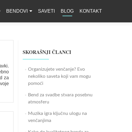
O
BENDOVI
SAVETI
BLOG
KONTAKT
SKORAŠNJI ČLANCI
avki.
Organizujete venčanje? Evo
ebno
nekoliko saveta koji vam mogu
nd za
svoje
pomoći
Bend za svadbe stvara posebnu
atmosferu
Muzika igra ključnu ulogu na
venčanjima