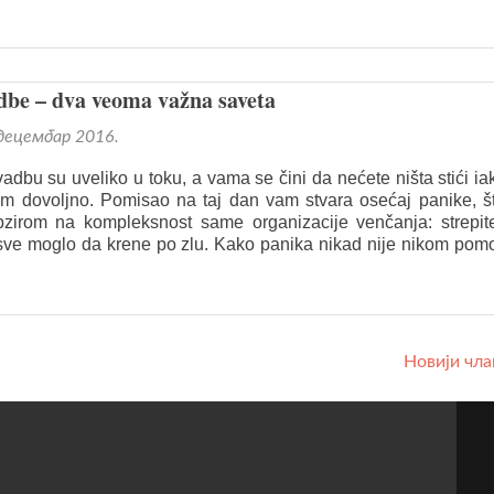
a
M
n
s
dbe – dva veoma važna saveta
–
k
 децембар 2016.
j
v
adbu su uveliko u toku, a vama se čini da nećete ništa stići ia
i
m dovoljno. Pomisao na taj dan vam stvara osećaj panike, št
zirom na kompleksnost same organizacije venčanja: strepit
 sve moglo da krene po zlu. Kako panika nikad nije nikom pom
Новији чл