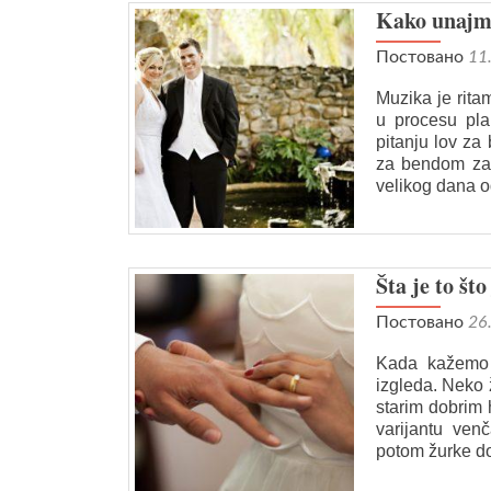
Kako unajmi
Постовано
11
Muzika je rit
u procesu pla
pitanju lov za
za bendom za
velikog dana 
Šta je to št
Постовано
26
Kada kažemo 
izgleda. Neko 
starim dobrim 
varijantu ven
potom žurke do