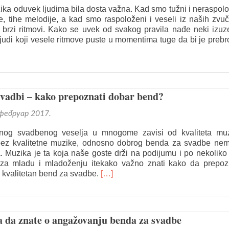
svadbe
ka oduvek ljudima bila dosta važna. Kad smo tužni i neraspol
koji
, tihe melodije, a kad smo raspoloženi i veseli iz naših zvu
se
 brzi ritmovi. Kako se uvek od svakog pravila nađe neki izuz
razlikuje
ljudi koji vesele ritmove puste u momentima tuge da bi je prebro
od
ad
ostalih?
re
ut
ko
poznati
vadbi – kako prepoznati dobar bend?
litetan
nd
 фебруар 2017.
čanja?
dnog svadbenog veselja u mnogome zavisi od kvaliteta muz
ez kvalitetne muzike, odnosno dobrog benda za svadbe nem
. Muzika je ta koja naše goste drži na podijumu i po nekoliko 
za mladu i mladoženju itekako važno znati kako da prepoz
Read
i kvalitetan bend za svadbe.
[…]
more
about
Muzika
na
ba da znate o angažovanju benda za svadbe
svadbi