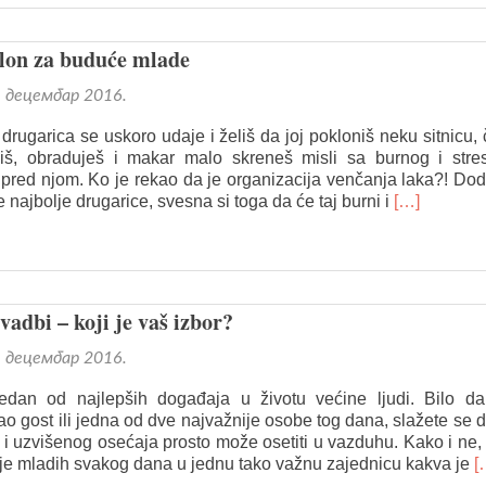
about
Šta
je
lon za buduće mlade
to
što
. децембар 2016.
je
na
drugarica se uskoro udaje i želiš da joj pokloniš neku sitnicu, 
venčanju
iš, obraduješ i makar malo skreneš misli sa burnog i stre
najvažnije
e pred njom. Ko je rekao da je organizacija venčanja laka?! Do
(a
Read
e najbolje drugarice, svesna si toga da će taj burni i
[…]
nisu
more
burme)
about
Savršen
poklon
za
adbi – koji je vaš izbor?
buduće
mlade
. децембар 2016.
edan od najlepših događaja u životu većine ljudi. Bilo d
kao gost ili jedna od dve najvažnije osobe tog dana, slažete se 
i uzvišenog osećaja prosto može osetiti u vazduhu. Kako i ne,
R
je mladih svakog dana u jednu tako važnu zajednicu kakva je
[
m