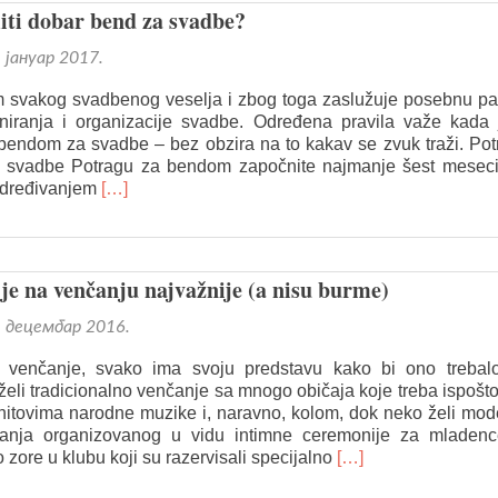
dobrih
ti dobar bend za svadbe?
bendova
za
. јануар 2017.
svadbe
am svakog svadbenog veselja i zbog toga zaslužuje posebnu pa
niranja i organizacije svadbe. Određena pravila važe kada 
 bendom za svadbe – bez obzira na to kakav se zvuk traži. Po
 svadbe Potragu za bendom započnite najmanje šest meseci
Read
određivanjem
[…]
more
about
Kako
unajmiti
o je na venčanju najvažnije (a nisu burme)
dobar
bend
. децембар 2016.
za
svadbe?
venčanje, svako ima svoju predstavu kako bi ono trebal
želi tradicionalno venčanje sa mnogo običaja koje treba ispošto
hitovima narodne muzike i, naravno, kolom, dok neko želi mo
čanja organizovanog u vidu intimne ceremonije za mladenc
Read
 zore u klubu koji su razervisali specijalno
[…]
more