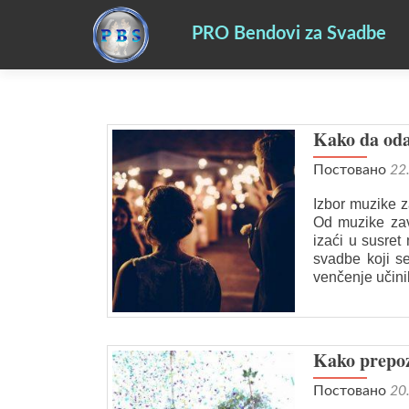
PRO Bendovi za Svadbe
Kako da odab
Постовано
22
Izbor muzike z
Od muzike zav
izaći u susret
svadbe koji se
venčenje učini
Kako prepoz
Постовано
20