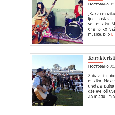
Постовано
31
„Kakvu muziku 
ljudi postavlj
voli muziku. M
ona toliko v
R
muzike, bilo
[…
m
ab
S
št
Karakterist
tr
d
Постовано
31
zn
o
Zabavi i dobr
an
muzika. Nekad
b
uređaja pušt
za
džejevi još uv
s
Za mladu i ml