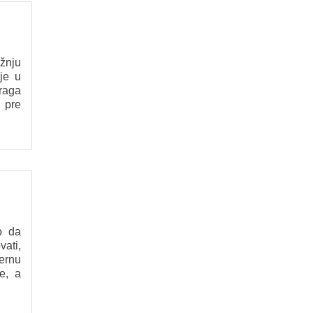
žnju
je u
traga
 pre
o da
vati,
dernu
e, a