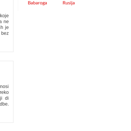
Babaroga
Rusija
 koje
ja ne
ih je
 bez
nosi
reko
i di
adbe.