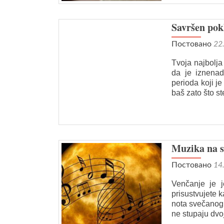
Savršen pok
Постовано
22
Tvoja najbolja 
da je iznenad
perioda koji j
baš zato što st
Muzika na sv
Постовано
14
Venčanje je j
prisustvujete 
nota svečanog 
ne stupaju dvo