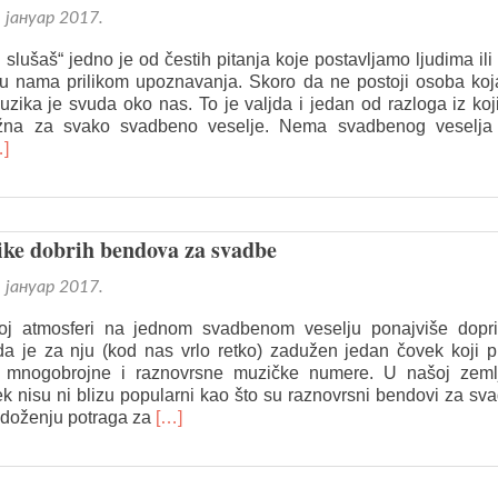
–
. јануар 2017.
kako
prepoznati
slušaš“ jedno je od čestih pitanja koje postavljamo ljudima ili
dobar
aju nama prilikom upoznavanja. Skoro da ne postoji osoba ko
bend?
uzika je svuda oko nas. To je valjda i jedan od razloga iz koj
ažna za svako svadbeno veselje. Nema svadbenog veselja
ead
]
ore
out
ve
o
ike dobrih bendova za svadbe
eba
a
. јануар 2017.
ate
oj atmosferi na jednom svadbenom veselju ponajviše dopri
gažovanju
a je za nju (kod nas vrlo retko) zadužen jedan čovek koji p
enda
a mnogobrojne i raznovrsne muzičke numere. U našoj zemlj
ek nisu ni blizu popularni kao što su raznovrsni bendovi za sv
vadbe
Read
adoženju potraga za
[…]
more
about
Karakteristike