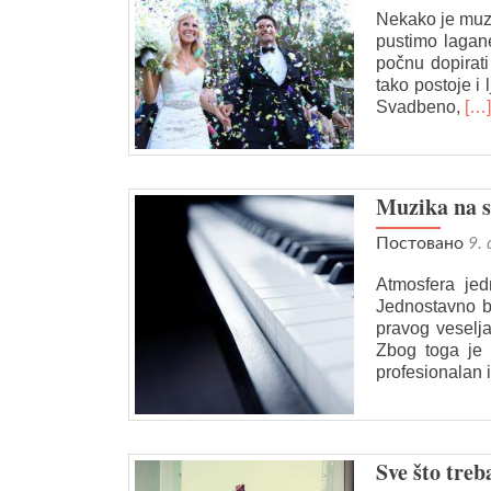
Nekako je muzi
pustimo lagane
počnu dopirati
tako postoje i 
Re
Svadbeno,
[…]
mo
abo
Ka
pre
Muzika na s
kva
be
Постовано
9.
za
ven
Atmosfera je
Jednostavno b
pravog veselja
Zbog toga je 
profesionalan 
Sve što tre