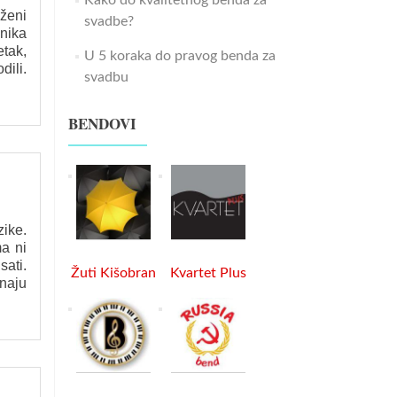
Kako do kvalitetnog benda za
oženi
svadbe?
čnika
etak,
U 5 koraka do pravog benda za
dili.
svadbu
BENDOVI
ike.
a ni
sati.
Žuti Kišobran
Kvartet Plus
naju