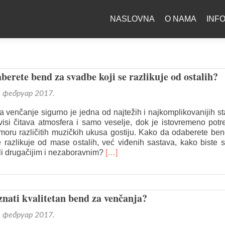
NASLOVNA
O NAMA
INF
erete bend za svadbe koji se razlikuje od ostalih?
. фебруар 2017.
a venčanje sigurno je jedna od najtežih i najkomplikovanijih st
isi čitava atmosfera i samo veselje, dok je istovremeno potr
 moru različitih muzičkih ukusa gostiju. Kako da odaberete be
 razlikuje od mase ostalih, već viđenih sastava, kako biste 
Read
li drugačijim i nezaboravnim?
[…]
more
about
Kako
da
nati kvalitetan bend za venčanja?
odaberete
bend
. фебруар 2017.
za