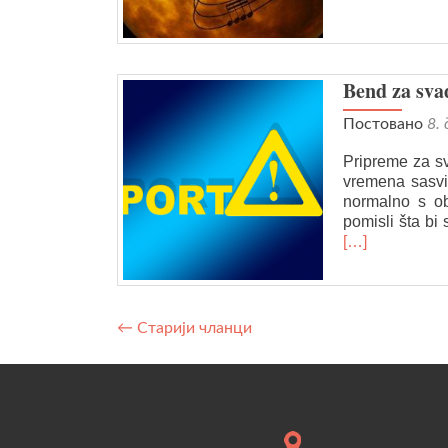
Bend za sva
Постовано
8.
Pripreme za sv
vremena sasvi
normalno s ob
pomisli šta bi
[…]
Навигација
←
Старији чланци
кроз
постове