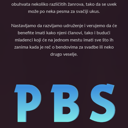
obuhvata nekoliko različitih žanrova, tako da se uvek
može po neka pesma za svačiji ukus.
Nastavljamo da razvijamo udruženje i verujemo da će
benefite imati kako njeni članovi, tako i budući
mladenci koji će na jednom mestu imati sve što ih
zanima kada je reč o bendovima za svadbe ili neko
drugo veselje.