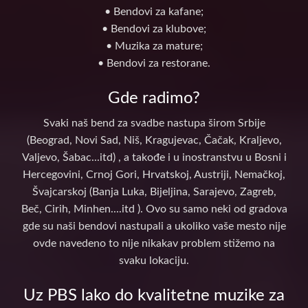
• Bendovi za kafane;
• Bendovi za klubove;
• Muzika za mature;
• Bendovi za restorane.
Gde radimo?
Svaki naš bend za svadbe nastupa širom Srbije
(Beograd, Novi Sad, Niš, Kragujevac, Čačak, Kraljevo,
Valjevo, Šabac...itd) , a takođe i u inostranstvu u Bosni i
Hercegovini, Crnoj Gori, Hrvatskoj, Austriji, Nemačkoj,
Švajcarskoj (Banja Luka, Bijeljina, Sarajevo, Zagreb,
Beč, Cirih, Minhen....itd ). Ovo su samo neki od gradova
gde su naši bendovi nastupali a ukoliko vaše mesto nije
ovde navedeno to nije nikakav problem stižemo na
svaku lokaciju.
Uz PBS lako do kvalitetne muzike za