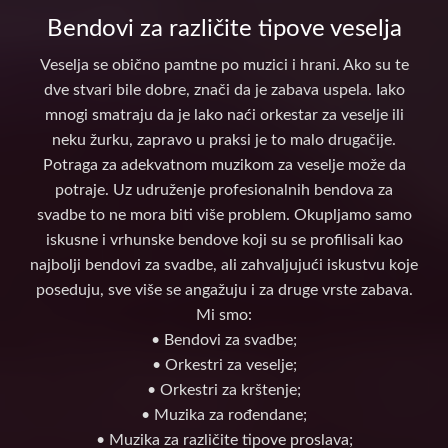
Bendovi za različite tipove veselja
Veselja se obično pamtne po muzici i hrani. Ako su te
dve stvari bile dobre, znači da je zabava uspela. Iako
mnogi smatraju da je lako naći orkestar za veselje ili
neku žurku, zapravo u praksi je to malo drugačije.
Potraga za adekvatnom muzikom za veselje može da
potraje. Uz udruženje profesionalnih bendova za
svadbe to ne mora biti više problem. Okupljamo samo
iskusne i vrhunske bendove koji su se profilisali kao
najbolji bendovi za svadbe, ali zahvaljujući iskustvu koje
poseduju, sve više se angažuju i za druge vrste zabava.
Mi smo:
• Bendovi za svadbe;
• Orkestri za veselje;
• Orkestri za krštenje;
• Muzika za rođendane;
• Muzika za različite tipove proslava;