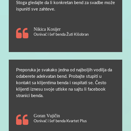
Stoga gledajte da li konkretan bend za svadbe može
ispuniti sve zahteve.
Nikica Kosijer
Osnivač i šef benda Žuti Kišobran
Preporuka je svakako jedna od najboljih vodilja da
odaberete adekvatan bend. Probajte stupiti u
kontakt sa klijentima benda i raspitati se. Često
klijenti iznesu svoje utiske na sajtu li facebook
stranici benda.
Goran Vujičin
Osnivač i šef benda Kvartet Plus