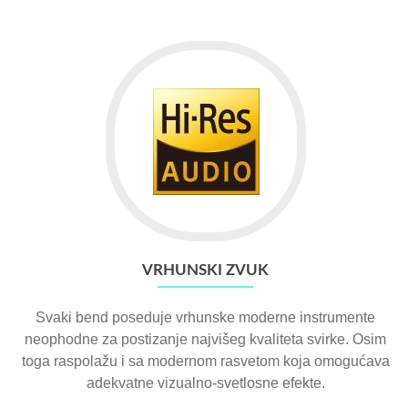
VRHUNSKI ZVUK
Svaki bend poseduje vrhunske moderne instrumente
neophodne za postizanje najvišeg kvaliteta svirke. Osim
toga raspolažu i sa modernom rasvetom koja omogućava
adekvatne vizualno-svetlosne efekte.