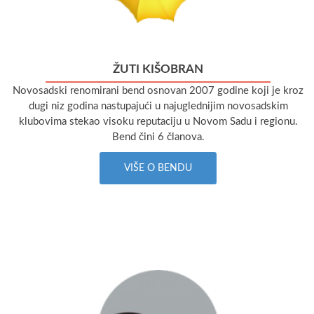
ŽUTI KIŠOBRAN
Novosadski renomirani bend osnovan 2007 godine koji je kroz
dugi niz godina nastupajući u najuglednijim novosadskim
klubovima stekao visoku reputaciju u Novom Sadu i regionu.
Bend čini 6 članova.
VIŠE O BENDU