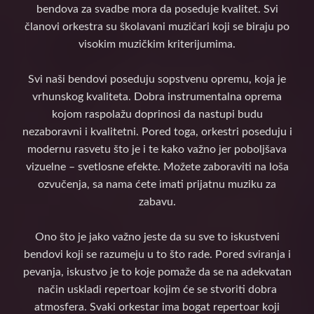
bendova za svadbe mora da poseduje kvalitet. Svi
članovi orkestra su školavani muzičari koji se biraju po
visokim muzičkim kriterijumima.
Svi naši bendovi poseduju sopstvenu opremu, koja je
vrhunskog kvaliteta. Dobra instrumentalna oprema
kojom raspolažu doprinosi da nastupi budu
nezaboravni i kvalitetni. Pored toga, orkestri poseduju i
modernu rasvetu što je i te kako važno jer poboljšava
vizuelne – svetlosne efekte. Možete zaboraviti na loša
ozvučenja, sa nama ćete imati prijatnu muziku za
zabavu.
Ono što je jako važno jeste da su sve to iskustveni
bendovi koji se razumeju u to što rade. Pored sviranja i
pevanja, iskustvo je to koje pomaže da se na adekvatan
način uskladi repertoar kojim će se stvoriti dobra
atmosfera. Svaki orkestar ima bogat repertoar koji