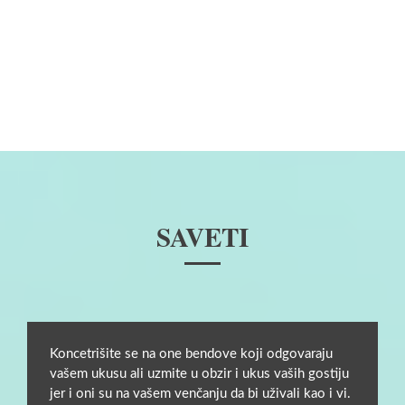
SAVETI
Koncetrišite se na one bendove koji odgovaraju
vašem ukusu ali uzmite u obzir i ukus vaših gostiju
jer i oni su na vašem venčanju da bi uživali kao i vi.