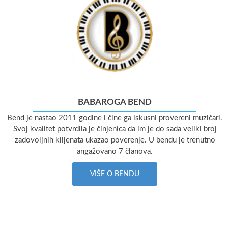
BABAROGA BEND
Bend je nastao 2011 godine i čine ga iskusni provereni muzičari.
Svoj kvalitet potvrdila je činjenica da im je do sada veliki broj
zadovoljnih klijenata ukazao poverenje. U bendu je trenutno
angažovano 7 članova.
VIŠE O BENDU