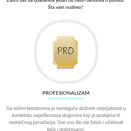
Zašto baš da odaberete jedan od naših bendova u ponudi.
Šta vam nudimo?
PROFESIONALIZAM
Sa našim bendovima je nemoguće doživeti neprijatnosti u
kontekstu nepoštovanja dogovora koji je postignut ili
nedoličnog ponašanja. Sve ono što ste želeli i očekivali
biće i realizovano.