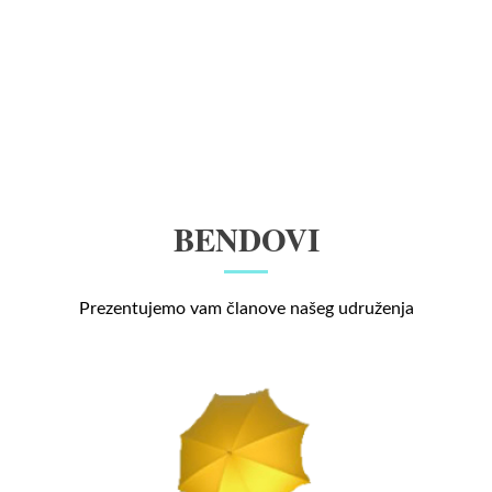
BENDOVI
Prezentujemo vam članove našeg udruženja