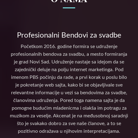
Profesionalni Bendovi za svadbe
Početkom 2016. godine formira se udruženje
profesionalnih bendova za svadbu, a mesto formiranja
je grad Novi Sad. Udruženje nastaje sa idejom da se
zajednički deluje na polju internet marketinga. Pod
imenom PBS počinju da rade, a prvi korak u poslu bilo
je pokretanje web sajta, kako bi se objavljivale sve
relevantne informacije u vezi sa bendovima za svadbe,
članovima udruženja. Pored toga namena sajta je da
pomogne budućim mladenicma i olakša im potragu za
muzikom za veselje. Akcenat je na međusobnoj saradnji
što je svakako dobro za sve naše članove, a to se
pozitivno odražava u njihovim interpretacijama.