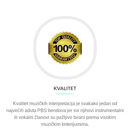
KVALITET
Kvalitet muzičkih interpretacija je svakako jedan od
najvećih aduta PBS bendova jer svi njihovi instrumentalni
ili vokalni članovi su pažljivo birani prema visokim
muzičkim kriterijumima.