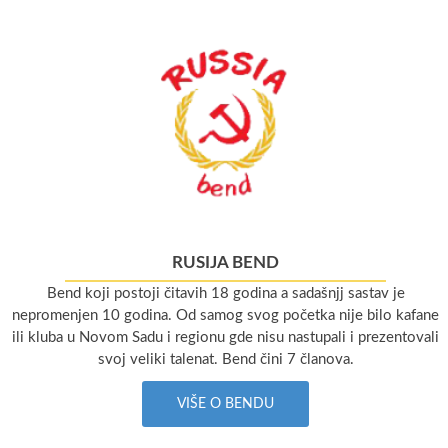
RUSIJA BEND
Bend koji postoji čitavih 18 godina a sadašnjj sastav je
nepromenjen 10 godina. Od samog svog početka nije bilo kafane
ili kluba u Novom Sadu i regionu gde nisu nastupali i prezentovali
svoj veliki talenat. Bend čini 7 članova.
VIŠE O BENDU