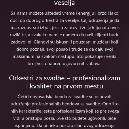
veselja
Sa nama možete uštedeti vreme i energiju i brzo i lako
doći do dobrog orkestra za veselje. Cilj udruženja je da
ima raznovrsni izbor, jer su zahtevi i želje klijenata uvek
različite, a svakako nam je namera da naši klijenti budu
zadovoljni. Članovi su iskusni i pouzdani muzičari koji
dobro poznaju svoj posao i trude se da daju svoj
maksimum na svakom nastupu. Što pokazuje i veliki
broj već unapred ugovorenih zabava.
Orkestri za svadbe – profesionalizam
i kvalitet na prvom mestu
Četiri novosadska benda za svadbe su osnovali
udruženje profesionalnih bendova za svadbe. Ono što
njih karakteriše jeste profesionalizam koji se pre svega
vidi u pristupu posla. Sve što budete ugovorili, biće
ispunjeno. Da bi neko postao član ovog udruženja