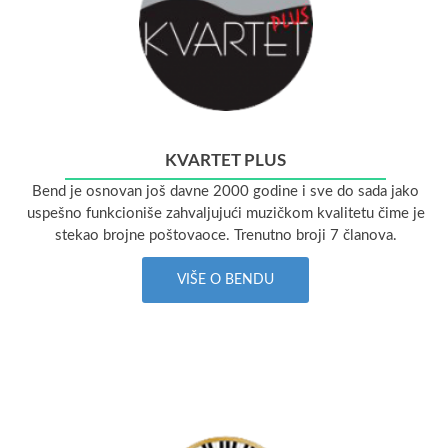
KVARTET PLUS
Bend je osnovan još davne 2000 godine i sve do sada jako
uspešno funkcioniše zahvaljujući muzičkom kvalitetu čime je
stekao brojne poštovaoce. Trenutno broji 7 članova.
VIŠE O BENDU