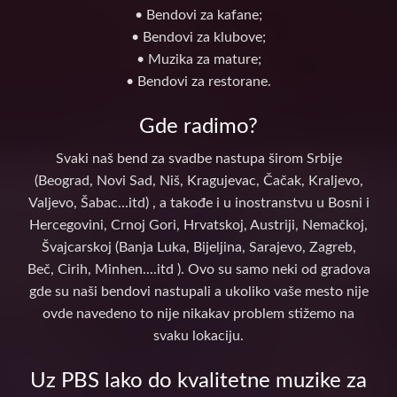
• Bendovi za kafane;
• Bendovi za klubove;
• Muzika za mature;
• Bendovi za restorane.
Gde radimo?
Svaki naš bend za svadbe nastupa širom Srbije
(Beograd, Novi Sad, Niš, Kragujevac, Čačak, Kraljevo,
Valjevo, Šabac...itd) , a takođe i u inostranstvu u Bosni i
Hercegovini, Crnoj Gori, Hrvatskoj, Austriji, Nemačkoj,
Švajcarskoj (Banja Luka, Bijeljina, Sarajevo, Zagreb,
Beč, Cirih, Minhen....itd ). Ovo su samo neki od gradova
gde su naši bendovi nastupali a ukoliko vaše mesto nije
ovde navedeno to nije nikakav problem stižemo na
svaku lokaciju.
Uz PBS lako do kvalitetne muzike za