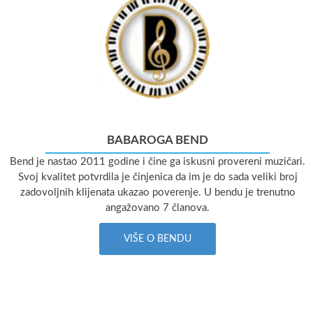
BABAROGA BEND
Bend je nastao 2011 godine i čine ga iskusni provereni muzičari.
Svoj kvalitet potvrdila je činjenica da im je do sada veliki broj
zadovoljnih klijenata ukazao poverenje. U bendu je trenutno
angažovano 7 članova.
VIŠE O BENDU