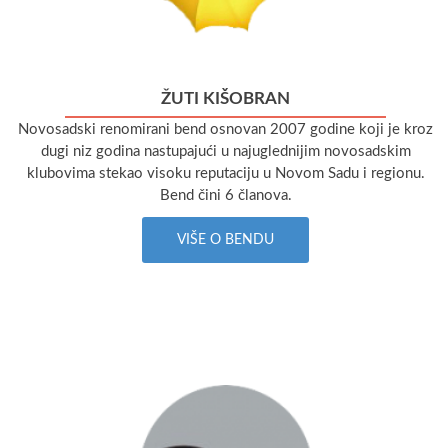
ŽUTI KIŠOBRAN
Novosadski renomirani bend osnovan 2007 godine koji je kroz
dugi niz godina nastupajući u najuglednijim novosadskim
klubovima stekao visoku reputaciju u Novom Sadu i regionu.
Bend čini 6 članova.
VIŠE O BENDU