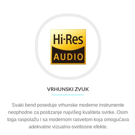
VRHUNSKI ZVUK
Svaki bend poseduje vrhunske moderne instrumente
neophodne za postizanje najvišeg kvaliteta svirke. Osim
toga raspolažu i sa modernom rasvetom koja omogućava
adekvatne vizualno-svetlosne efekte.