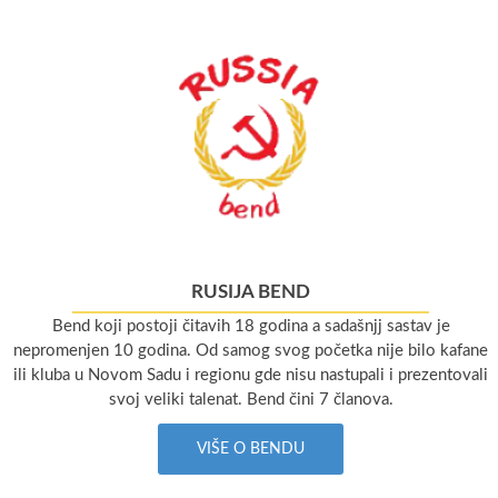
RUSIJA BEND
Bend koji postoji čitavih 18 godina a sadašnjj sastav je
nepromenjen 10 godina. Od samog svog početka nije bilo kafane
ili kluba u Novom Sadu i regionu gde nisu nastupali i prezentovali
svoj veliki talenat. Bend čini 7 članova.
VIŠE O BENDU