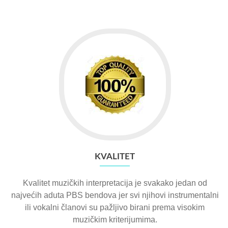
KVALITET
Kvalitet muzičkih interpretacija je svakako jedan od
najvećih aduta PBS bendova jer svi njihovi instrumentalni
ili vokalni članovi su pažljivo birani prema visokim
muzičkim kriterijumima.