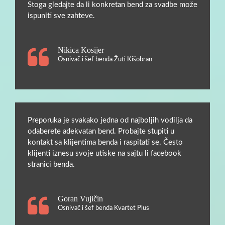
Stoga gledajte da li konkretan bend za svadbe može
ispuniti sve zahteve.
Nikica Kosijer
Osnivač i šef benda Žuti Kišobran
Preporuka je svakako jedna od najboljih vodilja da
odaberete adekvatan bend. Probajte stupiti u
kontakt sa klijentima benda i raspitati se. Često
klijenti iznesu svoje utiske na sajtu li facebook
stranici benda.
Goran Vujičin
Osnivač i šef benda Kvartet Plus