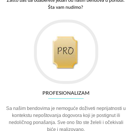
Zašto baš da odaberete jedan od naših bendova u ponudi.
Šta vam nudimo?
PROFESIONALIZAM
Sa našim bendovima je nemoguće doživeti neprijatnosti u
kontekstu nepoštovanja dogovora koji je postignut ili
nedoličnog ponašanja. Sve ono što ste želeli i očekivali
biće i realizovano.