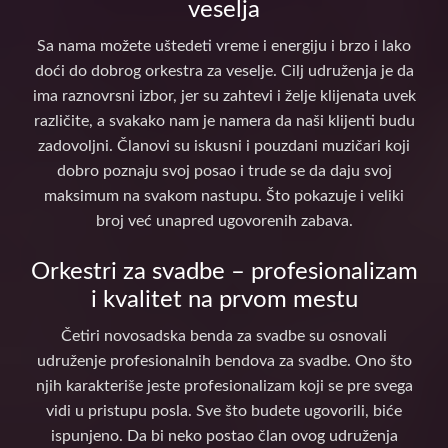
veselja
Sa nama možete uštedeti vreme i energiju i brzo i lako
doći do dobrog orkestra za veselje. Cilj udruženja je da
ima raznovrsni izbor, jer su zahtevi i želje klijenata uvek
različite, a svakako nam je namera da naši klijenti budu
zadovoljni. Članovi su iskusni i pouzdani muzičari koji
dobro poznaju svoj posao i trude se da daju svoj
maksimum na svakom nastupu. Što pokazuje i veliki
broj već unapred ugovorenih zabava.
Orkestri za svadbe – profesionalizam
i kvalitet na prvom mestu
Četiri novosadska benda za svadbe su osnovali
udruženje profesionalnih bendova za svadbe. Ono što
njih karakteriše jeste profesionalizam koji se pre svega
vidi u pristupu posla. Sve što budete ugovorili, biće
ispunjeno. Da bi neko postao član ovog udruženja