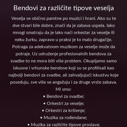
Bendovi za različite tipove veselja
Veselja se obično pamtne po muzici i hrani. Ako su te
dve stvari bile dobre, znači da je zabava uspela. Iako
mnogi smatraju da je lako naći orkestar za veselje ili
neku žurku, zapravo u praksi je to malo drugačije.
Potraga za adekvatnom muzikom za veselje može da
potraje. Uz udruženje profesionalnih bendova za
svadbe to ne mora biti više problem. Okupljamo samo
iskusne i vrhunske bendove koji su se profilisali kao
najbolji bendovi za svadbe, ali zahvaljujući iskustvu koje
poseduju, sve više se angažuju i za druge vrste zabava.
Mi smo:
• Bendovi za svadbe;
• Orkestri za veselje;
• Orkestri za krštenje;
• Muzika za rođendane;
• Muzika za različite tipove proslava;