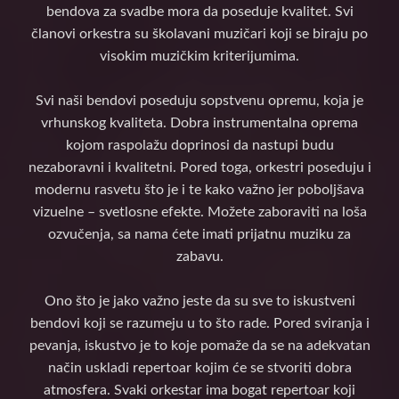
bendova za svadbe mora da poseduje kvalitet. Svi
članovi orkestra su školavani muzičari koji se biraju po
visokim muzičkim kriterijumima.
Svi naši bendovi poseduju sopstvenu opremu, koja je
vrhunskog kvaliteta. Dobra instrumentalna oprema
kojom raspolažu doprinosi da nastupi budu
nezaboravni i kvalitetni. Pored toga, orkestri poseduju i
modernu rasvetu što je i te kako važno jer poboljšava
vizuelne – svetlosne efekte. Možete zaboraviti na loša
ozvučenja, sa nama ćete imati prijatnu muziku za
zabavu.
Ono što je jako važno jeste da su sve to iskustveni
bendovi koji se razumeju u to što rade. Pored sviranja i
pevanja, iskustvo je to koje pomaže da se na adekvatan
način uskladi repertoar kojim će se stvoriti dobra
atmosfera. Svaki orkestar ima bogat repertoar koji