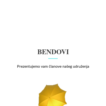
BENDOVI
Prezentujemo vam članove našeg udruženja