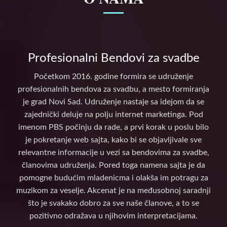
Profesionalni Bendovi za svadbe
Početkom 2016. godine formira se udruženje
profesionalnih bendova za svadbu, a mesto formiranja
je grad Novi Sad. Udruženje nastaje sa idejom da se
zajednički deluje na polju internet marketinga. Pod
imenom PBS počinju da rade, a prvi korak u poslu bilo
je pokretanje web sajta, kako bi se objavljivale sve
relevantne informacije u vezi sa bendovima za svadbe,
članovima udruženja. Pored toga namena sajta je da
pomogne budućim mladenicma i olakša im potragu za
muzikom za veselje. Akcenat je na međusobnoj saradnji
što je svakako dobro za sve naše članove, a to se
pozitivno odražava u njihovim interpretacijama.