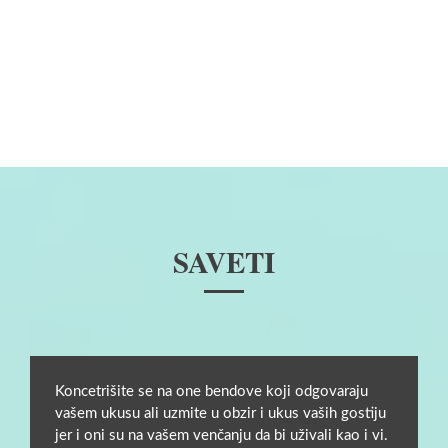
SAVETI
Koncetrišite se na one bendove koji odgovaraju
vašem ukusu ali uzmite u obzir i ukus vaših gostiju
jer i oni su na vašem venčanju da bi uživali kao i vi.