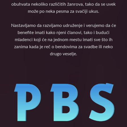
obuhvata nekoliko različitih žanrova, tako da se uvek
može po neka pesma za svačiji ukus.
Nastavljamo da razvijamo udruženje i verujemo da će
benefite imati kako njeni članovi, tako i budući
mladenci koji će na jednom mestu imati sve što ih
zanima kada je reč o bendovima za svadbe ili neko
drugo veselje.