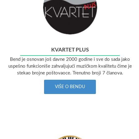
KVARTET PLUS
Bend je osnovan još davne 2000 godine i sve do sada jako
uspešno funkcioniše zahvaljujući muzičkom kvalitetu čime je
stekao brojne poštovaoce. Trenutno broji 7 članova.
VIŠE O BENDU