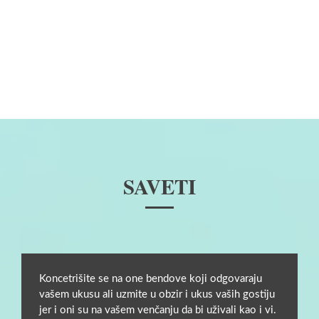
SAVETI
Koncetrišite se na one bendove koji odgovaraju
vašem ukusu ali uzmite u obzir i ukus vaših gostiju
jer i oni su na vašem venčanju da bi uživali kao i vi.