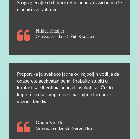
Stoga gledajte da li konkretan bend za svadbe može
ispuniti sve zahteve.
Nikica Kosijer
Osnivač i šef benda Žuti Kišobran
Preporuka je svakako jedna od najboljih vodilja da
odaberete adekvatan bend. Probajte stupiti u
kontakt sa klijentima benda i raspitati se. Često
klijenti iznesu svoje utiske na sajtu li facebook
stranici benda.
Goran Vujičin
Osnivač i šef benda Kvartet Plus