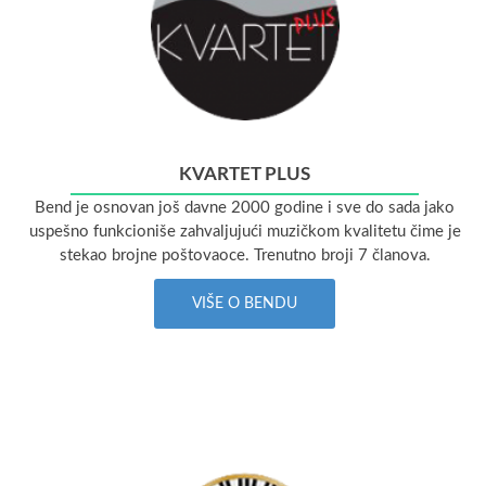
KVARTET PLUS
Bend je osnovan još davne 2000 godine i sve do sada jako
uspešno funkcioniše zahvaljujući muzičkom kvalitetu čime je
stekao brojne poštovaoce. Trenutno broji 7 članova.
VIŠE O BENDU