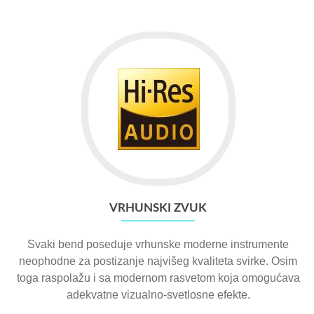
VRHUNSKI ZVUK
Svaki bend poseduje vrhunske moderne instrumente
neophodne za postizanje najvišeg kvaliteta svirke. Osim
toga raspolažu i sa modernom rasvetom koja omogućava
adekvatne vizualno-svetlosne efekte.