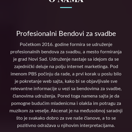
Profesionalni Bendovi za svadbe
Početkom 2016. godine formira se udruženje
profesionalnih bendova za svadbu, a mesto formiranja
je grad Novi Sad. Udruženje nastaje sa idejom da se
zajednički deluje na polju internet marketinga. Pod
imenom PBS počinju da rade, a prvi korak u poslu bilo
je pokretanje web sajta, kako bi se objavljivale sve
relevantne informacije u vezi sa bendovima za svadbe,
članovima udruženja. Pored toga namena sajta je da
pomogne budućim mladenicma i olakša im potragu za
muzikom za veselje. Akcenat je na međusobnoj saradnji
što je svakako dobro za sve naše članove, a to se
pozitivno odražava u njihovim interpretacijama.