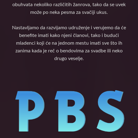
obuhvata nekoliko različitih žanrova, tako da se uvek
može po neka pesma za svačiji ukus.
Nastavljamo da razvijamo udruženje i verujemo da će
benefite imati kako njeni članovi, tako i budući
mladenci koji će na jednom mestu imati sve što ih
zanima kada je reč o bendovima za svadbe ili neko
drugo veselje.