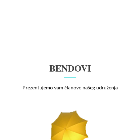
BENDOVI
Prezentujemo vam članove našeg udruženja