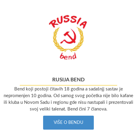
RUSIJA BEND
Bend koji postoji čitavih 18 godina a sadašnjj sastav je
nepromenjen 10 godina. Od samog svog početka nije bilo kafane
ili kluba u Novom Sadu i regionu gde nisu nastupali i prezentovali
svoj veliki talenat. Bend čini 7 članova.
VIŠE O BENDU