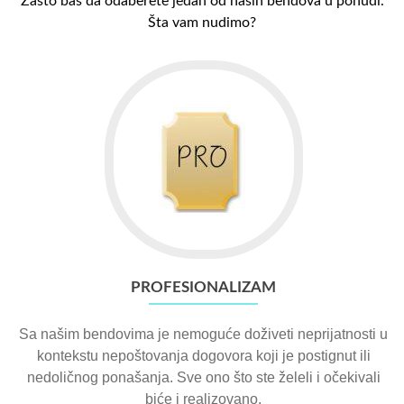
Zašto baš da odaberete jedan od naših bendova u ponudi.
Šta vam nudimo?
PROFESIONALIZAM
Sa našim bendovima je nemoguće doživeti neprijatnosti u
kontekstu nepoštovanja dogovora koji je postignut ili
nedoličnog ponašanja. Sve ono što ste želeli i očekivali
biće i realizovano.