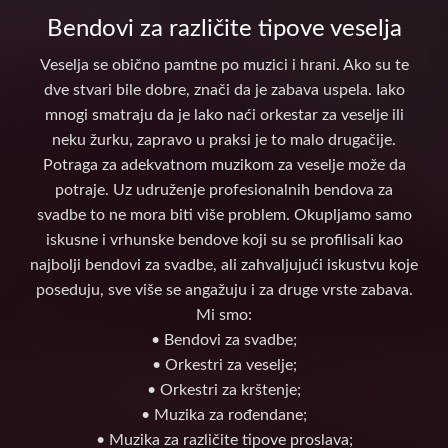
Bendovi za različite tipove veselja
Veselja se obično pamtne po muzici i hrani. Ako su te
dve stvari bile dobre, znači da je zabava uspela. Iako
mnogi smatraju da je lako naći orkestar za veselje ili
neku žurku, zapravo u praksi je to malo drugačije.
Potraga za adekvatnom muzikom za veselje može da
potraje. Uz udruženje profesionalnih bendova za
svadbe to ne mora biti više problem. Okupljamo samo
iskusne i vrhunske bendove koji su se profilisali kao
najbolji bendovi za svadbe, ali zahvaljujući iskustvu koje
poseduju, sve više se angažuju i za druge vrste zabava.
Mi smo:
• Bendovi za svadbe;
• Orkestri za veselje;
• Orkestri za krštenje;
• Muzika za rođendane;
• Muzika za različite tipove proslava;