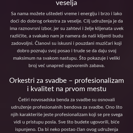
veselja
Sa nama možete uštedeti vreme i energiju i brzo i lako
doći do dobrog orkestra za veselje. Cilj udruženja je da
ima raznovrsni izbor, jer su zahtevi i želje klijenata uvek
različite, a svakako nam je namera da naši klijenti budu
zadovoljni. Članovi su iskusni i pouzdani muzičari koji
dobro poznaju svoj posao i trude se da daju svoj
maksimum na svakom nastupu. Što pokazuje i veliki
broj već unapred ugovorenih zabava.
Orkestri za svadbe – profesionalizam
i kvalitet na prvom mestu
Četiri novosadska benda za svadbe su osnovali
udruženje profesionalnih bendova za svadbe. Ono što
njih karakteriše jeste profesionalizam koji se pre svega
vidi u pristupu posla. Sve što budete ugovorili, biće
ispunjeno. Da bi neko postao član ovog udruženja