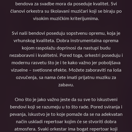
bendova za svadbe mora da poseduje kvalitet. Svi
članovi orkestra su školavani muzičari koji se biraju po
visokim muzičkim kriterijumima.
Svi naši bendovi poseduju sopstvenu opremu, koja je
vrhunskog kvaliteta. Dobra instrumentalna oprema
kojom raspolažu doprinosi da nastupi budu
nezaboravni i kvalitetni. Pored toga, orkestri poseduju i
modernu rasvetu što je i te kako važno jer poboljšava
vizuelne – svetlosne efekte. Možete zaboraviti na loša
ozvučenja, sa nama ćete imati prijatnu muziku za
zabavu.
Ono što je jako važno jeste da su sve to iskustveni
bendovi koji se razumeju u to što rade. Pored sviranja i
pevanja, iskustvo je to koje pomaže da se na adekvatan
način uskladi repertoar kojim će se stvoriti dobra
atmosfera. Svaki orkestar ima bogat repertoar koji