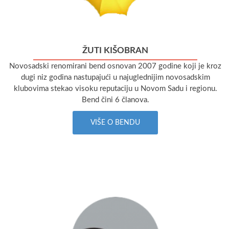
ŽUTI KIŠOBRAN
Novosadski renomirani bend osnovan 2007 godine koji je kroz
dugi niz godina nastupajući u najuglednijim novosadskim
klubovima stekao visoku reputaciju u Novom Sadu i regionu.
Bend čini 6 članova.
VIŠE O BENDU