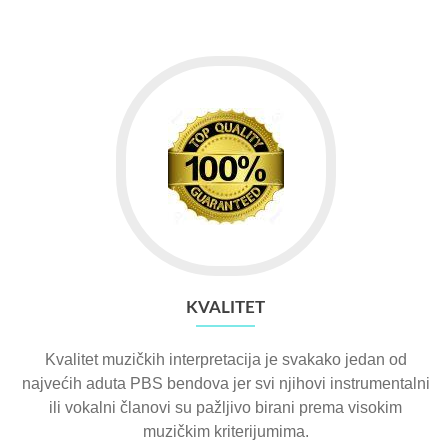
KVALITET
Kvalitet muzičkih interpretacija je svakako jedan od
najvećih aduta PBS bendova jer svi njihovi instrumentalni
ili vokalni članovi su pažljivo birani prema visokim
muzičkim kriterijumima.