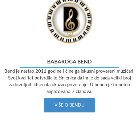
BABAROGA BEND
Bend je nastao 2011 godine i čine ga iskusni provereni muzičari.
Svoj kvalitet potvrdila je činjenica da im je do sada veliki broj
zadovoljnih klijenata ukazao poverenje. U bendu je trenutno
angažovano 7 članova.
VIŠE O BENDU