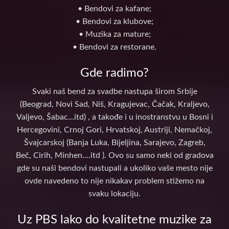
• Bendovi za kafane;
• Bendovi za klubove;
• Muzika za mature;
• Bendovi za restorane.
Gde radimo?
Svaki naš bend za svadbe nastupa širom Srbije
(Beograd, Novi Sad, Niš, Kragujevac, Čačak, Kraljevo,
Valjevo, Šabac...itd) , a takođe i u inostranstvu u Bosni i
Hercegovini, Crnoj Gori, Hrvatskoj, Austriji, Nemačkoj,
Švajcarskoj (Banja Luka, Bijeljina, Sarajevo, Zagreb,
Beč, Cirih, Minhen....itd ). Ovo su samo neki od gradova
gde su naši bendovi nastupali a ukoliko vaše mesto nije
ovde navedeno to nije nikakav problem stižemo na
svaku lokaciju.
Uz PBS lako do kvalitetne muzike za