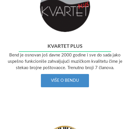
KVARTET PLUS
Bend je osnovan još davne 2000 godine i sve do sada jako
uspešno funkcioniše zahvaljujući muzičkom kvalitetu čime je
stekao brojne poštovaoce. Trenutno broji 7 članova.
VIŠE O BENDU