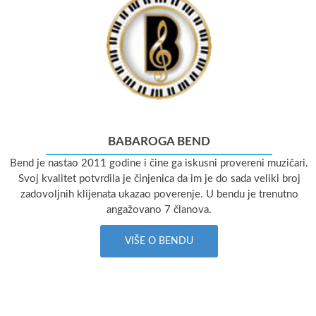
BABAROGA BEND
Bend je nastao 2011 godine i čine ga iskusni provereni muzičari.
Svoj kvalitet potvrdila je činjenica da im je do sada veliki broj
zadovoljnih klijenata ukazao poverenje. U bendu je trenutno
angažovano 7 članova.
VIŠE O BENDU