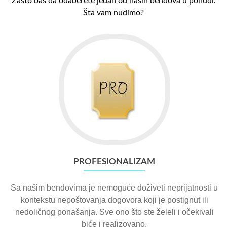
Zašto baš da odaberete jedan od naših bendova u ponudi.
Šta vam nudimo?
PROFESIONALIZAM
Sa našim bendovima je nemoguće doživeti neprijatnosti u
kontekstu nepoštovanja dogovora koji je postignut ili
nedoličnog ponašanja. Sve ono što ste želeli i očekivali
biće i realizovano.