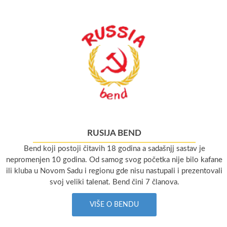
RUSIJA BEND
Bend koji postoji čitavih 18 godina a sadašnjj sastav je
nepromenjen 10 godina. Od samog svog početka nije bilo kafane
ili kluba u Novom Sadu i regionu gde nisu nastupali i prezentovali
svoj veliki talenat. Bend čini 7 članova.
VIŠE O BENDU