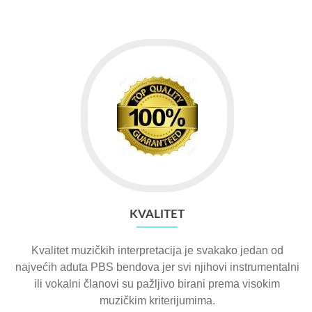
KVALITET
Kvalitet muzičkih interpretacija je svakako jedan od
najvećih aduta PBS bendova jer svi njihovi instrumentalni
ili vokalni članovi su pažljivo birani prema visokim
muzičkim kriterijumima.