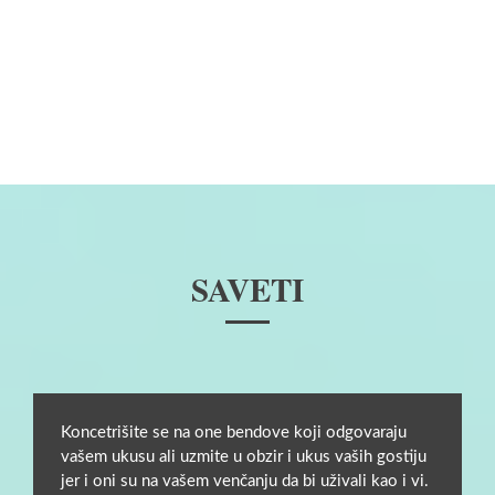
SAVETI
Koncetrišite se na one bendove koji odgovaraju
vašem ukusu ali uzmite u obzir i ukus vaših gostiju
jer i oni su na vašem venčanju da bi uživali kao i vi.