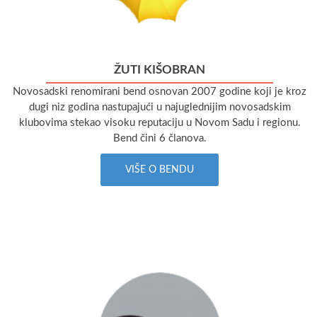
ŽUTI KIŠOBRAN
Novosadski renomirani bend osnovan 2007 godine koji je kroz
dugi niz godina nastupajući u najuglednijim novosadskim
klubovima stekao visoku reputaciju u Novom Sadu i regionu.
Bend čini 6 članova.
VIŠE O BENDU