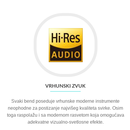
VRHUNSKI ZVUK
Svaki bend poseduje vrhunske moderne instrumente
neophodne za postizanje najvišeg kvaliteta svirke. Osim
toga raspolažu i sa modernom rasvetom koja omogućava
adekvatne vizualno-svetlosne efekte.