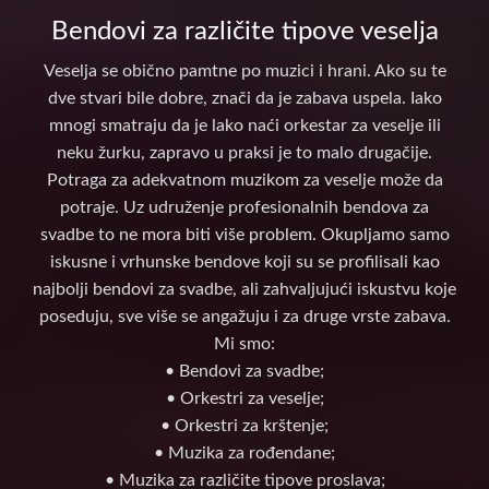
Bendovi za različite tipove veselja
Veselja se obično pamtne po muzici i hrani. Ako su te
dve stvari bile dobre, znači da je zabava uspela. Iako
mnogi smatraju da je lako naći orkestar za veselje ili
neku žurku, zapravo u praksi je to malo drugačije.
Potraga za adekvatnom muzikom za veselje može da
potraje. Uz udruženje profesionalnih bendova za
svadbe to ne mora biti više problem. Okupljamo samo
iskusne i vrhunske bendove koji su se profilisali kao
najbolji bendovi za svadbe, ali zahvaljujući iskustvu koje
poseduju, sve više se angažuju i za druge vrste zabava.
Mi smo:
• Bendovi za svadbe;
• Orkestri za veselje;
• Orkestri za krštenje;
• Muzika za rođendane;
• Muzika za različite tipove proslava;