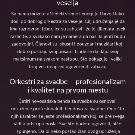
veselja
Sa nama možete uštedeti vreme i energiju i brzo i lako
doći do dobrog orkestra za veselje. Cilj udruženja je da
ima raznovrsni izbor, jer su zahtevi i želje klijenata uvek
različite, a svakako nam je namera da naši klijenti budu
zadovoljni. Članovi su iskusni i pouzdani muzičari koji
dobro poznaju svoj posao i trude se da daju svoj
maksimum na svakom nastupu. Što pokazuje i veliki
broj već unapred ugovorenih zabava.
Orkestri za svadbe – profesionalizam
i kvalitet na prvom mestu
Četiri novosadska benda za svadbe su osnovali
udruženje profesionalnih bendova za svadbe. Ono što
njih karakteriše jeste profesionalizam koji se pre svega
vidi u pristupu posla. Sve što budete ugovorili, biće
ispunjeno. Da bi neko postao član ovog udruženja