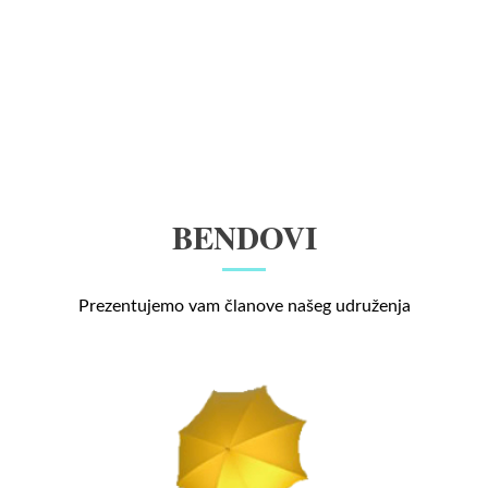
BENDOVI
Prezentujemo vam članove našeg udruženja