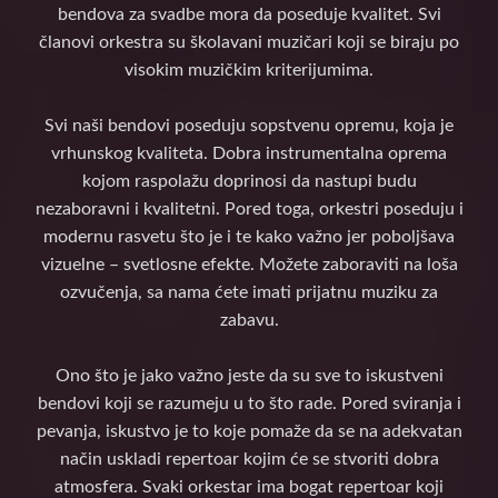
bendova za svadbe mora da poseduje kvalitet. Svi
članovi orkestra su školavani muzičari koji se biraju po
visokim muzičkim kriterijumima.
Svi naši bendovi poseduju sopstvenu opremu, koja je
vrhunskog kvaliteta. Dobra instrumentalna oprema
kojom raspolažu doprinosi da nastupi budu
nezaboravni i kvalitetni. Pored toga, orkestri poseduju i
modernu rasvetu što je i te kako važno jer poboljšava
vizuelne – svetlosne efekte. Možete zaboraviti na loša
ozvučenja, sa nama ćete imati prijatnu muziku za
zabavu.
Ono što je jako važno jeste da su sve to iskustveni
bendovi koji se razumeju u to što rade. Pored sviranja i
pevanja, iskustvo je to koje pomaže da se na adekvatan
način uskladi repertoar kojim će se stvoriti dobra
atmosfera. Svaki orkestar ima bogat repertoar koji