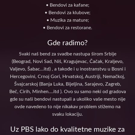
• Bendovi za kafane;
• Bendovi za klubove;
• Muzika za mature;
• Bendovi za restorane.
Gde radimo?
Svaki naš bend za svadbe nastupa širom Srbije
(Beograd, Novi Sad, Niš, Kragujevac, Čačak, Kraljevo,
Valjevo, Šabac...itd) , a takođe i u inostranstvu u Bosni i
Hercegovini, Crnoj Gori, Hrvatskoj, Austriji, Nemačkoj,
Švajcarskoj (Banja Luka, Bijeljina, Sarajevo, Zagreb,
Beč, Cirih, Minhen....itd ). Ovo su samo neki od gradova
gde su naši bendovi nastupali a ukoliko vaše mesto nije
ovde navedeno to nije nikakav problem stižemo na
svaku lokaciju.
Uz PBS lako do kvalitetne muzike za