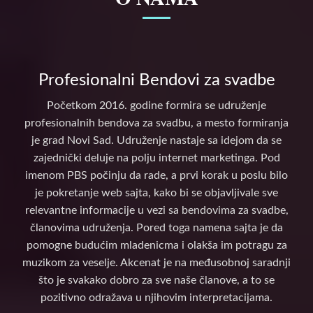
Profesionalni Bendovi za svadbe
Početkom 2016. godine formira se udruženje
profesionalnih bendova za svadbu, a mesto formiranja
je grad Novi Sad. Udruženje nastaje sa idejom da se
zajednički deluje na polju internet marketinga. Pod
imenom PBS počinju da rade, a prvi korak u poslu bilo
je pokretanje web sajta, kako bi se objavljivale sve
relevantne informacije u vezi sa bendovima za svadbe,
članovima udruženja. Pored toga namena sajta je da
pomogne budućim mladenicma i olakša im potragu za
muzikom za veselje. Akcenat je na međusobnoj saradnji
što je svakako dobro za sve naše članove, a to se
pozitivno odražava u njihovim interpretacijama.