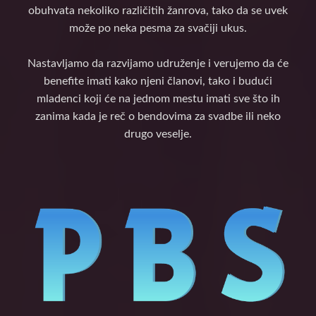
obuhvata nekoliko različitih žanrova, tako da se uvek
može po neka pesma za svačiji ukus.
Nastavljamo da razvijamo udruženje i verujemo da će
benefite imati kako njeni članovi, tako i budući
mladenci koji će na jednom mestu imati sve što ih
zanima kada je reč o bendovima za svadbe ili neko
drugo veselje.