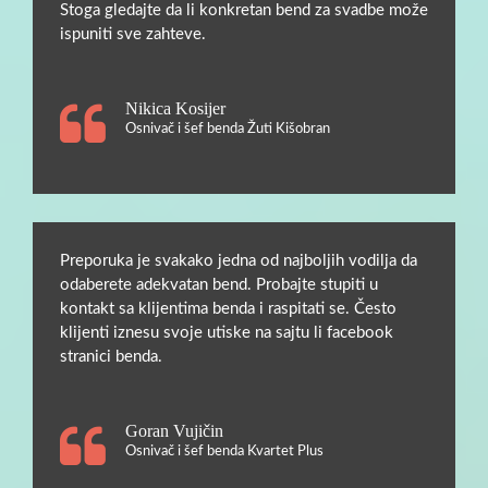
Stoga gledajte da li konkretan bend za svadbe može
ispuniti sve zahteve.
Nikica Kosijer
Osnivač i šef benda Žuti Kišobran
Preporuka je svakako jedna od najboljih vodilja da
odaberete adekvatan bend. Probajte stupiti u
kontakt sa klijentima benda i raspitati se. Često
klijenti iznesu svoje utiske na sajtu li facebook
stranici benda.
Goran Vujičin
Osnivač i šef benda Kvartet Plus