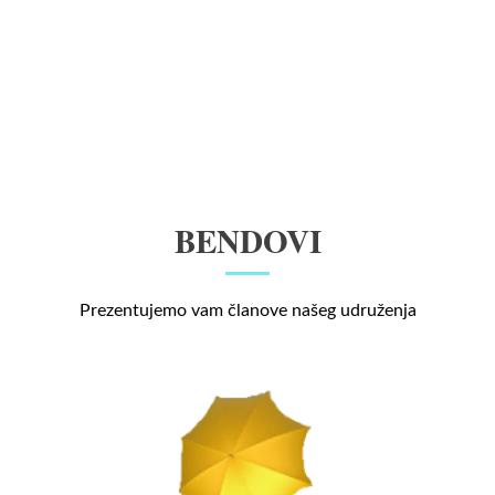
BENDOVI
Prezentujemo vam članove našeg udruženja