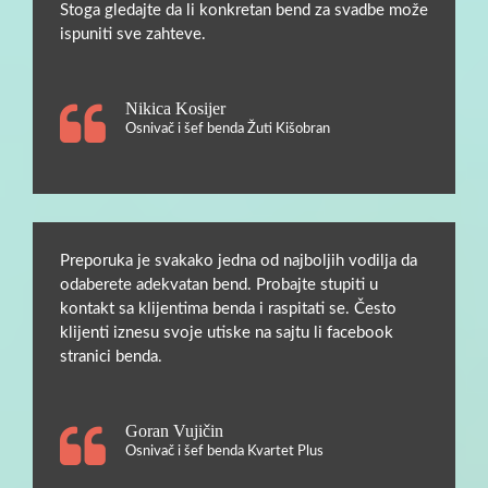
Stoga gledajte da li konkretan bend za svadbe može
ispuniti sve zahteve.
Nikica Kosijer
Osnivač i šef benda Žuti Kišobran
Preporuka je svakako jedna od najboljih vodilja da
odaberete adekvatan bend. Probajte stupiti u
kontakt sa klijentima benda i raspitati se. Često
klijenti iznesu svoje utiske na sajtu li facebook
stranici benda.
Goran Vujičin
Osnivač i šef benda Kvartet Plus