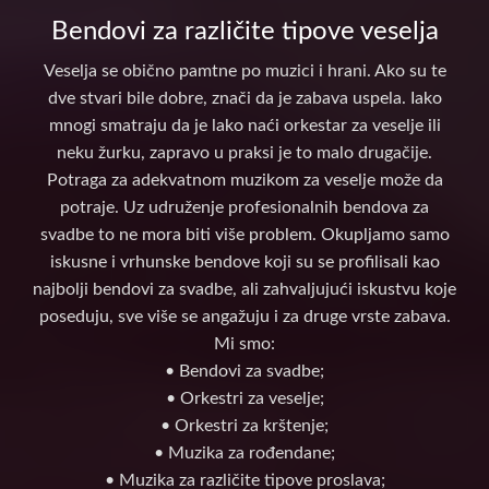
Bendovi za različite tipove veselja
Veselja se obično pamtne po muzici i hrani. Ako su te
dve stvari bile dobre, znači da je zabava uspela. Iako
mnogi smatraju da je lako naći orkestar za veselje ili
neku žurku, zapravo u praksi je to malo drugačije.
Potraga za adekvatnom muzikom za veselje može da
potraje. Uz udruženje profesionalnih bendova za
svadbe to ne mora biti više problem. Okupljamo samo
iskusne i vrhunske bendove koji su se profilisali kao
najbolji bendovi za svadbe, ali zahvaljujući iskustvu koje
poseduju, sve više se angažuju i za druge vrste zabava.
Mi smo:
• Bendovi za svadbe;
• Orkestri za veselje;
• Orkestri za krštenje;
• Muzika za rođendane;
• Muzika za različite tipove proslava;