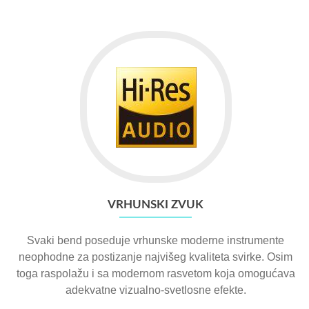
VRHUNSKI ZVUK
Svaki bend poseduje vrhunske moderne instrumente
neophodne za postizanje najvišeg kvaliteta svirke. Osim
toga raspolažu i sa modernom rasvetom koja omogućava
adekvatne vizualno-svetlosne efekte.