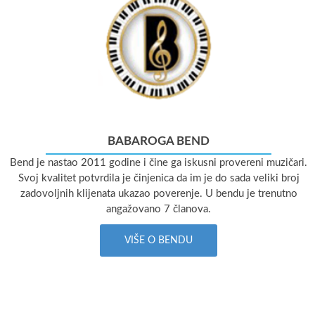
BABAROGA BEND
Bend je nastao 2011 godine i čine ga iskusni provereni muzičari.
Svoj kvalitet potvrdila je činjenica da im je do sada veliki broj
zadovoljnih klijenata ukazao poverenje. U bendu je trenutno
angažovano 7 članova.
VIŠE O BENDU