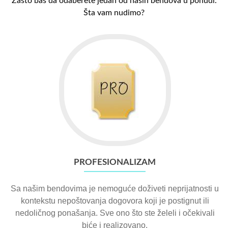
Zašto baš da odaberete jedan od naših bendova u ponudi.
Šta vam nudimo?
PROFESIONALIZAM
Sa našim bendovima je nemoguće doživeti neprijatnosti u
kontekstu nepoštovanja dogovora koji je postignut ili
nedoličnog ponašanja. Sve ono što ste želeli i očekivali
biće i realizovano.