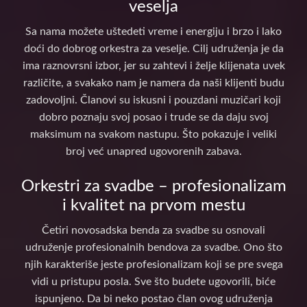
veselja
Sa nama možete uštedeti vreme i energiju i brzo i lako
doći do dobrog orkestra za veselje. Cilj udruženja je da
ima raznovrsni izbor, jer su zahtevi i želje klijenata uvek
različite, a svakako nam je namera da naši klijenti budu
zadovoljni. Članovi su iskusni i pouzdani muzičari koji
dobro poznaju svoj posao i trude se da daju svoj
maksimum na svakom nastupu. Što pokazuje i veliki
broj već unapred ugovorenih zabava.
Orkestri za svadbe – profesionalizam
i kvalitet na prvom mestu
Četiri novosadska benda za svadbe su osnovali
udruženje profesionalnih bendova za svadbe. Ono što
njih karakteriše jeste profesionalizam koji se pre svega
vidi u pristupu posla. Sve što budete ugovorili, biće
ispunjeno. Da bi neko postao član ovog udruženja