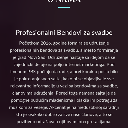
Profesionalni Bendovi za svadbe
Početkom 2016. godine formira se udruženje
profesionalnih bendova za svadbu, a mesto formiranja
je grad Novi Sad. Udruženje nastaje sa idejom da se
zajednički deluje na polju internet marketinga. Pod
imenom PBS počinju da rade, a prvi korak u poslu bilo
je pokretanje web sajta, kako bi se objavljivale sve
relevantne informacije u vezi sa bendovima za svadbe,
članovima udruženja. Pored toga namena sajta je da
pomogne budućim mladenicma i olakša im potragu za
muzikom za veselje. Akcenat je na međusobnoj saradnji
što je svakako dobro za sve naše članove, a to se
pozitivno odražava u njihovim interpretacijama.