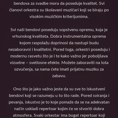
bendova za svadbe mora da poseduje kvalitet. Svi
članovi orkestra su školavani muzičari koji se biraju po
visokim muzičkim kriterijumima.
Svi naši bendovi poseduju sopstvenu opremu, koja je
vrhunskog kvaliteta. Dobra instrumentalna oprema
kojom raspolažu doprinosi da nastupi budu
nezaboravni i kvalitetni. Pored toga, orkestri poseduju i
modernu rasvetu što je i te kako važno jer poboljšava
vizuelne – svetlosne efekte. Možete zaboraviti na loša
ozvučenja, sa nama ćete imati prijatnu muziku za
zabavu.
Ono što je jako važno jeste da su sve to iskustveni
bendovi koji se razumeju u to što rade. Pored sviranja i
pevanja, iskustvo je to koje pomaže da se na adekvatan
način uskladi repertoar kojim će se stvoriti dobra
atmosfera. Svaki orkestar ima bogat repertoar koji