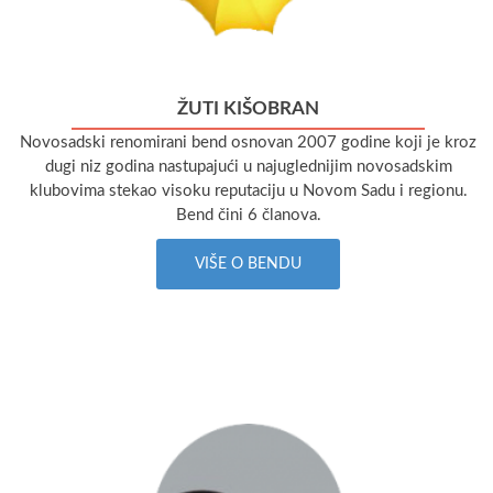
ŽUTI KIŠOBRAN
Novosadski renomirani bend osnovan 2007 godine koji je kroz
dugi niz godina nastupajući u najuglednijim novosadskim
klubovima stekao visoku reputaciju u Novom Sadu i regionu.
Bend čini 6 članova.
VIŠE O BENDU