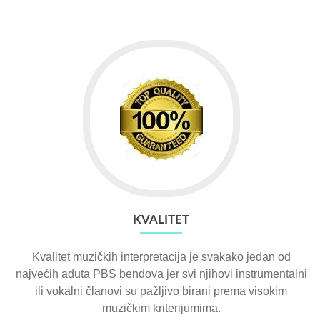
KVALITET
Kvalitet muzičkih interpretacija je svakako jedan od
najvećih aduta PBS bendova jer svi njihovi instrumentalni
ili vokalni članovi su pažljivo birani prema visokim
muzičkim kriterijumima.