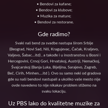
• Bendovi za kafane;
• Bendovi za klubove;
• Muzika za mature;
• Bendovi za restorane.
Gde radimo?
Svaki naš bend za svadbe nastupa širom Srbije
(Beograd, Novi Sad, Niš, Kragujevac, Čačak, Kraljevo,
Valjevo, Šabac...itd) , a takođe i u inostranstvu u Bosni i
Hercegovini, Crnoj Gori, Hrvatskoj, Austriji, Nemačkoj,
Švajcarskoj (Banja Luka, Bijeljina, Sarajevo, Zagreb,
Beč, Cirih, Minhen....itd ). Ovo su samo neki od gradova
gde su naši bendovi nastupali a ukoliko vaše mesto nije
ovde navedeno to nije nikakav problem stižemo na
svaku lokaciju.
Uz PBS lako do kvalitetne muzike za