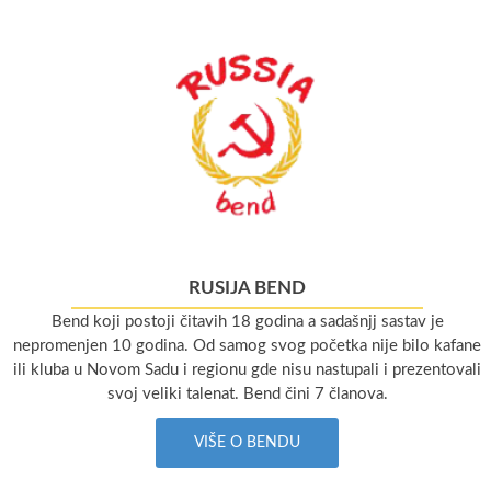
RUSIJA BEND
Bend koji postoji čitavih 18 godina a sadašnjj sastav je
nepromenjen 10 godina. Od samog svog početka nije bilo kafane
ili kluba u Novom Sadu i regionu gde nisu nastupali i prezentovali
svoj veliki talenat. Bend čini 7 članova.
VIŠE O BENDU