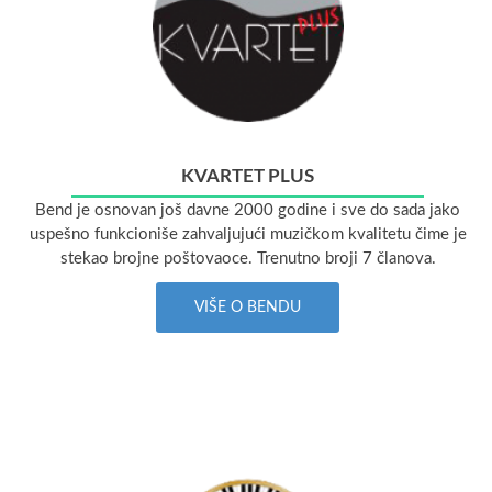
KVARTET PLUS
Bend je osnovan još davne 2000 godine i sve do sada jako
uspešno funkcioniše zahvaljujući muzičkom kvalitetu čime je
stekao brojne poštovaoce. Trenutno broji 7 članova.
VIŠE O BENDU