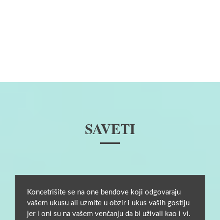
SAVETI
Koncetrišite se na one bendove koji odgovaraju
vašem ukusu ali uzmite u obzir i ukus vaših gostiju
jer i oni su na vašem venčanju da bi uživali kao i vi.