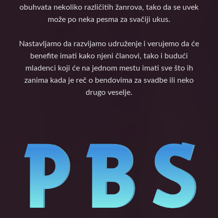
obuhvata nekoliko različitih žanrova, tako da se uvek
može po neka pesma za svačiji ukus.
Nastavljamo da razvijamo udruženje i verujemo da će
benefite imati kako njeni članovi, tako i budući
mladenci koji će na jednom mestu imati sve što ih
zanima kada je reč o bendovima za svadbe ili neko
drugo veselje.