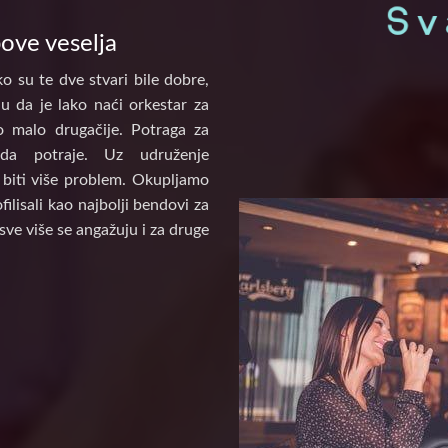
pove veselja
o su te dve stvari bile dobre,
u da je lako naći orkestar za
to malo drugačije. Potraga za
a potraje. Uz udruženje
biti više problem. Okupljamo
ilisali kao najbolji bendovi za
sve više se angažuju i za druge