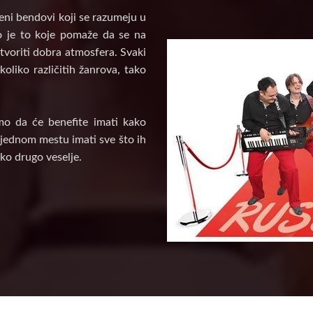
veni bendovi koji se razumeju u
vo je to koje pomaže da se na
tvoriti dobra atmosfera. Svaki
oliko različitih žanrova, tako
mo da će benefite imati kako
a jednom mestu imati sve što ih
ko drugo veselje.