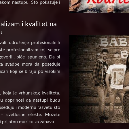
akom nastupu. Što pokazuje i
alizam i kvalitet na
u
ali udruženje profesionalnih
te profesionalizam koji se pre
ovorili, biće ispunjeno. Da bi
za svadbe mora da poseduje
ičari koji se biraju po visokim
koja je vrhunskog kvaliteta.
u doprinosi da nastupi budu
poseduju i modernu rasvetu što
 – svetlosne efekte. Možete
i prijatnu muziku za zabavu.