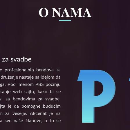
O NAMA
 za svadbe
e profesionalnih bendova za
Udruženje nastaje sa idejom da
tinga. Pod imenom PBS počinju
etanje web sajta, kako bi se
vezi sa bendovima za svadbe,
ajta je da pomogne budućim
 za veselje. Akcenat je na
a sve naše članove, a to se
.