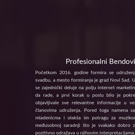
Profesionalni Bendovi
Početkom 2016. godine formira se udruženj
svadbu, a mesto formiranja je grad Novi Sad. 
se zajednički deluje na polju internet marke
da rade, a prvi korak u poslu bilo je pokr
objavljivale sve relevantne informacije u 
članovima udruženja. Pored toga namena s
mladenicma i olakša im potragu za muzikom
međusobnoj saradnji što je svakako dobro z
pozitivno odražava u njihovim interpretacijama