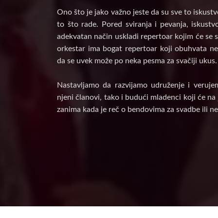
Ono što je jako važno jeste da su sve to iskust
to što rade. Pored sviranja i pevanja, iskust
adekvatan način uskladi repertoar kojim će se s
orkestar ima bogat repertoar koji obuhvata nek
da se uvek može po neka pesma za svačiji ukus.
Nastavljamo da razvijamo udruženje i veruje
njeni članovi, tako i budući mladenci koji će n
zanima kada je reč o bendovima za svadbe ili ne