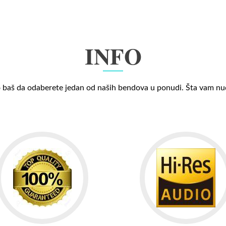
INFO
 baš da odaberete jedan od naših bendova u ponudi. Šta vam n