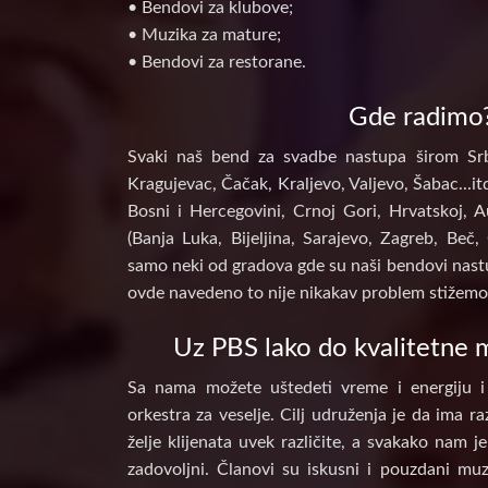
• Bendovi za klubove;
• Muzika za mature;
• Bendovi za restorane.
Gde radimo
Svaki naš bend za svadbe nastupa širom Srb
Kragujevac, Čačak, Kraljevo, Valjevo, Šabac...itd
Bosni i Hercegovini, Crnoj Gori, Hrvatskoj, A
(Banja Luka, Bijeljina, Sarajevo, Zagreb, Beč, 
samo neki od gradova gde su naši bendovi nastu
ovde navedeno to nije nikakav problem stižemo 
Uz PBS lako do kvalitetne m
Sa nama možete uštedeti vreme i energiju i
orkestra za veselje. Cilj udruženja je da ima raz
želje klijenata uvek različite, a svakako nam j
zadovoljni. Članovi su iskusni i pouzdani muz