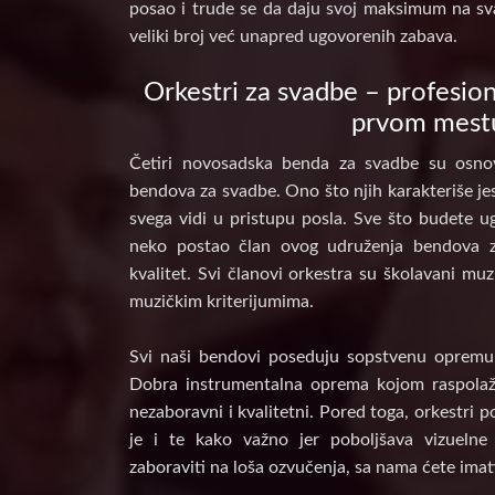
posao i trude se da daju svoj maksimum na sv
veliki broj već unapred ugovorenih zabava.
Orkestri za svadbe – profesion
prvom mest
Četiri novosadska benda za svadbe su osnov
bendova za svadbe. Ono što njih karakteriše jes
svega vidi u pristupu posla. Sve što budete ug
neko postao član ovog udruženja bendova 
kvalitet. Svi članovi orkestra su školavani muz
muzičkim kriterijumima.
Svi naši bendovi poseduju sopstvenu opremu, 
Dobra instrumentalna oprema kojom raspolaž
nezaboravni i kvalitetni. Pored toga, orkestri 
je i te kako važno jer poboljšava vizuelne
zaboraviti na loša ozvučenja, sa nama ćete imat