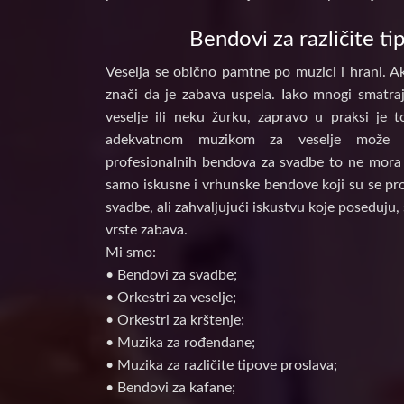
Bendovi za različite ti
Veselja se obično pamtne po muzici i hrani. Ak
znači da je zabava uspela. Iako mnogi smatraj
veselje ili neku žurku, zapravo u praksi je 
adekvatnom muzikom za veselje može d
profesionalnih bendova za svadbe to ne mora 
samo iskusne i vrhunske bendove koji su se prof
svadbe, ali zahvaljujući iskustvu koje poseduju, 
vrste zabava.
Mi smo:
• Bendovi za svadbe;
• Orkestri za veselje;
• Orkestri za krštenje;
• Muzika za rođendane;
• Muzika za različite tipove proslava;
• Bendovi za kafane;