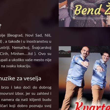
?
ije (Beograd, Novi Sad, Niš,
) , a takođe i u inostranstvu u
ustriji, Nemačkoj, Švajcarskoj
Cirih, Minhen....itd ). Ovo su
pali a ukoliko vaše mesto nije
na svaku lokaciju.
uzike za veselja
 brzo i lako doći do dobrog
novrsni izbor, jer su zahtevi i
e namera da naši klijenti budu
ičari koji dobro poznaju svoj