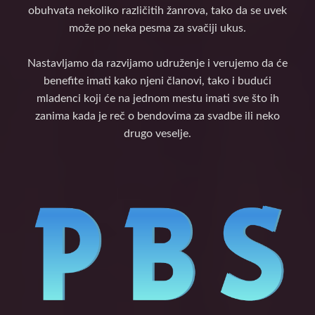
obuhvata nekoliko različitih žanrova, tako da se uvek
može po neka pesma za svačiji ukus.
Nastavljamo da razvijamo udruženje i verujemo da će
benefite imati kako njeni članovi, tako i budući
mladenci koji će na jednom mestu imati sve što ih
zanima kada je reč o bendovima za svadbe ili neko
drugo veselje.