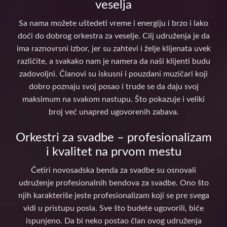
veselja
Sa nama možete uštedeti vreme i energiju i brzo i lako
doći do dobrog orkestra za veselje. Cilj udruženja je da
ima raznovrsni izbor, jer su zahtevi i želje klijenata uvek
različite, a svakako nam je namera da naši klijenti budu
zadovoljni. Članovi su iskusni i pouzdani muzičari koji
dobro poznaju svoj posao i trude se da daju svoj
maksimum na svakom nastupu. Što pokazuje i veliki
broj već unapred ugovorenih zabava.
Orkestri za svadbe – profesionalizam
i kvalitet na prvom mestu
Četiri novosadska benda za svadbe su osnovali
udruženje profesionalnih bendova za svadbe. Ono što
njih karakteriše jeste profesionalizam koji se pre svega
vidi u pristupu posla. Sve što budete ugovorili, biće
ispunjeno. Da bi neko postao član ovog udruženja