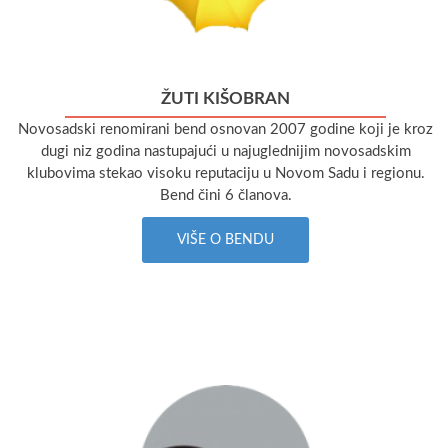
ŽUTI KIŠOBRAN
Novosadski renomirani bend osnovan 2007 godine koji je kroz
dugi niz godina nastupajući u najuglednijim novosadskim
klubovima stekao visoku reputaciju u Novom Sadu i regionu.
Bend čini 6 članova.
VIŠE O BENDU