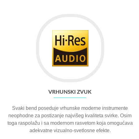
VRHUNSKI ZVUK
Svaki bend poseduje vrhunske moderne instrumente
neophodne za postizanje najvišeg kvaliteta svirke. Osim
toga raspolažu i sa modernom rasvetom koja omogućava
adekvatne vizualno-svetlosne efekte.