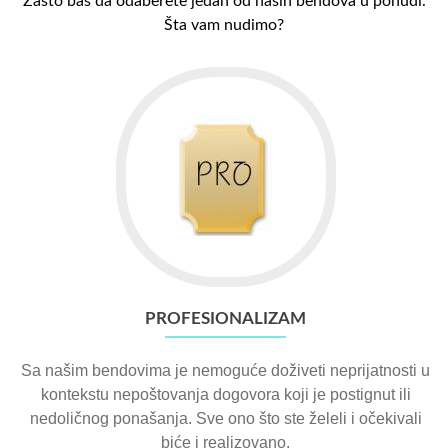
Zašto baš da odaberete jedan od naših bendova u ponudi.
Šta vam nudimo?
PROFESIONALIZAM
Sa našim bendovima je nemoguće doživeti neprijatnosti u
kontekstu nepoštovanja dogovora koji je postignut ili
nedoličnog ponašanja. Sve ono što ste želeli i očekivali
biće i realizovano.