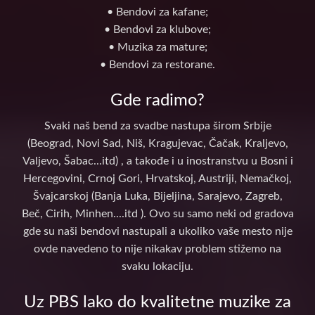
• Bendovi za kafane;
• Bendovi za klubove;
• Muzika za mature;
• Bendovi za restorane.
Gde radimo?
Svaki naš bend za svadbe nastupa širom Srbije
(Beograd, Novi Sad, Niš, Kragujevac, Čačak, Kraljevo,
Valjevo, Šabac...itd) , a takođe i u inostranstvu u Bosni i
Hercegovini, Crnoj Gori, Hrvatskoj, Austriji, Nemačkoj,
Švajcarskoj (Banja Luka, Bijeljina, Sarajevo, Zagreb,
Beč, Cirih, Minhen....itd ). Ovo su samo neki od gradova
gde su naši bendovi nastupali a ukoliko vaše mesto nije
ovde navedeno to nije nikakav problem stižemo na
svaku lokaciju.
Uz PBS lako do kvalitetne muzike za