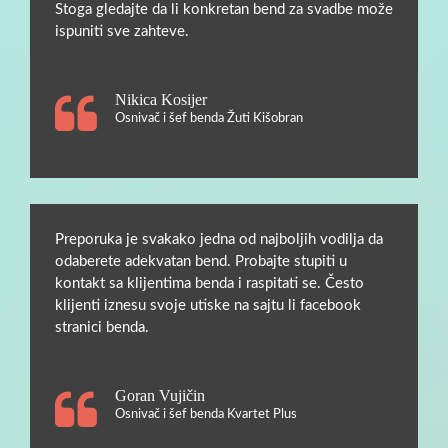
Stoga gledajte da li konkretan bend za svadbe može
ispuniti sve zahteve.
Nikica Kosijer
Osnivač i šef benda Žuti Kišobran
Preporuka je svakako jedna od najboljih vodilja da
odaberete adekvatan bend. Probajte stupiti u
kontakt sa klijentima benda i raspitati se. Često
klijenti iznesu svoje utiske na sajtu li facebook
stranici benda.
Goran Vujičin
Osnivač i šef benda Kvartet Plus