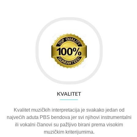
KVALITET
Kvalitet muzičkih interpretacija je svakako jedan od
najvećih aduta PBS bendova jer svi njihovi instrumentalni
ili vokalni članovi su pažljivo birani prema visokim
muzičkim kriterijumima.