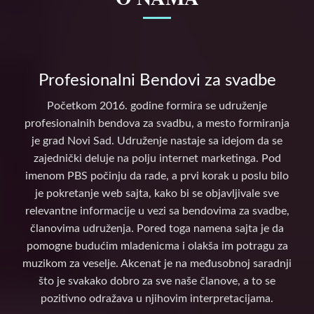
Profesionalni Bendovi za svadbe
Početkom 2016. godine formira se udruženje
profesionalnih bendova za svadbu, a mesto formiranja
je grad Novi Sad. Udruženje nastaje sa idejom da se
zajednički deluje na polju internet marketinga. Pod
imenom PBS počinju da rade, a prvi korak u poslu bilo
je pokretanje web sajta, kako bi se objavljivale sve
relevantne informacije u vezi sa bendovima za svadbe,
članovima udruženja. Pored toga namena sajta je da
pomogne budućim mladenicma i olakša im potragu za
muzikom za veselje. Akcenat je na međusobnoj saradnji
što je svakako dobro za sve naše članove, a to se
pozitivno odražava u njihovim interpretacijama.