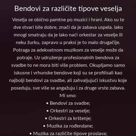
Bendovi za različite tipove veselja
Veselja se obično pamtne po muzici i hrani. Ako su te
dve stvari bile dobre, znači da je zabava uspela. Iako
mnogi smatraju da je lako naći orkestar za veselje ili
neku žurku, zapravo u praksi je to malo drugačije.
Potraga za adekvatnom muzikom za veselje može da
potraje. Uz udruženje profesionalnih bendova za
svadbe to ne mora biti više problem. Okupljamo samo
iskusne i vrhunske bendove koji su se profilisali kao
najbolji bendovi za svadbe, ali zahvaljujući iskustvu koje
poseduju, sve više se angažuju i za druge vrste zabava.
Mi smo:
• Bendovi za svadbe;
• Orkestri za veselje;
• Orkestri za krštenje;
• Muzika za rođendane;
• Muzika za različite tipove proslava;