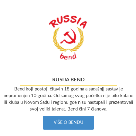
RUSIJA BEND
Bend koji postoji čitavih 18 godina a sadašnjj sastav je
nepromenjen 10 godina. Od samog svog početka nije bilo kafane
ili kluba u Novom Sadu i regionu gde nisu nastupali i prezentovali
svoj veliki talenat. Bend čini 7 članova.
VIŠE O BENDU