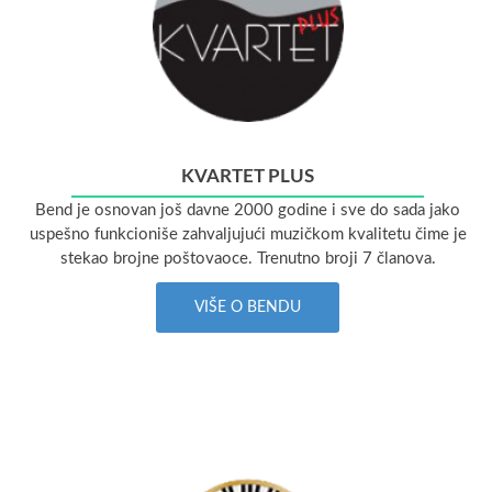
KVARTET PLUS
Bend je osnovan još davne 2000 godine i sve do sada jako
uspešno funkcioniše zahvaljujući muzičkom kvalitetu čime je
stekao brojne poštovaoce. Trenutno broji 7 članova.
VIŠE O BENDU