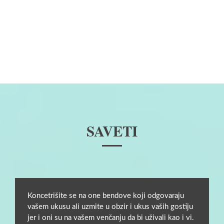
SAVETI
Koncetrišite se na one bendove koji odgovaraju
vašem ukusu ali uzmite u obzir i ukus vaših gostiju
jer i oni su na vašem venčanju da bi uživali kao i vi.