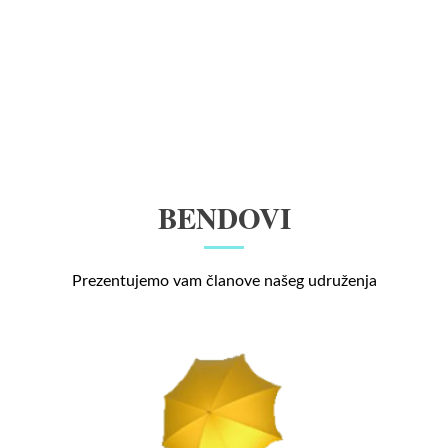
BENDOVI
Prezentujemo vam članove našeg udruženja