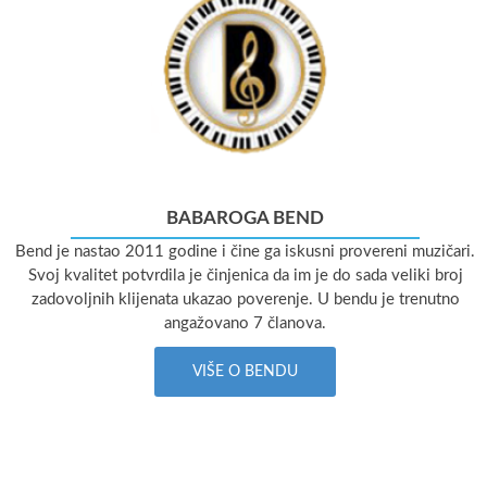
BABAROGA BEND
Bend je nastao 2011 godine i čine ga iskusni provereni muzičari.
Svoj kvalitet potvrdila je činjenica da im je do sada veliki broj
zadovoljnih klijenata ukazao poverenje. U bendu je trenutno
angažovano 7 članova.
VIŠE O BENDU