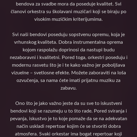
bendova za svadbe mora da poseduje kvalitet. Svi
članovi orkestra su školavani muzičari koji se biraju po
visokim muzičkim kriterijumima.
Svi naši bendovi poseduju sopstvenu opremu, koja je
vrhunskog kvaliteta. Dobra instrumentalna oprema
kojom raspolažu doprinosi da nastupi budu
nezaboravni i kvalitetni. Pored toga, orkestri poseduju i
modernu rasvetu što je i te kako važno jer poboljšava
vizuelne – svetlosne efekte. Možete zaboraviti na loša
ozvučenja, sa nama ćete imati prijatnu muziku za
zabavu.
Ono što je jako važno jeste da su sve to iskustveni
bendovi koji se razumeju u to što rade. Pored sviranja i
pevanja, iskustvo je to koje pomaže da se na adekvatan
način uskladi repertoar kojim će se stvoriti dobra
atmosfera. Svaki orkestar ima bogat repertoar koji