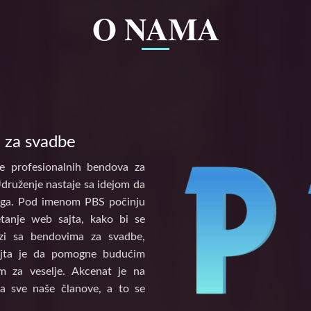
O NAMA
 za svadbe
e profesionalnih bendova za
Udruženje nastaje sa idejom da
tinga. Pod imenom PBS počinju
etanje web sajta, kako bi se
vezi sa bendovima za svadbe,
ajta je da pomogne budućim
 za veselje. Akcenat je na
a sve naše članove, a to se
.