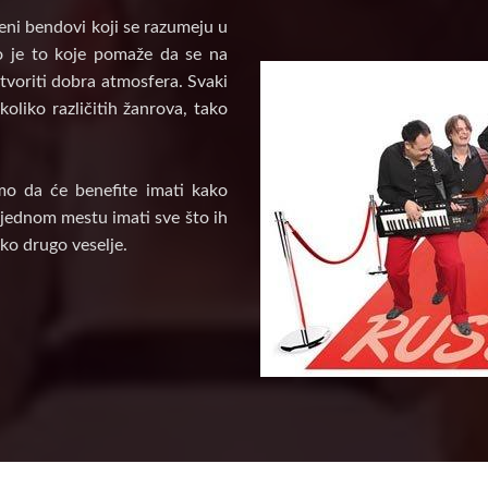
veni bendovi koji se razumeju u
vo je to koje pomaže da se na
tvoriti dobra atmosfera. Svaki
oliko različitih žanrova, tako
mo da će benefite imati kako
a jednom mestu imati sve što ih
ko drugo veselje.