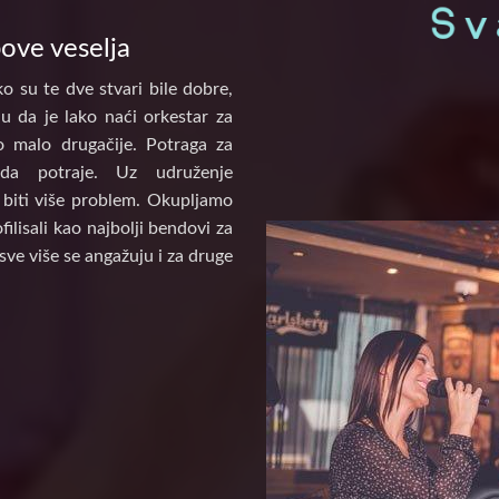
pove veselja
o su te dve stvari bile dobre,
u da je lako naći orkestar za
to malo drugačije. Potraga za
a potraje. Uz udruženje
biti više problem. Okupljamo
ilisali kao najbolji bendovi za
sve više se angažuju i za druge