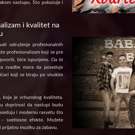
akom nastupu. Što pokazuje i
alizam i kvalitet na
u
ali udruženje profesionalnih
te profesionalizam koji se pre
ovorili, biće ispunjeno. Da bi
za svadbe mora da poseduje
ičari koji se biraju po visokim
koja je vrhunskog kvaliteta.
u doprinosi da nastupi budu
poseduju i modernu rasvetu što
 – svetlosne efekte. Možete
i prijatnu muziku za zabavu.