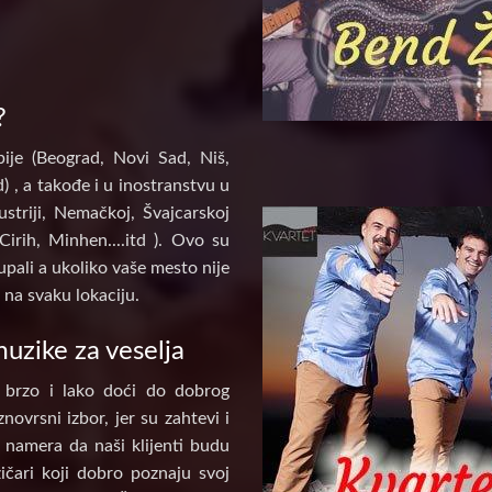
?
ije (Beograd, Novi Sad, Niš,
) , a takođe i u inostranstvu u
ustriji, Nemačkoj, Švajcarskoj
Cirih, Minhen....itd ). Ovo su
pali a ukoliko vaše mesto nije
na svaku lokaciju.
uzike za veselja
 brzo i lako doći do dobrog
novrsni izbor, jer su zahtevi i
e namera da naši klijenti budu
ičari koji dobro poznaju svoj