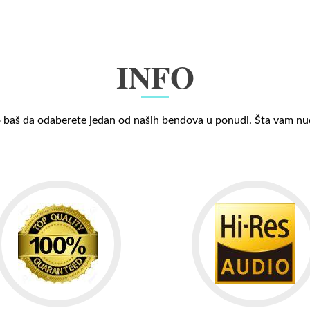
INFO
 baš da odaberete jedan od naših bendova u ponudi. Šta vam n