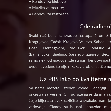
• Bendovi za klubove;
• Muzika za mature;
• Bendovi za restorane.
Gde radimo
Svaki naš bend za svadbe nastupa širom Srb
Kragujevac, Čačak, Kraljevo, Valjevo, Šabac...itd
Bosni i Hercegovini, Crnoj Gori, Hrvatskoj, A
(Banja Luka, Bijeljina, Sarajevo, Zagreb, Beč, 
samo neki od gradova gde su naši bendovi nastu
ovde navedeno to nije nikakav problem stižemo 
Uz PBS lako do kvalitetne m
Sa nama možete uštedeti vreme i energiju i
orkestra za veselje. Cilj udruženja je da ima raz
želje klijenata uvek različite, a svakako nam j
zadovoljni. Članovi su iskusni i pouzdani muz