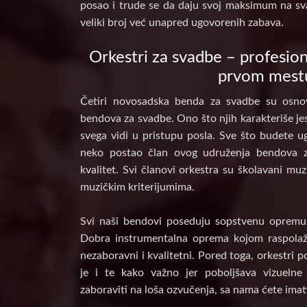
posao i trude se da daju svoj maksimum na sv
veliki broj već unapred ugovorenih zabava.
Orkestri za svadbe – profesion
prvom mest
Četiri novosadska benda za svadbe su osnov
bendova za svadbe. Ono što njih karakteriše jes
svega vidi u pristupu posla. Sve što budete ug
neko postao član ovog udruženja bendova 
kvalitet. Svi članovi orkestra su školavani muz
muzičkim kriterijumima.
Svi naši bendovi poseduju sopstvenu opremu, 
Dobra instrumentalna oprema kojom raspolaž
nezaboravni i kvalitetni. Pored toga, orkestri 
je i te kako važno jer poboljšava vizuelne
zaboraviti na loša ozvučenja, sa nama ćete imat