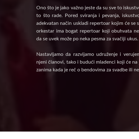
Ono što je jako važno jeste da su sve to iskust
to što rade. Pored sviranja i pevanja, iskust
adekvatan način uskladi repertoar kojim će se s
orkestar ima bogat repertoar koji obuhvata nek
da se uvek može po neka pesma za svačiji ukus.
Nastavljamo da razvijamo udruženje i veruje
njeni članovi, tako i budući mladenci koji će n
zanima kada je reč o bendovima za svadbe ili ne