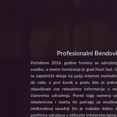
Profesionalni Bendovi
Početkom 2016. godine formira se udruženj
svadbu, a mesto formiranja je grad Novi Sad. 
se zajednički deluje na polju internet marke
da rade, a prvi korak u poslu bilo je pokr
objavljivale sve relevantne informacije u 
članovima udruženja. Pored toga namena s
mladenicma i olakša im potragu za muzikom
međusobnoj saradnji što je svakako dobro z
pozitivno odražava u njihovim interpretacijama