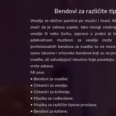
Bendovi za različite ti
Veselja se obično pamtne po muzici i hrani. Ak
znači da je zabava uspela. Iako mnogi smatraj
veselje ili neku žurku, zapravo u praksi je 
adekvatnom muzikom za veselje može d
profesionalnih bendova za svadbe to ne mora 
samo iskusne i vrhunske bendove koji su se prof
svadbe, ali zahvaljujući iskustvu koje poseduju, 
vrste zabava.
Mi smo:
• Bendovi za svadbe;
• Orkestri za veselje;
• Orkestri za krštenje;
• Muzika za rođendane;
• Muzika za različite tipove proslava;
• Bendovi za kafane;