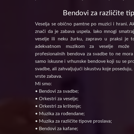
Bendovi za različite ti
Veselja se obično pamtne po muzici i hrani. Ak
znači da je zabava uspela. Iako mnogi smatraj
veselje ili neku žurku, zapravo u praksi je 
adekvatnom muzikom za veselje može d
profesionalnih bendova za svadbe to ne mora 
samo iskusne i vrhunske bendove koji su se prof
svadbe, ali zahvaljujući iskustvu koje poseduju, 
vrste zabava.
Mi smo:
• Bendovi za svadbe;
• Orkestri za veselje;
• Orkestri za krštenje;
• Muzika za rođendane;
• Muzika za različite tipove proslava;
• Bendovi za kafane;