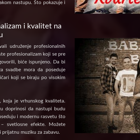
akom nastupu. Što pokazuje i
alizam i kvalitet na
u
ali udruženje profesionalnih
te profesionalizam koji se pre
ovorili, biće ispunjeno. Da bi
za svadbe mora da poseduje
ičari koji se biraju po visokim
koja je vrhunskog kvaliteta.
u doprinosi da nastupi budu
poseduju i modernu rasvetu što
 – svetlosne efekte. Možete
i prijatnu muziku za zabavu.