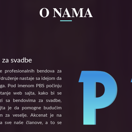
O NAMA
 za svadbe
e profesionalnih bendova za
Udruženje nastaje sa idejom da
tinga. Pod imenom PBS počinju
etanje web sajta, kako bi se
vezi sa bendovima za svadbe,
ajta je da pomogne budućim
 za veselje. Akcenat je na
a sve naše članove, a to se
.