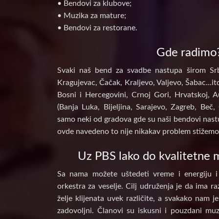
• Bendovi za klubove;
• Muzika za mature;
• Bendovi za restorane.
Gde radimo
Svaki naš bend za svadbe nastupa širom Srb
Kragujevac, Čačak, Kraljevo, Valjevo, Šabac...itd
Bosni i Hercegovini, Crnoj Gori, Hrvatskoj, A
(Banja Luka, Bijeljina, Sarajevo, Zagreb, Beč, 
samo neki od gradova gde su naši bendovi nastu
ovde navedeno to nije nikakav problem stižemo 
Uz PBS lako do kvalitetne m
Sa nama možete uštedeti vreme i energiju i
orkestra za veselje. Cilj udruženja je da ima raz
želje klijenata uvek različite, a svakako nam j
zadovoljni. Članovi su iskusni i pouzdani muz