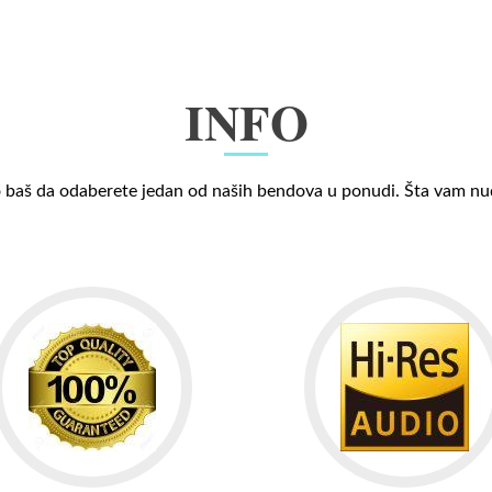
INFO
 baš da odaberete jedan od naših bendova u ponudi. Šta vam n