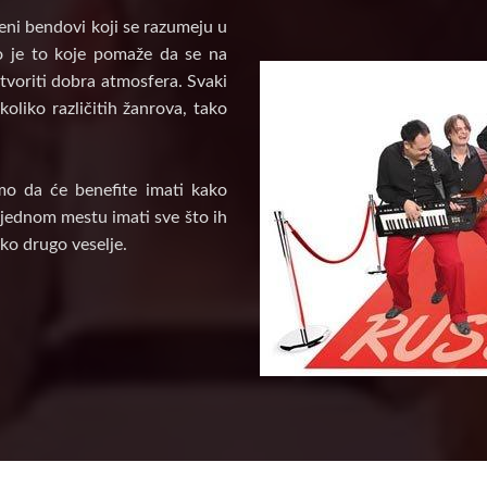
veni bendovi koji se razumeju u
vo je to koje pomaže da se na
tvoriti dobra atmosfera. Svaki
oliko različitih žanrova, tako
mo da će benefite imati kako
a jednom mestu imati sve što ih
ko drugo veselje.