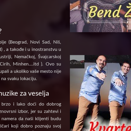
?
ije (Beograd, Novi Sad, Niš,
) , a takođe i u inostranstvu u
ustriji, Nemačkoj, Švajcarskoj
Cirih, Minhen....itd ). Ovo su
pali a ukoliko vaše mesto nije
na svaku lokaciju.
uzike za veselja
 brzo i lako doći do dobrog
novrsni izbor, jer su zahtevi i
e namera da naši klijenti budu
ičari koji dobro poznaju svoj