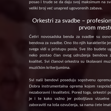
posao i trude se da daju svoj maksimum na sv
veliki broj već unapred ugovorenih zabava.
Orkestri za svadbe – profesion
prvom mest
Četiri novosadska benda za svadbe su osnov
bendova za svadbe. Ono što njih karakteriše jes
svega vidi u pristupu posla. Sve što budete ug
neko postao član ovog udruženja bendova 
kvalitet. Svi članovi orkestra su školavani muz
muzičkim kriterijumima.
Svi naši bendovi poseduju sopstvenu opremu, 
Dobra instrumentalna oprema kojom raspolaž
nezaboravni i kvalitetni. Pored toga, orkestri 
je i te kako važno jer poboljšava vizuelne
zaboraviti na loša ozvučenja, sa nama ćete imat