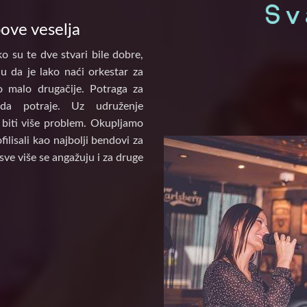
pove veselja
o su te dve stvari bile dobre,
u da je lako naći orkestar za
to malo drugačije. Potraga za
a potraje. Uz udruženje
biti više problem. Okupljamo
ilisali kao najbolji bendovi za
sve više se angažuju i za druge