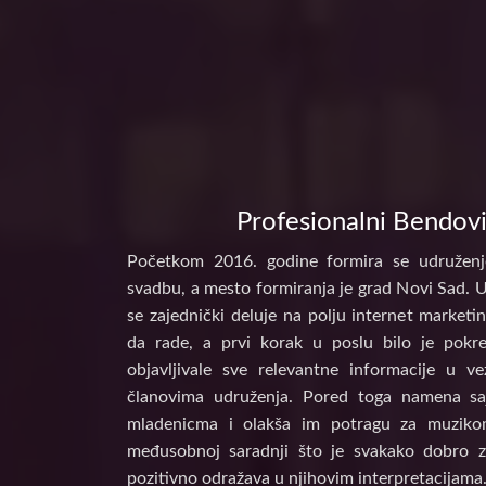
Profesionalni Bendovi
Početkom 2016. godine formira se udruženj
svadbu, a mesto formiranja je grad Novi Sad. 
se zajednički deluje na polju internet marke
da rade, a prvi korak u poslu bilo je pokr
objavljivale sve relevantne informacije u 
članovima udruženja. Pored toga namena s
mladenicma i olakša im potragu za muzikom
međusobnoj saradnji što je svakako dobro z
pozitivno odražava u njihovim interpretacijama