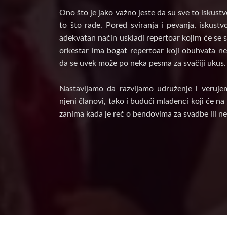
Ono što je jako važno jeste da su sve to iskust
to što rade. Pored sviranja i pevanja, iskust
adekvatan način uskladi repertoar kojim će se s
orkestar ima bogat repertoar koji obuhvata nek
da se uvek može po neka pesma za svačiji ukus.
Nastavljamo da razvijamo udruženje i veruje
njeni članovi, tako i budući mladenci koji će n
zanima kada je reč o bendovima za svadbe ili ne