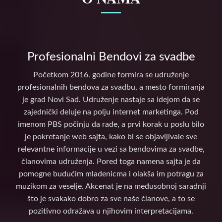
Profesionalni Bendovi za svadbe
Početkom 2016. godine formira se udruženje
profesionalnih bendova za svadbu, a mesto formiranja
je grad Novi Sad. Udruženje nastaje sa idejom da se
zajednički deluje na polju internet marketinga. Pod
imenom PBS počinju da rade, a prvi korak u poslu bilo
je pokretanje web sajta, kako bi se objavljivale sve
relevantne informacije u vezi sa bendovima za svadbe,
članovima udruženja. Pored toga namena sajta je da
pomogne budućim mladenicma i olakša im potragu za
muzikom za veselje. Akcenat je na međusobnoj saradnji
što je svakako dobro za sve naše članove, a to se
pozitivno odražava u njihovim interpretacijama.