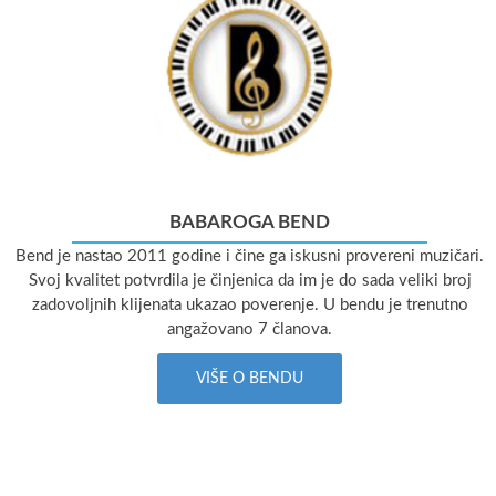
BABAROGA BEND
Bend je nastao 2011 godine i čine ga iskusni provereni muzičari.
Svoj kvalitet potvrdila je činjenica da im je do sada veliki broj
zadovoljnih klijenata ukazao poverenje. U bendu je trenutno
angažovano 7 članova.
VIŠE O BENDU