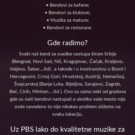
• Bendovi za kafane;
• Bendovi za klubove;
• Muzika za mature;
• Bendovi za restorane.
Gde radimo?
Svaki naš bend za svadbe nastupa širom Srbije
(Beograd, Novi Sad, Niš, Kragujevac, Čačak, Kraljevo,
Valjevo, Šabac...itd) , a takođe i u inostranstvu u Bosni i
Hercegovini, Crnoj Gori, Hrvatskoj, Austriji, Nemačkoj,
Švajcarskoj (Banja Luka, Bijeljina, Sarajevo, Zagreb,
Beč, Cirih, Minhen....itd ). Ovo su samo neki od gradova
gde su naši bendovi nastupali a ukoliko vaše mesto nije
ovde navedeno to nije nikakav problem stižemo na
svaku lokaciju.
Uz PBS lako do kvalitetne muzike za