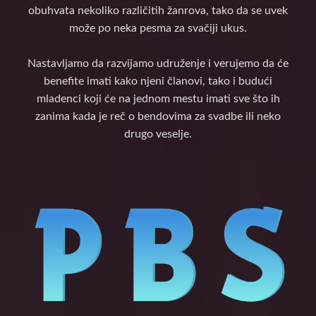
obuhvata nekoliko različitih žanrova, tako da se uvek
može po neka pesma za svačiji ukus.
Nastavljamo da razvijamo udruženje i verujemo da će
benefite imati kako njeni članovi, tako i budući
mladenci koji će na jednom mestu imati sve što ih
zanima kada je reč o bendovima za svadbe ili neko
drugo veselje.