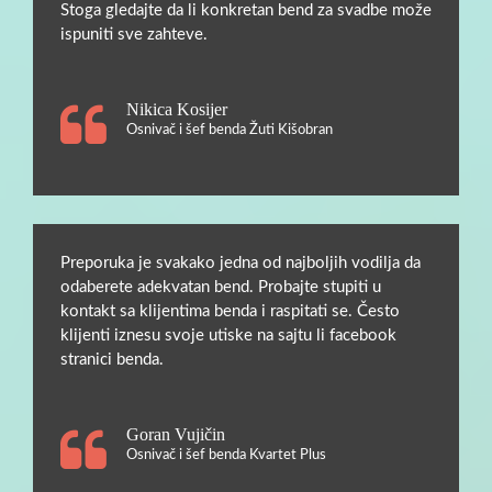
Stoga gledajte da li konkretan bend za svadbe može
ispuniti sve zahteve.
Nikica Kosijer
Osnivač i šef benda Žuti Kišobran
Preporuka je svakako jedna od najboljih vodilja da
odaberete adekvatan bend. Probajte stupiti u
kontakt sa klijentima benda i raspitati se. Često
klijenti iznesu svoje utiske na sajtu li facebook
stranici benda.
Goran Vujičin
Osnivač i šef benda Kvartet Plus