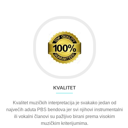
KVALITET
Kvalitet muzičkih interpretacija je svakako jedan od
najvećih aduta PBS bendova jer svi njihovi instrumentalni
ili vokalni članovi su pažljivo birani prema visokim
muzičkim kriterijumima.