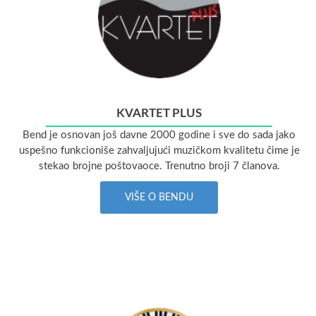
KVARTET PLUS
Bend je osnovan još davne 2000 godine i sve do sada jako
uspešno funkcioniše zahvaljujući muzičkom kvalitetu čime je
stekao brojne poštovaoce. Trenutno broji 7 članova.
VIŠE O BENDU