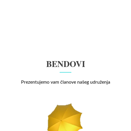
BENDOVI
Prezentujemo vam članove našeg udruženja