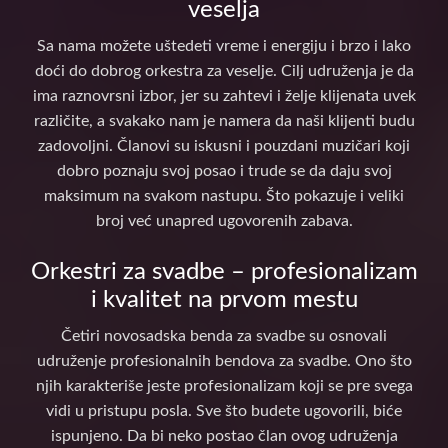
veselja
Sa nama možete uštedeti vreme i energiju i brzo i lako
doći do dobrog orkestra za veselje. Cilj udruženja je da
ima raznovrsni izbor, jer su zahtevi i želje klijenata uvek
različite, a svakako nam je namera da naši klijenti budu
zadovoljni. Članovi su iskusni i pouzdani muzičari koji
dobro poznaju svoj posao i trude se da daju svoj
maksimum na svakom nastupu. Što pokazuje i veliki
broj već unapred ugovorenih zabava.
Orkestri za svadbe – profesionalizam
i kvalitet na prvom mestu
Četiri novosadska benda za svadbe su osnovali
udruženje profesionalnih bendova za svadbe. Ono što
njih karakteriše jeste profesionalizam koji se pre svega
vidi u pristupu posla. Sve što budete ugovorili, biće
ispunjeno. Da bi neko postao član ovog udruženja