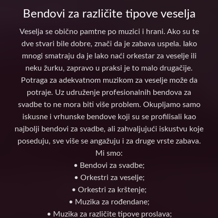
Bendovi za različite tipove veselja
Veselja se obično pamtne po muzici i hrani. Ako su te
dve stvari bile dobre, znači da je zabava uspela. Iako
mnogi smatraju da je lako naći orkestar za veselje ili
neku žurku, zapravo u praksi je to malo drugačije.
Potraga za adekvatnom muzikom za veselje može da
potraje. Uz udruženje profesionalnih bendova za
svadbe to ne mora biti više problem. Okupljamo samo
iskusne i vrhunske bendove koji su se profilisali kao
najbolji bendovi za svadbe, ali zahvaljujući iskustvu koje
poseduju, sve više se angažuju i za druge vrste zabava.
Mi smo:
• Bendovi za svadbe;
• Orkestri za veselje;
• Orkestri za krštenje;
• Muzika za rođendane;
• Muzika za različite tipove proslava;