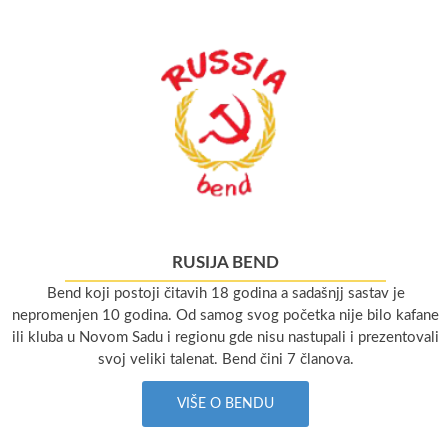
RUSIJA BEND
Bend koji postoji čitavih 18 godina a sadašnjj sastav je
nepromenjen 10 godina. Od samog svog početka nije bilo kafane
ili kluba u Novom Sadu i regionu gde nisu nastupali i prezentovali
svoj veliki talenat. Bend čini 7 članova.
VIŠE O BENDU