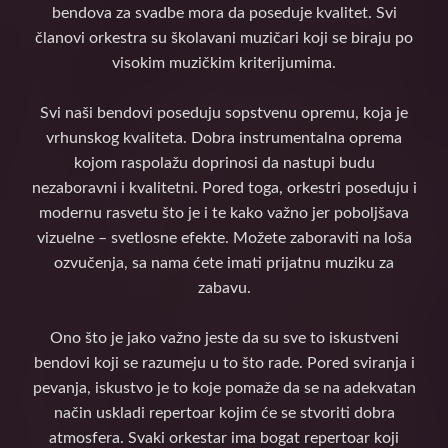
bendova za svadbe mora da poseduje kvalitet. Svi
članovi orkestra su školavani muzičari koji se biraju po
visokim muzičkim kriterijumima.
Svi naši bendovi poseduju sopstvenu opremu, koja je
vrhunskog kvaliteta. Dobra instrumentalna oprema
kojom raspolažu doprinosi da nastupi budu
nezaboravni i kvalitetni. Pored toga, orkestri poseduju i
modernu rasvetu što je i te kako važno jer poboljšava
vizuelne – svetlosne efekte. Možete zaboraviti na loša
ozvučenja, sa nama ćete imati prijatnu muziku za
zabavu.
Ono što je jako važno jeste da su sve to iskustveni
bendovi koji se razumeju u to što rade. Pored sviranja i
pevanja, iskustvo je to koje pomaže da se na adekvatan
način uskladi repertoar kojim će se stvoriti dobra
atmosfera. Svaki orkestar ima bogat repertoar koji