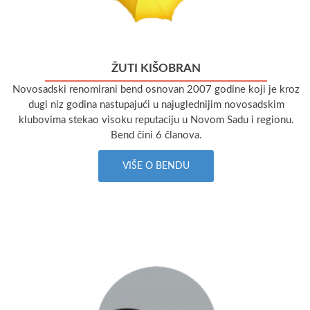
ŽUTI KIŠOBRAN
Novosadski renomirani bend osnovan 2007 godine koji je kroz
dugi niz godina nastupajući u najuglednijim novosadskim
klubovima stekao visoku reputaciju u Novom Sadu i regionu.
Bend čini 6 članova.
VIŠE O BENDU