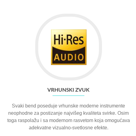
VRHUNSKI ZVUK
Svaki bend poseduje vrhunske moderne instrumente
neophodne za postizanje najvišeg kvaliteta svirke. Osim
toga raspolažu i sa modernom rasvetom koja omogućava
adekvatne vizualno-svetlosne efekte.