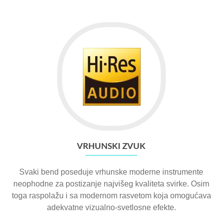
VRHUNSKI ZVUK
Svaki bend poseduje vrhunske moderne instrumente
neophodne za postizanje najvišeg kvaliteta svirke. Osim
toga raspolažu i sa modernom rasvetom koja omogućava
adekvatne vizualno-svetlosne efekte.