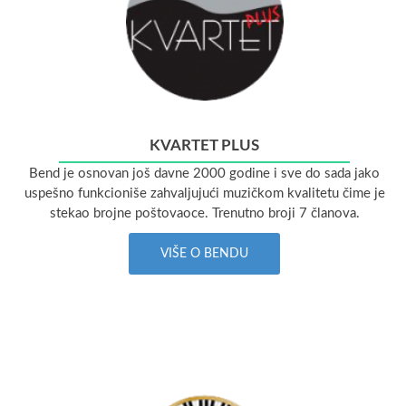
KVARTET PLUS
Bend je osnovan još davne 2000 godine i sve do sada jako
uspešno funkcioniše zahvaljujući muzičkom kvalitetu čime je
stekao brojne poštovaoce. Trenutno broji 7 članova.
VIŠE O BENDU