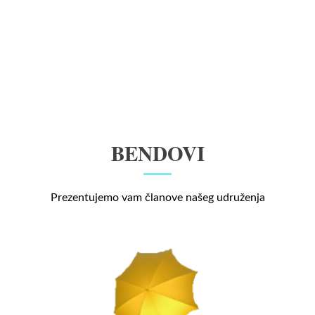
BENDOVI
Prezentujemo vam članove našeg udruženja