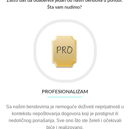
Zašto baš da odaberete jedan od naših bendova u ponudi.
Šta vam nudimo?
PROFESIONALIZAM
Sa našim bendovima je nemoguće doživeti neprijatnosti u
kontekstu nepoštovanja dogovora koji je postignut ili
nedoličnog ponašanja. Sve ono što ste želeli i očekivali
biće i realizovano.