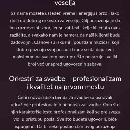
veselja
Sa nama možete uštedeti vreme i energiju i brzo i lako
doći do dobrog orkestra za veselje. Cilj udruženja je da
ima raznovrsni izbor, jer su zahtevi i želje klijenata uvek
različite, a svakako nam je namera da naši klijenti budu
zadovoljni. Članovi su iskusni i pouzdani muzičari koji
dobro poznaju svoj posao i trude se da daju svoj
maksimum na svakom nastupu. Što pokazuje i veliki
broj već unapred ugovorenih zabava.
Orkestri za svadbe – profesionalizam
i kvalitet na prvom mestu
Četiri novosadska benda za svadbe su osnovali
udruženje profesionalnih bendova za svadbe. Ono što
njih karakteriše jeste profesionalizam koji se pre svega
vidi u pristupu posla. Sve što budete ugovorili, biće
ispunjeno. Da bi neko postao član ovog udruženja