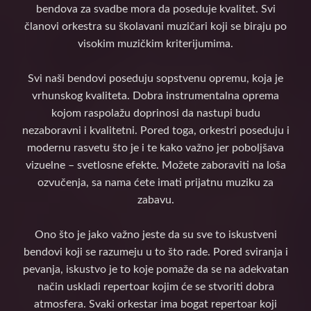
bendova za svadbe mora da poseduje kvalitet. Svi
članovi orkestra su školavani muzičari koji se biraju po
visokim muzičkim kriterijumima.
Svi naši bendovi poseduju sopstvenu opremu, koja je
vrhunskog kvaliteta. Dobra instrumentalna oprema
kojom raspolažu doprinosi da nastupi budu
nezaboravni i kvalitetni. Pored toga, orkestri poseduju i
modernu rasvetu što je i te kako važno jer poboljšava
vizuelne – svetlosne efekte. Možete zaboraviti na loša
ozvučenja, sa nama ćete imati prijatnu muziku za
zabavu.
Ono što je jako važno jeste da su sve to iskustveni
bendovi koji se razumeju u to što rade. Pored sviranja i
pevanja, iskustvo je to koje pomaže da se na adekvatan
način uskladi repertoar kojim će se stvoriti dobra
atmosfera. Svaki orkestar ima bogat repertoar koji