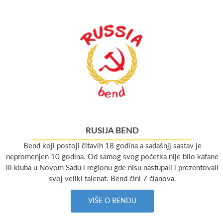
RUSIJA BEND
Bend koji postoji čitavih 18 godina a sadašnjj sastav je
nepromenjen 10 godina. Od samog svog početka nije bilo kafane
ili kluba u Novom Sadu i regionu gde nisu nastupali i prezentovali
svoj veliki talenat. Bend čini 7 članova.
VIŠE O BENDU