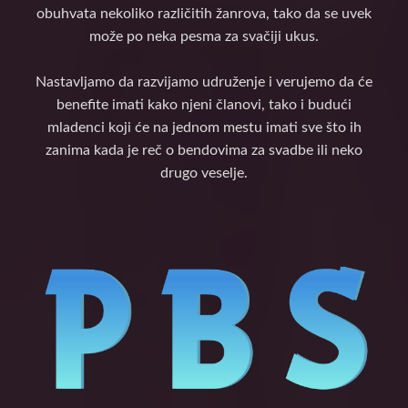
obuhvata nekoliko različitih žanrova, tako da se uvek
može po neka pesma za svačiji ukus.
Nastavljamo da razvijamo udruženje i verujemo da će
benefite imati kako njeni članovi, tako i budući
mladenci koji će na jednom mestu imati sve što ih
zanima kada je reč o bendovima za svadbe ili neko
drugo veselje.