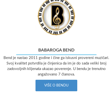
BABAROGA BEND
Bend je nastao 2011 godine i čine ga iskusni provereni muzičari.
Svoj kvalitet potvrdila je činjenica da im je do sada veliki broj
zadovoljnih klijenata ukazao poverenje. U bendu je trenutno
angažovano 7 članova.
VIŠE O BENDU