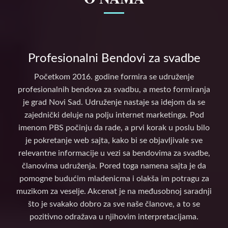
Profesionalni Bendovi za svadbe
Početkom 2016. godine formira se udruženje
profesionalnih bendova za svadbu, a mesto formiranja
je grad Novi Sad. Udruženje nastaje sa idejom da se
zajednički deluje na polju internet marketinga. Pod
imenom PBS počinju da rade, a prvi korak u poslu bilo
je pokretanje web sajta, kako bi se objavljivale sve
relevantne informacije u vezi sa bendovima za svadbe,
članovima udruženja. Pored toga namena sajta je da
pomogne budućim mladenicma i olakša im potragu za
muzikom za veselje. Akcenat je na međusobnoj saradnji
što je svakako dobro za sve naše članove, a to se
pozitivno odražava u njihovim interpretacijama.