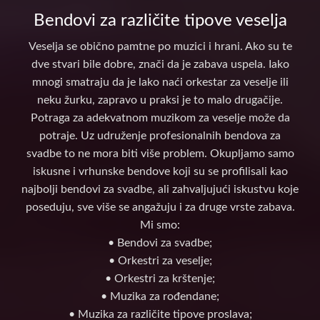
Bendovi za različite tipove veselja
Veselja se obično pamtne po muzici i hrani. Ako su te
dve stvari bile dobre, znači da je zabava uspela. Iako
mnogi smatraju da je lako naći orkestar za veselje ili
neku žurku, zapravo u praksi je to malo drugačije.
Potraga za adekvatnom muzikom za veselje može da
potraje. Uz udruženje profesionalnih bendova za
svadbe to ne mora biti više problem. Okupljamo samo
iskusne i vrhunske bendove koji su se profilisali kao
najbolji bendovi za svadbe, ali zahvaljujući iskustvu koje
poseduju, sve više se angažuju i za druge vrste zabava.
Mi smo:
• Bendovi za svadbe;
• Orkestri za veselje;
• Orkestri za krštenje;
• Muzika za rođendane;
• Muzika za različite tipove proslava;