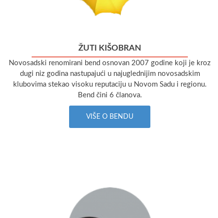
ŽUTI KIŠOBRAN
Novosadski renomirani bend osnovan 2007 godine koji je kroz
dugi niz godina nastupajući u najuglednijim novosadskim
klubovima stekao visoku reputaciju u Novom Sadu i regionu.
Bend čini 6 članova.
VIŠE O BENDU