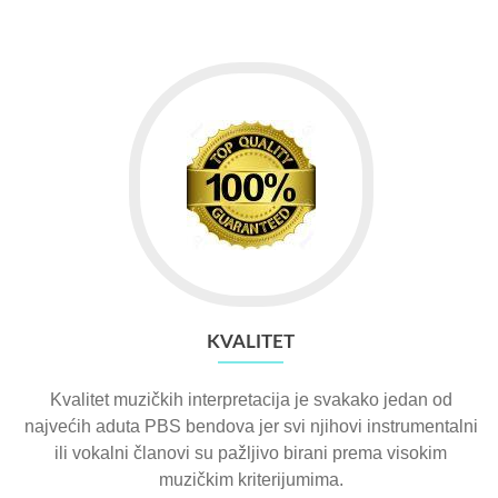
KVALITET
Kvalitet muzičkih interpretacija je svakako jedan od
najvećih aduta PBS bendova jer svi njihovi instrumentalni
ili vokalni članovi su pažljivo birani prema visokim
muzičkim kriterijumima.