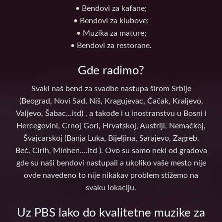
• Bendovi za kafane;
• Bendovi za klubove;
• Muzika za mature;
• Bendovi za restorane.
Gde radimo?
Svaki naš bend za svadbe nastupa širom Srbije
(Beograd, Novi Sad, Niš, Kragujevac, Čačak, Kraljevo,
Valjevo, Šabac...itd) , a takođe i u inostranstvu u Bosni i
Hercegovini, Crnoj Gori, Hrvatskoj, Austriji, Nemačkoj,
Švajcarskoj (Banja Luka, Bijeljina, Sarajevo, Zagreb,
Beč, Cirih, Minhen....itd ). Ovo su samo neki od gradova
gde su naši bendovi nastupali a ukoliko vaše mesto nije
ovde navedeno to nije nikakav problem stižemo na
svaku lokaciju.
Uz PBS lako do kvalitetne muzike za