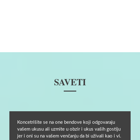
SAVETI
Koncetrišite se na one bendove koji odgovaraju
vašem ukusu ali uzmite u obzir i ukus vaših gostiju
jer i oni su na vašem venčanju da bi uživali kao i vi.