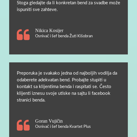
Stoga gledajte da li konkretan bend za svadbe može
ispuniti sve zahteve.
Nikica Kosijer
Osnivač i šef benda Žuti Kišobran
Preporuka je svakako jedna od najboljih vodilja da
odaberete adekvatan bend. Probajte stupiti u
kontakt sa klijentima benda i raspitati se. Često
klijenti iznesu svoje utiske na sajtu li facebook
stranici benda.
Goran Vujičin
Osnivač i šef benda Kvartet Plus