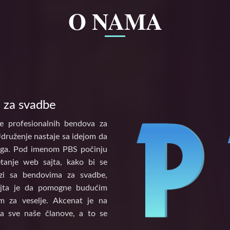
O NAMA
 za svadbe
e profesionalnih bendova za
Udruženje nastaje sa idejom da
tinga. Pod imenom PBS počinju
etanje web sajta, kako bi se
vezi sa bendovima za svadbe,
ajta je da pomogne budućim
 za veselje. Akcenat je na
a sve naše članove, a to se
.