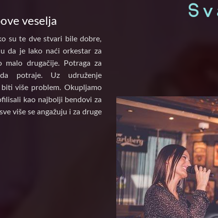
pove veselja
o su te dve stvari bile dobre,
u da je lako naći orkestar za
to malo drugačije. Potraga za
a potraje. Uz udruženje
biti više problem. Okupljamo
ilisali kao najbolji bendovi za
sve više se angažuju i za druge