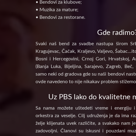
• Bendovi za klubove;
• Muzika za mature;
• Bendovi za restorane.
Gde radimo
Svaki naš bend za svadbe nastupa širom Srb
Kragujevac, Čačak, Kraljevo, Valjevo, Šabac...itd
Bosni i Hercegovini, Crnoj Gori, Hrvatskoj, A
(Banja Luka, Bijeljina, Sarajevo, Zagreb, Beč, 
samo neki od gradova gde su naši bendovi nastu
ovde navedeno to nije nikakav problem stižemo 
Uz PBS lako do kvalitetne m
Sa nama možete uštedeti vreme i energiju i
orkestra za veselje. Cilj udruženja je da ima raz
želje klijenata uvek različite, a svakako nam j
zadovoljni. Članovi su iskusni i pouzdani muz