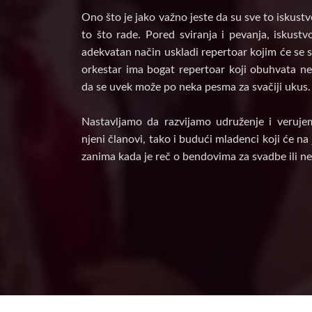
Ono što je jako važno jeste da su sve to iskust
to što rade. Pored sviranja i pevanja, iskust
adekvatan način uskladi repertoar kojim će se s
orkestar ima bogat repertoar koji obuhvata nek
da se uvek može po neka pesma za svačiji ukus.
Nastavljamo da razvijamo udruženje i veruje
njeni članovi, tako i budući mladenci koji će n
zanima kada je reč o bendovima za svadbe ili ne