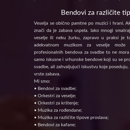
Bendovi za različite ti
Veselja se obično pamtne po muzici i hrani. Ak
znači da je zabava uspela. Iako mnogi smatraj
veselje ili neku žurku, zapravo u praksi je 
adekvatnom muzikom za veselje može d
profesionalnih bendova za svadbe to ne mora 
samo iskusne i vrhunske bendove koji su se prof
svadbe, ali zahvaljujući iskustvu koje poseduju, 
vrste zabava.
Mi smo:
• Bendovi za svadbe;
• Orkestri za veselje;
• Orkestri za krštenje;
• Muzika za rođendane;
• Muzika za različite tipove proslava;
• Bendovi za kafane;