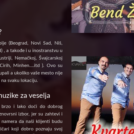
?
ije (Beograd, Novi Sad, Niš,
) , a takođe i u inostranstvu u
ustriji, Nemačkoj, Švajcarskoj
Cirih, Minhen....itd ). Ovo su
pali a ukoliko vaše mesto nije
na svaku lokaciju.
uzike za veselja
 brzo i lako doći do dobrog
novrsni izbor, jer su zahtevi i
e namera da naši klijenti budu
ičari koji dobro poznaju svoj