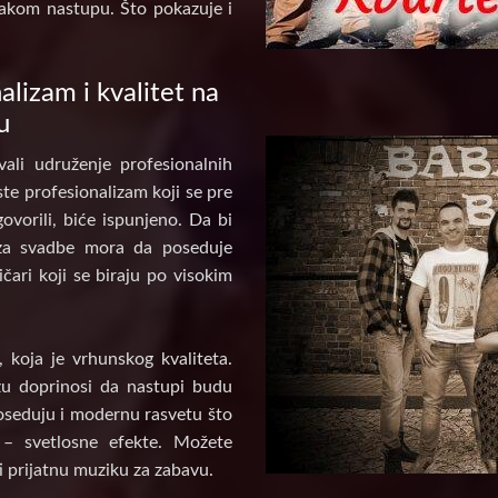
akom nastupu. Što pokazuje i
alizam i kvalitet na
u
ali udruženje profesionalnih
te profesionalizam koji se pre
ovorili, biće ispunjeno. Da bi
za svadbe mora da poseduje
ičari koji se biraju po visokim
koja je vrhunskog kvaliteta.
u doprinosi da nastupi budu
poseduju i modernu rasvetu što
 – svetlosne efekte. Možete
i prijatnu muziku za zabavu.