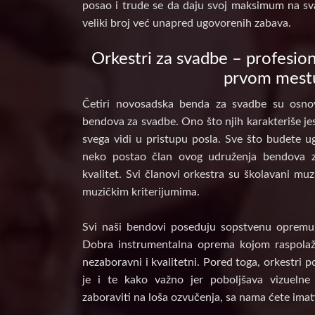
posao i trude se da daju svoj maksimum na sv
veliki broj već unapred ugovorenih zabava.
Orkestri za svadbe – profesion
prvom mest
Četiri novosadska benda za svadbe su osnov
bendova za svadbe. Ono što njih karakteriše jes
svega vidi u pristupu posla. Sve što budete ug
neko postao član ovog udruženja bendova 
kvalitet. Svi članovi orkestra su školavani muz
muzičkim kriterijumima.
Svi naši bendovi poseduju sopstvenu opremu, 
Dobra instrumentalna oprema kojom raspolaž
nezaboravni i kvalitetni. Pored toga, orkestri 
je i te kako važno jer poboljšava vizuelne
zaboraviti na loša ozvučenja, sa nama ćete imat