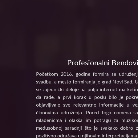
Profesionalni Bendovi
Početkom 2016. godine formira se udruženj
svadbu, a mesto formiranja je grad Novi Sad. 
se zajednički deluje na polju internet marke
da rade, a prvi korak u poslu bilo je pokr
objavljivale sve relevantne informacije u 
članovima udruženja. Pored toga namena s
mladenicma i olakša im potragu za muzikom
međusobnoj saradnji što je svakako dobro z
pozitivno odražava u njihovim interpretacijama