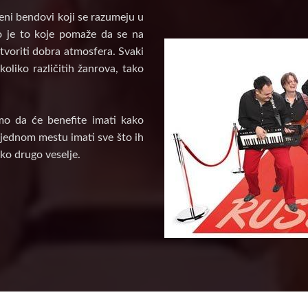
veni bendovi koji se razumeju u
vo je to koje pomaže da se na
tvoriti dobra atmosfera. Svaki
oliko različitih žanrova, tako
mo da će benefite imati kako
a jednom mestu imati sve što ih
ko drugo veselje.