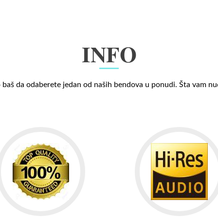
INFO
 baš da odaberete jedan od naših bendova u ponudi. Šta vam n