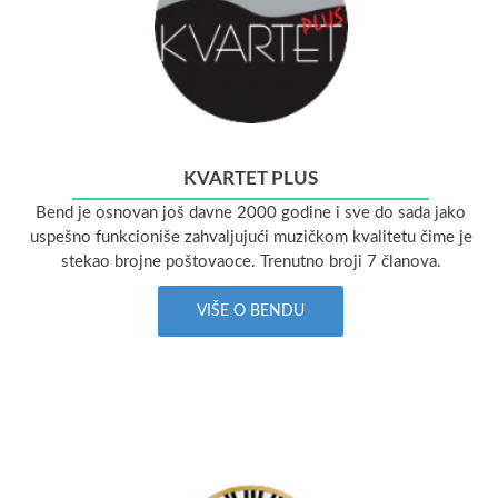
KVARTET PLUS
Bend je osnovan još davne 2000 godine i sve do sada jako
uspešno funkcioniše zahvaljujući muzičkom kvalitetu čime je
stekao brojne poštovaoce. Trenutno broji 7 članova.
VIŠE O BENDU