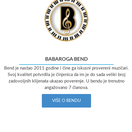
BABAROGA BEND
Bend je nastao 2011 godine i čine ga iskusni provereni muzičari.
Svoj kvalitet potvrdila je činjenica da im je do sada veliki broj
zadovoljnih klijenata ukazao poverenje. U bendu je trenutno
angažovano 7 članova.
VIŠE O BENDU