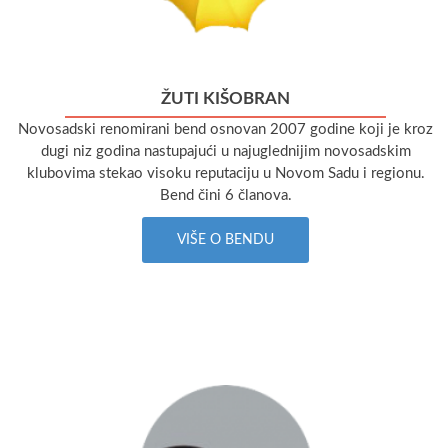
ŽUTI KIŠOBRAN
Novosadski renomirani bend osnovan 2007 godine koji je kroz
dugi niz godina nastupajući u najuglednijim novosadskim
klubovima stekao visoku reputaciju u Novom Sadu i regionu.
Bend čini 6 članova.
VIŠE O BENDU