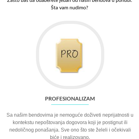
Zašto baš da odaberete jedan od naših bendova u ponudi.
Šta vam nudimo?
PROFESIONALIZAM
Sa našim bendovima je nemoguće doživeti neprijatnosti u
kontekstu nepoštovanja dogovora koji je postignut ili
nedoličnog ponašanja. Sve ono što ste želeli i očekivali
biće i realizovano.