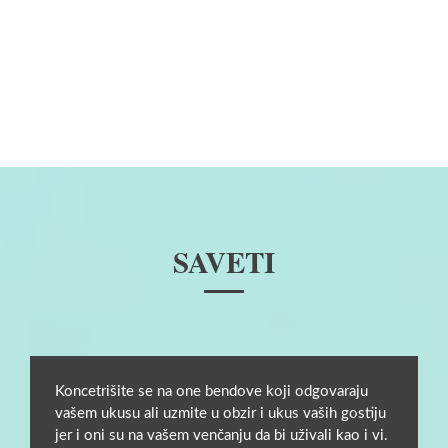
SAVETI
Koncetrišite se na one bendove koji odgovaraju
vašem ukusu ali uzmite u obzir i ukus vaših gostiju
jer i oni su na vašem venčanju da bi uživali kao i vi.