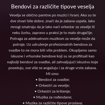
Bendovi za različite tipove veselja
Veselja se obično pamtne po muzici i hrani. Ako su te
dve stvari bile dobre, znači da je zabava uspela. Iako
mnogi smatraju da je lako naći orkestar za veselje ili
neku žurku, zapravo u praksi je to malo drugačije.
Potraga za adekvatnom muzikom za veselje može da
potraje. Uz udruženje profesionalnih bendova za
svadbe to ne mora biti više problem. Okupljamo samo
iskusne i vrhunske bendove koji su se profilisali kao
najbolji bendovi za svadbe, ali zahvaljujući iskustvu koje
poseduju, sve više se angažuju i za druge vrste zabava.
Mi smo:
• Bendovi za svadbe;
• Orkestri za veselje;
• Orkestri za krštenje;
• Muzika za rođendane;
• Muzika za različite tipove proslava;