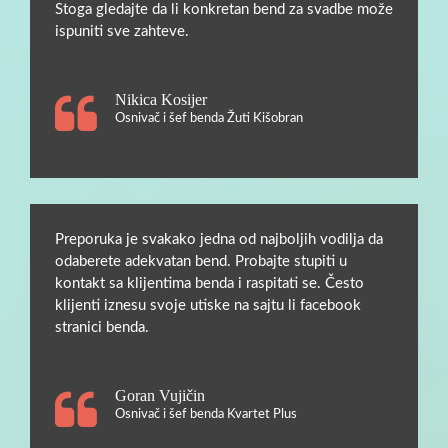
Stoga gledajte da li konkretan bend za svadbe može
ispuniti sve zahteve.
Nikica Kosijer
Osnivač i šef benda Žuti Kišobran
Preporuka je svakako jedna od najboljih vodilja da
odaberete adekvatan bend. Probajte stupiti u
kontakt sa klijentima benda i raspitati se. Često
klijenti iznesu svoje utiske na sajtu li facebook
stranici benda.
Goran Vujičin
Osnivač i šef benda Kvartet Plus