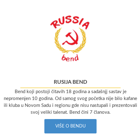
RUSIJA BEND
Bend koji postoji čitavih 18 godina a sadašnjj sastav je
nepromenjen 10 godina. Od samog svog početka nije bilo kafane
ili kluba u Novom Sadu i regionu gde nisu nastupali i prezentovali
svoj veliki talenat. Bend čini 7 članova.
VIŠE O BENDU