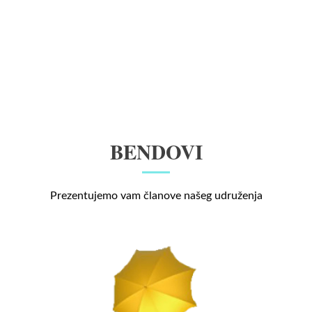
BENDOVI
Prezentujemo vam članove našeg udruženja