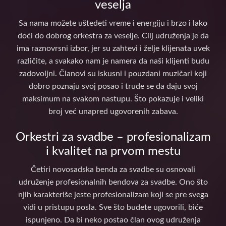
veselja
Sa nama možete uštedeti vreme i energiju i brzo i lako
doći do dobrog orkestra za veselje. Cilj udruženja je da
ima raznovrsni izbor, jer su zahtevi i želje klijenata uvek
različite, a svakako nam je namera da naši klijenti budu
zadovoljni. Članovi su iskusni i pouzdani muzičari koji
dobro poznaju svoj posao i trude se da daju svoj
maksimum na svakom nastupu. Što pokazuje i veliki
broj već unapred ugovorenih zabava.
Orkestri za svadbe – profesionalizam
i kvalitet na prvom mestu
Četiri novosadska benda za svadbe su osnovali
udruženje profesionalnih bendova za svadbe. Ono što
njih karakteriše jeste profesionalizam koji se pre svega
vidi u pristupu posla. Sve što budete ugovorili, biće
ispunjeno. Da bi neko postao član ovog udruženja