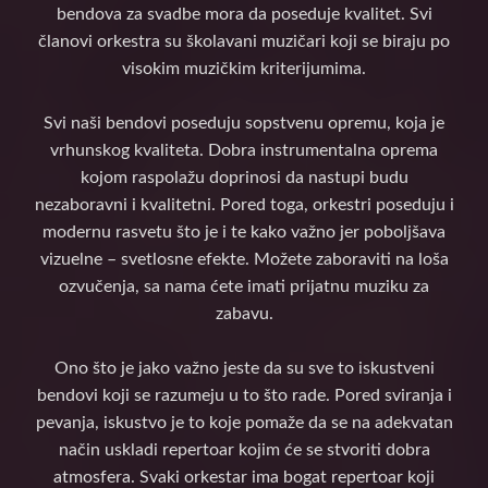
bendova za svadbe mora da poseduje kvalitet. Svi
članovi orkestra su školavani muzičari koji se biraju po
visokim muzičkim kriterijumima.
Svi naši bendovi poseduju sopstvenu opremu, koja je
vrhunskog kvaliteta. Dobra instrumentalna oprema
kojom raspolažu doprinosi da nastupi budu
nezaboravni i kvalitetni. Pored toga, orkestri poseduju i
modernu rasvetu što je i te kako važno jer poboljšava
vizuelne – svetlosne efekte. Možete zaboraviti na loša
ozvučenja, sa nama ćete imati prijatnu muziku za
zabavu.
Ono što je jako važno jeste da su sve to iskustveni
bendovi koji se razumeju u to što rade. Pored sviranja i
pevanja, iskustvo je to koje pomaže da se na adekvatan
način uskladi repertoar kojim će se stvoriti dobra
atmosfera. Svaki orkestar ima bogat repertoar koji