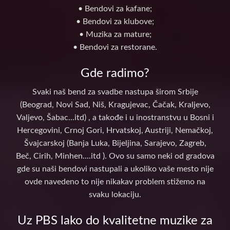
• Bendovi za kafane;
• Bendovi za klubove;
• Muzika za mature;
• Bendovi za restorane.
Gde radimo?
Svaki naš bend za svadbe nastupa širom Srbije
(Beograd, Novi Sad, Niš, Kragujevac, Čačak, Kraljevo,
Valjevo, Šabac...itd) , a takođe i u inostranstvu u Bosni i
Hercegovini, Crnoj Gori, Hrvatskoj, Austriji, Nemačkoj,
Švajcarskoj (Banja Luka, Bijeljina, Sarajevo, Zagreb,
Beč, Cirih, Minhen....itd ). Ovo su samo neki od gradova
gde su naši bendovi nastupali a ukoliko vaše mesto nije
ovde navedeno to nije nikakav problem stižemo na
svaku lokaciju.
Uz PBS lako do kvalitetne muzike za