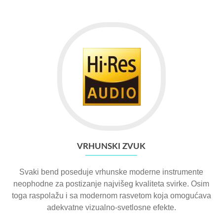
VRHUNSKI ZVUK
Svaki bend poseduje vrhunske moderne instrumente
neophodne za postizanje najvišeg kvaliteta svirke. Osim
toga raspolažu i sa modernom rasvetom koja omogućava
adekvatne vizualno-svetlosne efekte.