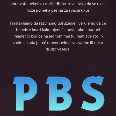
obuhvata nekoliko različitih žanrova, tako da se uvek
može po neka pesma za svačiji ukus.
Nastavljamo da razvijamo udruženje i verujemo da će
benefite imati kako njeni članovi, tako i budući
mladenci koji će na jednom mestu imati sve što ih
zanima kada je reč o bendovima za svadbe ili neko
drugo veselje.