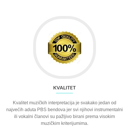
KVALITET
Kvalitet muzičkih interpretacija je svakako jedan od
najvećih aduta PBS bendova jer svi njihovi instrumentalni
ili vokalni članovi su pažljivo birani prema visokim
muzičkim kriterijumima.