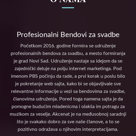
Profesionalni Bendovi za svadbe
Početkom 2016. godine formira se udruženje
profesionalnih bendova za svadbu, a mesto formiranja
je grad Novi Sad. Udruženje nastaje sa idejom da se
zajednički deluje na polju internet marketinga. Pod
imenom PBS počinju da rade, a prvi korak u poslu bilo
je pokretanje web sajta, kako bi se objavljivale sve
relevantne informacije u vezi sa bendovima za svadbe,
članovima udruženja. Pored toga namena sajta je da
pomogne budućim mladenicma i olakša im potragu za
muzikom za veselje. Akcenat je na međusobnoj saradnji
što je svakako dobro za sve naše članove, a to se
pozitivno odražava u njihovim interpretacijama.