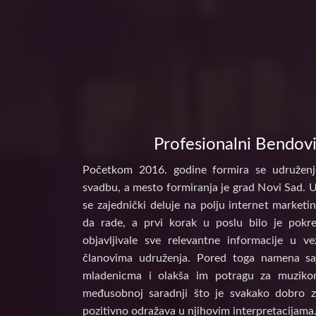
Profesionalni Bendovi
Početkom 2016. godine formira se udruženj
svadbu, a mesto formiranja je grad Novi Sad. 
se zajednički deluje na polju internet marke
da rade, a prvi korak u poslu bilo je pokr
objavljivale sve relevantne informacije u 
članovima udruženja. Pored toga namena s
mladenicma i olakša im potragu za muzikom
međusobnoj saradnji što je svakako dobro z
pozitivno odražava u njihovim interpretacijama