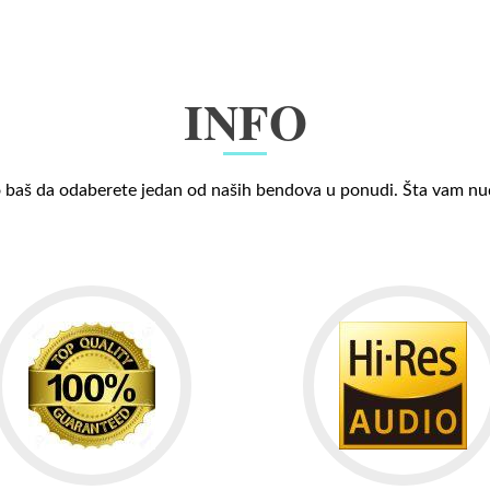
INFO
 baš da odaberete jedan od naših bendova u ponudi. Šta vam n