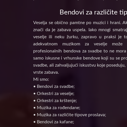
Bendovi za različite ti
Veselja se obično pamtne po muzici i hrani. Ak
znači da je zabava uspela. Iako mnogi smatraj
veselje ili neku žurku, zapravo u praksi je 
adekvatnom muzikom za veselje može d
profesionalnih bendova za svadbe to ne mora 
samo iskusne i vrhunske bendove koji su se prof
svadbe, ali zahvaljujući iskustvu koje poseduju, 
vrste zabava.
Mi smo:
• Bendovi za svadbe;
• Orkestri za veselje;
• Orkestri za krštenje;
• Muzika za rođendane;
• Muzika za različite tipove proslava;
• Bendovi za kafane;