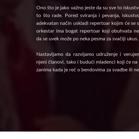
Ono što je jako važno jeste da su sve to iskust
to što rade. Pored sviranja i pevanja, iskust
adekvatan način uskladi repertoar kojim će se s
orkestar ima bogat repertoar koji obuhvata nek
da se uvek može po neka pesma za svačiji ukus.
Nastavljamo da razvijamo udruženje i veruje
njeni članovi, tako i budući mladenci koji će n
zanima kada je reč o bendovima za svadbe ili ne