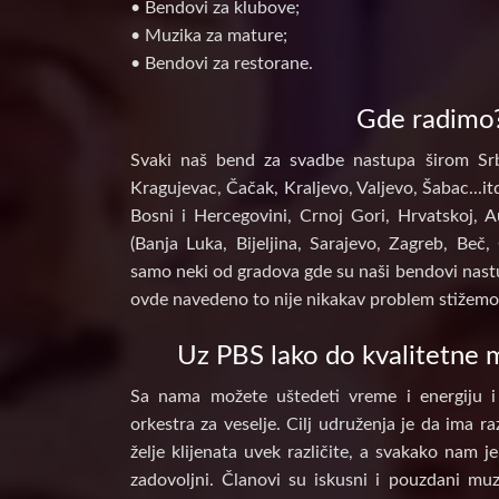
• Bendovi za klubove;
• Muzika za mature;
• Bendovi za restorane.
Gde radimo
Svaki naš bend za svadbe nastupa širom Srb
Kragujevac, Čačak, Kraljevo, Valjevo, Šabac...itd
Bosni i Hercegovini, Crnoj Gori, Hrvatskoj, A
(Banja Luka, Bijeljina, Sarajevo, Zagreb, Beč, 
samo neki od gradova gde su naši bendovi nastu
ovde navedeno to nije nikakav problem stižemo 
Uz PBS lako do kvalitetne m
Sa nama možete uštedeti vreme i energiju i
orkestra za veselje. Cilj udruženja je da ima raz
želje klijenata uvek različite, a svakako nam j
zadovoljni. Članovi su iskusni i pouzdani muz