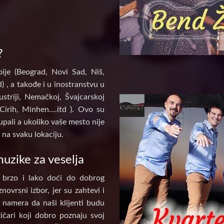
?
ije (Beograd, Novi Sad, Niš,
) , a takođe i u inostranstvu u
ustriji, Nemačkoj, Švajcarskoj
Cirih, Minhen....itd ). Ovo su
pali a ukoliko vaše mesto nije
na svaku lokaciju.
uzike za veselja
 brzo i lako doći do dobrog
novrsni izbor, jer su zahtevi i
e namera da naši klijenti budu
ičari koji dobro poznaju svoj