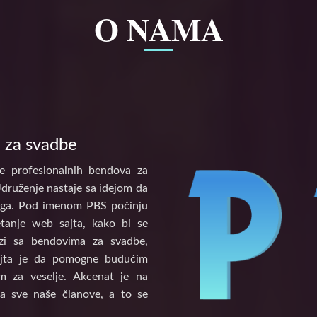
O NAMA
 za svadbe
e profesionalnih bendova za
Udruženje nastaje sa idejom da
tinga. Pod imenom PBS počinju
etanje web sajta, kako bi se
vezi sa bendovima za svadbe,
ajta je da pomogne budućim
 za veselje. Akcenat je na
a sve naše članove, a to se
.