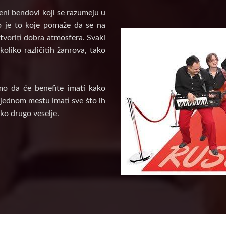
veni bendovi koji se razumeju u
vo je to koje pomaže da se na
tvoriti dobra atmosfera. Svaki
oliko različitih žanrova, tako
mo da će benefite imati kako
a jednom mestu imati sve što ih
ko drugo veselje.