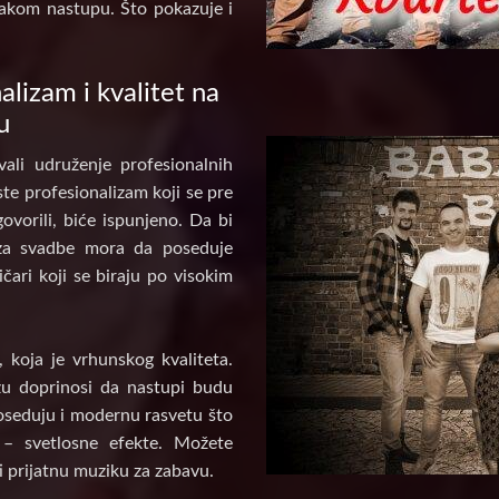
akom nastupu. Što pokazuje i
alizam i kvalitet na
u
ali udruženje profesionalnih
te profesionalizam koji se pre
ovorili, biće ispunjeno. Da bi
za svadbe mora da poseduje
ičari koji se biraju po visokim
koja je vrhunskog kvaliteta.
u doprinosi da nastupi budu
poseduju i modernu rasvetu što
 – svetlosne efekte. Možete
i prijatnu muziku za zabavu.