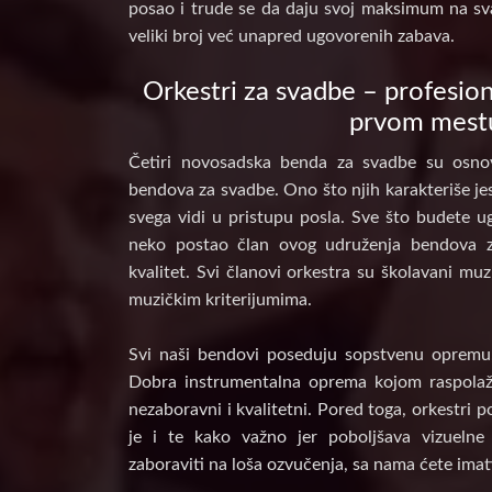
posao i trude se da daju svoj maksimum na sv
veliki broj već unapred ugovorenih zabava.
Orkestri za svadbe – profesion
prvom mest
Četiri novosadska benda za svadbe su osnov
bendova za svadbe. Ono što njih karakteriše jes
svega vidi u pristupu posla. Sve što budete ug
neko postao član ovog udruženja bendova 
kvalitet. Svi članovi orkestra su školavani muz
muzičkim kriterijumima.
Svi naši bendovi poseduju sopstvenu opremu, 
Dobra instrumentalna oprema kojom raspolaž
nezaboravni i kvalitetni. Pored toga, orkestri 
je i te kako važno jer poboljšava vizuelne
zaboraviti na loša ozvučenja, sa nama ćete imat