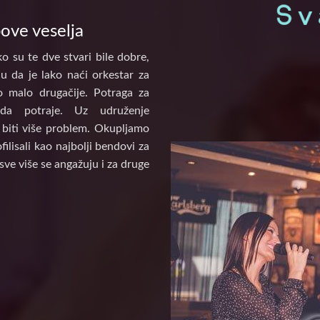
pove veselja
o su te dve stvari bile dobre,
u da je lako naći orkestar za
to malo drugačije. Potraga za
a potraje. Uz udruženje
biti više problem. Okupljamo
ilisali kao najbolji bendovi za
sve više se angažuju i za druge