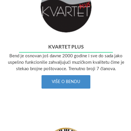
KVARTET PLUS
Bend je osnovan još davne 2000 godine i sve do sada jako
uspešno funkcioniše zahvaljujući muzičkom kvalitetu čime je
stekao brojne poštovaoce. Trenutno broji 7 članova.
VIŠE O BENDU