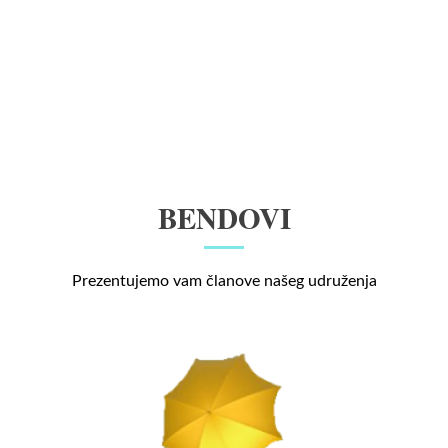
BENDOVI
Prezentujemo vam članove našeg udruženja