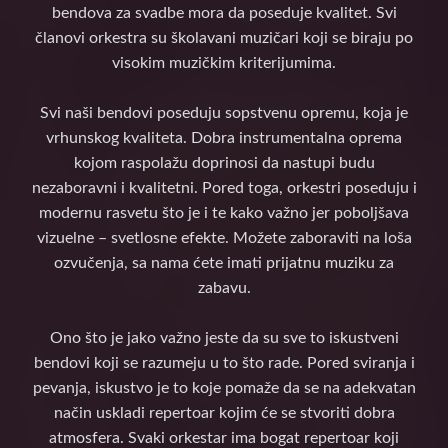
bendova za svadbe mora da poseduje kvalitet. Svi
članovi orkestra su školavani muzičari koji se biraju po
visokim muzičkim kriterijumima.
Svi naši bendovi poseduju sopstvenu opremu, koja je
vrhunskog kvaliteta. Dobra instrumentalna oprema
kojom raspolažu doprinosi da nastupi budu
nezaboravni i kvalitetni. Pored toga, orkestri poseduju i
modernu rasvetu što je i te kako važno jer poboljšava
vizuelne – svetlosne efekte. Možete zaboraviti na loša
ozvučenja, sa nama ćete imati prijatnu muziku za
zabavu.
Ono što je jako važno jeste da su sve to iskustveni
bendovi koji se razumeju u to što rade. Pored sviranja i
pevanja, iskustvo je to koje pomaže da se na adekvatan
način uskladi repertoar kojim će se stvoriti dobra
atmosfera. Svaki orkestar ima bogat repertoar koji