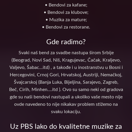
• Bendovi za kafane;
• Bendovi za klubove;
• Muzika za mature;
• Bendovi za restorane.
Gde radimo?
Svaki naš bend za svadbe nastupa širom Srbije
(Beograd, Novi Sad, Niš, Kragujevac, Čačak, Kraljevo,
Valjevo, Šabac...itd) , a takođe i u inostranstvu u Bosni i
Hercegovini, Crnoj Gori, Hrvatskoj, Austriji, Nemačkoj,
Švajcarskoj (Banja Luka, Bijeljina, Sarajevo, Zagreb,
Beč, Cirih, Minhen....itd ). Ovo su samo neki od gradova
gde su naši bendovi nastupali a ukoliko vaše mesto nije
ovde navedeno to nije nikakav problem stižemo na
svaku lokaciju.
Uz PBS lako do kvalitetne muzike za