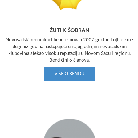
ŽUTI KIŠOBRAN
Novosadski renomirani bend osnovan 2007 godine koji je kroz
dugi niz godina nastupajući u najuglednijim novosadskim
klubovima stekao visoku reputaciju u Novom Sadu i regionu.
Bend čini 6 članova.
VIŠE O BENDU