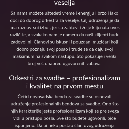
veselja
Sa nama možete uštedeti vreme i energiju i brzo i lako
doći do dobrog orkestra za veselje. Cilj udruženja je da
ima raznovrsni izbor, jer su zahtevi i želje klijenata uvek
različite, a svakako nam je namera da naši klijenti budu
zadovoljni. Članovi su iskusni i pouzdani muzičari koji
dobro poznaju svoj posao i trude se da daju svoj
maksimum na svakom nastupu. Što pokazuje i veliki
broj već unapred ugovorenih zabava.
Orkestri za svadbe – profesionalizam
i kvalitet na prvom mestu
Četiri novosadska benda za svadbe su osnovali
udruženje profesionalnih bendova za svadbe. Ono što
njih karakteriše jeste profesionalizam koji se pre svega
vidi u pristupu posla. Sve što budete ugovorili, biće
ispunjeno. Da bi neko postao član ovog udruženja