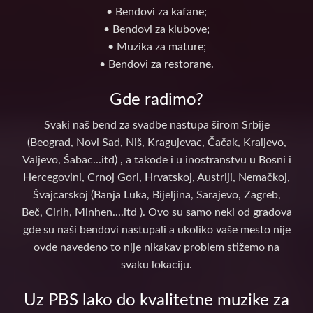
• Bendovi za kafane;
• Bendovi za klubove;
• Muzika za mature;
• Bendovi za restorane.
Gde radimo?
Svaki naš bend za svadbe nastupa širom Srbije
(Beograd, Novi Sad, Niš, Kragujevac, Čačak, Kraljevo,
Valjevo, Šabac...itd) , a takođe i u inostranstvu u Bosni i
Hercegovini, Crnoj Gori, Hrvatskoj, Austriji, Nemačkoj,
Švajcarskoj (Banja Luka, Bijeljina, Sarajevo, Zagreb,
Beč, Cirih, Minhen....itd ). Ovo su samo neki od gradova
gde su naši bendovi nastupali a ukoliko vaše mesto nije
ovde navedeno to nije nikakav problem stižemo na
svaku lokaciju.
Uz PBS lako do kvalitetne muzike za