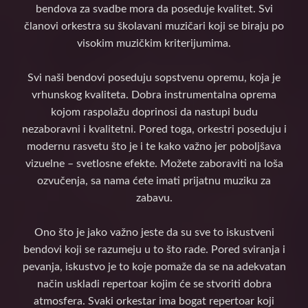
bendova za svadbe mora da poseduje kvalitet. Svi
članovi orkestra su školavani muzičari koji se biraju po
visokim muzičkim kriterijumima.
Svi naši bendovi poseduju sopstvenu opremu, koja je
vrhunskog kvaliteta. Dobra instrumentalna oprema
kojom raspolažu doprinosi da nastupi budu
nezaboravni i kvalitetni. Pored toga, orkestri poseduju i
modernu rasvetu što je i te kako važno jer poboljšava
vizuelne – svetlosne efekte. Možete zaboraviti na loša
ozvučenja, sa nama ćete imati prijatnu muziku za
zabavu.
Ono što je jako važno jeste da su sve to iskustveni
bendovi koji se razumeju u to što rade. Pored sviranja i
pevanja, iskustvo je to koje pomaže da se na adekvatan
način uskladi repertoar kojim će se stvoriti dobra
atmosfera. Svaki orkestar ima bogat repertoar koji