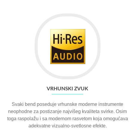
VRHUNSKI ZVUK
Svaki bend poseduje vrhunske moderne instrumente
neophodne za postizanje najvišeg kvaliteta svirke. Osim
toga raspolažu i sa modernom rasvetom koja omogućava
adekvatne vizualno-svetlosne efekte.