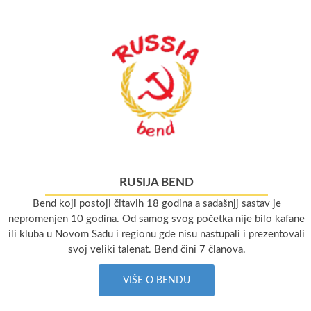
RUSIJA BEND
Bend koji postoji čitavih 18 godina a sadašnjj sastav je
nepromenjen 10 godina. Od samog svog početka nije bilo kafane
ili kluba u Novom Sadu i regionu gde nisu nastupali i prezentovali
svoj veliki talenat. Bend čini 7 članova.
VIŠE O BENDU