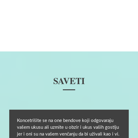
SAVETI
Koncetrišite se na one bendove koji odgovaraju
vašem ukusu ali uzmite u obzir i ukus vaših gostiju
jer i oni su na vašem venčanju da bi uživali kao i vi.