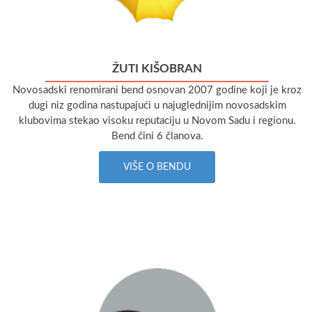
ŽUTI KIŠOBRAN
Novosadski renomirani bend osnovan 2007 godine koji je kroz
dugi niz godina nastupajući u najuglednijim novosadskim
klubovima stekao visoku reputaciju u Novom Sadu i regionu.
Bend čini 6 članova.
VIŠE O BENDU