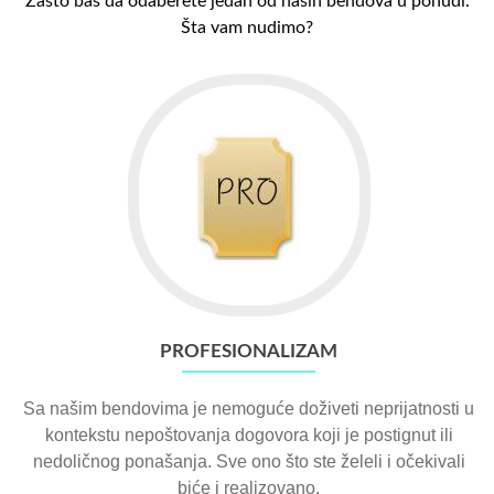
Zašto baš da odaberete jedan od naših bendova u ponudi.
Šta vam nudimo?
PROFESIONALIZAM
Sa našim bendovima je nemoguće doživeti neprijatnosti u
kontekstu nepoštovanja dogovora koji je postignut ili
nedoličnog ponašanja. Sve ono što ste želeli i očekivali
biće i realizovano.