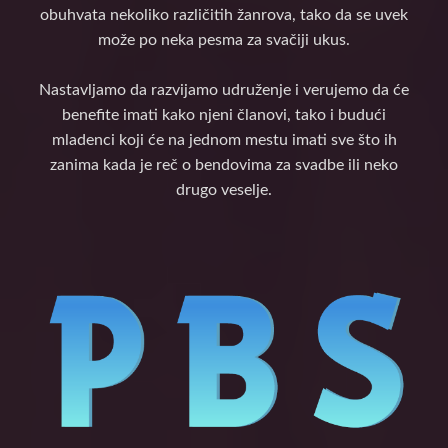
obuhvata nekoliko različitih žanrova, tako da se uvek
može po neka pesma za svačiji ukus.
Nastavljamo da razvijamo udruženje i verujemo da će
benefite imati kako njeni članovi, tako i budući
mladenci koji će na jednom mestu imati sve što ih
zanima kada je reč o bendovima za svadbe ili neko
drugo veselje.