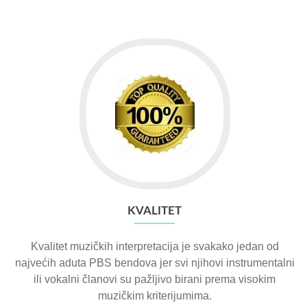
KVALITET
Kvalitet muzičkih interpretacija je svakako jedan od
najvećih aduta PBS bendova jer svi njihovi instrumentalni
ili vokalni članovi su pažljivo birani prema visokim
muzičkim kriterijumima.