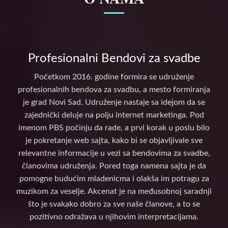
Profesionalni Bendovi za svadbe
Početkom 2016. godine formira se udruženje
profesionalnih bendova za svadbu, a mesto formiranja
je grad Novi Sad. Udruženje nastaje sa idejom da se
zajednički deluje na polju internet marketinga. Pod
imenom PBS počinju da rade, a prvi korak u poslu bilo
je pokretanje web sajta, kako bi se objavljivale sve
relevantne informacije u vezi sa bendovima za svadbe,
članovima udruženja. Pored toga namena sajta je da
pomogne budućim mladenicma i olakša im potragu za
muzikom za veselje. Akcenat je na međusobnoj saradnji
što je svakako dobro za sve naše članove, a to se
pozitivno odražava u njihovim interpretacijama.