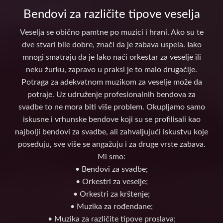
Bendovi za različite tipove veselja
Veselja se obično pamtne po muzici i hrani. Ako su te
dve stvari bile dobre, znači da je zabava uspela. Iako
mnogi smatraju da je lako naći orkestar za veselje ili
neku žurku, zapravo u praksi je to malo drugačije.
Potraga za adekvatnom muzikom za veselje može da
potraje. Uz udruženje profesionalnih bendova za
svadbe to ne mora biti više problem. Okupljamo samo
iskusne i vrhunske bendove koji su se profilisali kao
najbolji bendovi za svadbe, ali zahvaljujući iskustvu koje
poseduju, sve više se angažuju i za druge vrste zabava.
Mi smo:
• Bendovi za svadbe;
• Orkestri za veselje;
• Orkestri za krštenje;
• Muzika za rođendane;
• Muzika za različite tipove proslava;