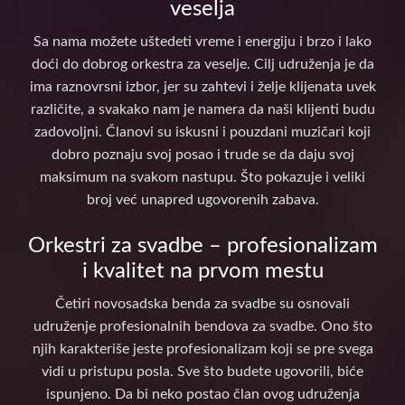
veselja
Sa nama možete uštedeti vreme i energiju i brzo i lako
doći do dobrog orkestra za veselje. Cilj udruženja je da
ima raznovrsni izbor, jer su zahtevi i želje klijenata uvek
različite, a svakako nam je namera da naši klijenti budu
zadovoljni. Članovi su iskusni i pouzdani muzičari koji
dobro poznaju svoj posao i trude se da daju svoj
maksimum na svakom nastupu. Što pokazuje i veliki
broj već unapred ugovorenih zabava.
Orkestri za svadbe – profesionalizam
i kvalitet na prvom mestu
Četiri novosadska benda za svadbe su osnovali
udruženje profesionalnih bendova za svadbe. Ono što
njih karakteriše jeste profesionalizam koji se pre svega
vidi u pristupu posla. Sve što budete ugovorili, biće
ispunjeno. Da bi neko postao član ovog udruženja