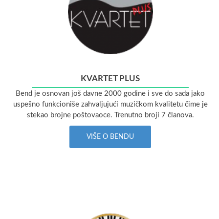
KVARTET PLUS
Bend je osnovan još davne 2000 godine i sve do sada jako
uspešno funkcioniše zahvaljujući muzičkom kvalitetu čime je
stekao brojne poštovaoce. Trenutno broji 7 članova.
VIŠE O BENDU