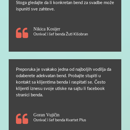
Stoga gledajte da li konkretan bend za svadbe može
ispuniti sve zahteve.
Nikica Kosijer
Osnivač i šef benda Žuti Kišobran
Preporuka je svakako jedna od najboljih vodilja da
odaberete adekvatan bend. Probajte stupiti u
kontakt sa klijentima benda i raspitati se. Često
klijenti iznesu svoje utiske na sajtu li facebook
stranici benda.
Goran Vujičin
Osnivač i šef benda Kvartet Plus