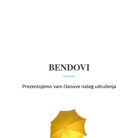
BENDOVI
Prezentujemo vam članove našeg udruženja