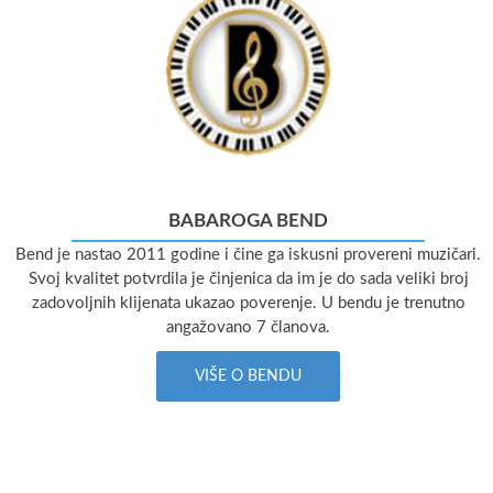
BABAROGA BEND
Bend je nastao 2011 godine i čine ga iskusni provereni muzičari.
Svoj kvalitet potvrdila je činjenica da im je do sada veliki broj
zadovoljnih klijenata ukazao poverenje. U bendu je trenutno
angažovano 7 članova.
VIŠE O BENDU