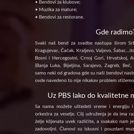
• Bendovi za klubove;
• Muzika za mature;
• Bendovi za restorane.
Gde radimo
Svaki naš bend za svadbe nastupa širom Srb
Kragujevac, Čačak, Kraljevo, Valjevo, Šabac...itd
Bosni i Hercegovini, Crnoj Gori, Hrvatskoj, A
(Banja Luka, Bijeljina, Sarajevo, Zagreb, Beč, 
samo neki od gradova gde su naši bendovi nastu
ovde navedeno to nije nikakav problem stižemo 
Uz PBS lako do kvalitetne m
Sa nama možete uštedeti vreme i energiju i
orkestra za veselje. Cilj udruženja je da ima raz
želje klijenata uvek različite, a svakako nam j
zadovoljni. Članovi su iskusni i pouzdani muz