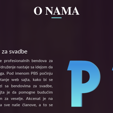
O NAMA
 za svadbe
e profesionalnih bendova za
Udruženje nastaje sa idejom da
tinga. Pod imenom PBS počinju
etanje web sajta, kako bi se
vezi sa bendovima za svadbe,
ajta je da pomogne budućim
 za veselje. Akcenat je na
a sve naše članove, a to se
.