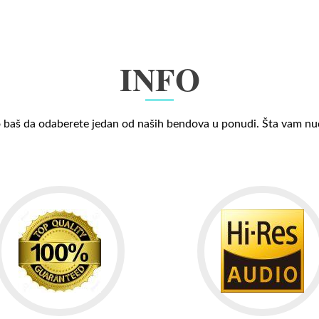
INFO
 baš da odaberete jedan od naših bendova u ponudi. Šta vam n