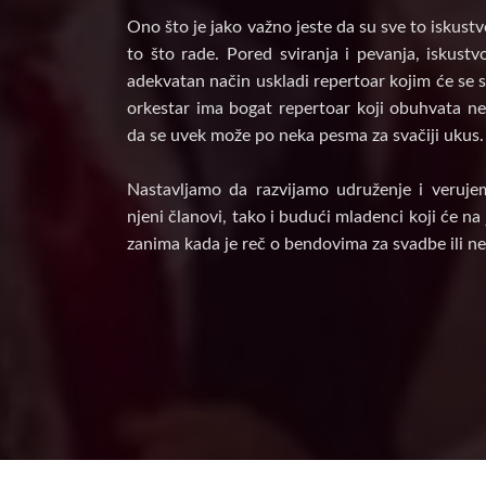
Ono što je jako važno jeste da su sve to iskust
to što rade. Pored sviranja i pevanja, iskust
adekvatan način uskladi repertoar kojim će se s
orkestar ima bogat repertoar koji obuhvata nek
da se uvek može po neka pesma za svačiji ukus.
Nastavljamo da razvijamo udruženje i veruje
njeni članovi, tako i budući mladenci koji će n
zanima kada je reč o bendovima za svadbe ili ne