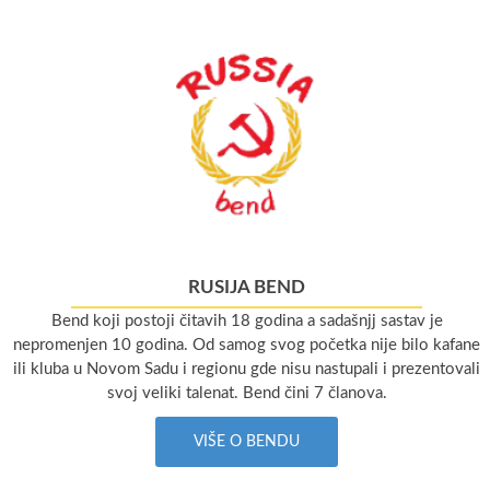
RUSIJA BEND
Bend koji postoji čitavih 18 godina a sadašnjj sastav je
nepromenjen 10 godina. Od samog svog početka nije bilo kafane
ili kluba u Novom Sadu i regionu gde nisu nastupali i prezentovali
svoj veliki talenat. Bend čini 7 članova.
VIŠE O BENDU