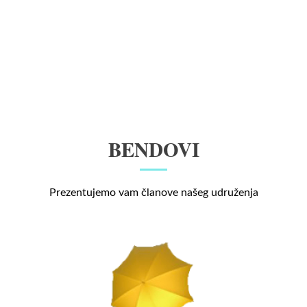
BENDOVI
Prezentujemo vam članove našeg udruženja