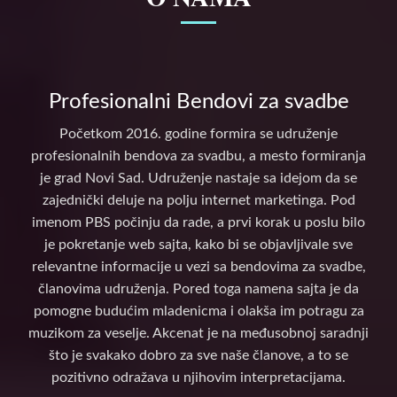
Profesionalni Bendovi za svadbe
Početkom 2016. godine formira se udruženje
profesionalnih bendova za svadbu, a mesto formiranja
je grad Novi Sad. Udruženje nastaje sa idejom da se
zajednički deluje na polju internet marketinga. Pod
imenom PBS počinju da rade, a prvi korak u poslu bilo
je pokretanje web sajta, kako bi se objavljivale sve
relevantne informacije u vezi sa bendovima za svadbe,
članovima udruženja. Pored toga namena sajta je da
pomogne budućim mladenicma i olakša im potragu za
muzikom za veselje. Akcenat je na međusobnoj saradnji
što je svakako dobro za sve naše članove, a to se
pozitivno odražava u njihovim interpretacijama.