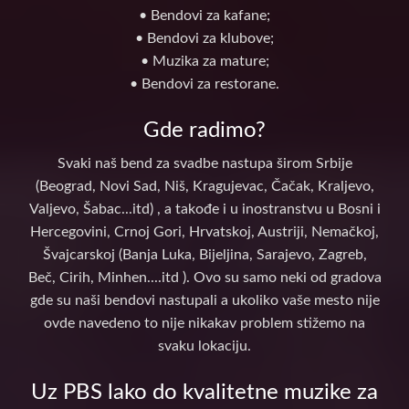
• Bendovi za kafane;
• Bendovi za klubove;
• Muzika za mature;
• Bendovi za restorane.
Gde radimo?
Svaki naš bend za svadbe nastupa širom Srbije
(Beograd, Novi Sad, Niš, Kragujevac, Čačak, Kraljevo,
Valjevo, Šabac...itd) , a takođe i u inostranstvu u Bosni i
Hercegovini, Crnoj Gori, Hrvatskoj, Austriji, Nemačkoj,
Švajcarskoj (Banja Luka, Bijeljina, Sarajevo, Zagreb,
Beč, Cirih, Minhen....itd ). Ovo su samo neki od gradova
gde su naši bendovi nastupali a ukoliko vaše mesto nije
ovde navedeno to nije nikakav problem stižemo na
svaku lokaciju.
Uz PBS lako do kvalitetne muzike za