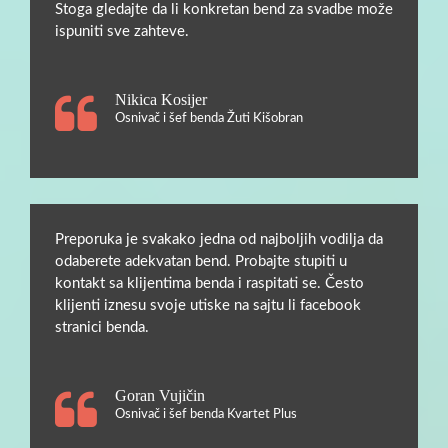
Stoga gledajte da li konkretan bend za svadbe može
ispuniti sve zahteve.
Nikica Kosijer
Osnivač i šef benda Žuti Kišobran
Preporuka je svakako jedna od najboljih vodilja da
odaberete adekvatan bend. Probajte stupiti u
kontakt sa klijentima benda i raspitati se. Često
klijenti iznesu svoje utiske na sajtu li facebook
stranici benda.
Goran Vujičin
Osnivač i šef benda Kvartet Plus