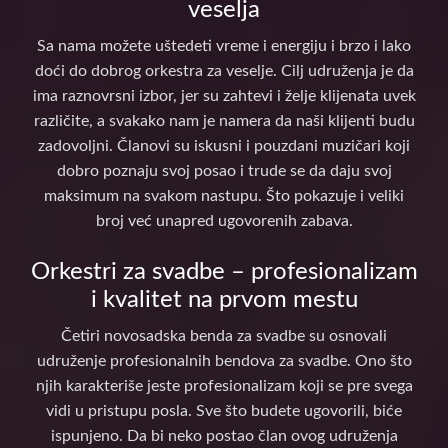
veselja
Sa nama možete uštedeti vreme i energiju i brzo i lako
doći do dobrog orkestra za veselje. Cilj udruženja je da
ima raznovrsni izbor, jer su zahtevi i želje klijenata uvek
različite, a svakako nam je namera da naši klijenti budu
zadovoljni. Članovi su iskusni i pouzdani muzičari koji
dobro poznaju svoj posao i trude se da daju svoj
maksimum na svakom nastupu. Što pokazuje i veliki
broj već unapred ugovorenih zabava.
Orkestri za svadbe – profesionalizam
i kvalitet na prvom mestu
Četiri novosadska benda za svadbe su osnovali
udruženje profesionalnih bendova za svadbe. Ono što
njih karakteriše jeste profesionalizam koji se pre svega
vidi u pristupu posla. Sve što budete ugovorili, biće
ispunjeno. Da bi neko postao član ovog udruženja