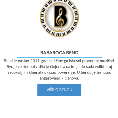
BABAROGA BEND
Bend je nastao 2011 godine i čine ga iskusni provereni muzičari.
Svoj kvalitet potvrdila je činjenica da im je do sada veliki broj
zadovoljnih klijenata ukazao poverenje. U bendu je trenutno
angažovano 7 članova.
VIŠE O BENDU