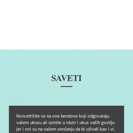
SAVETI
Koncetrišite se na one bendove koji odgovaraju
vašem ukusu ali uzmite u obzir i ukus vaših gostiju
jer i oni su na vašem venčanju da bi uživali kao i vi.