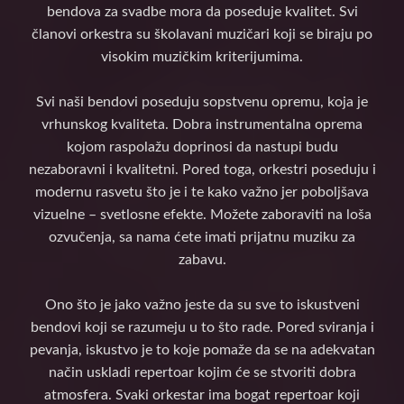
bendova za svadbe mora da poseduje kvalitet. Svi
članovi orkestra su školavani muzičari koji se biraju po
visokim muzičkim kriterijumima.
Svi naši bendovi poseduju sopstvenu opremu, koja je
vrhunskog kvaliteta. Dobra instrumentalna oprema
kojom raspolažu doprinosi da nastupi budu
nezaboravni i kvalitetni. Pored toga, orkestri poseduju i
modernu rasvetu što je i te kako važno jer poboljšava
vizuelne – svetlosne efekte. Možete zaboraviti na loša
ozvučenja, sa nama ćete imati prijatnu muziku za
zabavu.
Ono što je jako važno jeste da su sve to iskustveni
bendovi koji se razumeju u to što rade. Pored sviranja i
pevanja, iskustvo je to koje pomaže da se na adekvatan
način uskladi repertoar kojim će se stvoriti dobra
atmosfera. Svaki orkestar ima bogat repertoar koji