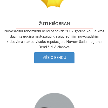
ŽUTI KIŠOBRAN
Novosadski renomirani bend osnovan 2007 godine koji je kroz
dugi niz godina nastupajući u najuglednijim novosadskim
klubovima stekao visoku reputaciju u Novom Sadu i regionu.
Bend čini 6 članova.
VIŠE O BENDU