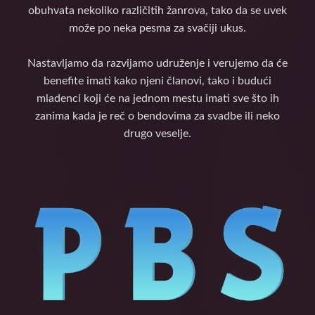
obuhvata nekoliko različitih žanrova, tako da se uvek
može po neka pesma za svačiji ukus.
Nastavljamo da razvijamo udruženje i verujemo da će
benefite imati kako njeni članovi, tako i budući
mladenci koji će na jednom mestu imati sve što ih
zanima kada je reč o bendovima za svadbe ili neko
drugo veselje.