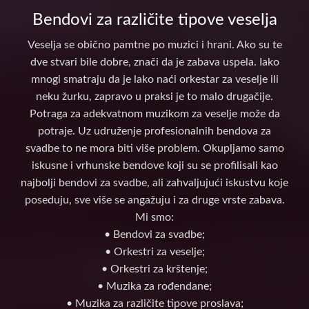
Bendovi za različite tipove veselja
Veselja se obično pamtne po muzici i hrani. Ako su te
dve stvari bile dobre, znači da je zabava uspela. Iako
mnogi smatraju da je lako naći orkestar za veselje ili
neku žurku, zapravo u praksi je to malo drugačije.
Potraga za adekvatnom muzikom za veselje može da
potraje. Uz udruženje profesionalnih bendova za
svadbe to ne mora biti više problem. Okupljamo samo
iskusne i vrhunske bendove koji su se profilisali kao
najbolji bendovi za svadbe, ali zahvaljujući iskustvu koje
poseduju, sve više se angažuju i za druge vrste zabava.
Mi smo:
• Bendovi za svadbe;
• Orkestri za veselje;
• Orkestri za krštenje;
• Muzika za rođendane;
• Muzika za različite tipove proslava;