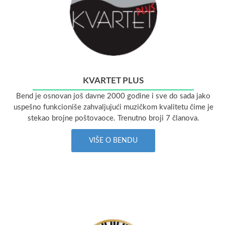
KVARTET PLUS
Bend je osnovan još davne 2000 godine i sve do sada jako
uspešno funkcioniše zahvaljujući muzičkom kvalitetu čime je
stekao brojne poštovaoce. Trenutno broji 7 članova.
VIŠE O BENDU