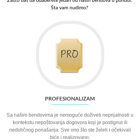
Zašto baš da odaberete jedan od naših bendova u ponudi.
Šta vam nudimo?
PROFESIONALIZAM
Sa našim bendovima je nemoguće doživeti neprijatnosti u
kontekstu nepoštovanja dogovora koji je postignut ili
nedoličnog ponašanja. Sve ono što ste želeli i očekivali
biće i realizovano.