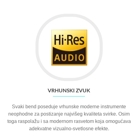
VRHUNSKI ZVUK
Svaki bend poseduje vrhunske moderne instrumente
neophodne za postizanje najvišeg kvaliteta svirke. Osim
toga raspolažu i sa modernom rasvetom koja omogućava
adekvatne vizualno-svetlosne efekte.