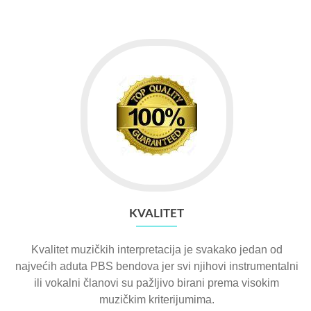
KVALITET
Kvalitet muzičkih interpretacija je svakako jedan od
najvećih aduta PBS bendova jer svi njihovi instrumentalni
ili vokalni članovi su pažljivo birani prema visokim
muzičkim kriterijumima.