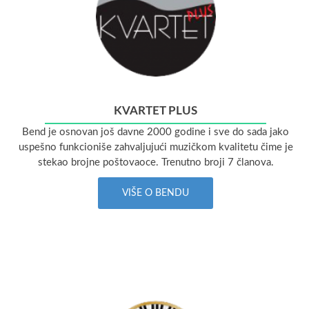
KVARTET PLUS
Bend je osnovan još davne 2000 godine i sve do sada jako
uspešno funkcioniše zahvaljujući muzičkom kvalitetu čime je
stekao brojne poštovaoce. Trenutno broji 7 članova.
VIŠE O BENDU