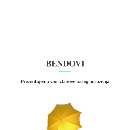
BENDOVI
Prezentujemo vam članove našeg udruženja