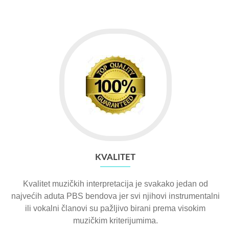
KVALITET
Kvalitet muzičkih interpretacija je svakako jedan od
najvećih aduta PBS bendova jer svi njihovi instrumentalni
ili vokalni članovi su pažljivo birani prema visokim
muzičkim kriterijumima.