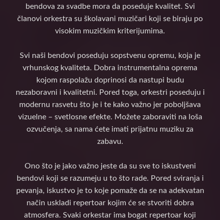
bendova za svadbe mora da poseduje kvalitet. Svi
članovi orkestra su školavani muzičari koji se biraju po
visokim muzičkim kriterijumima.
Svi naši bendovi poseduju sopstvenu opremu, koja je
vrhunskog kvaliteta. Dobra instrumentalna oprema
kojom raspolažu doprinosi da nastupi budu
nezaboravni i kvalitetni. Pored toga, orkestri poseduju i
modernu rasvetu što je i te kako važno jer poboljšava
vizuelne – svetlosne efekte. Možete zaboraviti na loša
ozvučenja, sa nama ćete imati prijatnu muziku za
zabavu.
Ono što je jako važno jeste da su sve to iskustveni
bendovi koji se razumeju u to što rade. Pored sviranja i
pevanja, iskustvo je to koje pomaže da se na adekvatan
način uskladi repertoar kojim će se stvoriti dobra
atmosfera. Svaki orkestar ima bogat repertoar koji