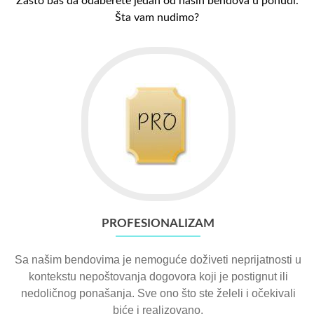
Zašto baš da odaberete jedan od naših bendova u ponudi.
Šta vam nudimo?
PROFESIONALIZAM
Sa našim bendovima je nemoguće doživeti neprijatnosti u
kontekstu nepoštovanja dogovora koji je postignut ili
nedoličnog ponašanja. Sve ono što ste želeli i očekivali
biće i realizovano.