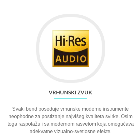
VRHUNSKI ZVUK
Svaki bend poseduje vrhunske moderne instrumente
neophodne za postizanje najvišeg kvaliteta svirke. Osim
toga raspolažu i sa modernom rasvetom koja omogućava
adekvatne vizualno-svetlosne efekte.