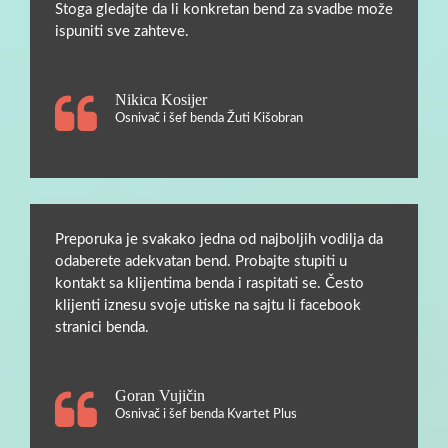
Stoga gledajte da li konkretan bend za svadbe može
ispuniti sve zahteve.
Nikica Kosijer
Osnivač i šef benda Žuti Kišobran
Preporuka je svakako jedna od najboljih vodilja da
odaberete adekvatan bend. Probajte stupiti u
kontakt sa klijentima benda i raspitati se. Često
klijenti iznesu svoje utiske na sajtu li facebook
stranici benda.
Goran Vujičin
Osnivač i šef benda Kvartet Plus