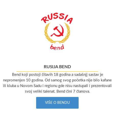
RUSIJA BEND
Bend koji postoji čitavih 18 godina a sadašnjj sastav je
nepromenjen 10 godina. Od samog svog početka nije bilo kafane
ili kluba u Novom Sadu i regionu gde nisu nastupali i prezentovali
svoj veliki talenat. Bend čini 7 članova.
VIŠE O BENDU