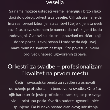
veselja
Sa nama možete uštedeti vreme i energiju i brzo i lako
doći do dobrog orkestra za veselje. Cilj udruženja je da
ima raznovrsni izbor, jer su zahtevi i želje klijenata uvek
različite, a svakako nam je namera da naši klijenti budu
zadovoljni. Članovi su iskusni i pouzdani muzičari koji
dobro poznaju svoj posao i trude se da daju svoj
maksimum na svakom nastupu. Što pokazuje i veliki
broj već unapred ugovorenih zabava.
Orkestri za svadbe – profesionalizam
i kvalitet na prvom mestu
Četiri novosadska benda za svadbe su osnovali
udruženje profesionalnih bendova za svadbe. Ono što
njih karakteriše jeste profesionalizam koji se pre svega
vidi u pristupu posla. Sve što budete ugovorili, biće
ispunjeno. Da bi neko postao član ovog udruženja