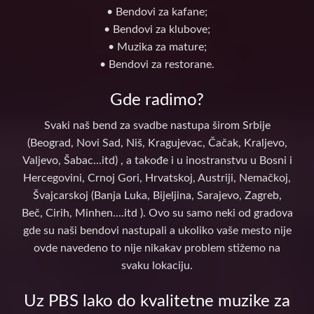
• Bendovi za kafane;
• Bendovi za klubove;
• Muzika za mature;
• Bendovi za restorane.
Gde radimo?
Svaki naš bend za svadbe nastupa širom Srbije
(Beograd, Novi Sad, Niš, Kragujevac, Čačak, Kraljevo,
Valjevo, Šabac...itd) , a takođe i u inostranstvu u Bosni i
Hercegovini, Crnoj Gori, Hrvatskoj, Austriji, Nemačkoj,
Švajcarskoj (Banja Luka, Bijeljina, Sarajevo, Zagreb,
Beč, Cirih, Minhen....itd ). Ovo su samo neki od gradova
gde su naši bendovi nastupali a ukoliko vaše mesto nije
ovde navedeno to nije nikakav problem stižemo na
svaku lokaciju.
Uz PBS lako do kvalitetne muzike za