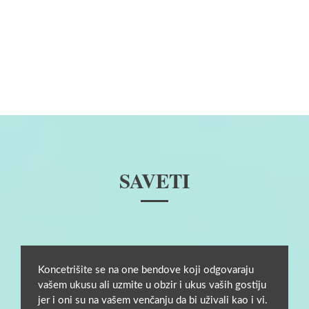
SAVETI
Koncetrišite se na one bendove koji odgovaraju
vašem ukusu ali uzmite u obzir i ukus vaših gostiju
jer i oni su na vašem venčanju da bi uživali kao i vi.