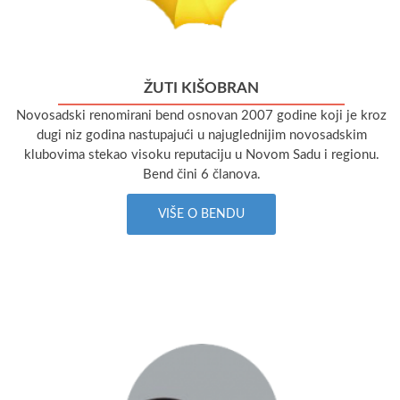
ŽUTI KIŠOBRAN
Novosadski renomirani bend osnovan 2007 godine koji je kroz
dugi niz godina nastupajući u najuglednijim novosadskim
klubovima stekao visoku reputaciju u Novom Sadu i regionu.
Bend čini 6 članova.
VIŠE O BENDU