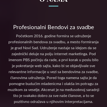
Profesionalni Bendovi za svadbe
Početkom 2016. godine formira se udruženje
profesionalnih bendova za svadbu, a mesto formiranja
je grad Novi Sad. Udruženje nastaje sa idejom da se
zajednički deluje na polju internet marketinga. Pod
imenom PBS počinju da rade, a prvi korak u poslu bilo
je pokretanje web sajta, kako bi se objavljivale sve
relevantne informacije u vezi sa bendovima za svadbe,
članovima udruženja. Pored toga namena sajta je da
pomogne budućim mladenicma i olakša im potragu za
muzikom za veselje. Akcenat je na međusobnoj saradnji
što je svakako dobro za sve naše članove, a to se
pozitivno odražava u njihovim interpretacijama.