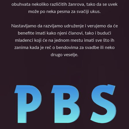
obuhvata nekoliko različitih žanrova, tako da se uvek
može po neka pesma za svačiji ukus.
Nastavljamo da razvijamo udruženje i verujemo da će
benefite imati kako njeni članovi, tako i budući
mladenci koji će na jednom mestu imati sve što ih
zanima kada je reč o bendovima za svadbe ili neko
drugo veselje.