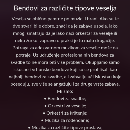
Bendovi za različite tipove veselja
Veselja se obično pamtne po muzici i hrani. Ako su te
dve stvari bile dobre, znači da je zabava uspela. Iako
mnogi smatraju da je lako naći orkestar za veselje ili
neku žurku, zapravo u praksi je to malo drugačije.
Potraga za adekvatnom muzikom za veselje može da
potraje. Uz udruženje profesionalnih bendova za
svadbe to ne mora biti više problem. Okupljamo samo
iskusne i vrhunske bendove koji su se profilisali kao
najbolji bendovi za svadbe, ali zahvaljujući iskustvu koje
poseduju, sve više se angažuju i za druge vrste zabava.
Mi smo:
• Bendovi za svadbe;
• Orkestri za veselje;
• Orkestri za krštenje;
• Muzika za rođendane;
• Muzika za različite tipove proslava;