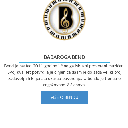
BABAROGA BEND
Bend je nastao 2011 godine i čine ga iskusni provereni muzičari.
Svoj kvalitet potvrdila je činjenica da im je do sada veliki broj
zadovoljnih klijenata ukazao poverenje. U bendu je trenutno
angažovano 7 članova.
VIŠE O BENDU