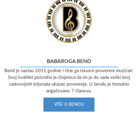
BABAROGA BEND
Bend je nastao 2011 godine i čine ga iskusni provereni muzičari.
Svoj kvalitet potvrdila je činjenica da im je do sada veliki broj
zadovoljnih klijenata ukazao poverenje. U bendu je trenutno
angažovano 7 članova.
VIŠE O BENDU