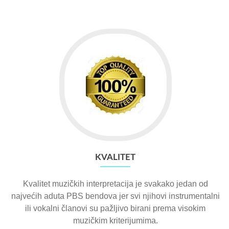
KVALITET
Kvalitet muzičkih interpretacija je svakako jedan od
najvećih aduta PBS bendova jer svi njihovi instrumentalni
ili vokalni članovi su pažljivo birani prema visokim
muzičkim kriterijumima.