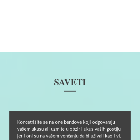
SAVETI
Koncetrišite se na one bendove koji odgovaraju
vašem ukusu ali uzmite u obzir i ukus vaših gostiju
jer i oni su na vašem venčanju da bi uživali kao i vi.