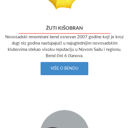
ŽUTI KIŠOBRAN
Novosadski renomirani bend osnovan 2007 godine koji je kroz
dugi niz godina nastupajući u najuglednijim novosadskim
klubovima stekao visoku reputaciju u Novom Sadu i regionu.
Bend čini 6 članova.
VIŠE O BENDU