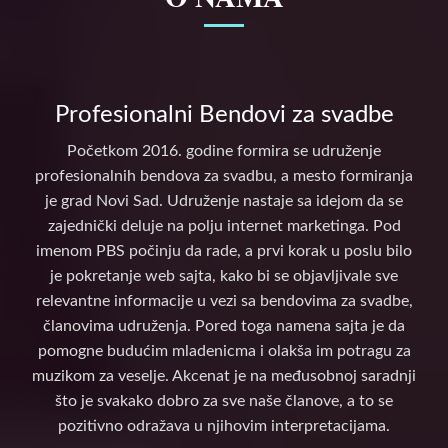
Profesionalni Bendovi za svadbe
Početkom 2016. godine formira se udruženje
profesionalnih bendova za svadbu, a mesto formiranja
je grad Novi Sad. Udruženje nastaje sa idejom da se
zajednički deluje na polju internet marketinga. Pod
imenom PBS počinju da rade, a prvi korak u poslu bilo
je pokretanje web sajta, kako bi se objavljivale sve
relevantne informacije u vezi sa bendovima za svadbe,
članovima udruženja. Pored toga namena sajta je da
pomogne budućim mladenicma i olakša im potragu za
muzikom za veselje. Akcenat je na međusobnoj saradnji
što je svakako dobro za sve naše članove, a to se
pozitivno odražava u njihovim interpretacijama.