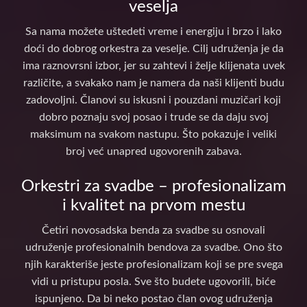
veselja
Sa nama možete uštedeti vreme i energiju i brzo i lako
doći do dobrog orkestra za veselje. Cilj udruženja je da
ima raznovrsni izbor, jer su zahtevi i želje klijenata uvek
različite, a svakako nam je namera da naši klijenti budu
zadovoljni. Članovi su iskusni i pouzdani muzičari koji
dobro poznaju svoj posao i trude se da daju svoj
maksimum na svakom nastupu. Što pokazuje i veliki
broj već unapred ugovorenih zabava.
Orkestri za svadbe – profesionalizam
i kvalitet na prvom mestu
Četiri novosadska benda za svadbe su osnovali
udruženje profesionalnih bendova za svadbe. Ono što
njih karakteriše jeste profesionalizam koji se pre svega
vidi u pristupu posla. Sve što budete ugovorili, biće
ispunjeno. Da bi neko postao član ovog udruženja