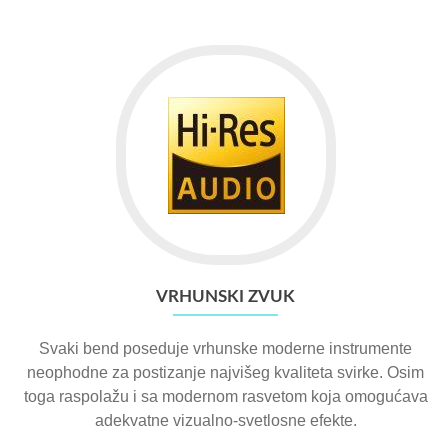
VRHUNSKI ZVUK
Svaki bend poseduje vrhunske moderne instrumente
neophodne za postizanje najvišeg kvaliteta svirke. Osim
toga raspolažu i sa modernom rasvetom koja omogućava
adekvatne vizualno-svetlosne efekte.