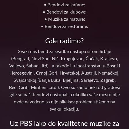
• Bendovi za kafane;
• Bendovi za klubove;
• Muzika za mature;
• Bendovi za restorane.
Gde radimo?
Svaki naš bend za svadbe nastupa širom Srbije
(Beograd, Novi Sad, Niš, Kragujevac, Čačak, Kraljevo,
Valjevo, Šabac...itd) , a takođe i u inostranstvu u Bosni i
Hercegovini, Crnoj Gori, Hrvatskoj, Austriji, Nemačkoj,
Švajcarskoj (Banja Luka, Bijeljina, Sarajevo, Zagreb,
Beč, Cirih, Minhen....itd ). Ovo su samo neki od gradova
gde su naši bendovi nastupali a ukoliko vaše mesto nije
ovde navedeno to nije nikakav problem stižemo na
svaku lokaciju.
Uz PBS lako do kvalitetne muzike za