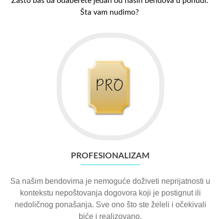
Zašto baš da odaberete jedan od naših bendova u ponudi.
Šta vam nudimo?
PROFESIONALIZAM
Sa našim bendovima je nemoguće doživeti neprijatnosti u
kontekstu nepoštovanja dogovora koji je postignut ili
nedoličnog ponašanja. Sve ono što ste želeli i očekivali
biće i realizovano.