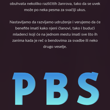
obuhvata nekoliko različitih žanrova, tako da se uvek
može po neka pesma za svačiji ukus.
Nastavljamo da razvijamo udruženje i verujemo da će
benefite imati kako njeni članovi, tako i budući
mladenci koji će na jednom mestu imati sve što ih
zanima kada je reč o bendovima za svadbe ili neko
drugo veselje.