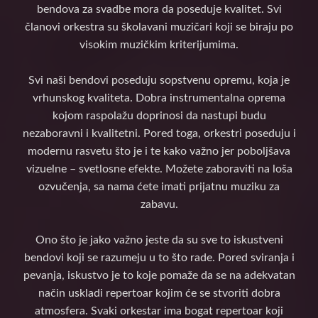
bendova za svadbe mora da poseduje kvalitet. Svi
članovi orkestra su školavani muzičari koji se biraju po
visokim muzičkim kriterijumima.
Svi naši bendovi poseduju sopstvenu opremu, koja je
vrhunskog kvaliteta. Dobra instrumentalna oprema
kojom raspolažu doprinosi da nastupi budu
nezaboravni i kvalitetni. Pored toga, orkestri poseduju i
modernu rasvetu što je i te kako važno jer poboljšava
vizuelne – svetlosne efekte. Možete zaboraviti na loša
ozvučenja, sa nama ćete imati prijatnu muziku za
zabavu.
Ono što je jako važno jeste da su sve to iskustveni
bendovi koji se razumeju u to što rade. Pored sviranja i
pevanja, iskustvo je to koje pomaže da se na adekvatan
način uskladi repertoar kojim će se stvoriti dobra
atmosfera. Svaki orkestar ima bogat repertoar koji