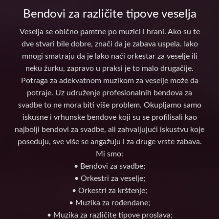
Bendovi za različite tipove veselja
Veselja se obično pamtne po muzici i hrani. Ako su te
dve stvari bile dobre, znači da je zabava uspela. Iako
mnogi smatraju da je lako naći orkestar za veselje ili
neku žurku, zapravo u praksi je to malo drugačije.
Potraga za adekvatnom muzikom za veselje može da
potraje. Uz udruženje profesionalnih bendova za
svadbe to ne mora biti više problem. Okupljamo samo
iskusne i vrhunske bendove koji su se profilisali kao
najbolji bendovi za svadbe, ali zahvaljujući iskustvu koje
poseduju, sve više se angažuju i za druge vrste zabava.
Mi smo:
• Bendovi za svadbe;
• Orkestri za veselje;
• Orkestri za krštenje;
• Muzika za rođendane;
• Muzika za različite tipove proslava;