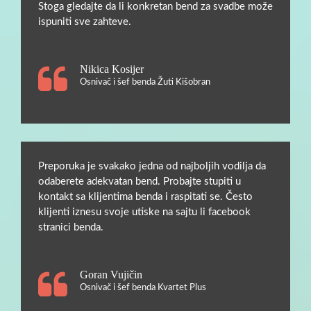
Stoga gledajte da li konkretan bend za svadbe može
ispuniti sve zahteve.
Nikica Kosijer
Osnivač i šef benda Žuti Kišobran
Preporuka je svakako jedna od najboljih vodilja da
odaberete adekvatan bend. Probajte stupiti u
kontakt sa klijentima benda i raspitati se. Često
klijenti iznesu svoje utiske na sajtu li facebook
stranici benda.
Goran Vujičin
Osnivač i šef benda Kvartet Plus