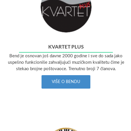
KVARTET PLUS
Bend je osnovan još davne 2000 godine i sve do sada jako
uspešno funkcioniše zahvaljujući muzičkom kvalitetu čime je
stekao brojne poštovaoce. Trenutno broji 7 članova.
VIŠE O BENDU