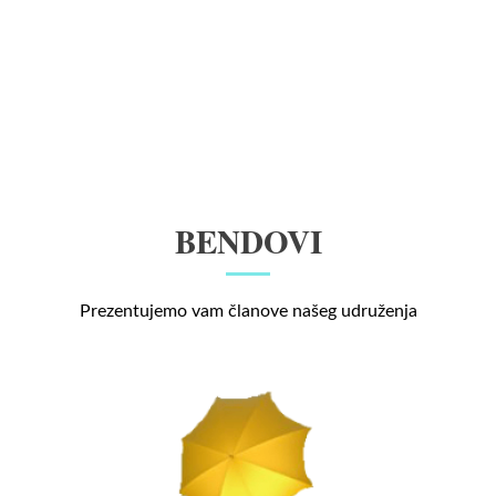
BENDOVI
Prezentujemo vam članove našeg udruženja