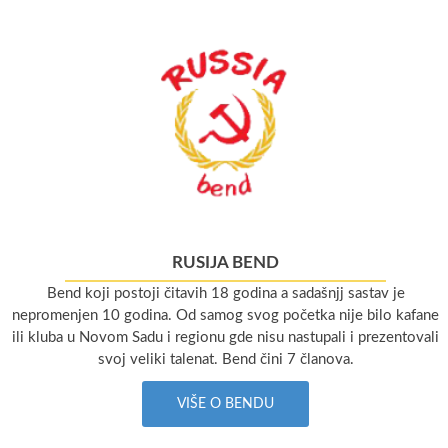
RUSIJA BEND
Bend koji postoji čitavih 18 godina a sadašnjj sastav je
nepromenjen 10 godina. Od samog svog početka nije bilo kafane
ili kluba u Novom Sadu i regionu gde nisu nastupali i prezentovali
svoj veliki talenat. Bend čini 7 članova.
VIŠE O BENDU