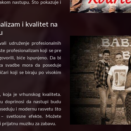
akom nastupu. Što pokazuje i
alizam i kvalitet na
u
ali udruženje profesionalnih
te profesionalizam koji se pre
ovorili, biće ispunjeno. Da bi
za svadbe mora da poseduje
ičari koji se biraju po visokim
koja je vrhunskog kvaliteta.
u doprinosi da nastupi budu
poseduju i modernu rasvetu što
 – svetlosne efekte. Možete
i prijatnu muziku za zabavu.