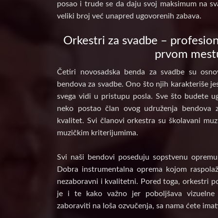
posao i trude se da daju svoj maksimum na sv
veliki broj već unapred ugovorenih zabava.
Orkestri za svadbe – profesion
prvom mest
Četiri novosadska benda za svadbe su osnov
bendova za svadbe. Ono što njih karakteriše jes
svega vidi u pristupu posla. Sve što budete ug
neko postao član ovog udruženja bendova 
kvalitet. Svi članovi orkestra su školavani muz
muzičkim kriterijumima.
Svi naši bendovi poseduju sopstvenu opremu, 
Dobra instrumentalna oprema kojom raspolaž
nezaboravni i kvalitetni. Pored toga, orkestri 
je i te kako važno jer poboljšava vizuelne
zaboraviti na loša ozvučenja, sa nama ćete imat