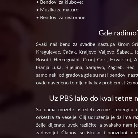
• Bendovi za klubove;
• Muzika za mature;
• Bendovi za restorane.
Gde radimo
Svaki naš bend za svadbe nastupa širom Srb
Kragujevac, Čačak, Kraljevo, Valjevo, Šabac...itd
Bosni i Hercegovini, Crnoj Gori, Hrvatskoj, A
(Banja Luka, Bijeljina, Sarajevo, Zagreb, Beč, 
samo neki od gradova gde su naši bendovi nastu
ovde navedeno to nije nikakav problem stižemo 
Uz PBS lako do kvalitetne m
Sa nama možete uštedeti vreme i energiju i
orkestra za veselje. Cilj udruženja je da ima raz
želje klijenata uvek različite, a svakako nam j
zadovoljni. Članovi su iskusni i pouzdani muz