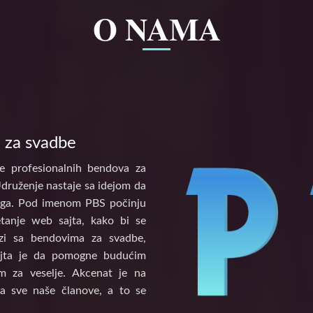
O NAMA
 za svadbe
e profesionalnih bendova za
Udruženje nastaje sa idejom da
tinga. Pod imenom PBS počinju
etanje web sajta, kako bi se
vezi sa bendovima za svadbe,
ajta je da pomogne budućim
 za veselje. Akcenat je na
a sve naše članove, a to se
.