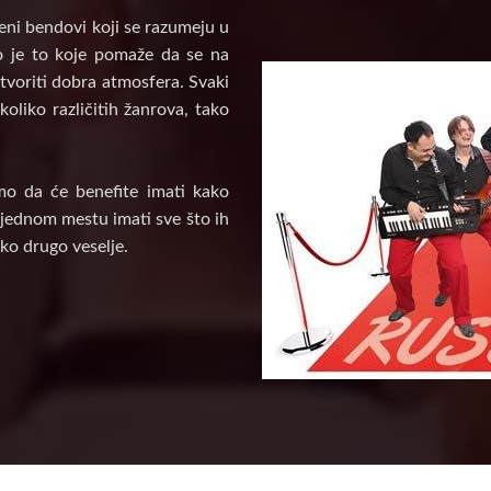
veni bendovi koji se razumeju u
vo je to koje pomaže da se na
tvoriti dobra atmosfera. Svaki
oliko različitih žanrova, tako
mo da će benefite imati kako
a jednom mestu imati sve što ih
ko drugo veselje.