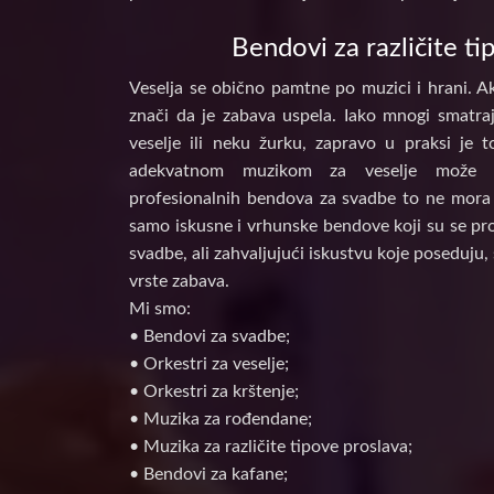
Bendovi za različite ti
Veselja se obično pamtne po muzici i hrani. Ak
znači da je zabava uspela. Iako mnogi smatraj
veselje ili neku žurku, zapravo u praksi je 
adekvatnom muzikom za veselje može d
profesionalnih bendova za svadbe to ne mora 
samo iskusne i vrhunske bendove koji su se prof
svadbe, ali zahvaljujući iskustvu koje poseduju, 
vrste zabava.
Mi smo:
• Bendovi za svadbe;
• Orkestri za veselje;
• Orkestri za krštenje;
• Muzika za rođendane;
• Muzika za različite tipove proslava;
• Bendovi za kafane;