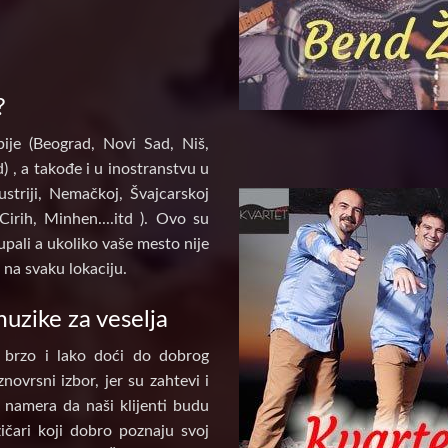
?
ije (Beograd, Novi Sad, Niš,
) , a takođe i u inostranstvu u
ustriji, Nemačkoj, Švajcarskoj
Cirih, Minhen....itd ). Ovo su
pali a ukoliko vaše mesto nije
na svaku lokaciju.
uzike za veselja
 brzo i lako doći do dobrog
novrsni izbor, jer su zahtevi i
e namera da naši klijenti budu
ičari koji dobro poznaju svoj