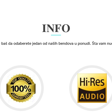
INFO
 baš da odaberete jedan od naših bendova u ponudi. Šta vam n