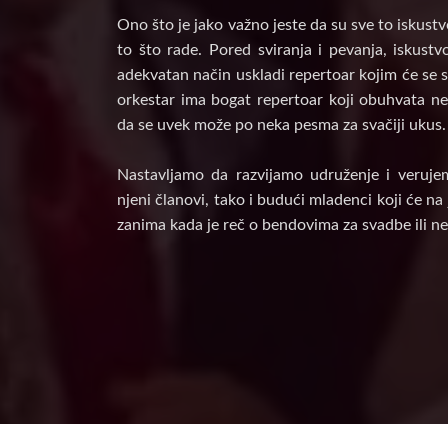
Ono što je jako važno jeste da su sve to iskust
to što rade. Pored sviranja i pevanja, iskust
adekvatan način uskladi repertoar kojim će se s
orkestar ima bogat repertoar koji obuhvata nek
da se uvek može po neka pesma za svačiji ukus.
Nastavljamo da razvijamo udruženje i veruje
njeni članovi, tako i budući mladenci koji će n
zanima kada je reč o bendovima za svadbe ili ne