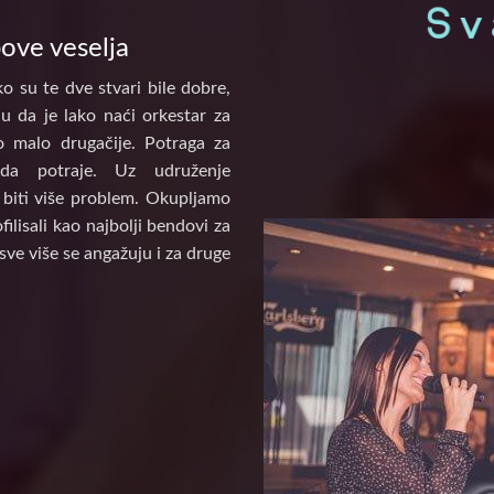
pove veselja
o su te dve stvari bile dobre,
u da je lako naći orkestar za
to malo drugačije. Potraga za
a potraje. Uz udruženje
biti više problem. Okupljamo
ilisali kao najbolji bendovi za
sve više se angažuju i za druge