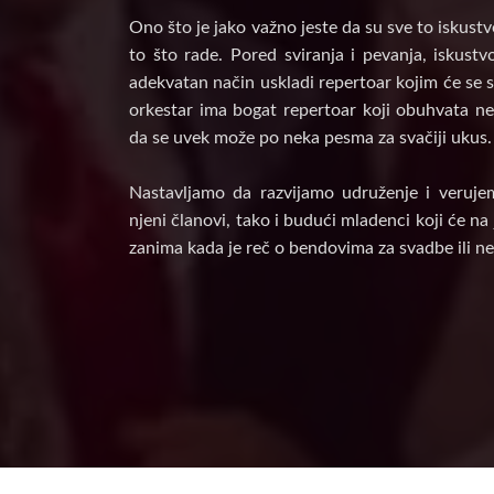
Ono što je jako važno jeste da su sve to iskust
to što rade. Pored sviranja i pevanja, iskust
adekvatan način uskladi repertoar kojim će se s
orkestar ima bogat repertoar koji obuhvata nek
da se uvek može po neka pesma za svačiji ukus.
Nastavljamo da razvijamo udruženje i veruje
njeni članovi, tako i budući mladenci koji će n
zanima kada je reč o bendovima za svadbe ili ne