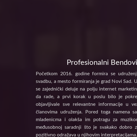
Profesionalni Bendovi
Početkom 2016. godine formira se udruženj
svadbu, a mesto formiranja je grad Novi Sad. 
se zajednički deluje na polju internet marke
da rade, a prvi korak u poslu bilo je pokr
objavljivale sve relevantne informacije u 
članovima udruženja. Pored toga namena s
mladenicma i olakša im potragu za muzikom
međusobnoj saradnji što je svakako dobro z
pozitivno odražava u njihovim interpretacijama