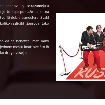
veni bendovi koji se razumeju u
vo je to koje pomaže da se na
tvoriti dobra atmosfera. Svaki
oliko različitih žanrova, tako
mo da će benefite imati kako
a jednom mestu imati sve što ih
ko drugo veselje.