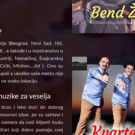
?
ije (Beograd, Novi Sad, Niš,
) , a takođe i u inostranstvu u
ustriji, Nemačkoj, Švajcarskoj
Cirih, Minhen....itd ). Ovo su
pali a ukoliko vaše mesto nije
na svaku lokaciju.
uzike za veselja
 brzo i lako doći do dobrog
novrsni izbor, jer su zahtevi i
e namera da naši klijenti budu
ičari koji dobro poznaju svoj