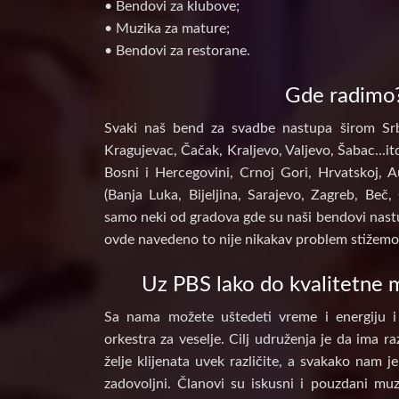
• Bendovi za klubove;
• Muzika za mature;
• Bendovi za restorane.
Gde radimo
Svaki naš bend za svadbe nastupa širom Srb
Kragujevac, Čačak, Kraljevo, Valjevo, Šabac...itd
Bosni i Hercegovini, Crnoj Gori, Hrvatskoj, A
(Banja Luka, Bijeljina, Sarajevo, Zagreb, Beč, 
samo neki od gradova gde su naši bendovi nastu
ovde navedeno to nije nikakav problem stižemo 
Uz PBS lako do kvalitetne m
Sa nama možete uštedeti vreme i energiju i
orkestra za veselje. Cilj udruženja je da ima raz
želje klijenata uvek različite, a svakako nam j
zadovoljni. Članovi su iskusni i pouzdani muz