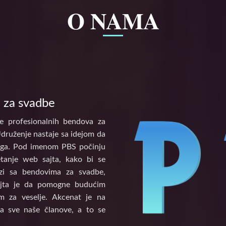
O NAMA
 za svadbe
e profesionalnih bendova za
Udruženje nastaje sa idejom da
tinga. Pod imenom PBS počinju
etanje web sajta, kako bi se
vezi sa bendovima za svadbe,
ajta je da pomogne budućim
 za veselje. Akcenat je na
a sve naše članove, a to se
.