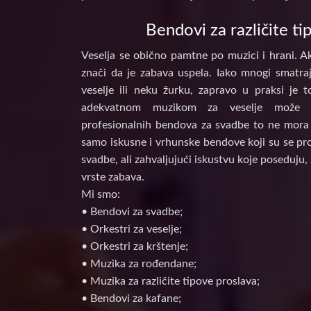
Bendovi za različite ti
Veselja se obično pamtne po muzici i hrani. Ak
znači da je zabava uspela. Iako mnogi smatraj
veselje ili neku žurku, zapravo u praksi je 
adekvatnom muzikom za veselje može d
profesionalnih bendova za svadbe to ne mora 
samo iskusne i vrhunske bendove koji su se prof
svadbe, ali zahvaljujući iskustvu koje poseduju, 
vrste zabava.
Mi smo:
• Bendovi za svadbe;
• Orkestri za veselje;
• Orkestri za krštenje;
• Muzika za rođendane;
• Muzika za različite tipove proslava;
• Bendovi za kafane;