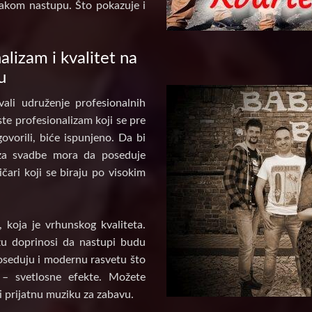
akom nastupu. Što pokazuje i
alizam i kvalitet na
u
ali udruženje profesionalnih
te profesionalizam koji se pre
ovorili, biće ispunjeno. Da bi
za svadbe mora da poseduje
ičari koji se biraju po visokim
koja je vrhunskog kvaliteta.
u doprinosi da nastupi budu
poseduju i modernu rasvetu što
 – svetlosne efekte. Možete
i prijatnu muziku za zabavu.