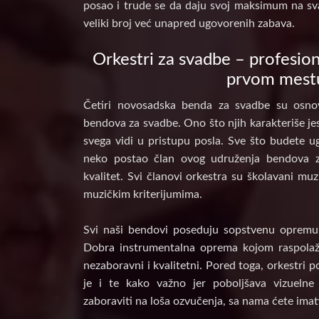
posao i trude se da daju svoj maksimum na sv
veliki broj već unapred ugovorenih zabava.
Orkestri za svadbe – profesion
prvom mest
Četiri novosadska benda za svadbe su osnov
bendova za svadbe. Ono što njih karakteriše jes
svega vidi u pristupu posla. Sve što budete ug
neko postao član ovog udruženja bendova 
kvalitet. Svi članovi orkestra su školavani muz
muzičkim kriterijumima.
Svi naši bendovi poseduju sopstvenu opremu, 
Dobra instrumentalna oprema kojom raspolaž
nezaboravni i kvalitetni. Pored toga, orkestri 
je i te kako važno jer poboljšava vizuelne
zaboraviti na loša ozvučenja, sa nama ćete imat