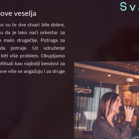
pove veselja
o su te dve stvari bile dobre,
u da je lako naći orkestar za
to malo drugačije. Potraga za
a potraje. Uz udruženje
biti više problem. Okupljamo
ilisali kao najbolji bendovi za
sve više se angažuju i za druge