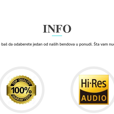
INFO
 baš da odaberete jedan od naših bendova u ponudi. Šta vam n