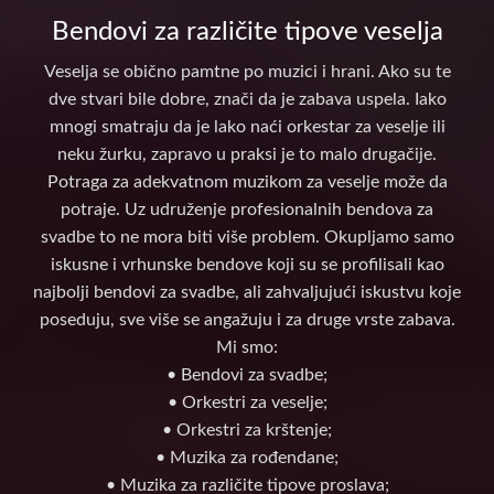
Bendovi za različite tipove veselja
Veselja se obično pamtne po muzici i hrani. Ako su te
dve stvari bile dobre, znači da je zabava uspela. Iako
mnogi smatraju da je lako naći orkestar za veselje ili
neku žurku, zapravo u praksi je to malo drugačije.
Potraga za adekvatnom muzikom za veselje može da
potraje. Uz udruženje profesionalnih bendova za
svadbe to ne mora biti više problem. Okupljamo samo
iskusne i vrhunske bendove koji su se profilisali kao
najbolji bendovi za svadbe, ali zahvaljujući iskustvu koje
poseduju, sve više se angažuju i za druge vrste zabava.
Mi smo:
• Bendovi za svadbe;
• Orkestri za veselje;
• Orkestri za krštenje;
• Muzika za rođendane;
• Muzika za različite tipove proslava;