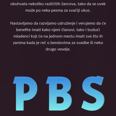
obuhvata nekoliko različitih žanrova, tako da se uvek
može po neka pesma za svačiji ukus.
Nastavljamo da razvijamo udruženje i verujemo da će
benefite imati kako njeni članovi, tako i budući
mladenci koji će na jednom mestu imati sve što ih
zanima kada je reč o bendovima za svadbe ili neko
drugo veselje.