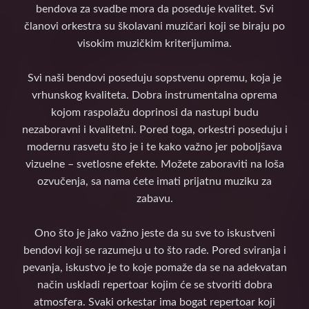
bendova za svadbe mora da poseduje kvalitet. Svi
članovi orkestra su školavani muzičari koji se biraju po
visokim muzičkim kriterijumima.
Svi naši bendovi poseduju sopstvenu opremu, koja je
vrhunskog kvaliteta. Dobra instrumentalna oprema
kojom raspolažu doprinosi da nastupi budu
nezaboravni i kvalitetni. Pored toga, orkestri poseduju i
modernu rasvetu što je i te kako važno jer poboljšava
vizuelne – svetlosne efekte. Možete zaboraviti na loša
ozvučenja, sa nama ćete imati prijatnu muziku za
zabavu.
Ono što je jako važno jeste da su sve to iskustveni
bendovi koji se razumeju u to što rade. Pored sviranja i
pevanja, iskustvo je to koje pomaže da se na adekvatan
način uskladi repertoar kojim će se stvoriti dobra
atmosfera. Svaki orkestar ima bogat repertoar koji