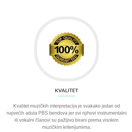
KVALITET
Kvalitet muzičkih interpretacija je svakako jedan od
najvećih aduta PBS bendova jer svi njihovi instrumentalni
ili vokalni članovi su pažljivo birani prema visokim
muzičkim kriterijumima.