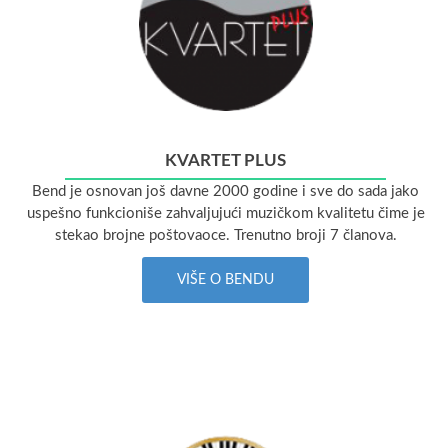
KVARTET PLUS
Bend je osnovan još davne 2000 godine i sve do sada jako
uspešno funkcioniše zahvaljujući muzičkom kvalitetu čime je
stekao brojne poštovaoce. Trenutno broji 7 članova.
VIŠE O BENDU