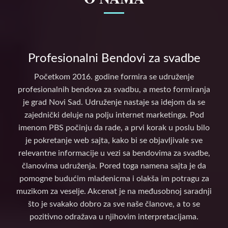
Profesionalni Bendovi za svadbe
Početkom 2016. godine formira se udruženje
profesionalnih bendova za svadbu, a mesto formiranja
je grad Novi Sad. Udruženje nastaje sa idejom da se
zajednički deluje na polju internet marketinga. Pod
imenom PBS počinju da rade, a prvi korak u poslu bilo
je pokretanje web sajta, kako bi se objavljivale sve
relevantne informacije u vezi sa bendovima za svadbe,
članovima udruženja. Pored toga namena sajta je da
pomogne budućim mladenicma i olakša im potragu za
muzikom za veselje. Akcenat je na međusobnoj saradnji
što je svakako dobro za sve naše članove, a to se
pozitivno odražava u njihovim interpretacijama.