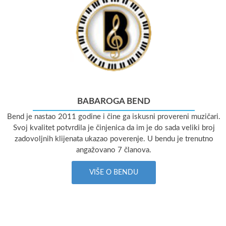
BABAROGA BEND
Bend je nastao 2011 godine i čine ga iskusni provereni muzičari.
Svoj kvalitet potvrdila je činjenica da im je do sada veliki broj
zadovoljnih klijenata ukazao poverenje. U bendu je trenutno
angažovano 7 članova.
VIŠE O BENDU