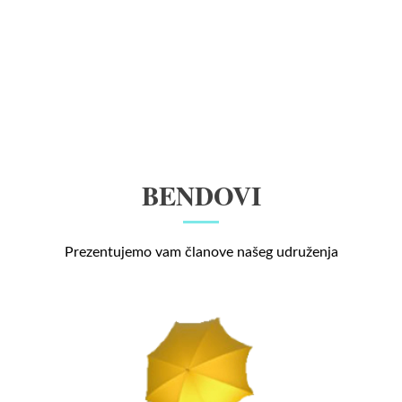
BENDOVI
Prezentujemo vam članove našeg udruženja