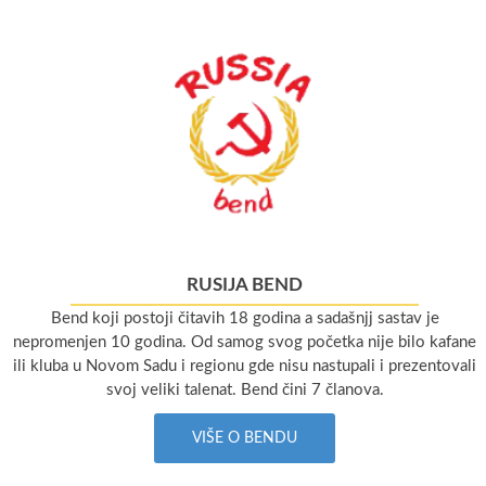
RUSIJA BEND
Bend koji postoji čitavih 18 godina a sadašnjj sastav je
nepromenjen 10 godina. Od samog svog početka nije bilo kafane
ili kluba u Novom Sadu i regionu gde nisu nastupali i prezentovali
svoj veliki talenat. Bend čini 7 članova.
VIŠE O BENDU