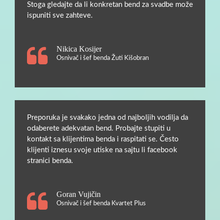
Stoga gledajte da li konkretan bend za svadbe može
ispuniti sve zahteve.
Nikica Kosijer
Osnivač i šef benda Žuti Kišobran
Preporuka je svakako jedna od najboljih vodilja da
odaberete adekvatan bend. Probajte stupiti u
kontakt sa klijentima benda i raspitati se. Često
klijenti iznesu svoje utiske na sajtu li facebook
stranici benda.
Goran Vujičin
Osnivač i šef benda Kvartet Plus