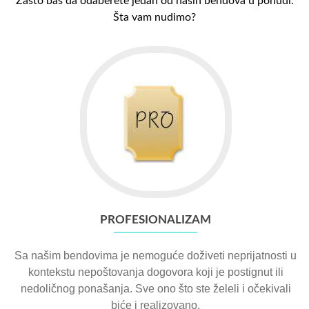
Zašto baš da odaberete jedan od naših bendova u ponudi.
Šta vam nudimo?
PROFESIONALIZAM
Sa našim bendovima je nemoguće doživeti neprijatnosti u
kontekstu nepoštovanja dogovora koji je postignut ili
nedoličnog ponašanja. Sve ono što ste želeli i očekivali
biće i realizovano.