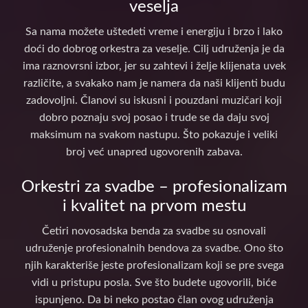
veselja
Sa nama možete uštedeti vreme i energiju i brzo i lako
doći do dobrog orkestra za veselje. Cilj udruženja je da
ima raznovrsni izbor, jer su zahtevi i želje klijenata uvek
različite, a svakako nam je namera da naši klijenti budu
zadovoljni. Članovi su iskusni i pouzdani muzičari koji
dobro poznaju svoj posao i trude se da daju svoj
maksimum na svakom nastupu. Što pokazuje i veliki
broj već unapred ugovorenih zabava.
Orkestri za svadbe – profesionalizam
i kvalitet na prvom mestu
Četiri novosadska benda za svadbe su osnovali
udruženje profesionalnih bendova za svadbe. Ono što
njih karakteriše jeste profesionalizam koji se pre svega
vidi u pristupu posla. Sve što budete ugovorili, biće
ispunjeno. Da bi neko postao član ovog udruženja