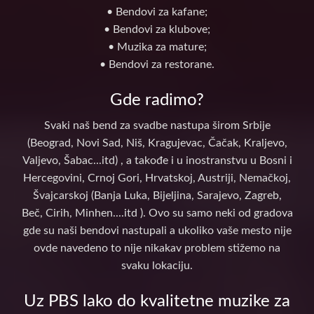
• Bendovi za kafane;
• Bendovi za klubove;
• Muzika za mature;
• Bendovi za restorane.
Gde radimo?
Svaki naš bend za svadbe nastupa širom Srbije
(Beograd, Novi Sad, Niš, Kragujevac, Čačak, Kraljevo,
Valjevo, Šabac...itd) , a takođe i u inostranstvu u Bosni i
Hercegovini, Crnoj Gori, Hrvatskoj, Austriji, Nemačkoj,
Švajcarskoj (Banja Luka, Bijeljina, Sarajevo, Zagreb,
Beč, Cirih, Minhen....itd ). Ovo su samo neki od gradova
gde su naši bendovi nastupali a ukoliko vaše mesto nije
ovde navedeno to nije nikakav problem stižemo na
svaku lokaciju.
Uz PBS lako do kvalitetne muzike za