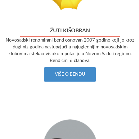
ŽUTI KIŠOBRAN
Novosadski renomirani bend osnovan 2007 godine koji je kroz
dugi niz godina nastupajući u najuglednijim novosadskim
klubovima stekao visoku reputaciju u Novom Sadu i regionu.
Bend čini 6 članova.
VIŠE O BENDU