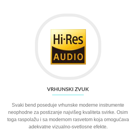
VRHUNSKI ZVUK
Svaki bend poseduje vrhunske moderne instrumente
neophodne za postizanje najvišeg kvaliteta svirke. Osim
toga raspolažu i sa modernom rasvetom koja omogućava
adekvatne vizualno-svetlosne efekte.