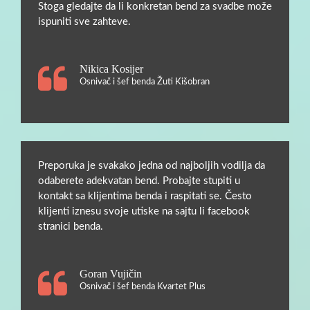
Stoga gledajte da li konkretan bend za svadbe može
ispuniti sve zahteve.
Nikica Kosijer
Osnivač i šef benda Žuti Kišobran
Preporuka je svakako jedna od najboljih vodilja da
odaberete adekvatan bend. Probajte stupiti u
kontakt sa klijentima benda i raspitati se. Često
klijenti iznesu svoje utiske na sajtu li facebook
stranici benda.
Goran Vujičin
Osnivač i šef benda Kvartet Plus