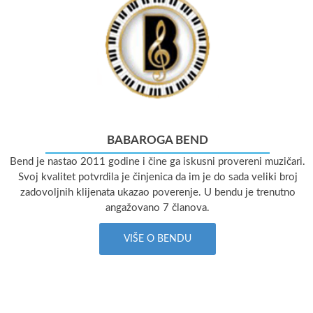
BABAROGA BEND
Bend je nastao 2011 godine i čine ga iskusni provereni muzičari.
Svoj kvalitet potvrdila je činjenica da im je do sada veliki broj
zadovoljnih klijenata ukazao poverenje. U bendu je trenutno
angažovano 7 članova.
VIŠE O BENDU