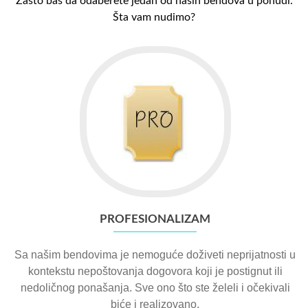
Zašto baš da odaberete jedan od naših bendova u ponudi.
Šta vam nudimo?
PROFESIONALIZAM
Sa našim bendovima je nemoguće doživeti neprijatnosti u
kontekstu nepoštovanja dogovora koji je postignut ili
nedoličnog ponašanja. Sve ono što ste želeli i očekivali
biće i realizovano.