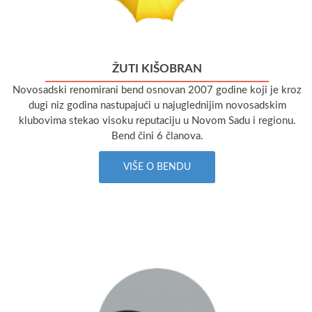
ŽUTI KIŠOBRAN
Novosadski renomirani bend osnovan 2007 godine koji je kroz
dugi niz godina nastupajući u najuglednijim novosadskim
klubovima stekao visoku reputaciju u Novom Sadu i regionu.
Bend čini 6 članova.
VIŠE O BENDU