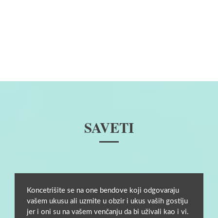
SAVETI
Koncetrišite se na one bendove koji odgovaraju
vašem ukusu ali uzmite u obzir i ukus vaših gostiju
jer i oni su na vašem venčanju da bi uživali kao i vi.