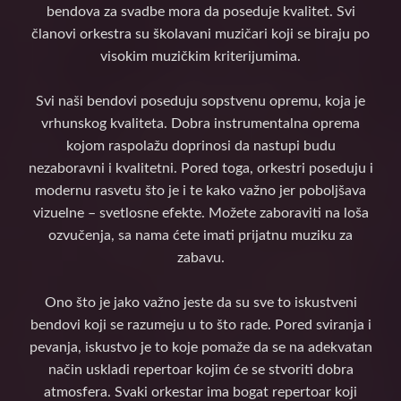
bendova za svadbe mora da poseduje kvalitet. Svi
članovi orkestra su školavani muzičari koji se biraju po
visokim muzičkim kriterijumima.
Svi naši bendovi poseduju sopstvenu opremu, koja je
vrhunskog kvaliteta. Dobra instrumentalna oprema
kojom raspolažu doprinosi da nastupi budu
nezaboravni i kvalitetni. Pored toga, orkestri poseduju i
modernu rasvetu što je i te kako važno jer poboljšava
vizuelne – svetlosne efekte. Možete zaboraviti na loša
ozvučenja, sa nama ćete imati prijatnu muziku za
zabavu.
Ono što je jako važno jeste da su sve to iskustveni
bendovi koji se razumeju u to što rade. Pored sviranja i
pevanja, iskustvo je to koje pomaže da se na adekvatan
način uskladi repertoar kojim će se stvoriti dobra
atmosfera. Svaki orkestar ima bogat repertoar koji