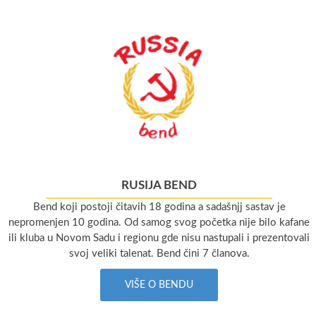
RUSIJA BEND
Bend koji postoji čitavih 18 godina a sadašnjj sastav je
nepromenjen 10 godina. Od samog svog početka nije bilo kafane
ili kluba u Novom Sadu i regionu gde nisu nastupali i prezentovali
svoj veliki talenat. Bend čini 7 članova.
VIŠE O BENDU