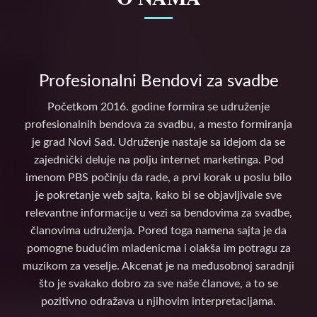
Profesionalni Bendovi za svadbe
Početkom 2016. godine formira se udruženje
profesionalnih bendova za svadbu, a mesto formiranja
je grad Novi Sad. Udruženje nastaje sa idejom da se
zajednički deluje na polju internet marketinga. Pod
imenom PBS počinju da rade, a prvi korak u poslu bilo
je pokretanje web sajta, kako bi se objavljivale sve
relevantne informacije u vezi sa bendovima za svadbe,
članovima udruženja. Pored toga namena sajta je da
pomogne budućim mladenicma i olakša im potragu za
muzikom za veselje. Akcenat je na međusobnoj saradnji
što je svakako dobro za sve naše članove, a to se
pozitivno odražava u njihovim interpretacijama.