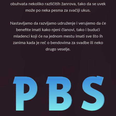
obuhvata nekoliko različitih žanrova, tako da se uvek
može po neka pesma za svačiji ukus.
Nastavljamo da razvijamo udruženje i verujemo da će
benefite imati kako njeni članovi, tako i budući
mladenci koji će na jednom mestu imati sve što ih
zanima kada je reč o bendovima za svadbe ili neko
drugo veselje.