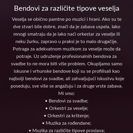
Bendovi za različite tipove veselja
Veselja se obično pamtne po muzici i hrani. Ako su te
dve stvari bile dobre, znači da je zabava uspela. Iako
mnogi smatraju da je lako naći orkestar za veselje ili
neku žurku, zapravo u praksi je to malo drugačije.
Potraga za adekvatnom muzikom za veselje može da
potraje. Uz udruženje profesionalnih bendova za
svadbe to ne mora biti više problem. Okupljamo samo
iskusne i vrhunske bendove koji su se profilisali kao
najbolji bendovi za svadbe, ali zahvaljujući iskustvu koje
poseduju, sve više se angažuju i za druge vrste zabava.
Mi smo:
• Bendovi za svadbe;
• Orkestri za veselje;
• Orkestri za krštenje;
• Muzika za rođendane;
• Muzika za različite tipove proslava;