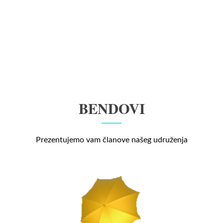
BENDOVI
Prezentujemo vam članove našeg udruženja