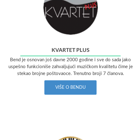
KVARTET PLUS
Bend je osnovan još davne 2000 godine i sve do sada jako
uspešno funkcioniše zahvaljujući muzičkom kvalitetu čime je
stekao brojne poštovaoce. Trenutno broji 7 članova.
VIŠE O BENDU