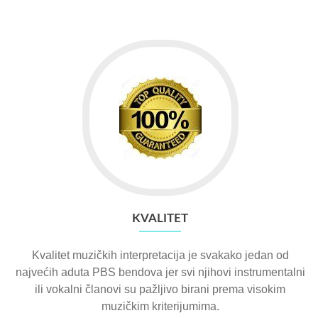
KVALITET
Kvalitet muzičkih interpretacija je svakako jedan od
najvećih aduta PBS bendova jer svi njihovi instrumentalni
ili vokalni članovi su pažljivo birani prema visokim
muzičkim kriterijumima.