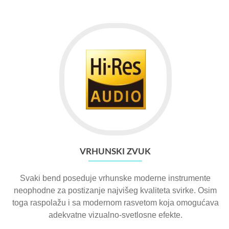
VRHUNSKI ZVUK
Svaki bend poseduje vrhunske moderne instrumente
neophodne za postizanje najvišeg kvaliteta svirke. Osim
toga raspolažu i sa modernom rasvetom koja omogućava
adekvatne vizualno-svetlosne efekte.