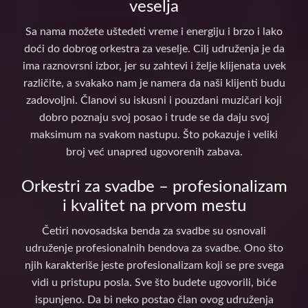
veselja
Sa nama možete uštedeti vreme i energiju i brzo i lako
doći do dobrog orkestra za veselje. Cilj udruženja je da
ima raznovrsni izbor, jer su zahtevi i želje klijenata uvek
različite, a svakako nam je namera da naši klijenti budu
zadovoljni. Članovi su iskusni i pouzdani muzičari koji
dobro poznaju svoj posao i trude se da daju svoj
maksimum na svakom nastupu. Što pokazuje i veliki
broj već unapred ugovorenih zabava.
Orkestri za svadbe – profesionalizam
i kvalitet na prvom mestu
Četiri novosadska benda za svadbe su osnovali
udruženje profesionalnih bendova za svadbe. Ono što
njih karakteriše jeste profesionalizam koji se pre svega
vidi u pristupu posla. Sve što budete ugovorili, biće
ispunjeno. Da bi neko postao član ovog udruženja