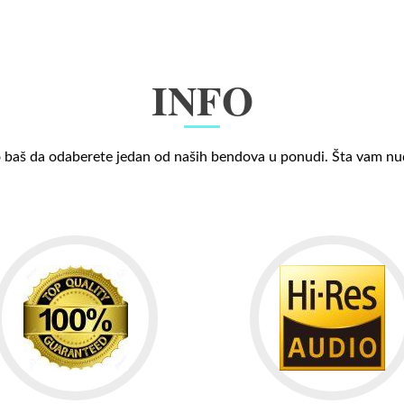
INFO
 baš da odaberete jedan od naših bendova u ponudi. Šta vam n