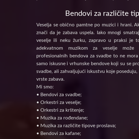
Bendovi za različite ti
Veselja se obično pamtne po muzici i hrani. Ak
znači da je zabava uspela. Iako mnogi smatraj
veselje ili neku žurku, zapravo u praksi je 
adekvatnom muzikom za veselje može d
profesionalnih bendova za svadbe to ne mora 
samo iskusne i vrhunske bendove koji su se prof
svadbe, ali zahvaljujući iskustvu koje poseduju, 
vrste zabava.
Mi smo:
• Bendovi za svadbe;
• Orkestri za veselje;
• Orkestri za krštenje;
• Muzika za rođendane;
• Muzika za različite tipove proslava;
• Bendovi za kafane;