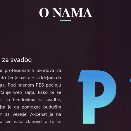
O NAMA
 za svadbe
e profesionalnih bendova za
Udruženje nastaje sa idejom da
tinga. Pod imenom PBS počinju
etanje web sajta, kako bi se
vezi sa bendovima za svadbe,
ajta je da pomogne budućim
 za veselje. Akcenat je na
a sve naše članove, a to se
.