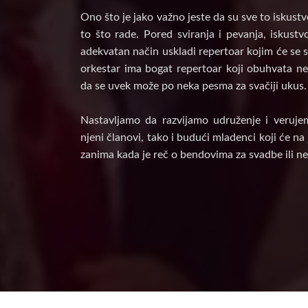
Ono što je jako važno jeste da su sve to iskust
to što rade. Pored sviranja i pevanja, iskust
adekvatan način uskladi repertoar kojim će se s
orkestar ima bogat repertoar koji obuhvata nek
da se uvek može po neka pesma za svačiji ukus.
Nastavljamo da razvijamo udruženje i veruje
njeni članovi, tako i budući mladenci koji će n
zanima kada je reč o bendovima za svadbe ili ne