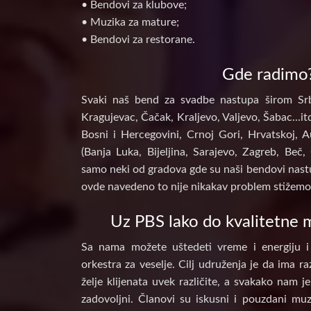
• Bendovi za klubove;
• Muzika za mature;
• Bendovi za restorane.
Gde radimo
Svaki naš bend za svadbe nastupa širom Srb
Kragujevac, Čačak, Kraljevo, Valjevo, Šabac...itd
Bosni i Hercegovini, Crnoj Gori, Hrvatskoj, A
(Banja Luka, Bijeljina, Sarajevo, Zagreb, Beč, 
samo neki od gradova gde su naši bendovi nastu
ovde navedeno to nije nikakav problem stižemo 
Uz PBS lako do kvalitetne m
Sa nama možete uštedeti vreme i energiju i
orkestra za veselje. Cilj udruženja je da ima raz
želje klijenata uvek različite, a svakako nam j
zadovoljni. Članovi su iskusni i pouzdani muz