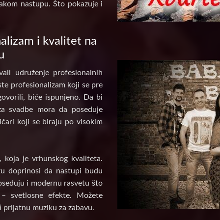
akom nastupu. Što pokazuje i
alizam i kvalitet na
u
ali udruženje profesionalnih
te profesionalizam koji se pre
ovorili, biće ispunjeno. Da bi
za svadbe mora da poseduje
ičari koji se biraju po visokim
koja je vrhunskog kvaliteta.
u doprinosi da nastupi budu
poseduju i modernu rasvetu što
 – svetlosne efekte. Možete
i prijatnu muziku za zabavu.