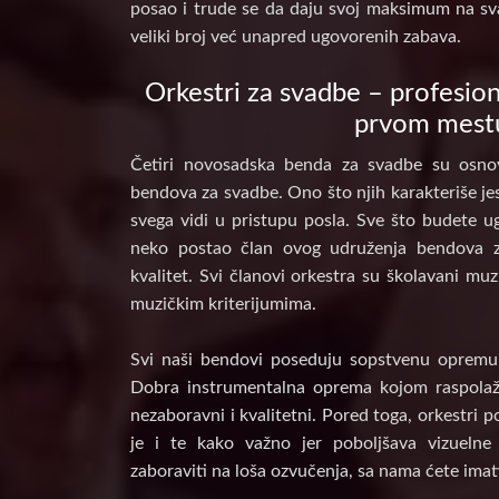
posao i trude se da daju svoj maksimum na sv
veliki broj već unapred ugovorenih zabava.
Orkestri za svadbe – profesion
prvom mest
Četiri novosadska benda za svadbe su osnov
bendova za svadbe. Ono što njih karakteriše jes
svega vidi u pristupu posla. Sve što budete ug
neko postao član ovog udruženja bendova 
kvalitet. Svi članovi orkestra su školavani muz
muzičkim kriterijumima.
Svi naši bendovi poseduju sopstvenu opremu, 
Dobra instrumentalna oprema kojom raspolaž
nezaboravni i kvalitetni. Pored toga, orkestri 
je i te kako važno jer poboljšava vizuelne
zaboraviti na loša ozvučenja, sa nama ćete imat