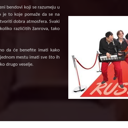
veni bendovi koji se razumeju u
vo je to koje pomaže da se na
tvoriti dobra atmosfera. Svaki
oliko različitih žanrova, tako
mo da će benefite imati kako
a jednom mestu imati sve što ih
ko drugo veselje.