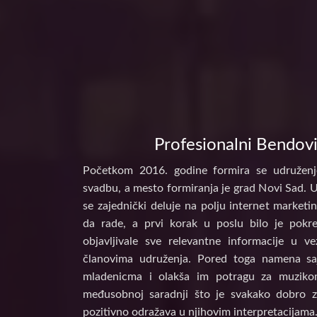
Profesionalni Bendovi
Početkom 2016. godine formira se udruženj
svadbu, a mesto formiranja je grad Novi Sad. 
se zajednički deluje na polju internet marke
da rade, a prvi korak u poslu bilo je pokr
objavljivale sve relevantne informacije u 
članovima udruženja. Pored toga namena s
mladenicma i olakša im potragu za muzikom
međusobnoj saradnji što je svakako dobro z
pozitivno odražava u njihovim interpretacijama