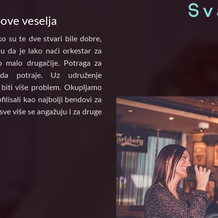
pove veselja
o su te dve stvari bile dobre,
u da je lako naći orkestar za
to malo drugačije. Potraga za
a potraje. Uz udruženje
biti više problem. Okupljamo
ilisali kao najbolji bendovi za
sve više se angažuju i za druge