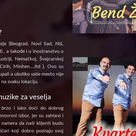
?
ije (Beograd, Novi Sad, Niš,
) , a takođe i u inostranstvu u
ustriji, Nemačkoj, Švajcarskoj
Cirih, Minhen....itd ). Ovo su
pali a ukoliko vaše mesto nije
na svaku lokaciju.
uzike za veselja
 brzo i lako doći do dobrog
novrsni izbor, jer su zahtevi i
e namera da naši klijenti budu
ičari koji dobro poznaju svoj