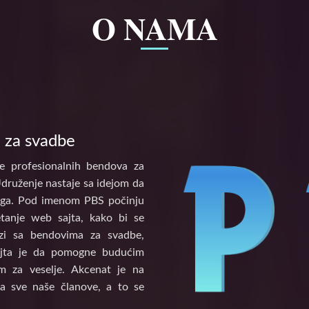
O NAMA
 za svadbe
e profesionalnih bendova za
Udruženje nastaje sa idejom da
tinga. Pod imenom PBS počinju
etanje web sajta, kako bi se
vezi sa bendovima za svadbe,
ajta je da pomogne budućim
 za veselje. Akcenat je na
a sve naše članove, a to se
.