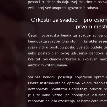
posao i trude se da daju svoj maksimum na sv
veliki broj već unapred ugovorenih zabava.
Orkestri za svadbe – profesion
prvom mest
Četiri novosadska benda za svadbe su osnov
bendova za svadbe. Ono što njih karakteriše jes
svega vidi u pristupu posla. Sve što budete ug
neko postao član ovog udruženja bendova 
kvalitet. Svi članovi orkestra su školavani muz
muzičkim kriterijumima.
Svi naši bendovi poseduju sopstvenu opremu, 
Dobra instrumentalna oprema kojom raspolaž
nezaboravni i kvalitetni. Pored toga, orkestri 
je i te kako važno jer poboljšava vizuelne
zaboraviti na loša ozvučenja, sa nama ćete imat