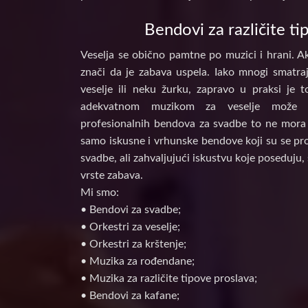
Bendovi za različite ti
Veselja se obično pamtne po muzici i hrani. Ak
znači da je zabava uspela. Iako mnogi smatraj
veselje ili neku žurku, zapravo u praksi je 
adekvatnom muzikom za veselje može d
profesionalnih bendova za svadbe to ne mora 
samo iskusne i vrhunske bendove koji su se prof
svadbe, ali zahvaljujući iskustvu koje poseduju, 
vrste zabava.
Mi smo:
• Bendovi za svadbe;
• Orkestri za veselje;
• Orkestri za krštenje;
• Muzika za rođendane;
• Muzika za različite tipove proslava;
• Bendovi za kafane;