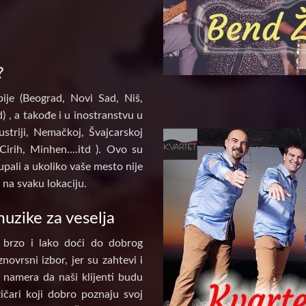
?
ije (Beograd, Novi Sad, Niš,
) , a takođe i u inostranstvu u
ustriji, Nemačkoj, Švajcarskoj
Cirih, Minhen....itd ). Ovo su
pali a ukoliko vaše mesto nije
na svaku lokaciju.
uzike za veselja
 brzo i lako doći do dobrog
novrsni izbor, jer su zahtevi i
e namera da naši klijenti budu
ičari koji dobro poznaju svoj