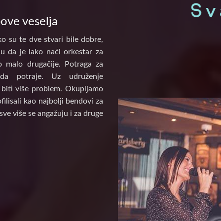
pove veselja
o su te dve stvari bile dobre,
u da je lako naći orkestar za
to malo drugačije. Potraga za
a potraje. Uz udruženje
biti više problem. Okupljamo
ilisali kao najbolji bendovi za
sve više se angažuju i za druge