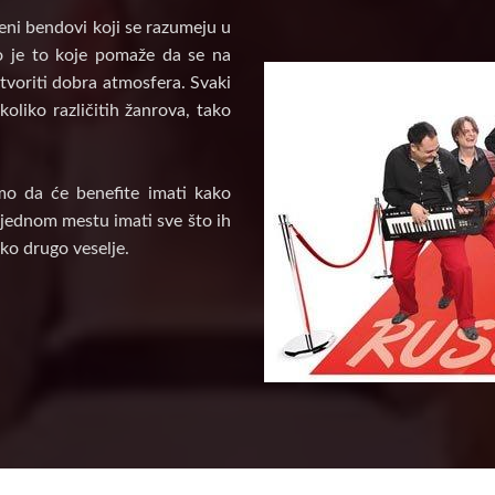
veni bendovi koji se razumeju u
vo je to koje pomaže da se na
tvoriti dobra atmosfera. Svaki
oliko različitih žanrova, tako
mo da će benefite imati kako
a jednom mestu imati sve što ih
ko drugo veselje.