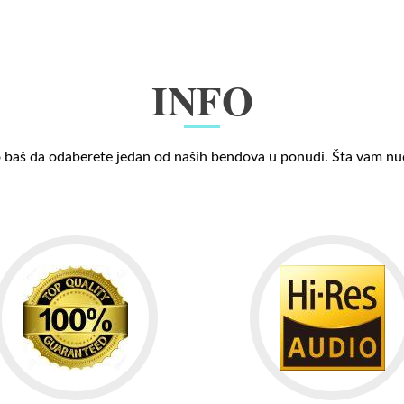
INFO
 baš da odaberete jedan od naših bendova u ponudi. Šta vam n