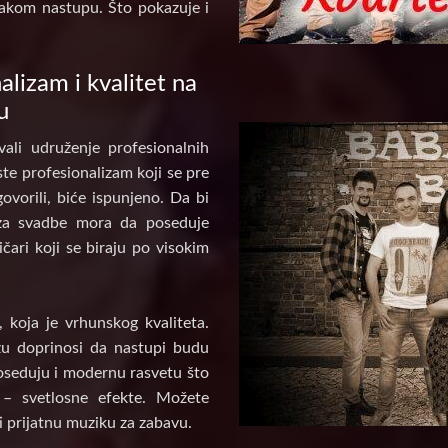
akom nastupu. Što pokazuje i
alizam i kvalitet na
u
ali udruženje profesionalnih
te profesionalizam koji se pre
ovorili, biće ispunjeno. Da bi
za svadbe mora da poseduje
ičari koji se biraju po visokim
koja je vrhunskog kvaliteta.
u doprinosi da nastupi budu
poseduju i modernu rasvetu što
 – svetlosne efekte. Možete
i prijatnu muziku za zabavu.