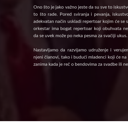
Ono što je jako važno jeste da su sve to iskust
to što rade. Pored sviranja i pevanja, iskust
adekvatan način uskladi repertoar kojim će se s
orkestar ima bogat repertoar koji obuhvata nek
da se uvek može po neka pesma za svačiji ukus.
Nastavljamo da razvijamo udruženje i veruje
njeni članovi, tako i budući mladenci koji će n
zanima kada je reč o bendovima za svadbe ili ne