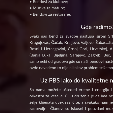
• Bendovi za klubove;
• Muzika za mature;
• Bendovi za restorane.
Gde radimo
Svaki naš bend za svadbe nastupa širom Srb
Kragujevac, Čačak, Kraljevo, Valjevo, Šabac...itd
Bosni i Hercegovini, Crnoj Gori, Hrvatskoj, A
(Banja Luka, Bijeljina, Sarajevo, Zagreb, Beč, 
samo neki od gradova gde su naši bendovi nastu
ovde navedeno to nije nikakav problem stižemo 
Uz PBS lako do kvalitetne m
Sa nama možete uštedeti vreme i energiju i
orkestra za veselje. Cilj udruženja je da ima raz
želje klijenata uvek različite, a svakako nam j
zadovoljni. Članovi su iskusni i pouzdani muz