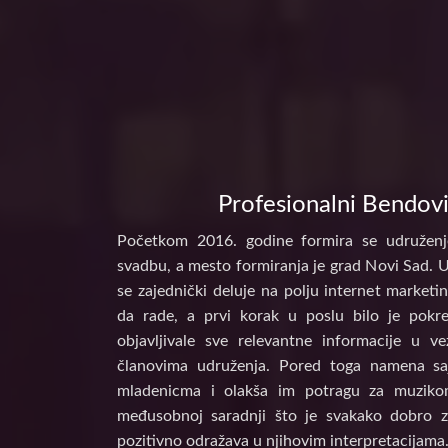
Profesionalni Bendovi
Početkom 2016. godine formira se udruženj
svadbu, a mesto formiranja je grad Novi Sad. 
se zajednički deluje na polju internet marke
da rade, a prvi korak u poslu bilo je pokr
objavljivale sve relevantne informacije u 
članovima udruženja. Pored toga namena s
mladenicma i olakša im potragu za muzikom
međusobnoj saradnji što je svakako dobro z
pozitivno odražava u njihovim interpretacijama