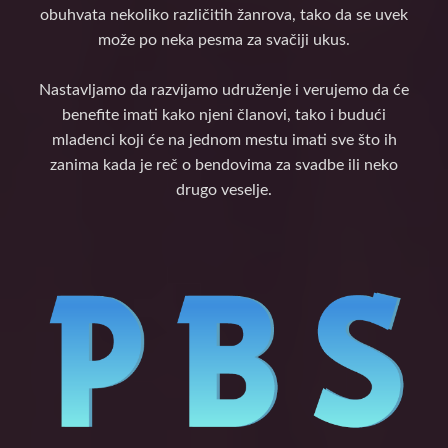
obuhvata nekoliko različitih žanrova, tako da se uvek
može po neka pesma za svačiji ukus.
Nastavljamo da razvijamo udruženje i verujemo da će
benefite imati kako njeni članovi, tako i budući
mladenci koji će na jednom mestu imati sve što ih
zanima kada je reč o bendovima za svadbe ili neko
drugo veselje.