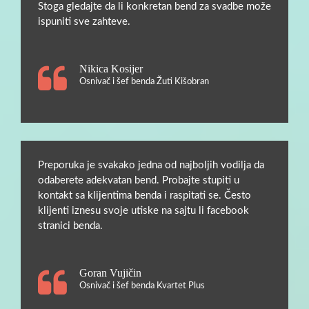
Stoga gledajte da li konkretan bend za svadbe može
ispuniti sve zahteve.
Nikica Kosijer
Osnivač i šef benda Žuti Kišobran
Preporuka je svakako jedna od najboljih vodilja da
odaberete adekvatan bend. Probajte stupiti u
kontakt sa klijentima benda i raspitati se. Često
klijenti iznesu svoje utiske na sajtu li facebook
stranici benda.
Goran Vujičin
Osnivač i šef benda Kvartet Plus