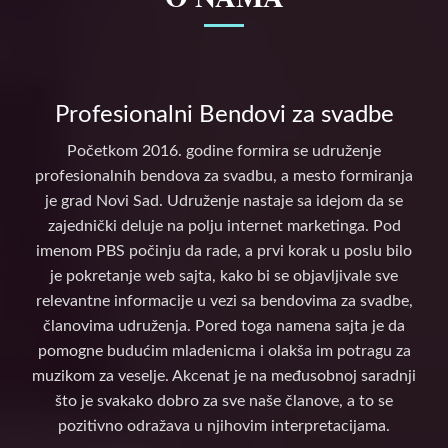
Profesionalni Bendovi za svadbe
Početkom 2016. godine formira se udruženje
profesionalnih bendova za svadbu, a mesto formiranja
je grad Novi Sad. Udruženje nastaje sa idejom da se
zajednički deluje na polju internet marketinga. Pod
imenom PBS počinju da rade, a prvi korak u poslu bilo
je pokretanje web sajta, kako bi se objavljivale sve
relevantne informacije u vezi sa bendovima za svadbe,
članovima udruženja. Pored toga namena sajta je da
pomogne budućim mladenicma i olakša im potragu za
muzikom za veselje. Akcenat je na međusobnoj saradnji
što je svakako dobro za sve naše članove, a to se
pozitivno odražava u njihovim interpretacijama.