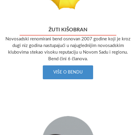
ŽUTI KIŠOBRAN
Novosadski renomirani bend osnovan 2007 godine koji je kroz
dugi niz godina nastupajući u najuglednijim novosadskim
klubovima stekao visoku reputaciju u Novom Sadu i regionu.
Bend čini 6 članova.
VIŠE O BENDU