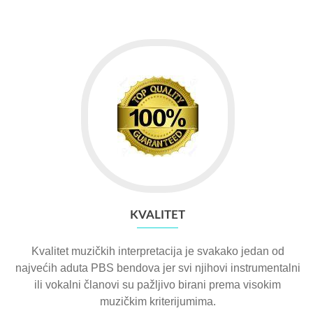
KVALITET
Kvalitet muzičkih interpretacija je svakako jedan od
najvećih aduta PBS bendova jer svi njihovi instrumentalni
ili vokalni članovi su pažljivo birani prema visokim
muzičkim kriterijumima.