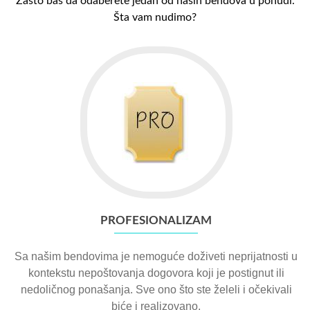
Zašto baš da odaberete jedan od naših bendova u ponudi.
Šta vam nudimo?
PROFESIONALIZAM
Sa našim bendovima je nemoguće doživeti neprijatnosti u
kontekstu nepoštovanja dogovora koji je postignut ili
nedoličnog ponašanja. Sve ono što ste želeli i očekivali
biće i realizovano.