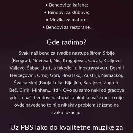
• Bendovi za kafane;
• Bendovi za klubove;
• Muzika za mature;
• Bendovi za restorane.
Gde radimo?
Svaki naš bend za svadbe nastupa širom Srbije
(Beograd, Novi Sad, Niš, Kragujevac, Čačak, Kraljevo,
Valjevo, Šabac...itd) , a takođe i u inostranstvu u Bosni i
Hercegovini, Crnoj Gori, Hrvatskoj, Austriji, Nemačkoj,
Švajcarskoj (Banja Luka, Bijeljina, Sarajevo, Zagreb,
Beč, Cirih, Minhen....itd ). Ovo su samo neki od gradova
gde su naši bendovi nastupali a ukoliko vaše mesto nije
ovde navedeno to nije nikakav problem stižemo na
svaku lokaciju.
Uz PBS lako do kvalitetne muzike za