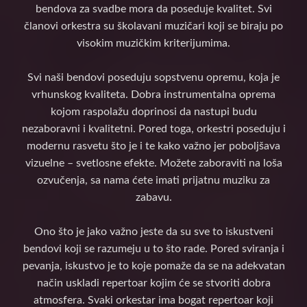
bendova za svadbe mora da poseduje kvalitet. Svi
članovi orkestra su školavani muzičari koji se biraju po
visokim muzičkim kriterijumima.
Svi naši bendovi poseduju sopstvenu opremu, koja je
vrhunskog kvaliteta. Dobra instrumentalna oprema
kojom raspolažu doprinosi da nastupi budu
nezaboravni i kvalitetni. Pored toga, orkestri poseduju i
modernu rasvetu što je i te kako važno jer poboljšava
vizuelne – svetlosne efekte. Možete zaboraviti na loša
ozvučenja, sa nama ćete imati prijatnu muziku za
zabavu.
Ono što je jako važno jeste da su sve to iskustveni
bendovi koji se razumeju u to što rade. Pored sviranja i
pevanja, iskustvo je to koje pomaže da se na adekvatan
način uskladi repertoar kojim će se stvoriti dobra
atmosfera. Svaki orkestar ima bogat repertoar koji