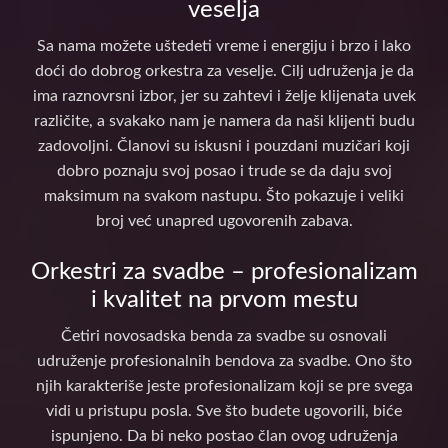
veselja
Sa nama možete uštedeti vreme i energiju i brzo i lako
doći do dobrog orkestra za veselje. Cilj udruženja je da
ima raznovrsni izbor, jer su zahtevi i želje klijenata uvek
različite, a svakako nam je namera da naši klijenti budu
zadovoljni. Članovi su iskusni i pouzdani muzičari koji
dobro poznaju svoj posao i trude se da daju svoj
maksimum na svakom nastupu. Što pokazuje i veliki
broj već unapred ugovorenih zabava.
Orkestri za svadbe – profesionalizam
i kvalitet na prvom mestu
Četiri novosadska benda za svadbe su osnovali
udruženje profesionalnih bendova za svadbe. Ono što
njih karakteriše jeste profesionalizam koji se pre svega
vidi u pristupu posla. Sve što budete ugovorili, biće
ispunjeno. Da bi neko postao član ovog udruženja