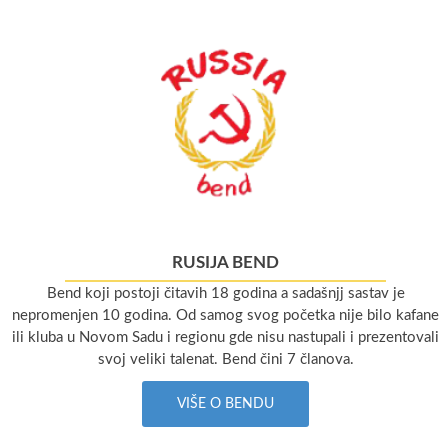
RUSIJA BEND
Bend koji postoji čitavih 18 godina a sadašnjj sastav je
nepromenjen 10 godina. Od samog svog početka nije bilo kafane
ili kluba u Novom Sadu i regionu gde nisu nastupali i prezentovali
svoj veliki talenat. Bend čini 7 članova.
VIŠE O BENDU