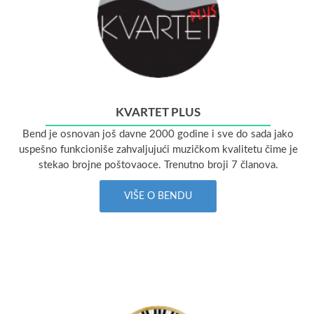
KVARTET PLUS
Bend je osnovan još davne 2000 godine i sve do sada jako
uspešno funkcioniše zahvaljujući muzičkom kvalitetu čime je
stekao brojne poštovaoce. Trenutno broji 7 članova.
VIŠE O BENDU