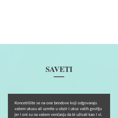
SAVETI
Koncetrišite se na one bendove koji odgovaraju
vašem ukusu ali uzmite u obzir i ukus vaših gostiju
jer i oni su na vašem venčanju da bi uživali kao i vi.