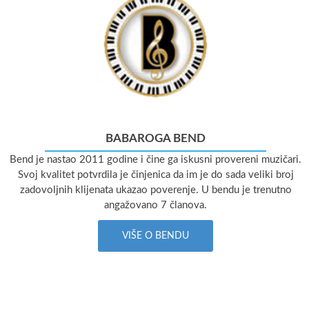
BABAROGA BEND
Bend je nastao 2011 godine i čine ga iskusni provereni muzičari.
Svoj kvalitet potvrdila je činjenica da im je do sada veliki broj
zadovoljnih klijenata ukazao poverenje. U bendu je trenutno
angažovano 7 članova.
VIŠE O BENDU