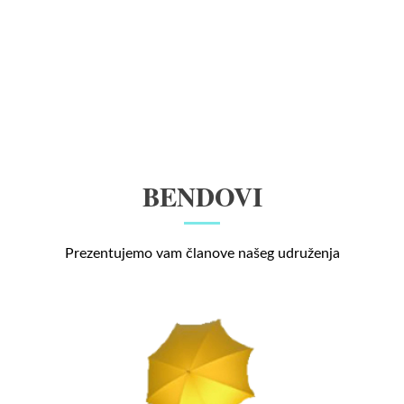
BENDOVI
Prezentujemo vam članove našeg udruženja