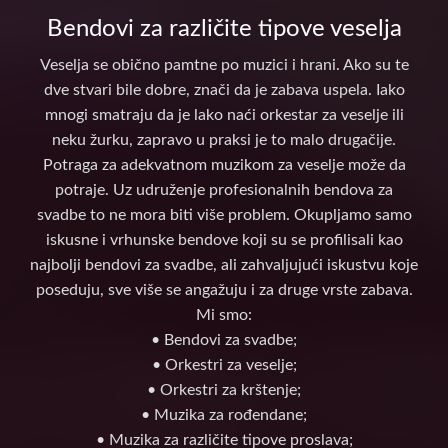
Bendovi za različite tipove veselja
Veselja se obično pamtne po muzici i hrani. Ako su te
dve stvari bile dobre, znači da je zabava uspela. Iako
mnogi smatraju da je lako naći orkestar za veselje ili
neku žurku, zapravo u praksi je to malo drugačije.
Potraga za adekvatnom muzikom za veselje može da
potraje. Uz udruženje profesionalnih bendova za
svadbe to ne mora biti više problem. Okupljamo samo
iskusne i vrhunske bendove koji su se profilisali kao
najbolji bendovi za svadbe, ali zahvaljujući iskustvu koje
poseduju, sve više se angažuju i za druge vrste zabava.
Mi smo:
• Bendovi za svadbe;
• Orkestri za veselje;
• Orkestri za krštenje;
• Muzika za rođendane;
• Muzika za različite tipove proslava;