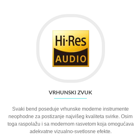
VRHUNSKI ZVUK
Svaki bend poseduje vrhunske moderne instrumente
neophodne za postizanje najvišeg kvaliteta svirke. Osim
toga raspolažu i sa modernom rasvetom koja omogućava
adekvatne vizualno-svetlosne efekte.