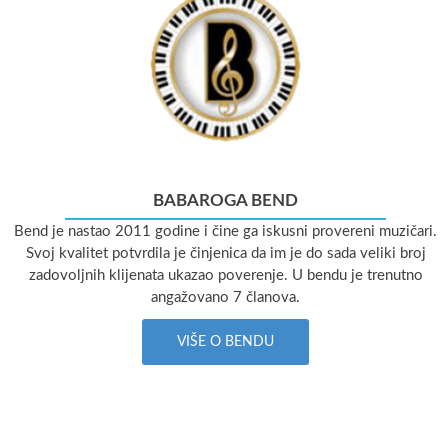
BABAROGA BEND
Bend je nastao 2011 godine i čine ga iskusni provereni muzičari.
Svoj kvalitet potvrdila je činjenica da im je do sada veliki broj
zadovoljnih klijenata ukazao poverenje. U bendu je trenutno
angažovano 7 članova.
VIŠE O BENDU