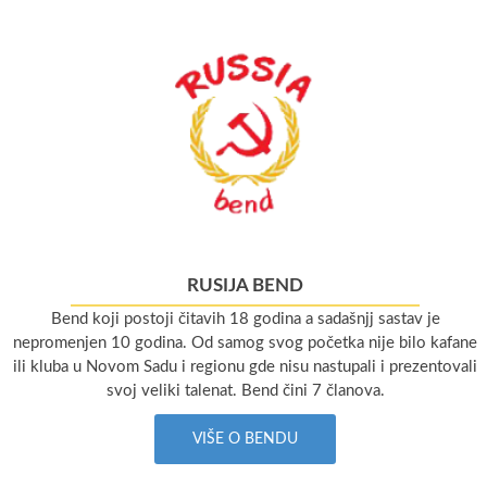
RUSIJA BEND
Bend koji postoji čitavih 18 godina a sadašnjj sastav je
nepromenjen 10 godina. Od samog svog početka nije bilo kafane
ili kluba u Novom Sadu i regionu gde nisu nastupali i prezentovali
svoj veliki talenat. Bend čini 7 članova.
VIŠE O BENDU