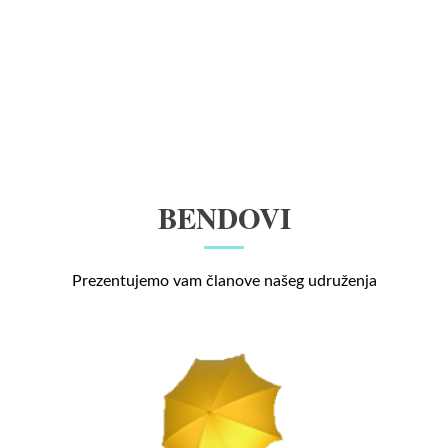
BENDOVI
Prezentujemo vam članove našeg udruženja