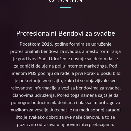
Profesionalni Bendovi za svadbe
Početkom 2016. godine formira se udruženje
profesionalnih bendova za svadbu, a mesto formiranja
je grad Novi Sad. Udruženje nastaje sa idejom da se
zajednički deluje na polju internet marketinga. Pod
imenom PBS počinju da rade, a prvi korak u poslu bilo
je pokretanje web sajta, kako bi se objavljivale sve
relevantne informacije u vezi sa bendovima za svadbe,
članovima udruženja. Pored toga namena sajta je da
pomogne budućim mladenicma i olakša im potragu za
muzikom za veselje. Akcenat je na međusobnoj saradnji
što je svakako dobro za sve naše članove, a to se
pozitivno odražava u njihovim interpretacijama.