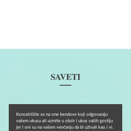
SAVETI
Koncetrišite se na one bendove koji odgovaraju
vašem ukusu ali uzmite u obzir i ukus vaših gostiju
jer i oni su na vašem venčanju da bi uživali kao i vi.