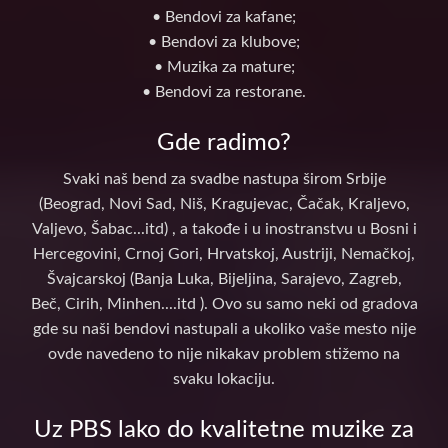
• Bendovi za kafane;
• Bendovi za klubove;
• Muzika za mature;
• Bendovi za restorane.
Gde radimo?
Svaki naš bend za svadbe nastupa širom Srbije
(Beograd, Novi Sad, Niš, Kragujevac, Čačak, Kraljevo,
Valjevo, Šabac...itd) , a takođe i u inostranstvu u Bosni i
Hercegovini, Crnoj Gori, Hrvatskoj, Austriji, Nemačkoj,
Švajcarskoj (Banja Luka, Bijeljina, Sarajevo, Zagreb,
Beč, Cirih, Minhen....itd ). Ovo su samo neki od gradova
gde su naši bendovi nastupali a ukoliko vaše mesto nije
ovde navedeno to nije nikakav problem stižemo na
svaku lokaciju.
Uz PBS lako do kvalitetne muzike za