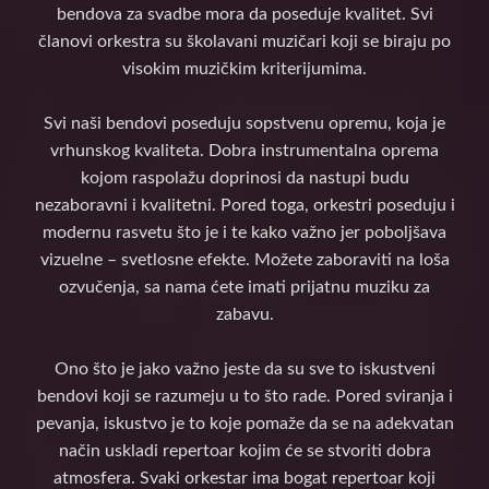
bendova za svadbe mora da poseduje kvalitet. Svi
članovi orkestra su školavani muzičari koji se biraju po
visokim muzičkim kriterijumima.
Svi naši bendovi poseduju sopstvenu opremu, koja je
vrhunskog kvaliteta. Dobra instrumentalna oprema
kojom raspolažu doprinosi da nastupi budu
nezaboravni i kvalitetni. Pored toga, orkestri poseduju i
modernu rasvetu što je i te kako važno jer poboljšava
vizuelne – svetlosne efekte. Možete zaboraviti na loša
ozvučenja, sa nama ćete imati prijatnu muziku za
zabavu.
Ono što je jako važno jeste da su sve to iskustveni
bendovi koji se razumeju u to što rade. Pored sviranja i
pevanja, iskustvo je to koje pomaže da se na adekvatan
način uskladi repertoar kojim će se stvoriti dobra
atmosfera. Svaki orkestar ima bogat repertoar koji