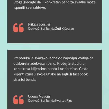
Stoga gledajte da li konkretan bend za svadbe može
ispuniti sve zahteve.
Nikica Kosijer
Osnivač i šef benda Žuti Kišobran
Preporuka je svakako jedna od najboljih vodilja da
odaberete adekvatan bend. Probajte stupiti u
kontakt sa klijentima benda i raspitati se. Često
klijenti iznesu svoje utiske na sajtu li facebook
stranici benda.
Goran Vujičin
Osnivač i šef benda Kvartet Plus