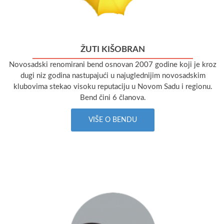
ŽUTI KIŠOBRAN
Novosadski renomirani bend osnovan 2007 godine koji je kroz
dugi niz godina nastupajući u najuglednijim novosadskim
klubovima stekao visoku reputaciju u Novom Sadu i regionu.
Bend čini 6 članova.
VIŠE O BENDU