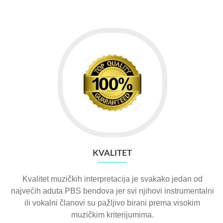
KVALITET
Kvalitet muzičkih interpretacija je svakako jedan od
najvećih aduta PBS bendova jer svi njihovi instrumentalni
ili vokalni članovi su pažljivo birani prema visokim
muzičkim kriterijumima.