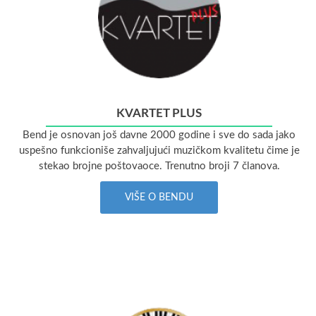
KVARTET PLUS
Bend je osnovan još davne 2000 godine i sve do sada jako
uspešno funkcioniše zahvaljujući muzičkom kvalitetu čime je
stekao brojne poštovaoce. Trenutno broji 7 članova.
VIŠE O BENDU