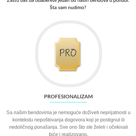
Zašto baš da odaberete jedan od naših bendova u ponudi.
Šta vam nudimo?
PROFESIONALIZAM
Sa našim bendovima je nemoguće doživeti neprijatnosti u
kontekstu nepoštovanja dogovora koji je postignut ili
nedoličnog ponašanja. Sve ono što ste želeli i očekivali
biće i realizovano.