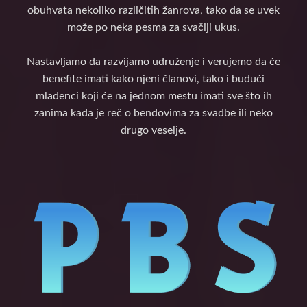
obuhvata nekoliko različitih žanrova, tako da se uvek
može po neka pesma za svačiji ukus.
Nastavljamo da razvijamo udruženje i verujemo da će
benefite imati kako njeni članovi, tako i budući
mladenci koji će na jednom mestu imati sve što ih
zanima kada je reč o bendovima za svadbe ili neko
drugo veselje.