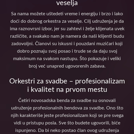
veselja
Sa nama možete uštedeti vreme i energiju i brzo i lako
doći do dobrog orkestra za veselje. Cilj udruženja je da
ima raznovrsni izbor, jer su zahtevi i želje klijenata uvek
različite, a svakako nam je namera da naši klijenti budu
zadovoljni. Članovi su iskusni i pouzdani muzičari koji
dobro poznaju svoj posao i trude se da daju svoj
maksimum na svakom nastupu. Što pokazuje i veliki
broj već unapred ugovorenih zabava.
Orkestri za svadbe – profesionalizam
i kvalitet na prvom mestu
Četiri novosadska benda za svadbe su osnovali
udruženje profesionalnih bendova za svadbe. Ono što
njih karakteriše jeste profesionalizam koji se pre svega
vidi u pristupu posla. Sve što budete ugovorili, biće
ispunjeno. Da bi neko postao član ovog udruženja