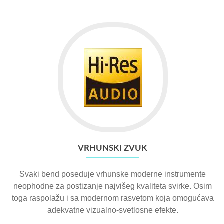
VRHUNSKI ZVUK
Svaki bend poseduje vrhunske moderne instrumente
neophodne za postizanje najvišeg kvaliteta svirke. Osim
toga raspolažu i sa modernom rasvetom koja omogućava
adekvatne vizualno-svetlosne efekte.