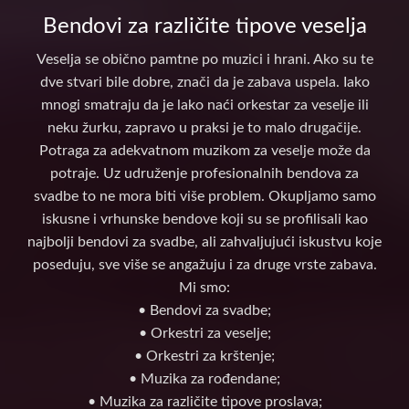
Bendovi za različite tipove veselja
Veselja se obično pamtne po muzici i hrani. Ako su te
dve stvari bile dobre, znači da je zabava uspela. Iako
mnogi smatraju da je lako naći orkestar za veselje ili
neku žurku, zapravo u praksi je to malo drugačije.
Potraga za adekvatnom muzikom za veselje može da
potraje. Uz udruženje profesionalnih bendova za
svadbe to ne mora biti više problem. Okupljamo samo
iskusne i vrhunske bendove koji su se profilisali kao
najbolji bendovi za svadbe, ali zahvaljujući iskustvu koje
poseduju, sve više se angažuju i za druge vrste zabava.
Mi smo:
• Bendovi za svadbe;
• Orkestri za veselje;
• Orkestri za krštenje;
• Muzika za rođendane;
• Muzika za različite tipove proslava;