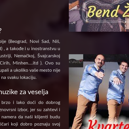
?
ije (Beograd, Novi Sad, Niš,
) , a takođe i u inostranstvu u
ustriji, Nemačkoj, Švajcarskoj
Cirih, Minhen....itd ). Ovo su
pali a ukoliko vaše mesto nije
na svaku lokaciju.
uzike za veselja
 brzo i lako doći do dobrog
novrsni izbor, jer su zahtevi i
e namera da naši klijenti budu
ičari koji dobro poznaju svoj