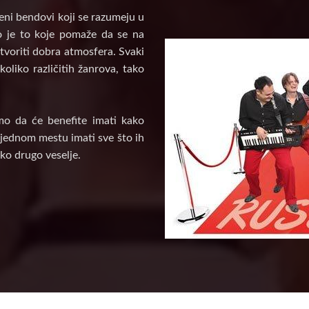
veni bendovi koji se razumeju u
vo je to koje pomaže da se na
tvoriti dobra atmosfera. Svaki
oliko različitih žanrova, tako
mo da će benefite imati kako
a jednom mestu imati sve što ih
ko drugo veselje.