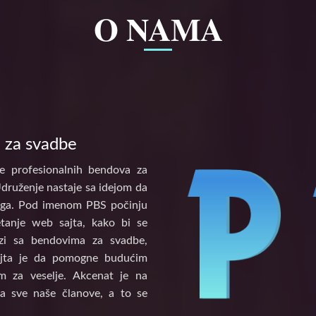
O NAMA
 za svadbe
e profesionalnih bendova za
Udruženje nastaje sa idejom da
tinga. Pod imenom PBS počinju
etanje web sajta, kako bi se
vezi sa bendovima za svadbe,
ajta je da pomogne budućim
 za veselje. Akcenat je na
a sve naše članove, a to se
.