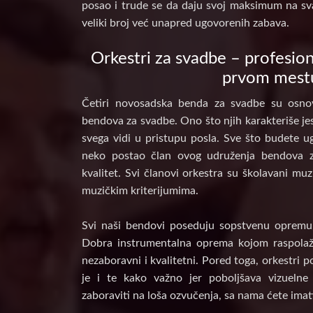
posao i trude se da daju svoj maksimum na sv
veliki broj već unapred ugovorenih zabava.
Orkestri za svadbe – profesion
prvom mest
Četiri novosadska benda za svadbe su osnov
bendova za svadbe. Ono što njih karakteriše jes
svega vidi u pristupu posla. Sve što budete ug
neko postao član ovog udruženja bendova 
kvalitet. Svi članovi orkestra su školavani muz
muzičkim kriterijumima.
Svi naši bendovi poseduju sopstvenu opremu, 
Dobra instrumentalna oprema kojom raspolaž
nezaboravni i kvalitetni. Pored toga, orkestri 
je i te kako važno jer poboljšava vizuelne
zaboraviti na loša ozvučenja, sa nama ćete imat