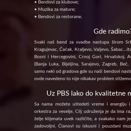
• Bendovi za klubove;
• Muzika za mature;
• Bendovi za restorane.
Gde radimo
Svaki naš bend za svadbe nastupa širom Srb
Kragujevac, Čačak, Kraljevo, Valjevo, Šabac...itd
Bosni i Hercegovini, Crnoj Gori, Hrvatskoj, A
(Banja Luka, Bijeljina, Sarajevo, Zagreb, Beč, 
samo neki od gradova gde su naši bendovi nastu
ovde navedeno to nije nikakav problem stižemo 
Uz PBS lako do kvalitetne m
Sa nama možete uštedeti vreme i energiju i
orkestra za veselje. Cilj udruženja je da ima raz
želje klijenata uvek različite, a svakako nam j
zadovoljni. Članovi su iskusni i pouzdani muz