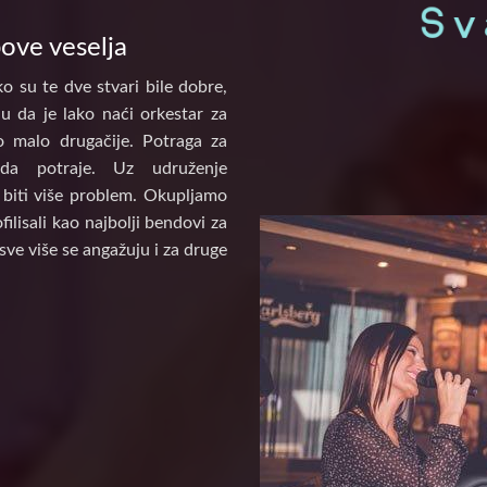
pove veselja
o su te dve stvari bile dobre,
u da je lako naći orkestar za
to malo drugačije. Potraga za
a potraje. Uz udruženje
biti više problem. Okupljamo
ilisali kao najbolji bendovi za
sve više se angažuju i za druge