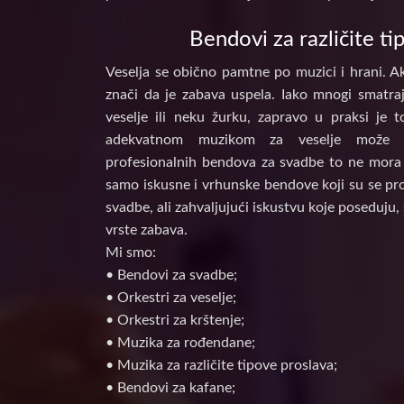
Bendovi za različite ti
Veselja se obično pamtne po muzici i hrani. Ak
znači da je zabava uspela. Iako mnogi smatraj
veselje ili neku žurku, zapravo u praksi je 
adekvatnom muzikom za veselje može d
profesionalnih bendova za svadbe to ne mora 
samo iskusne i vrhunske bendove koji su se prof
svadbe, ali zahvaljujući iskustvu koje poseduju, 
vrste zabava.
Mi smo:
• Bendovi za svadbe;
• Orkestri za veselje;
• Orkestri za krštenje;
• Muzika za rođendane;
• Muzika za različite tipove proslava;
• Bendovi za kafane;