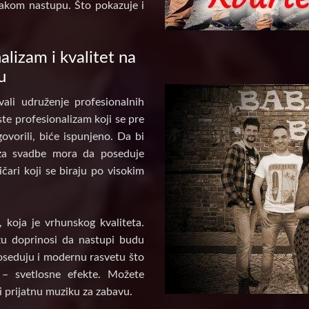
akom nastupu. Što pokazuje i
alizam i kvalitet na
u
ali udruženje profesionalnih
te profesionalizam koji se pre
ovorili, biće ispunjeno. Da bi
za svadbe mora da poseduje
ičari koji se biraju po visokim
koja je vrhunskog kvaliteta.
u doprinosi da nastupi budu
poseduju i modernu rasvetu što
 – svetlosne efekte. Možete
i prijatnu muziku za zabavu.