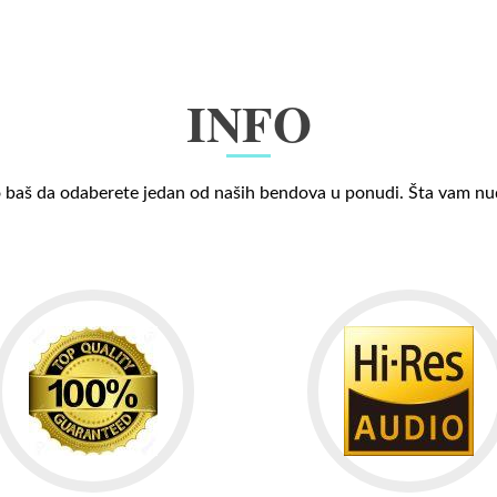
INFO
 baš da odaberete jedan od naših bendova u ponudi. Šta vam n