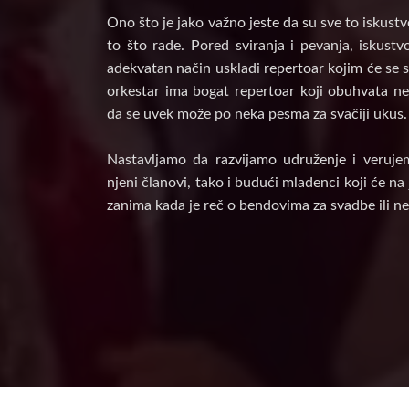
Ono što je jako važno jeste da su sve to iskust
to što rade. Pored sviranja i pevanja, iskust
adekvatan način uskladi repertoar kojim će se s
orkestar ima bogat repertoar koji obuhvata nek
da se uvek može po neka pesma za svačiji ukus.
Nastavljamo da razvijamo udruženje i veruje
njeni članovi, tako i budući mladenci koji će n
zanima kada je reč o bendovima za svadbe ili ne