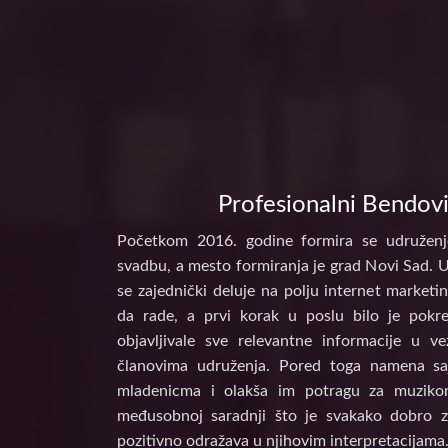
Profesionalni Bendovi
Početkom 2016. godine formira se udruženj
svadbu, a mesto formiranja je grad Novi Sad. 
se zajednički deluje na polju internet marke
da rade, a prvi korak u poslu bilo je pokr
objavljivale sve relevantne informacije u 
članovima udruženja. Pored toga namena s
mladenicma i olakša im potragu za muzikom
međusobnoj saradnji što je svakako dobro z
pozitivno odražava u njihovim interpretacijama