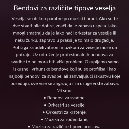
Bendovi za različite tipove veselja
Veselja se obično pamtne po muzici i hrani. Ako su te
dve stvari bile dobre, znači da je zabava uspela. Iako
mnogi smatraju da je lako naći orkestar za veselje ili
neku žurku, zapravo u praksi je to malo drugačije.
Potraga za adekvatnom muzikom za veselje može da
potraje. Uz udruženje profesionalnih bendova za
svadbe to ne mora biti više problem. Okupljamo samo
iskusne i vrhunske bendove koji su se profilisali kao
najbolji bendovi za svadbe, ali zahvaljujući iskustvu koje
poseduju, sve više se angažuju i za druge vrste zabava.
Mi smo:
• Bendovi za svadbe;
• Orkestri za veselje;
• Orkestri za krštenje;
• Muzika za rođendane;
• Muzika za različite tipove proslava;