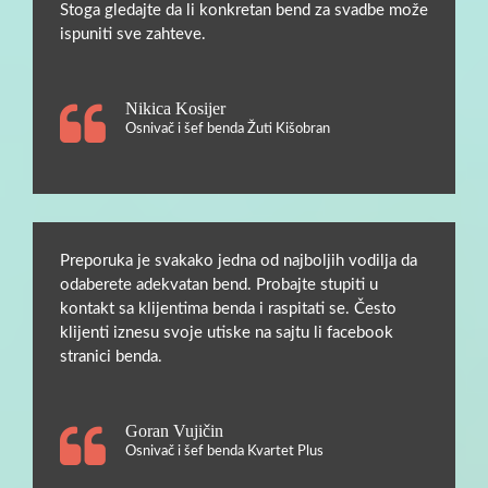
Stoga gledajte da li konkretan bend za svadbe može
ispuniti sve zahteve.
Nikica Kosijer
Osnivač i šef benda Žuti Kišobran
Preporuka je svakako jedna od najboljih vodilja da
odaberete adekvatan bend. Probajte stupiti u
kontakt sa klijentima benda i raspitati se. Često
klijenti iznesu svoje utiske na sajtu li facebook
stranici benda.
Goran Vujičin
Osnivač i šef benda Kvartet Plus