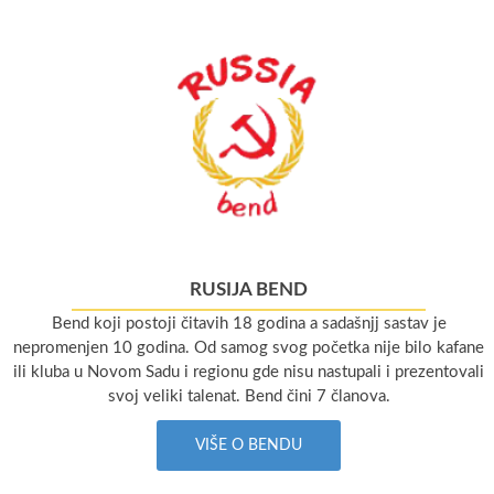
RUSIJA BEND
Bend koji postoji čitavih 18 godina a sadašnjj sastav je
nepromenjen 10 godina. Od samog svog početka nije bilo kafane
ili kluba u Novom Sadu i regionu gde nisu nastupali i prezentovali
svoj veliki talenat. Bend čini 7 članova.
VIŠE O BENDU