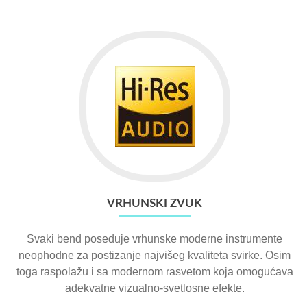
VRHUNSKI ZVUK
Svaki bend poseduje vrhunske moderne instrumente
neophodne za postizanje najvišeg kvaliteta svirke. Osim
toga raspolažu i sa modernom rasvetom koja omogućava
adekvatne vizualno-svetlosne efekte.