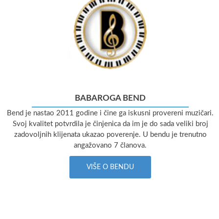
BABAROGA BEND
Bend je nastao 2011 godine i čine ga iskusni provereni muzičari.
Svoj kvalitet potvrdila je činjenica da im je do sada veliki broj
zadovoljnih klijenata ukazao poverenje. U bendu je trenutno
angažovano 7 članova.
VIŠE O BENDU