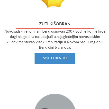
ŽUTI KIŠOBRAN
Novosadski renomirani bend osnovan 2007 godine koji je kroz
dugi niz godina nastupajući u najuglednijim novosadskim
klubovima stekao visoku reputaciju u Novom Sadu i regionu.
Bend čini 6 članova.
VIŠE O BENDU