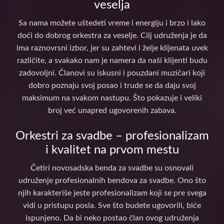
veselja
Sa nama možete uštedeti vreme i energiju i brzo i lako
doći do dobrog orkestra za veselje. Cilj udruženja je da
ima raznovrsni izbor, jer su zahtevi i želje klijenata uvek
različite, a svakako nam je namera da naši klijenti budu
zadovoljni. Članovi su iskusni i pouzdani muzičari koji
dobro poznaju svoj posao i trude se da daju svoj
maksimum na svakom nastupu. Što pokazuje i veliki
broj već unapred ugovorenih zabava.
Orkestri za svadbe – profesionalizam
i kvalitet na prvom mestu
Četiri novosadska benda za svadbe su osnovali
udruženje profesionalnih bendova za svadbe. Ono što
njih karakteriše jeste profesionalizam koji se pre svega
vidi u pristupu posla. Sve što budete ugovorili, biće
ispunjeno. Da bi neko postao član ovog udruženja