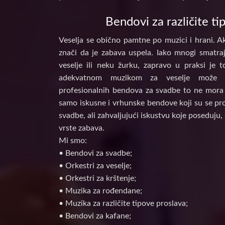
Bendovi za različite ti
Veselja se obično pamtne po muzici i hrani. Ak
znači da je zabava uspela. Iako mnogi smatraj
veselje ili neku žurku, zapravo u praksi je 
adekvatnom muzikom za veselje može d
profesionalnih bendova za svadbe to ne mora 
samo iskusne i vrhunske bendove koji su se prof
svadbe, ali zahvaljujući iskustvu koje poseduju, 
vrste zabava.
Mi smo:
• Bendovi za svadbe;
• Orkestri za veselje;
• Orkestri za krštenje;
• Muzika za rođendane;
• Muzika za različite tipove proslava;
• Bendovi za kafane;