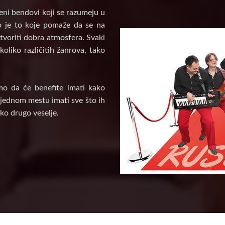
veni bendovi koji se razumeju u
vo je to koje pomaže da se na
tvoriti dobra atmosfera. Svaki
oliko različitih žanrova, tako
mo da će benefite imati kako
a jednom mestu imati sve što ih
ko drugo veselje.