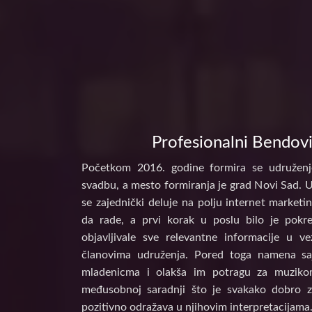
Profesionalni Bendovi
Početkom 2016. godine formira se udruženj
svadbu, a mesto formiranja je grad Novi Sad. 
se zajednički deluje na polju internet marke
da rade, a prvi korak u poslu bilo je pokr
objavljivale sve relevantne informacije u 
članovima udruženja. Pored toga namena s
mladenicma i olakša im potragu za muzikom
međusobnoj saradnji što je svakako dobro z
pozitivno odražava u njihovim interpretacijama