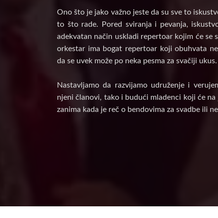
Ono što je jako važno jeste da su sve to iskust
to što rade. Pored sviranja i pevanja, iskust
adekvatan način uskladi repertoar kojim će se s
orkestar ima bogat repertoar koji obuhvata nek
da se uvek može po neka pesma za svačiji ukus.
Nastavljamo da razvijamo udruženje i veruje
njeni članovi, tako i budući mladenci koji će n
zanima kada je reč o bendovima za svadbe ili ne