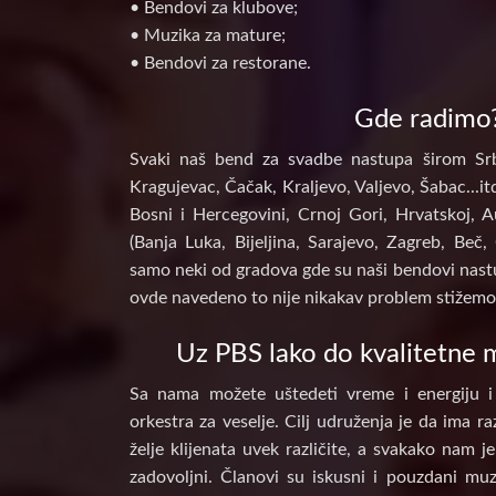
• Bendovi za klubove;
• Muzika za mature;
• Bendovi za restorane.
Gde radimo
Svaki naš bend za svadbe nastupa širom Srb
Kragujevac, Čačak, Kraljevo, Valjevo, Šabac...itd
Bosni i Hercegovini, Crnoj Gori, Hrvatskoj, A
(Banja Luka, Bijeljina, Sarajevo, Zagreb, Beč, 
samo neki od gradova gde su naši bendovi nastu
ovde navedeno to nije nikakav problem stižemo 
Uz PBS lako do kvalitetne m
Sa nama možete uštedeti vreme i energiju i
orkestra za veselje. Cilj udruženja je da ima raz
želje klijenata uvek različite, a svakako nam j
zadovoljni. Članovi su iskusni i pouzdani muz