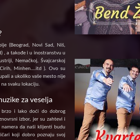
?
ije (Beograd, Novi Sad, Niš,
) , a takođe i u inostranstvu u
ustriji, Nemačkoj, Švajcarskoj
Cirih, Minhen....itd ). Ovo su
pali a ukoliko vaše mesto nije
na svaku lokaciju.
uzike za veselja
 brzo i lako doći do dobrog
novrsni izbor, jer su zahtevi i
e namera da naši klijenti budu
ičari koji dobro poznaju svoj