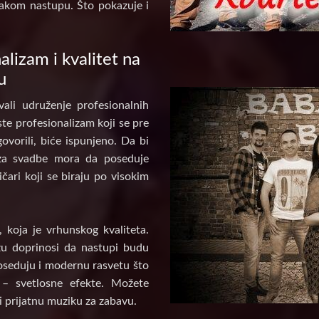
akom nastupu. Što pokazuje i
alizam i kvalitet na
u
ali udruženje profesionalnih
te profesionalizam koji se pre
ovorili, biće ispunjeno. Da bi
za svadbe mora da poseduje
ičari koji se biraju po visokim
koja je vrhunskog kvaliteta.
u doprinosi da nastupi budu
poseduju i modernu rasvetu što
 – svetlosne efekte. Možete
i prijatnu muziku za zabavu.