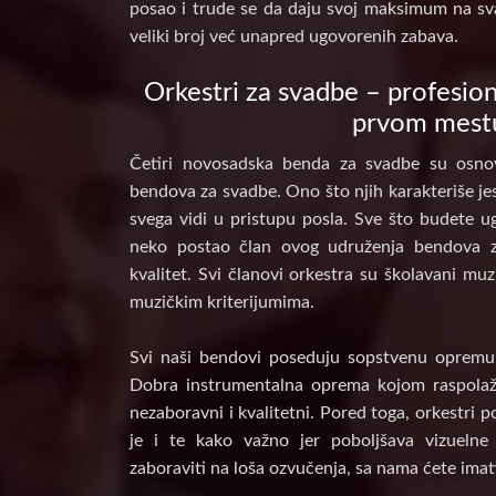
posao i trude se da daju svoj maksimum na sv
veliki broj već unapred ugovorenih zabava.
Orkestri za svadbe – profesion
prvom mest
Četiri novosadska benda za svadbe su osnov
bendova za svadbe. Ono što njih karakteriše jes
svega vidi u pristupu posla. Sve što budete ug
neko postao član ovog udruženja bendova 
kvalitet. Svi članovi orkestra su školavani muz
muzičkim kriterijumima.
Svi naši bendovi poseduju sopstvenu opremu, 
Dobra instrumentalna oprema kojom raspolaž
nezaboravni i kvalitetni. Pored toga, orkestri 
je i te kako važno jer poboljšava vizuelne
zaboraviti na loša ozvučenja, sa nama ćete imat