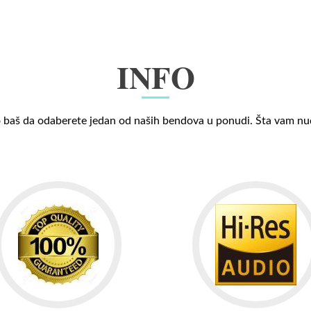
INFO
 baš da odaberete jedan od naših bendova u ponudi. Šta vam n