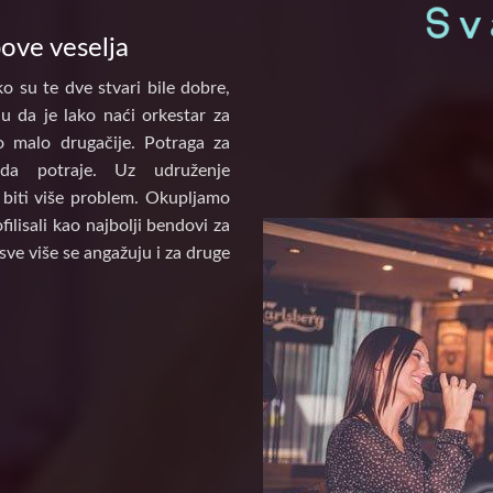
pove veselja
o su te dve stvari bile dobre,
u da je lako naći orkestar za
to malo drugačije. Potraga za
a potraje. Uz udruženje
biti više problem. Okupljamo
ilisali kao najbolji bendovi za
sve više se angažuju i za druge