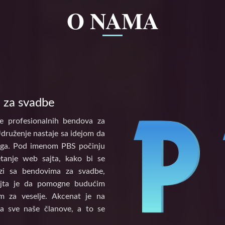
O NAMA
 za svadbe
e profesionalnih bendova za
Udruženje nastaje sa idejom da
tinga. Pod imenom PBS počinju
etanje web sajta, kako bi se
vezi sa bendovima za svadbe,
ajta je da pomogne budućim
 za veselje. Akcenat je na
a sve naše članove, a to se
.