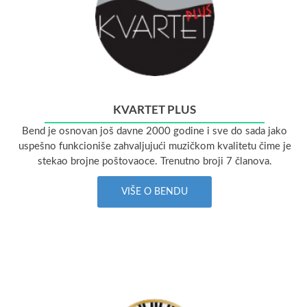
KVARTET PLUS
Bend je osnovan još davne 2000 godine i sve do sada jako
uspešno funkcioniše zahvaljujući muzičkom kvalitetu čime je
stekao brojne poštovaoce. Trenutno broji 7 članova.
VIŠE O BENDU