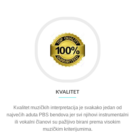
KVALITET
Kvalitet muzičkih interpretacija je svakako jedan od
najvećih aduta PBS bendova jer svi njihovi instrumentalni
ili vokalni članovi su pažljivo birani prema visokim
muzičkim kriterijumima.