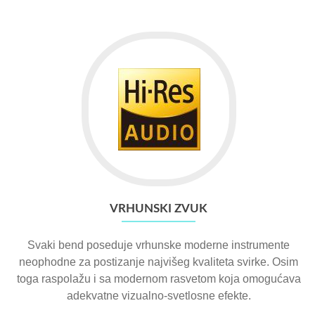
VRHUNSKI ZVUK
Svaki bend poseduje vrhunske moderne instrumente
neophodne za postizanje najvišeg kvaliteta svirke. Osim
toga raspolažu i sa modernom rasvetom koja omogućava
adekvatne vizualno-svetlosne efekte.