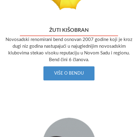
ŽUTI KIŠOBRAN
Novosadski renomirani bend osnovan 2007 godine koji je kroz
dugi niz godina nastupajući u najuglednijim novosadskim
klubovima stekao visoku reputaciju u Novom Sadu i regionu.
Bend čini 6 članova.
VIŠE O BENDU