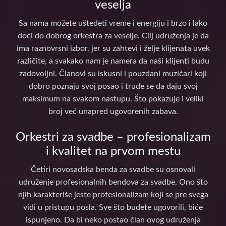
veselja
Sa nama možete uštedeti vreme i energiju i brzo i lako
doći do dobrog orkestra za veselje. Cilj udruženja je da
ima raznovrsni izbor, jer su zahtevi i želje klijenata uvek
različite, a svakako nam je namera da naši klijenti budu
zadovoljni. Članovi su iskusni i pouzdani muzičari koji
dobro poznaju svoj posao i trude se da daju svoj
maksimum na svakom nastupu. Što pokazuje i veliki
broj već unapred ugovorenih zabava.
Orkestri za svadbe – profesionalizam
i kvalitet na prvom mestu
Četiri novosadska benda za svadbe su osnovali
udruženje profesionalnih bendova za svadbe. Ono što
njih karakteriše jeste profesionalizam koji se pre svega
vidi u pristupu posla. Sve što budete ugovorili, biće
ispunjeno. Da bi neko postao član ovog udruženja