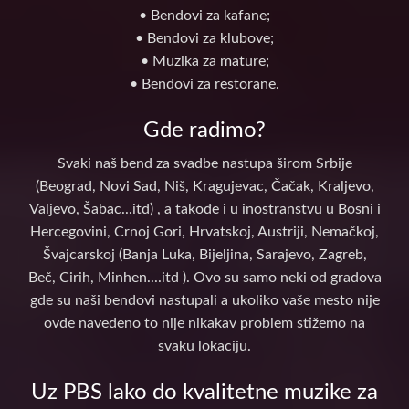
• Bendovi za kafane;
• Bendovi za klubove;
• Muzika za mature;
• Bendovi za restorane.
Gde radimo?
Svaki naš bend za svadbe nastupa širom Srbije
(Beograd, Novi Sad, Niš, Kragujevac, Čačak, Kraljevo,
Valjevo, Šabac...itd) , a takođe i u inostranstvu u Bosni i
Hercegovini, Crnoj Gori, Hrvatskoj, Austriji, Nemačkoj,
Švajcarskoj (Banja Luka, Bijeljina, Sarajevo, Zagreb,
Beč, Cirih, Minhen....itd ). Ovo su samo neki od gradova
gde su naši bendovi nastupali a ukoliko vaše mesto nije
ovde navedeno to nije nikakav problem stižemo na
svaku lokaciju.
Uz PBS lako do kvalitetne muzike za