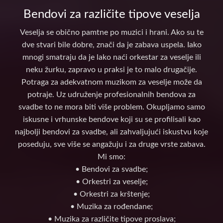
Bendovi za različite tipove veselja
Veselja se obično pamtne po muzici i hrani. Ako su te
dve stvari bile dobre, znači da je zabava uspela. Iako
mnogi smatraju da je lako naći orkestar za veselje ili
neku žurku, zapravo u praksi je to malo drugačije.
Potraga za adekvatnom muzikom za veselje može da
potraje. Uz udruženje profesionalnih bendova za
svadbe to ne mora biti više problem. Okupljamo samo
iskusne i vrhunske bendove koji su se profilisali kao
najbolji bendovi za svadbe, ali zahvaljujući iskustvu koje
poseduju, sve više se angažuju i za druge vrste zabava.
Mi smo:
• Bendovi za svadbe;
• Orkestri za veselje;
• Orkestri za krštenje;
• Muzika za rođendane;
• Muzika za različite tipove proslava;