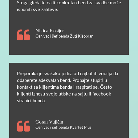
Stoga gledajte da li konkretan bend za svadbe može
ispuniti sve zahteve.
Nikica Kosijer
Osnivač i šef benda Žuti Kišobran
Preporuka je svakako jedna od najboljih vodilja da
odaberete adekvatan bend. Probajte stupiti u
kontakt sa klijentima benda i raspitati se. Često
klijenti iznesu svoje utiske na sajtu li facebook
stranici benda.
Goran Vujičin
Osnivač i šef benda Kvartet Plus