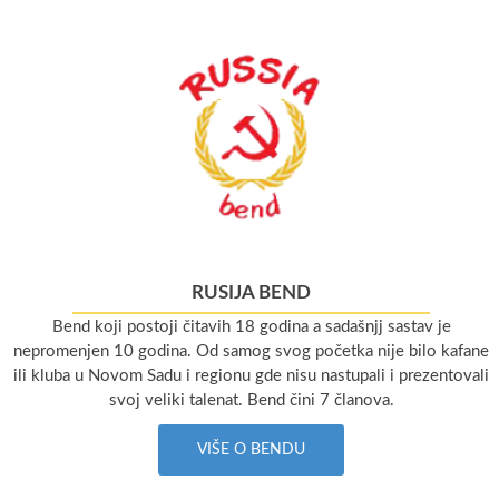
RUSIJA BEND
Bend koji postoji čitavih 18 godina a sadašnjj sastav je
nepromenjen 10 godina. Od samog svog početka nije bilo kafane
ili kluba u Novom Sadu i regionu gde nisu nastupali i prezentovali
svoj veliki talenat. Bend čini 7 članova.
VIŠE O BENDU