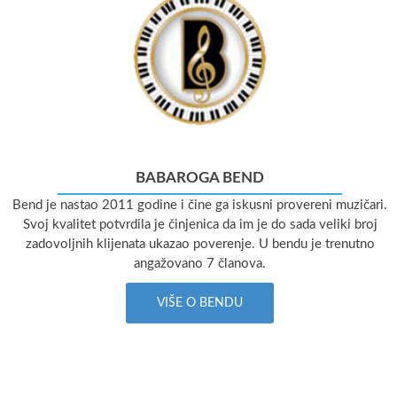
BABAROGA BEND
Bend je nastao 2011 godine i čine ga iskusni provereni muzičari.
Svoj kvalitet potvrdila je činjenica da im je do sada veliki broj
zadovoljnih klijenata ukazao poverenje. U bendu je trenutno
angažovano 7 članova.
VIŠE O BENDU