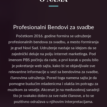
Profesionalni Bendovi za svadbe
Početkom 2016. godine formira se udruženje
profesionalnih bendova za svadbu, a mesto formiranja
je grad Novi Sad. Udruženje nastaje sa idejom da se
zajednički deluje na polju internet marketinga. Pod
imenom PBS počinju da rade, a prvi korak u poslu bilo
je pokretanje web sajta, kako bi se objavljivale sve
relevantne informacije u vezi sa bendovima za svadbe,
članovima udruženja. Pored toga namena sajta je da
pomogne budućim mladenicma i olakša im potragu za
muzikom za veselje. Akcenat je na međusobnoj saradnji
što je svakako dobro za sve naše članove, a to se
pozitivno odražava u njihovim interpretacijama.