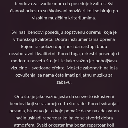
bendova za svadbe mora da poseduje kvalitet. Svi
članovi orkestra su školavani muzičari koji se biraju po
visokim muzičkim kriterijumima.
Svi naši bendovi poseduju sopstvenu opremu, koja je
vrhunskog kvaliteta. Dobra instrumentalna oprema
kojom raspolažu doprinosi da nastupi budu
nezaboravni i kvalitetni. Pored toga, orkestri poseduju i
modernu rasvetu što je i te kako važno jer poboljšava
vizuelne – svetlosne efekte. Možete zaboraviti na loša
ozvučenja, sa nama ćete imati prijatnu muziku za
zabavu.
Ono što je jako važno jeste da su sve to iskustveni
bendovi koji se razumeju u to što rade. Pored sviranja i
pevanja, iskustvo je to koje pomaže da se na adekvatan
način uskladi repertoar kojim će se stvoriti dobra
atmosfera. Svaki orkestar ima bogat repertoar koji