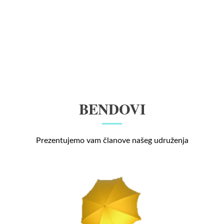
BENDOVI
Prezentujemo vam članove našeg udruženja