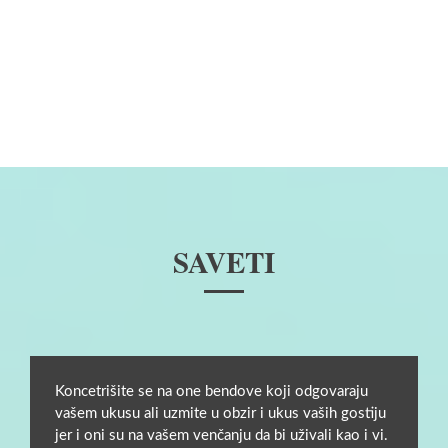
SAVETI
Koncetrišite se na one bendove koji odgovaraju
vašem ukusu ali uzmite u obzir i ukus vaših gostiju
jer i oni su na vašem venčanju da bi uživali kao i vi.