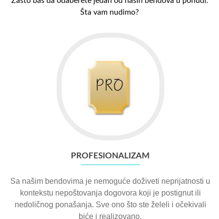
Zašto baš da odaberete jedan od naših bendova u ponudi.
Šta vam nudimo?
PROFESIONALIZAM
Sa našim bendovima je nemoguće doživeti neprijatnosti u
kontekstu nepoštovanja dogovora koji je postignut ili
nedoličnog ponašanja. Sve ono što ste želeli i očekivali
biće i realizovano.