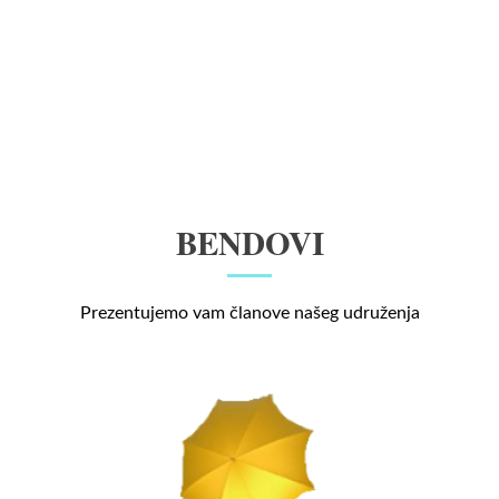
BENDOVI
Prezentujemo vam članove našeg udruženja