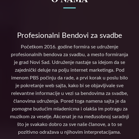
Profesionalni Bendovi za svadbe
Početkom 2016. godine formira se udruženje
profesionalnih bendova za svadbu, a mesto formiranja
je grad Novi Sad. Udruženje nastaje sa idejom da se
zajednički deluje na polju internet marketinga. Pod
imenom PBS počinju da rade, a prvi korak u poslu bilo
je pokretanje web sajta, kako bi se objavljivale sve
relevantne informacije u vezi sa bendovima za svadbe,
članovima udruženja. Pored toga namena sajta je da
pomogne budućim mladenicma i olakša im potragu za
muzikom za veselje. Akcenat je na međusobnoj saradnji
što je svakako dobro za sve naše članove, a to se
pozitivno odražava u njihovim interpretacijama.