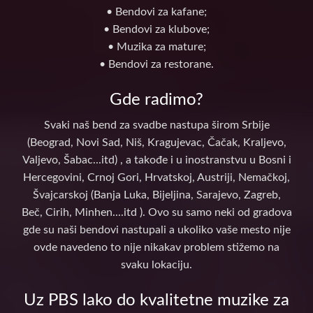
• Bendovi za kafane;
• Bendovi za klubove;
• Muzika za mature;
• Bendovi za restorane.
Gde radimo?
Svaki naš bend za svadbe nastupa širom Srbije
(Beograd, Novi Sad, Niš, Kragujevac, Čačak, Kraljevo,
Valjevo, Šabac...itd) , a takođe i u inostranstvu u Bosni i
Hercegovini, Crnoj Gori, Hrvatskoj, Austriji, Nemačkoj,
Švajcarskoj (Banja Luka, Bijeljina, Sarajevo, Zagreb,
Beč, Cirih, Minhen....itd ). Ovo su samo neki od gradova
gde su naši bendovi nastupali a ukoliko vaše mesto nije
ovde navedeno to nije nikakav problem stižemo na
svaku lokaciju.
Uz PBS lako do kvalitetne muzike za