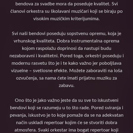
bendova za svadbe mora da poseduje kvalitet. Svi
članovi orkestra su školavani muzičari koji se biraju po
visokim muzičkim kriterijumima.
Svi naši bendovi poseduju sopstvenu opremu, koja je
vrhunskog kvaliteta. Dobra instrumentalna oprema
kojom raspolažu doprinosi da nastupi budu
nezaboravni i kvalitetni. Pored toga, orkestri poseduju i
modernu rasvetu što je i te kako važno jer poboljšava
vizuelne – svetlosne efekte. Možete zaboraviti na loša
ozvučenja, sa nama ćete imati prijatnu muziku za
zabavu.
Ono što je jako važno jeste da su sve to iskustveni
bendovi koji se razumeju u to što rade. Pored sviranja i
pevanja, iskustvo je to koje pomaže da se na adekvatan
način uskladi repertoar kojim će se stvoriti dobra
atmosfera. Svaki orkestar ima bogat repertoar koji