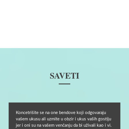
SAVETI
Koncetrišite se na one bendove koji odgovaraju
vašem ukusu ali uzmite u obzir i ukus vaših gostiju
jer i oni su na vašem venčanju da bi uživali kao i vi.