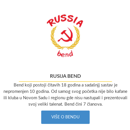
RUSIJA BEND
Bend koji postoji čitavih 18 godina a sadašnjj sastav je
nepromenjen 10 godina. Od samog svog početka nije bilo kafane
ili kluba u Novom Sadu i regionu gde nisu nastupali i prezentovali
svoj veliki talenat. Bend čini 7 članova.
VIŠE O BENDU