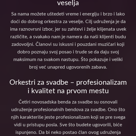
veselja
Sa nama možete uštedeti vreme i energiju i brzo i lako
doći do dobrog orkestra za veselje. Cilj udruženja je da
ima raznovrsni izbor, jer su zahtevi i želje klijenata uvek
različite, a svakako nam je namera da naši klijenti budu
zadovoljni. Članovi su iskusni i pouzdani muzičari koji
dobro poznaju svoj posao i trude se da daju svoj
maksimum na svakom nastupu. Što pokazuje i veliki
broj već unapred ugovorenih zabava.
Orkestri za svadbe – profesionalizam
i kvalitet na prvom mestu
Četiri novosadska benda za svadbe su osnovali
udruženje profesionalnih bendova za svadbe. Ono što
njih karakteriše jeste profesionalizam koji se pre svega
vidi u pristupu posla. Sve što budete ugovorili, biće
ispunjeno. Da bi neko postao član ovog udruženja