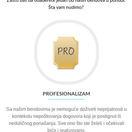
Zašto baš da odaberete jedan od naših bendova u ponudi.
Šta vam nudimo?
PROFESIONALIZAM
Sa našim bendovima je nemoguće doživeti neprijatnosti u
kontekstu nepoštovanja dogovora koji je postignut ili
nedoličnog ponašanja. Sve ono što ste želeli i očekivali
biće i realizovano.