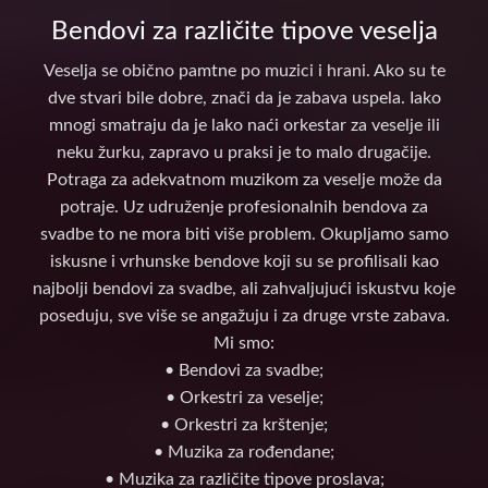
Bendovi za različite tipove veselja
Veselja se obično pamtne po muzici i hrani. Ako su te
dve stvari bile dobre, znači da je zabava uspela. Iako
mnogi smatraju da je lako naći orkestar za veselje ili
neku žurku, zapravo u praksi je to malo drugačije.
Potraga za adekvatnom muzikom za veselje može da
potraje. Uz udruženje profesionalnih bendova za
svadbe to ne mora biti više problem. Okupljamo samo
iskusne i vrhunske bendove koji su se profilisali kao
najbolji bendovi za svadbe, ali zahvaljujući iskustvu koje
poseduju, sve više se angažuju i za druge vrste zabava.
Mi smo:
• Bendovi za svadbe;
• Orkestri za veselje;
• Orkestri za krštenje;
• Muzika za rođendane;
• Muzika za različite tipove proslava;