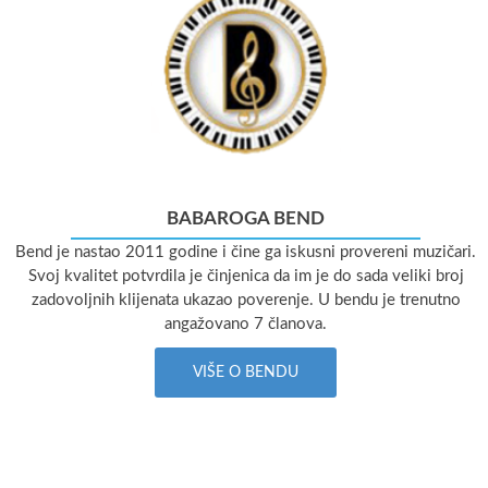
BABAROGA BEND
Bend je nastao 2011 godine i čine ga iskusni provereni muzičari.
Svoj kvalitet potvrdila je činjenica da im je do sada veliki broj
zadovoljnih klijenata ukazao poverenje. U bendu je trenutno
angažovano 7 članova.
VIŠE O BENDU