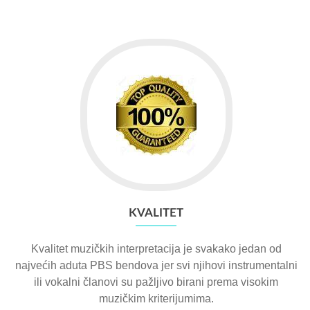
KVALITET
Kvalitet muzičkih interpretacija je svakako jedan od
najvećih aduta PBS bendova jer svi njihovi instrumentalni
ili vokalni članovi su pažljivo birani prema visokim
muzičkim kriterijumima.