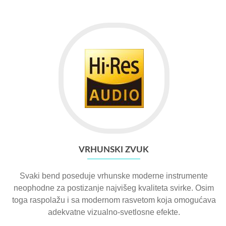
VRHUNSKI ZVUK
Svaki bend poseduje vrhunske moderne instrumente
neophodne za postizanje najvišeg kvaliteta svirke. Osim
toga raspolažu i sa modernom rasvetom koja omogućava
adekvatne vizualno-svetlosne efekte.