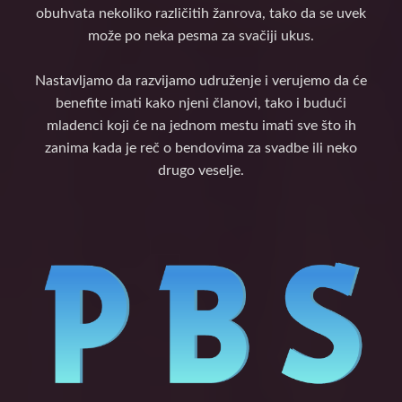
obuhvata nekoliko različitih žanrova, tako da se uvek
može po neka pesma za svačiji ukus.
Nastavljamo da razvijamo udruženje i verujemo da će
benefite imati kako njeni članovi, tako i budući
mladenci koji će na jednom mestu imati sve što ih
zanima kada je reč o bendovima za svadbe ili neko
drugo veselje.