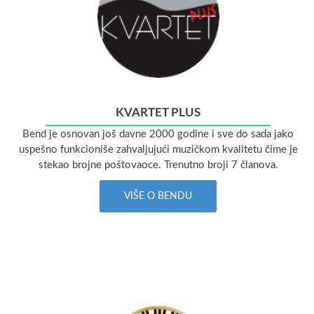
KVARTET PLUS
Bend je osnovan još davne 2000 godine i sve do sada jako
uspešno funkcioniše zahvaljujući muzičkom kvalitetu čime je
stekao brojne poštovaoce. Trenutno broji 7 članova.
VIŠE O BENDU