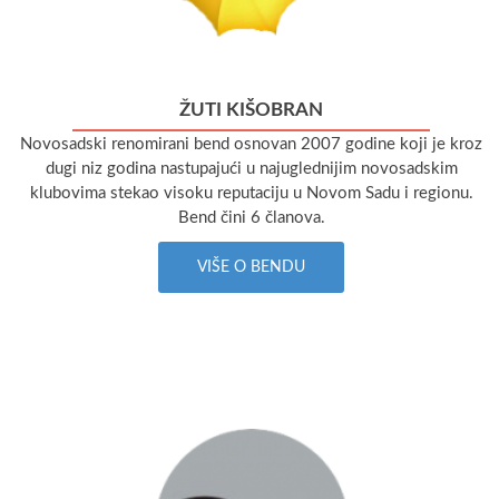
ŽUTI KIŠOBRAN
Novosadski renomirani bend osnovan 2007 godine koji je kroz
dugi niz godina nastupajući u najuglednijim novosadskim
klubovima stekao visoku reputaciju u Novom Sadu i regionu.
Bend čini 6 članova.
VIŠE O BENDU