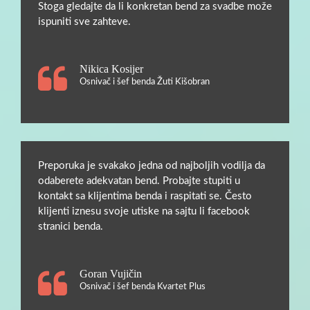
Stoga gledajte da li konkretan bend za svadbe može
ispuniti sve zahteve.
Nikica Kosijer
Osnivač i šef benda Žuti Kišobran
Preporuka je svakako jedna od najboljih vodilja da
odaberete adekvatan bend. Probajte stupiti u
kontakt sa klijentima benda i raspitati se. Često
klijenti iznesu svoje utiske na sajtu li facebook
stranici benda.
Goran Vujičin
Osnivač i šef benda Kvartet Plus