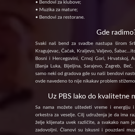
• Bendovi za klubove;
• Muzika za mature;
• Bendovi za restorane.
Gde radimo
Svaki naš bend za svadbe nastupa širom Srb
Kragujevac, Čačak, Kraljevo, Valjevo, Šabac...itd
Bosni i Hercegovini, Crnoj Gori, Hrvatskoj, A
(Banja Luka, Bijeljina, Sarajevo, Zagreb, Beč, 
samo neki od gradova gde su naši bendovi nastu
ovde navedeno to nije nikakav problem stižemo 
Uz PBS lako do kvalitetne m
Sa nama možete uštedeti vreme i energiju i
orkestra za veselje. Cilj udruženja je da ima raz
želje klijenata uvek različite, a svakako nam j
zadovoljni. Članovi su iskusni i pouzdani muz