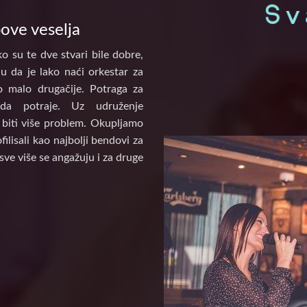
pove veselja
o su te dve stvari bile dobre,
u da je lako naći orkestar za
to malo drugačije. Potraga za
a potraje. Uz udruženje
biti više problem. Okupljamo
ilisali kao najbolji bendovi za
sve više se angažuju i za druge