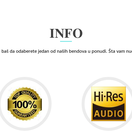
INFO
 baš da odaberete jedan od naših bendova u ponudi. Šta vam n