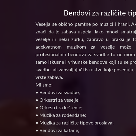
Bendovi za različite ti
Veselja se obično pamtne po muzici i hrani. Ak
znači da je zabava uspela. Iako mnogi smatraj
veselje ili neku žurku, zapravo u praksi je 
adekvatnom muzikom za veselje može d
profesionalnih bendova za svadbe to ne mora 
samo iskusne i vrhunske bendove koji su se prof
svadbe, ali zahvaljujući iskustvu koje poseduju, 
vrste zabava.
Mi smo:
• Bendovi za svadbe;
• Orkestri za veselje;
• Orkestri za krštenje;
• Muzika za rođendane;
• Muzika za različite tipove proslava;
• Bendovi za kafane;