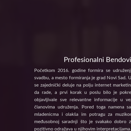
Profesionalni Bendovi
Početkom 2016. godine formira se udruženj
svadbu, a mesto formiranja je grad Novi Sad. 
se zajednički deluje na polju internet marke
da rade, a prvi korak u poslu bilo je pokr
objavljivale sve relevantne informacije u 
članovima udruženja. Pored toga namena s
mladenicma i olakša im potragu za muzikom
međusobnoj saradnji što je svakako dobro z
pozitivno odražava u njihovim interpretacijama