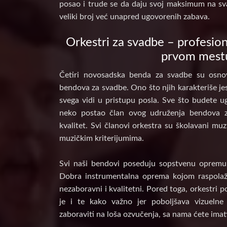
posao i trude se da daju svoj maksimum na sv
veliki broj već unapred ugovorenih zabava.
Orkestri za svadbe – profesion
prvom mest
Četiri novosadska benda za svadbe su osnov
bendova za svadbe. Ono što njih karakteriše jes
svega vidi u pristupu posla. Sve što budete ug
neko postao član ovog udruženja bendova 
kvalitet. Svi članovi orkestra su školavani muz
muzičkim kriterijumima.
Svi naši bendovi poseduju sopstvenu opremu, 
Dobra instrumentalna oprema kojom raspolaž
nezaboravni i kvalitetni. Pored toga, orkestri 
je i te kako važno jer poboljšava vizuelne
zaboraviti na loša ozvučenja, sa nama ćete imat