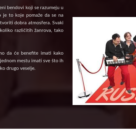
veni bendovi koji se razumeju u
vo je to koje pomaže da se na
tvoriti dobra atmosfera. Svaki
oliko različitih žanrova, tako
mo da će benefite imati kako
a jednom mestu imati sve što ih
ko drugo veselje.