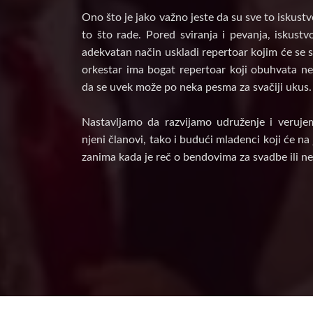
Ono što je jako važno jeste da su sve to iskust
to što rade. Pored sviranja i pevanja, iskust
adekvatan način uskladi repertoar kojim će se s
orkestar ima bogat repertoar koji obuhvata nek
da se uvek može po neka pesma za svačiji ukus.
Nastavljamo da razvijamo udruženje i veruje
njeni članovi, tako i budući mladenci koji će n
zanima kada je reč o bendovima za svadbe ili ne