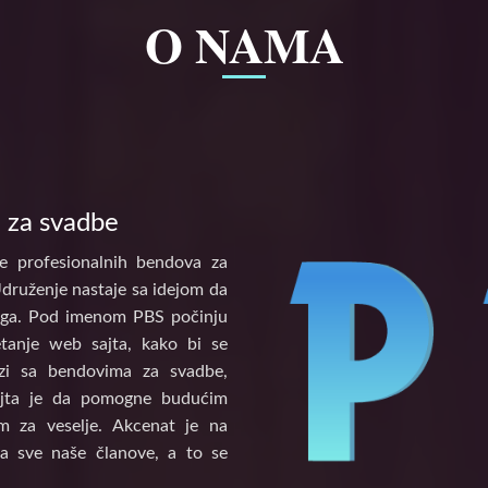
O NAMA
 za svadbe
e profesionalnih bendova za
Udruženje nastaje sa idejom da
tinga. Pod imenom PBS počinju
etanje web sajta, kako bi se
vezi sa bendovima za svadbe,
ajta je da pomogne budućim
 za veselje. Akcenat je na
a sve naše članove, a to se
.