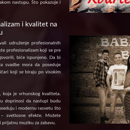
akom nastupu. Što pokazuje i
alizam i kvalitet na
u
ali udruženje profesionalnih
te profesionalizam koji se pre
ovorili, biće ispunjeno. Da bi
za svadbe mora da poseduje
ičari koji se biraju po visokim
koja je vrhunskog kvaliteta.
u doprinosi da nastupi budu
poseduju i modernu rasvetu što
 – svetlosne efekte. Možete
i prijatnu muziku za zabavu.