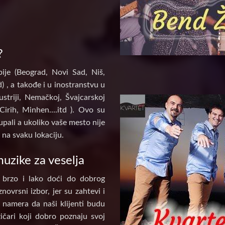
?
ije (Beograd, Novi Sad, Niš,
) , a takođe i u inostranstvu u
ustriji, Nemačkoj, Švajcarskoj
Cirih, Minhen....itd ). Ovo su
pali a ukoliko vaše mesto nije
na svaku lokaciju.
uzike za veselja
 brzo i lako doći do dobrog
novrsni izbor, jer su zahtevi i
e namera da naši klijenti budu
ičari koji dobro poznaju svoj