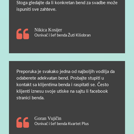
Stoga gledajte da li konkretan bend za svadbe može
ispuniti sve zahteve.
Nikica Kosijer
Osnivač i šef benda Žuti Kišobran
Preporuka je svakako jedna od najboljih vodilja da
odaberete adekvatan bend. Probajte stupiti u
kontakt sa klijentima benda i raspitati se. Često
klijenti iznesu svoje utiske na sajtu li facebook
stranici benda.
Goran Vujičin
Osnivač i šef benda Kvartet Plus