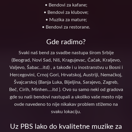
• Bendovi za kafane;
• Bendovi za klubove;
• Muzika za mature;
• Bendovi za restorane.
Gde radimo?
Svaki naš bend za svadbe nastupa širom Srbije
(Beograd, Novi Sad, Niš, Kragujevac, Čačak, Kraljevo,
Valjevo, Šabac...itd) , a takođe i u inostranstvu u Bosni i
Hercegovini, Crnoj Gori, Hrvatskoj, Austriji, Nemačkoj,
Švajcarskoj (Banja Luka, Bijeljina, Sarajevo, Zagreb,
Beč, Cirih, Minhen....itd ). Ovo su samo neki od gradova
gde su naši bendovi nastupali a ukoliko vaše mesto nije
ovde navedeno to nije nikakav problem stižemo na
svaku lokaciju.
Uz PBS lako do kvalitetne muzike za