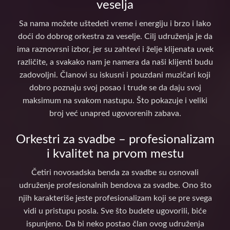
veselja
Sa nama možete uštedeti vreme i energiju i brzo i lako
doći do dobrog orkestra za veselje. Cilj udruženja je da
ima raznovrsni izbor, jer su zahtevi i želje klijenata uvek
različite, a svakako nam je namera da naši klijenti budu
zadovoljni. Članovi su iskusni i pouzdani muzičari koji
dobro poznaju svoj posao i trude se da daju svoj
maksimum na svakom nastupu. Što pokazuje i veliki
broj već unapred ugovorenih zabava.
Orkestri za svadbe – profesionalizam
i kvalitet na prvom mestu
Četiri novosadska benda za svadbe su osnovali
udruženje profesionalnih bendova za svadbe. Ono što
njih karakteriše jeste profesionalizam koji se pre svega
vidi u pristupu posla. Sve što budete ugovorili, biće
ispunjeno. Da bi neko postao član ovog udruženja