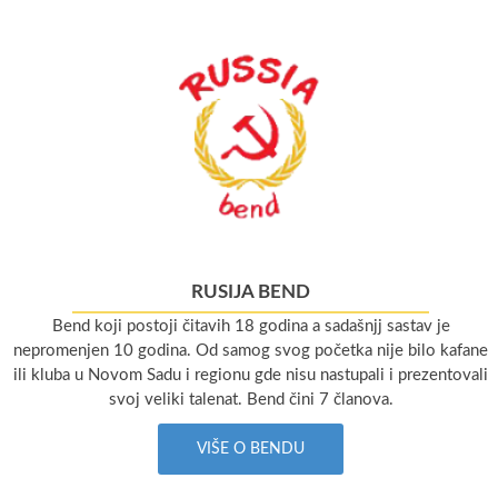
RUSIJA BEND
Bend koji postoji čitavih 18 godina a sadašnjj sastav je
nepromenjen 10 godina. Od samog svog početka nije bilo kafane
ili kluba u Novom Sadu i regionu gde nisu nastupali i prezentovali
svoj veliki talenat. Bend čini 7 članova.
VIŠE O BENDU