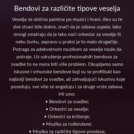
Bendovi za različite tipove veselja
Veselja se obično pamtne po muzici i hrani. Ako su te
dve stvari bile dobre, znači da je zabava uspela. Iako
mnogi smatraju da je lako naći orkestar za veselje ili
neku žurku, zapravo u praksi je to malo drugačije.
Potraga za adekvatnom muzikom za veselje može da
potraje. Uz udruženje profesionalnih bendova za
svadbe to ne mora biti više problem. Okupljamo samo
iskusne i vrhunske bendove koji su se profilisali kao
najbolji bendovi za svadbe, ali zahvaljujući iskustvu koje
poseduju, sve više se angažuju i za druge vrste zabava.
Mi smo:
• Bendovi za svadbe;
• Orkestri za veselje;
• Orkestri za krštenje;
• Muzika za rođendane;
• Muzika za različite tipove proslava;