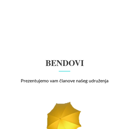
BENDOVI
Prezentujemo vam članove našeg udruženja