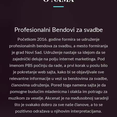
Profesionalni Bendovi za svadbe
Početkom 2016. godine formira se udruženje
profesionalnih bendova za svadbu, a mesto formiranja
je grad Novi Sad. Udruženje nastaje sa idejom da se
zajednički deluje na polju internet marketinga. Pod
imenom PBS počinju da rade, a prvi korak u poslu bilo
je pokretanje web sajta, kako bi se objavljivale sve
relevantne informacije u vezi sa bendovima za svadbe,
članovima udruženja. Pored toga namena sajta je da
pomogne budućim mladenicma i olakša im potragu za
muzikom za veselje. Akcenat je na međusobnoj saradnji
što je svakako dobro za sve naše članove, a to se
pozitivno odražava u njihovim interpretacijama.