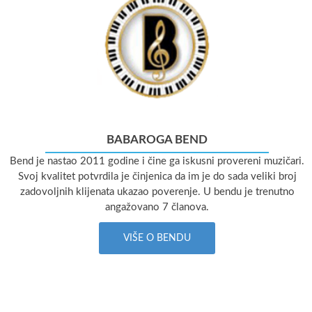
BABAROGA BEND
Bend je nastao 2011 godine i čine ga iskusni provereni muzičari.
Svoj kvalitet potvrdila je činjenica da im je do sada veliki broj
zadovoljnih klijenata ukazao poverenje. U bendu je trenutno
angažovano 7 članova.
VIŠE O BENDU