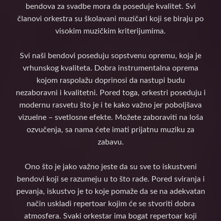
bendova za svadbe mora da poseduje kvalitet. Svi
članovi orkestra su školavani muzičari koji se biraju po
visokim muzičkim kriterijumima.
Svi naši bendovi poseduju sopstvenu opremu, koja je
vrhunskog kvaliteta. Dobra instrumentalna oprema
kojom raspolažu doprinosi da nastupi budu
nezaboravni i kvalitetni. Pored toga, orkestri poseduju i
modernu rasvetu što je i te kako važno jer poboljšava
vizuelne – svetlosne efekte. Možete zaboraviti na loša
ozvučenja, sa nama ćete imati prijatnu muziku za
zabavu.
Ono što je jako važno jeste da su sve to iskustveni
bendovi koji se razumeju u to što rade. Pored sviranja i
pevanja, iskustvo je to koje pomaže da se na adekvatan
način uskladi repertoar kojim će se stvoriti dobra
atmosfera. Svaki orkestar ima bogat repertoar koji