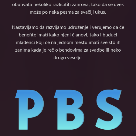
obuhvata nekoliko različitih žanrova, tako da se uvek
može po neka pesma za svačiji ukus.
Nastavljamo da razvijamo udruženje i verujemo da će
benefite imati kako njeni članovi, tako i budući
mladenci koji će na jednom mestu imati sve što ih
zanima kada je reč o bendovima za svadbe ili neko
drugo veselje.