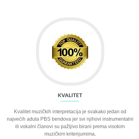
KVALITET
Kvalitet muzičkih interpretacija je svakako jedan od
najvećih aduta PBS bendova jer svi njihovi instrumentalni
ili vokalni članovi su pažljivo birani prema visokim
muzičkim kriterijumima.