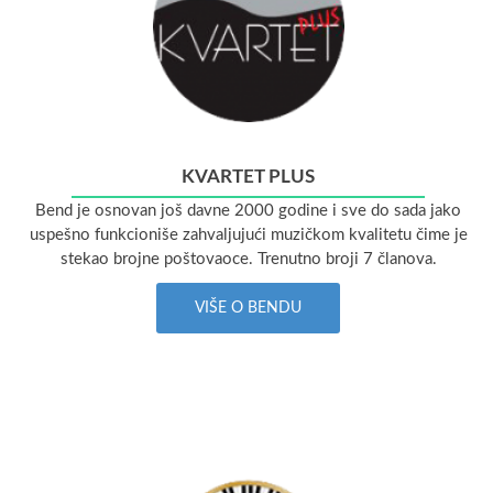
KVARTET PLUS
Bend je osnovan još davne 2000 godine i sve do sada jako
uspešno funkcioniše zahvaljujući muzičkom kvalitetu čime je
stekao brojne poštovaoce. Trenutno broji 7 članova.
VIŠE O BENDU