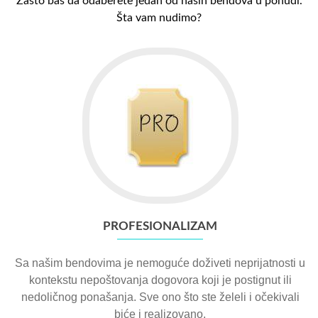
Zašto baš da odaberete jedan od naših bendova u ponudi.
Šta vam nudimo?
PROFESIONALIZAM
Sa našim bendovima je nemoguće doživeti neprijatnosti u
kontekstu nepoštovanja dogovora koji je postignut ili
nedoličnog ponašanja. Sve ono što ste želeli i očekivali
biće i realizovano.