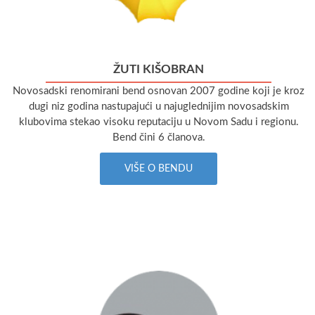
ŽUTI KIŠOBRAN
Novosadski renomirani bend osnovan 2007 godine koji je kroz
dugi niz godina nastupajući u najuglednijim novosadskim
klubovima stekao visoku reputaciju u Novom Sadu i regionu.
Bend čini 6 članova.
VIŠE O BENDU