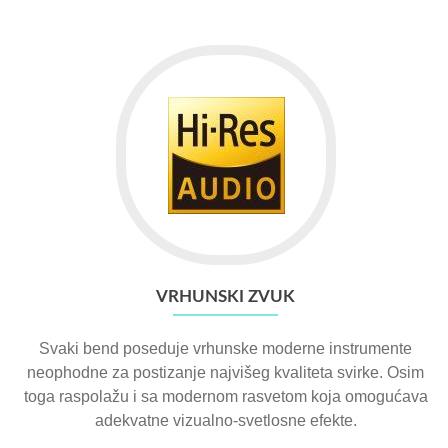
VRHUNSKI ZVUK
Svaki bend poseduje vrhunske moderne instrumente
neophodne za postizanje najvišeg kvaliteta svirke. Osim
toga raspolažu i sa modernom rasvetom koja omogućava
adekvatne vizualno-svetlosne efekte.