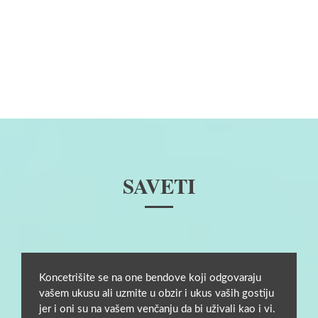
SAVETI
Koncetrišite se na one bendove koji odgovaraju
vašem ukusu ali uzmite u obzir i ukus vaših gostiju
jer i oni su na vašem venčanju da bi uživali kao i vi.