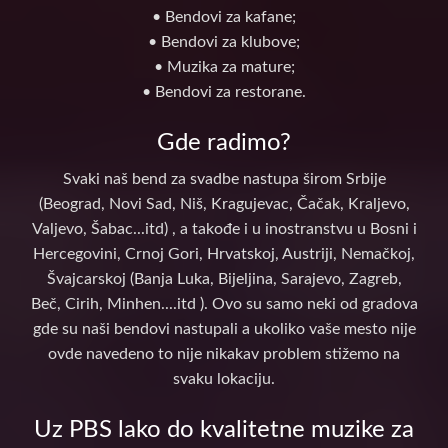
• Bendovi za kafane;
• Bendovi za klubove;
• Muzika za mature;
• Bendovi za restorane.
Gde radimo?
Svaki naš bend za svadbe nastupa širom Srbije
(Beograd, Novi Sad, Niš, Kragujevac, Čačak, Kraljevo,
Valjevo, Šabac...itd) , a takođe i u inostranstvu u Bosni i
Hercegovini, Crnoj Gori, Hrvatskoj, Austriji, Nemačkoj,
Švajcarskoj (Banja Luka, Bijeljina, Sarajevo, Zagreb,
Beč, Cirih, Minhen....itd ). Ovo su samo neki od gradova
gde su naši bendovi nastupali a ukoliko vaše mesto nije
ovde navedeno to nije nikakav problem stižemo na
svaku lokaciju.
Uz PBS lako do kvalitetne muzike za