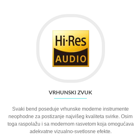
VRHUNSKI ZVUK
Svaki bend poseduje vrhunske moderne instrumente
neophodne za postizanje najvišeg kvaliteta svirke. Osim
toga raspolažu i sa modernom rasvetom koja omogućava
adekvatne vizualno-svetlosne efekte.