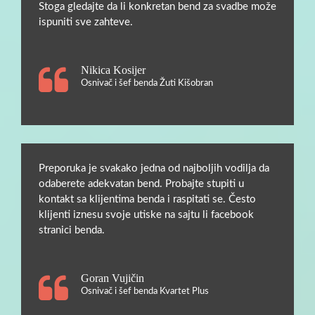
Stoga gledajte da li konkretan bend za svadbe može
ispuniti sve zahteve.
Nikica Kosijer
Osnivač i šef benda Žuti Kišobran
Preporuka je svakako jedna od najboljih vodilja da
odaberete adekvatan bend. Probajte stupiti u
kontakt sa klijentima benda i raspitati se. Često
klijenti iznesu svoje utiske na sajtu li facebook
stranici benda.
Goran Vujičin
Osnivač i šef benda Kvartet Plus