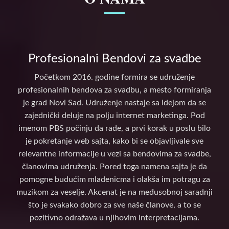
Profesionalni Bendovi za svadbe
Početkom 2016. godine formira se udruženje
profesionalnih bendova za svadbu, a mesto formiranja
je grad Novi Sad. Udruženje nastaje sa idejom da se
zajednički deluje na polju internet marketinga. Pod
imenom PBS počinju da rade, a prvi korak u poslu bilo
je pokretanje web sajta, kako bi se objavljivale sve
relevantne informacije u vezi sa bendovima za svadbe,
članovima udruženja. Pored toga namena sajta je da
pomogne budućim mladenicma i olakša im potragu za
muzikom za veselje. Akcenat je na međusobnoj saradnji
što je svakako dobro za sve naše članove, a to se
pozitivno odražava u njihovim interpretacijama.