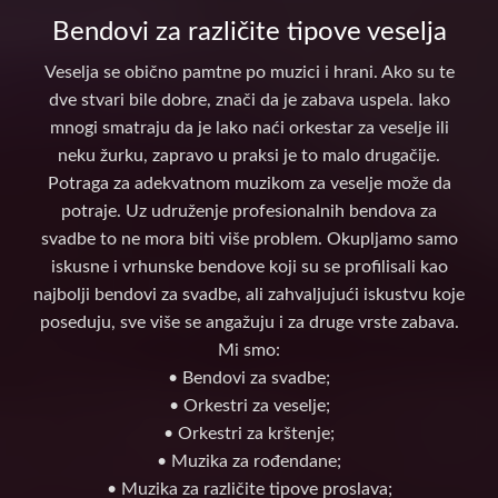
Bendovi za različite tipove veselja
Veselja se obično pamtne po muzici i hrani. Ako su te
dve stvari bile dobre, znači da je zabava uspela. Iako
mnogi smatraju da je lako naći orkestar za veselje ili
neku žurku, zapravo u praksi je to malo drugačije.
Potraga za adekvatnom muzikom za veselje može da
potraje. Uz udruženje profesionalnih bendova za
svadbe to ne mora biti više problem. Okupljamo samo
iskusne i vrhunske bendove koji su se profilisali kao
najbolji bendovi za svadbe, ali zahvaljujući iskustvu koje
poseduju, sve više se angažuju i za druge vrste zabava.
Mi smo:
• Bendovi za svadbe;
• Orkestri za veselje;
• Orkestri za krštenje;
• Muzika za rođendane;
• Muzika za različite tipove proslava;