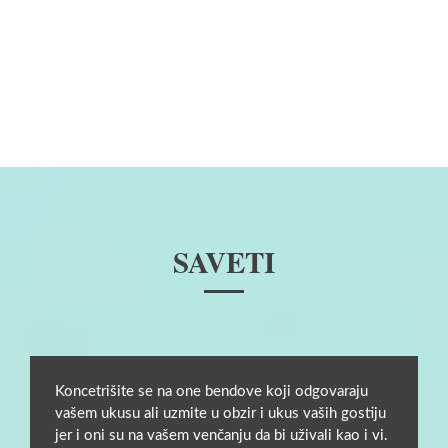
SAVETI
Koncetrišite se na one bendove koji odgovaraju
vašem ukusu ali uzmite u obzir i ukus vaših gostiju
jer i oni su na vašem venčanju da bi uživali kao i vi.