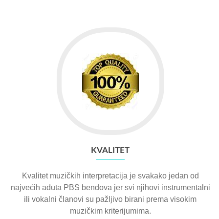
KVALITET
Kvalitet muzičkih interpretacija je svakako jedan od
najvećih aduta PBS bendova jer svi njihovi instrumentalni
ili vokalni članovi su pažljivo birani prema visokim
muzičkim kriterijumima.