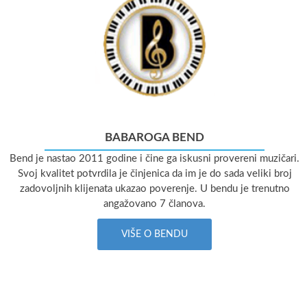
BABAROGA BEND
Bend je nastao 2011 godine i čine ga iskusni provereni muzičari.
Svoj kvalitet potvrdila je činjenica da im je do sada veliki broj
zadovoljnih klijenata ukazao poverenje. U bendu je trenutno
angažovano 7 članova.
VIŠE O BENDU