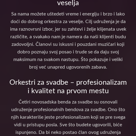
veselja
Sa nama možete uštedeti vreme i energiju i brzo i lako
doći do dobrog orkestra za veselje. Cilj udruženja je da
ima raznovrsni izbor, jer su zahtevi i želje klijenata uvek
različite, a svakako nam je namera da naši klijenti budu
zadovoljni. Članovi su iskusni i pouzdani muzičari koji
dobro poznaju svoj posao i trude se da daju svoj
maksimum na svakom nastupu. Što pokazuje i veliki
broj već unapred ugovorenih zabava.
Orkestri za svadbe – profesionalizam
i kvalitet na prvom mestu
Četiri novosadska benda za svadbe su osnovali
udruženje profesionalnih bendova za svadbe. Ono što
njih karakteriše jeste profesionalizam koji se pre svega
vidi u pristupu posla. Sve što budete ugovorili, biće
ispunjeno. Da bi neko postao član ovog udruženja