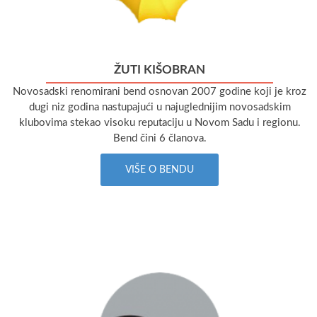
ŽUTI KIŠOBRAN
Novosadski renomirani bend osnovan 2007 godine koji je kroz
dugi niz godina nastupajući u najuglednijim novosadskim
klubovima stekao visoku reputaciju u Novom Sadu i regionu.
Bend čini 6 članova.
VIŠE O BENDU