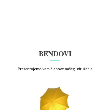
BENDOVI
Prezentujemo vam članove našeg udruženja