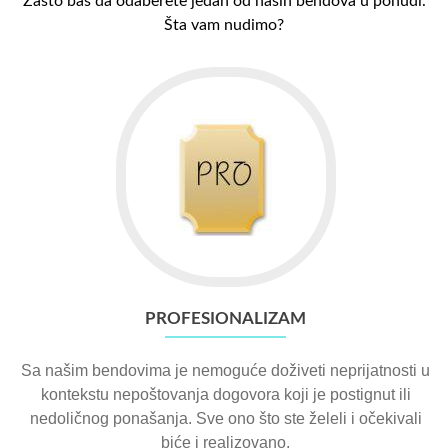
Zašto baš da odaberete jedan od naših bendova u ponudi.
Šta vam nudimo?
PROFESIONALIZAM
Sa našim bendovima je nemoguće doživeti neprijatnosti u
kontekstu nepoštovanja dogovora koji je postignut ili
nedoličnog ponašanja. Sve ono što ste želeli i očekivali
biće i realizovano.