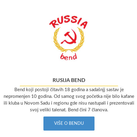
RUSIJA BEND
Bend koji postoji čitavih 18 godina a sadašnjj sastav je
nepromenjen 10 godina. Od samog svog početka nije bilo kafane
ili kluba u Novom Sadu i regionu gde nisu nastupali i prezentovali
svoj veliki talenat. Bend čini 7 članova.
VIŠE O BENDU