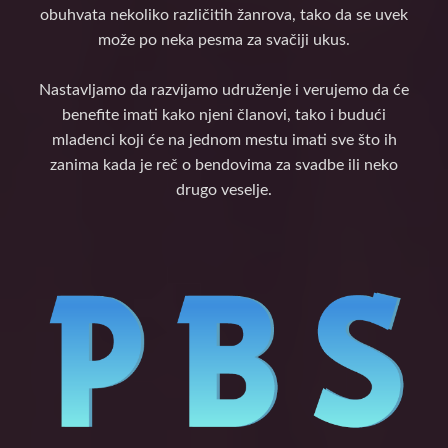
obuhvata nekoliko različitih žanrova, tako da se uvek
može po neka pesma za svačiji ukus.
Nastavljamo da razvijamo udruženje i verujemo da će
benefite imati kako njeni članovi, tako i budući
mladenci koji će na jednom mestu imati sve što ih
zanima kada je reč o bendovima za svadbe ili neko
drugo veselje.