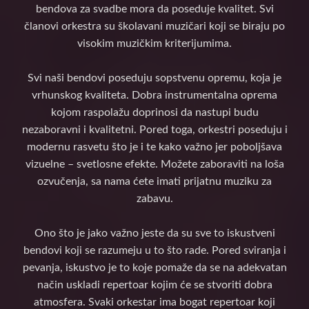
bendova za svadbe mora da poseduje kvalitet. Svi
članovi orkestra su školavani muzičari koji se biraju po
visokim muzičkim kriterijumima.
Svi naši bendovi poseduju sopstvenu opremu, koja je
vrhunskog kvaliteta. Dobra instrumentalna oprema
kojom raspolažu doprinosi da nastupi budu
nezaboravni i kvalitetni. Pored toga, orkestri poseduju i
modernu rasvetu što je i te kako važno jer poboljšava
vizuelne – svetlosne efekte. Možete zaboraviti na loša
ozvučenja, sa nama ćete imati prijatnu muziku za
zabavu.
Ono što je jako važno jeste da su sve to iskustveni
bendovi koji se razumeju u to što rade. Pored sviranja i
pevanja, iskustvo je to koje pomaže da se na adekvatan
način uskladi repertoar kojim će se stvoriti dobra
atmosfera. Svaki orkestar ima bogat repertoar koji