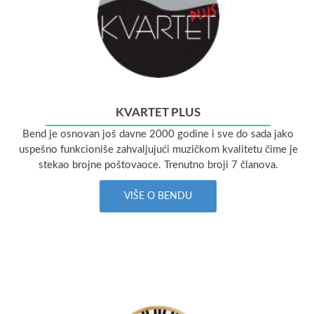
KVARTET PLUS
Bend je osnovan još davne 2000 godine i sve do sada jako
uspešno funkcioniše zahvaljujući muzičkom kvalitetu čime je
stekao brojne poštovaoce. Trenutno broji 7 članova.
VIŠE O BENDU