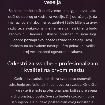
veselja
Sa nama možete uštedeti vreme i energiju i brzo i lako
doći do dobrog orkestra za veselje. Cilj udruženja je da
ima raznovrsni izbor, jer su zahtevi i želje klijenata uvek
različite, a svakako nam je namera da naši klijenti budu
zadovoljni. Članovi su iskusni i pouzdani muzičari koji
dobro poznaju svoj posao i trude se da daju svoj
maksimum na svakom nastupu. Što pokazuje i veliki
broj već unapred ugovorenih zabava.
Orkestri za svadbe – profesionalizam
i kvalitet na prvom mestu
Četiri novosadska benda za svadbe su osnovali
udruženje profesionalnih bendova za svadbe. Ono što
njih karakteriše jeste profesionalizam koji se pre svega
vidi u pristupu posla. Sve što budete ugovorili, biće
ispunjeno. Da bi neko postao član ovog udruženja