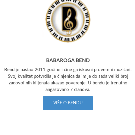
BABAROGA BEND
Bend je nastao 2011 godine i čine ga iskusni provereni muzičari.
Svoj kvalitet potvrdila je činjenica da im je do sada veliki broj
zadovoljnih klijenata ukazao poverenje. U bendu je trenutno
angažovano 7 članova.
VIŠE O BENDU