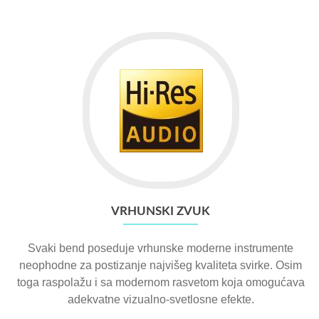
VRHUNSKI ZVUK
Svaki bend poseduje vrhunske moderne instrumente
neophodne za postizanje najvišeg kvaliteta svirke. Osim
toga raspolažu i sa modernom rasvetom koja omogućava
adekvatne vizualno-svetlosne efekte.