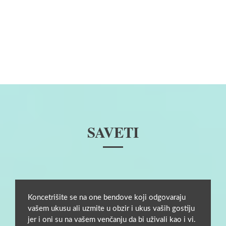
SAVETI
Koncetrišite se na one bendove koji odgovaraju
vašem ukusu ali uzmite u obzir i ukus vaših gostiju
jer i oni su na vašem venčanju da bi uživali kao i vi.