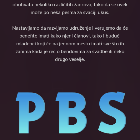
obuhvata nekoliko različitih žanrova, tako da se uvek
može po neka pesma za svačiji ukus.
Nastavljamo da razvijamo udruženje i verujemo da će
benefite imati kako njeni članovi, tako i budući
mladenci koji će na jednom mestu imati sve što ih
zanima kada je reč o bendovima za svadbe ili neko
drugo veselje.