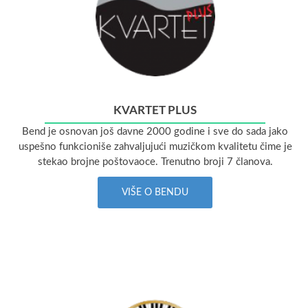
KVARTET PLUS
Bend je osnovan još davne 2000 godine i sve do sada jako
uspešno funkcioniše zahvaljujući muzičkom kvalitetu čime je
stekao brojne poštovaoce. Trenutno broji 7 članova.
VIŠE O BENDU