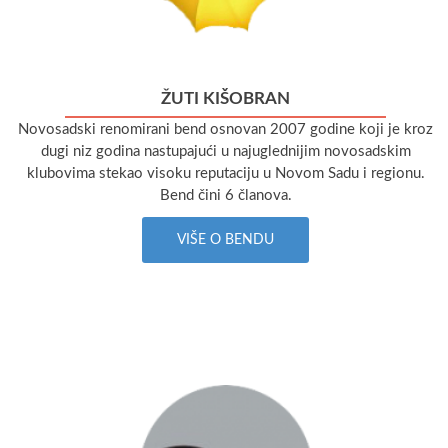
ŽUTI KIŠOBRAN
Novosadski renomirani bend osnovan 2007 godine koji je kroz
dugi niz godina nastupajući u najuglednijim novosadskim
klubovima stekao visoku reputaciju u Novom Sadu i regionu.
Bend čini 6 članova.
VIŠE O BENDU