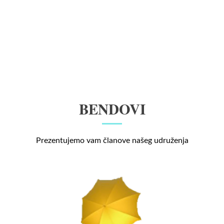
BENDOVI
Prezentujemo vam članove našeg udruženja