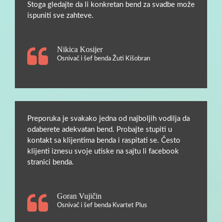
Stoga gledajte da li konkretan bend za svadbe može
ispuniti sve zahteve.
Nikica Kosijer
Osnivač i šef benda Žuti Kišobran
Preporuka je svakako jedna od najboljih vodilja da
odaberete adekvatan bend. Probajte stupiti u
kontakt sa klijentima benda i raspitati se. Često
klijenti iznesu svoje utiske na sajtu li facebook
stranici benda.
Goran Vujičin
Osnivač i šef benda Kvartet Plus