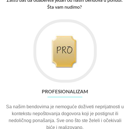
Zašto baš da odaberete jedan od naših bendova u ponudi.
Šta vam nudimo?
PROFESIONALIZAM
Sa našim bendovima je nemoguće doživeti neprijatnosti u
kontekstu nepoštovanja dogovora koji je postignut ili
nedoličnog ponašanja. Sve ono što ste želeli i očekivali
biće i realizovano.