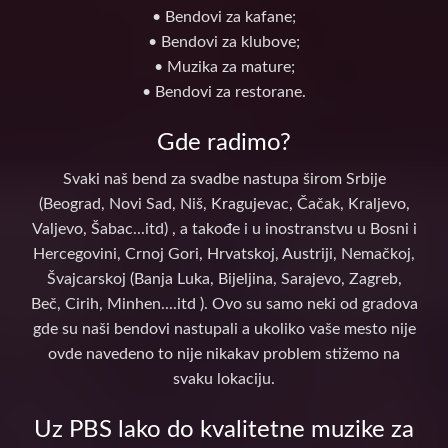
• Bendovi za kafane;
• Bendovi za klubove;
• Muzika za mature;
• Bendovi za restorane.
Gde radimo?
Svaki naš bend za svadbe nastupa širom Srbije
(Beograd, Novi Sad, Niš, Kragujevac, Čačak, Kraljevo,
Valjevo, Šabac...itd) , a takođe i u inostranstvu u Bosni i
Hercegovini, Crnoj Gori, Hrvatskoj, Austriji, Nemačkoj,
Švajcarskoj (Banja Luka, Bijeljina, Sarajevo, Zagreb,
Beč, Cirih, Minhen....itd ). Ovo su samo neki od gradova
gde su naši bendovi nastupali a ukoliko vaše mesto nije
ovde navedeno to nije nikakav problem stižemo na
svaku lokaciju.
Uz PBS lako do kvalitetne muzike za