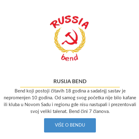
RUSIJA BEND
Bend koji postoji čitavih 18 godina a sadašnjj sastav je
nepromenjen 10 godina. Od samog svog početka nije bilo kafane
ili kluba u Novom Sadu i regionu gde nisu nastupali i prezentovali
svoj veliki talenat. Bend čini 7 članova.
VIŠE O BENDU