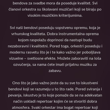
bendova za svadbe mora da poseduje kvalitet. Svi
članovi orkestra su školavani muzičari koji se biraju po
visokim muzičkim kriterijumima.
Svi naši bendovi poseduju sopstvenu opremu, koja je
vrhunskog kvaliteta. Dobra instrumentalna oprema
kojom raspolažu doprinosi da nastupi budu
nezaboravni i kvalitetni. Pored toga, orkestri poseduju i
modernu rasvetu što je i te kako važno jer poboljšava
vizuelne – svetlosne efekte. Možete zaboraviti na loša
ozvučenja, sa nama ćete imati prijatnu muziku za
zabavu.
Ono što je jako važno jeste da su sve to iskustveni
bendovi koji se razumeju u to što rade. Pored sviranja i
pevanja, iskustvo je to koje pomaže da se na adekvatan
način uskladi repertoar kojim će se stvoriti dobra
atmosfera. Svaki orkestar ima bogat repertoar koji