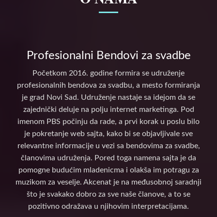
Profesionalni Bendovi za svadbe
Početkom 2016. godine formira se udruženje
profesionalnih bendova za svadbu, a mesto formiranja
je grad Novi Sad. Udruženje nastaje sa idejom da se
zajednički deluje na polju internet marketinga. Pod
imenom PBS počinju da rade, a prvi korak u poslu bilo
je pokretanje web sajta, kako bi se objavljivale sve
relevantne informacije u vezi sa bendovima za svadbe,
članovima udruženja. Pored toga namena sajta je da
pomogne budućim mladenicma i olakša im potragu za
muzikom za veselje. Akcenat je na međusobnoj saradnji
što je svakako dobro za sve naše članove, a to se
pozitivno odražava u njihovim interpretacijama.