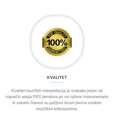
KVALITET
Kvalitet muzičkih interpretacija je svakako jedan od
najvećih aduta PBS bendova jer svi njihovi instrumentalni
ili vokalni članovi su pažljivo birani prema visokim
muzičkim kriterijumima.