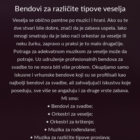
Bendovi za različite tipove veselja
Veselja se obično pamtne po muzici i hrani. Ako su te
dve stvari bile dobre, znači da je zabava uspela. Iako
mnogi smatraju da je lako naći orkestar za veselje ili
neku žurku, zapravo u praksi je to malo drugačije.
Potraga za adekvatnom muzikom za veselje može da
potraje. Uz udruženje profesionalnih bendova za
svadbe to ne mora biti više problem. Okupljamo samo
iskusne i vrhunske bendove koji su se profilisali kao
najbolji bendovi za svadbe, ali zahvaljujući iskustvu koje
poseduju, sve više se angažuju i za druge vrste zabava.
Mi smo:
• Bendovi za svadbe;
• Orkestri za veselje;
• Orkestri za krštenje;
• Muzika za rođendane;
• Muzika za različite tipove proslava;