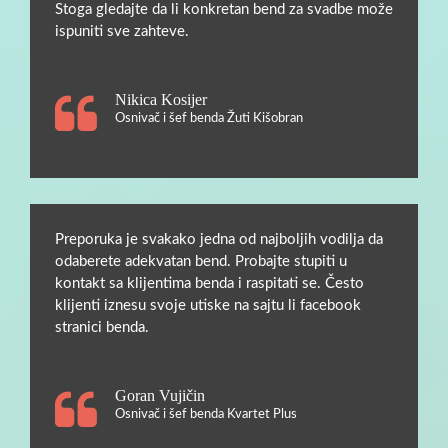
Stoga gledajte da li konkretan bend za svadbe može
ispuniti sve zahteve.
Nikica Kosijer
Osnivač i šef benda Žuti Kišobran
Preporuka je svakako jedna od najboljih vodilja da
odaberete adekvatan bend. Probajte stupiti u
kontakt sa klijentima benda i raspitati se. Često
klijenti iznesu svoje utiske na sajtu li facebook
stranici benda.
Goran Vujičin
Osnivač i šef benda Kvartet Plus