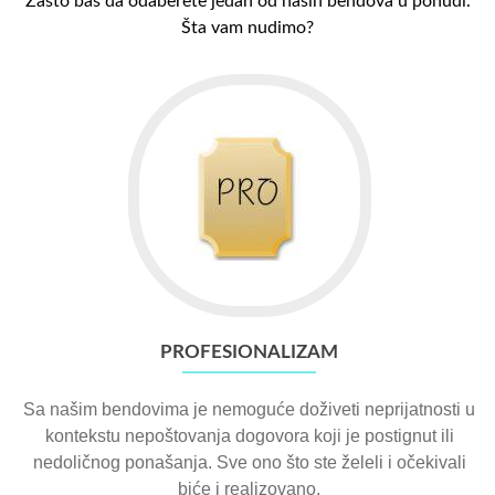
Zašto baš da odaberete jedan od naših bendova u ponudi.
Šta vam nudimo?
PROFESIONALIZAM
Sa našim bendovima je nemoguće doživeti neprijatnosti u
kontekstu nepoštovanja dogovora koji je postignut ili
nedoličnog ponašanja. Sve ono što ste želeli i očekivali
biće i realizovano.