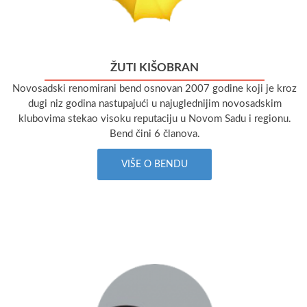
ŽUTI KIŠOBRAN
Novosadski renomirani bend osnovan 2007 godine koji je kroz
dugi niz godina nastupajući u najuglednijim novosadskim
klubovima stekao visoku reputaciju u Novom Sadu i regionu.
Bend čini 6 članova.
VIŠE O BENDU