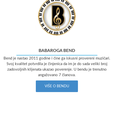
BABAROGA BEND
Bend je nastao 2011 godine i čine ga iskusni provereni muzičari.
Svoj kvalitet potvrdila je činjenica da im je do sada veliki broj
zadovoljnih klijenata ukazao poverenje. U bendu je trenutno
angažovano 7 članova.
VIŠE O BENDU