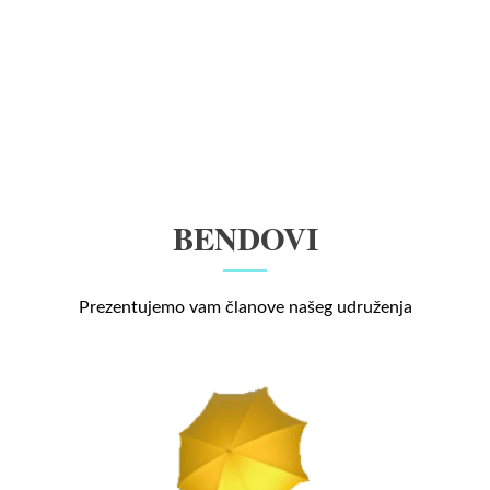
BENDOVI
Prezentujemo vam članove našeg udruženja