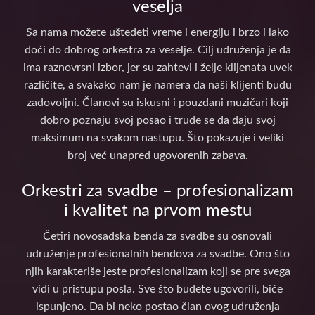
veselja
Sa nama možete uštedeti vreme i energiju i brzo i lako
doći do dobrog orkestra za veselje. Cilj udruženja je da
ima raznovrsni izbor, jer su zahtevi i želje klijenata uvek
različite, a svakako nam je namera da naši klijenti budu
zadovoljni. Članovi su iskusni i pouzdani muzičari koji
dobro poznaju svoj posao i trude se da daju svoj
maksimum na svakom nastupu. Što pokazuje i veliki
broj već unapred ugovorenih zabava.
Orkestri za svadbe – profesionalizam
i kvalitet na prvom mestu
Četiri novosadska benda za svadbe su osnovali
udruženje profesionalnih bendova za svadbe. Ono što
njih karakteriše jeste profesionalizam koji se pre svega
vidi u pristupu posla. Sve što budete ugovorili, biće
ispunjeno. Da bi neko postao član ovog udruženja