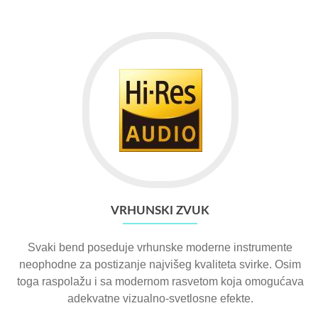
VRHUNSKI ZVUK
Svaki bend poseduje vrhunske moderne instrumente
neophodne za postizanje najvišeg kvaliteta svirke. Osim
toga raspolažu i sa modernom rasvetom koja omogućava
adekvatne vizualno-svetlosne efekte.