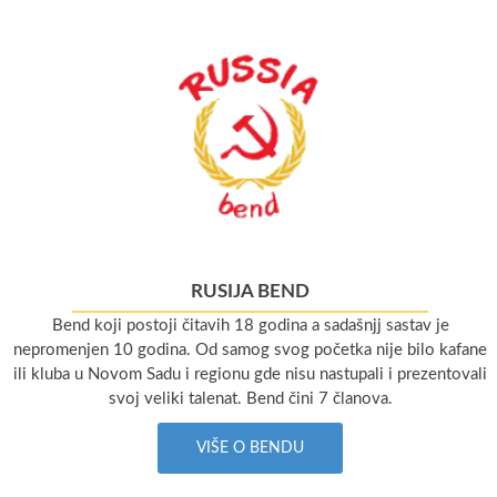
RUSIJA BEND
Bend koji postoji čitavih 18 godina a sadašnjj sastav je
nepromenjen 10 godina. Od samog svog početka nije bilo kafane
ili kluba u Novom Sadu i regionu gde nisu nastupali i prezentovali
svoj veliki talenat. Bend čini 7 članova.
VIŠE O BENDU