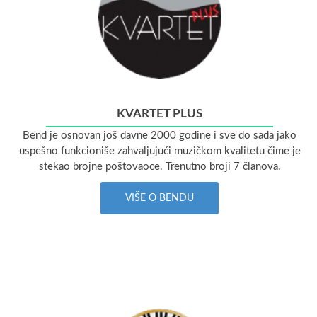
KVARTET PLUS
Bend je osnovan još davne 2000 godine i sve do sada jako
uspešno funkcioniše zahvaljujući muzičkom kvalitetu čime je
stekao brojne poštovaoce. Trenutno broji 7 članova.
VIŠE O BENDU