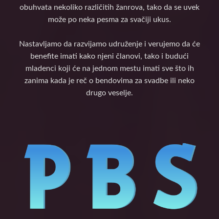
obuhvata nekoliko različitih žanrova, tako da se uvek
može po neka pesma za svačiji ukus.
Nastavljamo da razvijamo udruženje i verujemo da će
benefite imati kako njeni članovi, tako i budući
mladenci koji će na jednom mestu imati sve što ih
zanima kada je reč o bendovima za svadbe ili neko
drugo veselje.