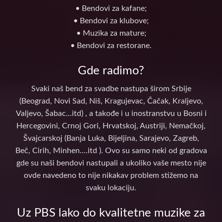
• Bendovi za kafane;
• Bendovi za klubove;
• Muzika za mature;
• Bendovi za restorane.
Gde radimo?
Svaki naš bend za svadbe nastupa širom Srbije
(Beograd, Novi Sad, Niš, Kragujevac, Čačak, Kraljevo,
Valjevo, Šabac...itd) , a takođe i u inostranstvu u Bosni i
Hercegovini, Crnoj Gori, Hrvatskoj, Austriji, Nemačkoj,
Švajcarskoj (Banja Luka, Bijeljina, Sarajevo, Zagreb,
Beč, Cirih, Minhen....itd ). Ovo su samo neki od gradova
gde su naši bendovi nastupali a ukoliko vaše mesto nije
ovde navedeno to nije nikakav problem stižemo na
svaku lokaciju.
Uz PBS lako do kvalitetne muzike za