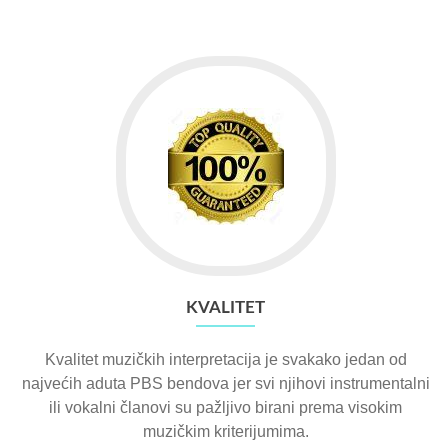
KVALITET
Kvalitet muzičkih interpretacija je svakako jedan od
najvećih aduta PBS bendova jer svi njihovi instrumentalni
ili vokalni članovi su pažljivo birani prema visokim
muzičkim kriterijumima.