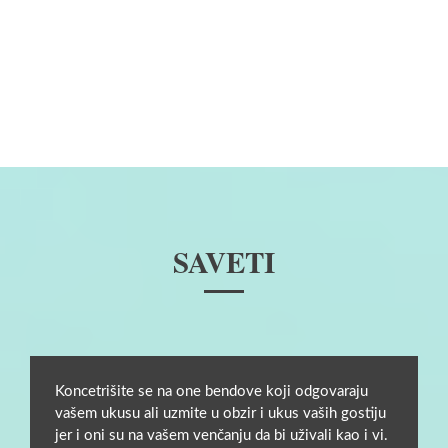
SAVETI
Koncetrišite se na one bendove koji odgovaraju
vašem ukusu ali uzmite u obzir i ukus vaših gostiju
jer i oni su na vašem venčanju da bi uživali kao i vi.