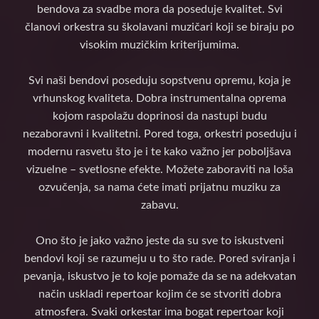
bendova za svadbe mora da poseduje kvalitet. Svi
članovi orkestra su školavani muzičari koji se biraju po
visokim muzičkim kriterijumima.
Svi naši bendovi poseduju sopstvenu opremu, koja je
vrhunskog kvaliteta. Dobra instrumentalna oprema
kojom raspolažu doprinosi da nastupi budu
nezaboravni i kvalitetni. Pored toga, orkestri poseduju i
modernu rasvetu što je i te kako važno jer poboljšava
vizuelne – svetlosne efekte. Možete zaboraviti na loša
ozvučenja, sa nama ćete imati prijatnu muziku za
zabavu.
Ono što je jako važno jeste da su sve to iskustveni
bendovi koji se razumeju u to što rade. Pored sviranja i
pevanja, iskustvo je to koje pomaže da se na adekvatan
način uskladi repertoar kojim će se stvoriti dobra
atmosfera. Svaki orkestar ima bogat repertoar koji