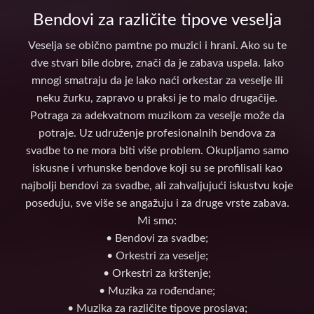
Bendovi za različite tipove veselja
Veselja se obično pamtne po muzici i hrani. Ako su te
dve stvari bile dobre, znači da je zabava uspela. Iako
mnogi smatraju da je lako naći orkestar za veselje ili
neku žurku, zapravo u praksi je to malo drugačije.
Potraga za adekvatnom muzikom za veselje može da
potraje. Uz udruženje profesionalnih bendova za
svadbe to ne mora biti više problem. Okupljamo samo
iskusne i vrhunske bendove koji su se profilisali kao
najbolji bendovi za svadbe, ali zahvaljujući iskustvu koje
poseduju, sve više se angažuju i za druge vrste zabava.
Mi smo:
• Bendovi za svadbe;
• Orkestri za veselje;
• Orkestri za krštenje;
• Muzika za rođendane;
• Muzika za različite tipove proslava;