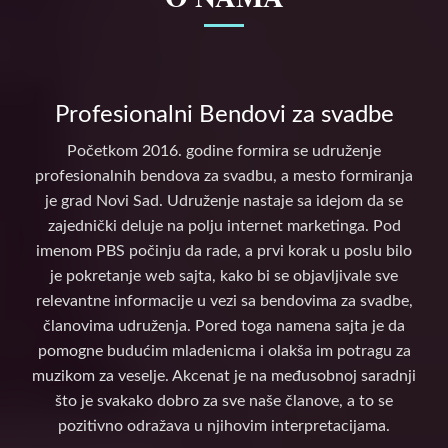
Profesionalni Bendovi za svadbe
Početkom 2016. godine formira se udruženje
profesionalnih bendova za svadbu, a mesto formiranja
je grad Novi Sad. Udruženje nastaje sa idejom da se
zajednički deluje na polju internet marketinga. Pod
imenom PBS počinju da rade, a prvi korak u poslu bilo
je pokretanje web sajta, kako bi se objavljivale sve
relevantne informacije u vezi sa bendovima za svadbe,
članovima udruženja. Pored toga namena sajta je da
pomogne budućim mladenicma i olakša im potragu za
muzikom za veselje. Akcenat je na međusobnoj saradnji
što je svakako dobro za sve naše članove, a to se
pozitivno odražava u njihovim interpretacijama.