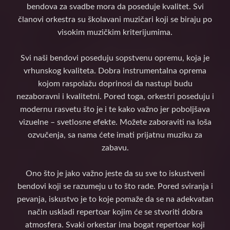
bendova za svadbe mora da poseduje kvalitet. Svi
članovi orkestra su školavani muzičari koji se biraju po
visokim muzičkim kriterijumima.
Svi naši bendovi poseduju sopstvenu opremu, koja je
vrhunskog kvaliteta. Dobra instrumentalna oprema
kojom raspolažu doprinosi da nastupi budu
nezaboravni i kvalitetni. Pored toga, orkestri poseduju i
modernu rasvetu što je i te kako važno jer poboljšava
vizuelne – svetlosne efekte. Možete zaboraviti na loša
ozvučenja, sa nama ćete imati prijatnu muziku za
zabavu.
Ono što je jako važno jeste da su sve to iskustveni
bendovi koji se razumeju u to što rade. Pored sviranja i
pevanja, iskustvo je to koje pomaže da se na adekvatan
način uskladi repertoar kojim će se stvoriti dobra
atmosfera. Svaki orkestar ima bogat repertoar koji