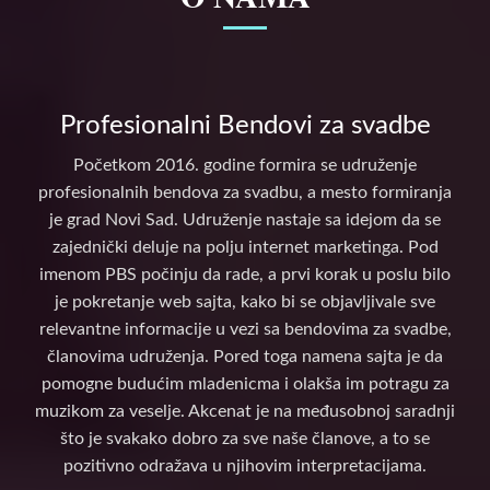
Profesionalni Bendovi za svadbe
Početkom 2016. godine formira se udruženje
profesionalnih bendova za svadbu, a mesto formiranja
je grad Novi Sad. Udruženje nastaje sa idejom da se
zajednički deluje na polju internet marketinga. Pod
imenom PBS počinju da rade, a prvi korak u poslu bilo
je pokretanje web sajta, kako bi se objavljivale sve
relevantne informacije u vezi sa bendovima za svadbe,
članovima udruženja. Pored toga namena sajta je da
pomogne budućim mladenicma i olakša im potragu za
muzikom za veselje. Akcenat je na međusobnoj saradnji
što je svakako dobro za sve naše članove, a to se
pozitivno odražava u njihovim interpretacijama.