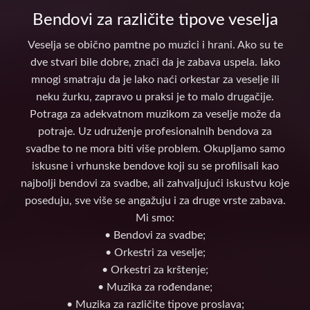
Bendovi za različite tipove veselja
Veselja se obično pamtne po muzici i hrani. Ako su te
dve stvari bile dobre, znači da je zabava uspela. Iako
mnogi smatraju da je lako naći orkestar za veselje ili
neku žurku, zapravo u praksi je to malo drugačije.
Potraga za adekvatnom muzikom za veselje može da
potraje. Uz udruženje profesionalnih bendova za
svadbe to ne mora biti više problem. Okupljamo samo
iskusne i vrhunske bendove koji su se profilisali kao
najbolji bendovi za svadbe, ali zahvaljujući iskustvu koje
poseduju, sve više se angažuju i za druge vrste zabava.
Mi smo:
• Bendovi za svadbe;
• Orkestri za veselje;
• Orkestri za krštenje;
• Muzika za rođendane;
• Muzika za različite tipove proslava;