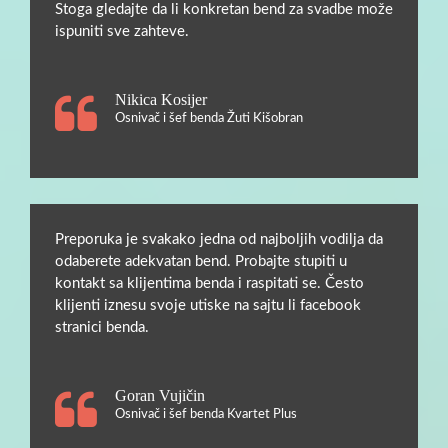
Stoga gledajte da li konkretan bend za svadbe može
ispuniti sve zahteve.
Nikica Kosijer
Osnivač i šef benda Žuti Kišobran
Preporuka je svakako jedna od najboljih vodilja da
odaberete adekvatan bend. Probajte stupiti u
kontakt sa klijentima benda i raspitati se. Često
klijenti iznesu svoje utiske na sajtu li facebook
stranici benda.
Goran Vujičin
Osnivač i šef benda Kvartet Plus