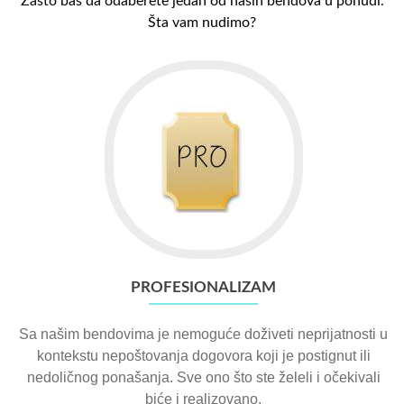
Zašto baš da odaberete jedan od naših bendova u ponudi.
Šta vam nudimo?
PROFESIONALIZAM
Sa našim bendovima je nemoguće doživeti neprijatnosti u
kontekstu nepoštovanja dogovora koji je postignut ili
nedoličnog ponašanja. Sve ono što ste želeli i očekivali
biće i realizovano.