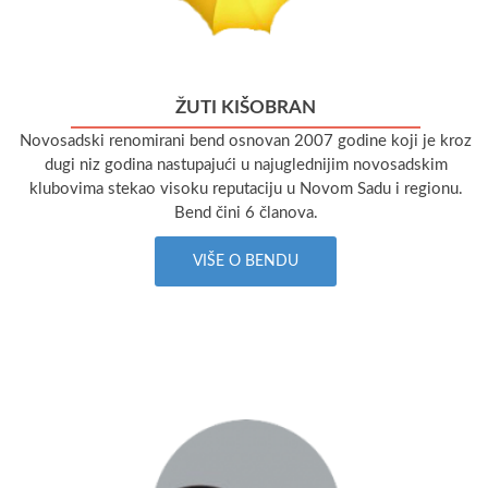
ŽUTI KIŠOBRAN
Novosadski renomirani bend osnovan 2007 godine koji je kroz
dugi niz godina nastupajući u najuglednijim novosadskim
klubovima stekao visoku reputaciju u Novom Sadu i regionu.
Bend čini 6 članova.
VIŠE O BENDU