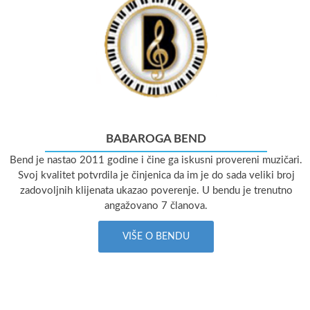
BABAROGA BEND
Bend je nastao 2011 godine i čine ga iskusni provereni muzičari.
Svoj kvalitet potvrdila je činjenica da im je do sada veliki broj
zadovoljnih klijenata ukazao poverenje. U bendu je trenutno
angažovano 7 članova.
VIŠE O BENDU