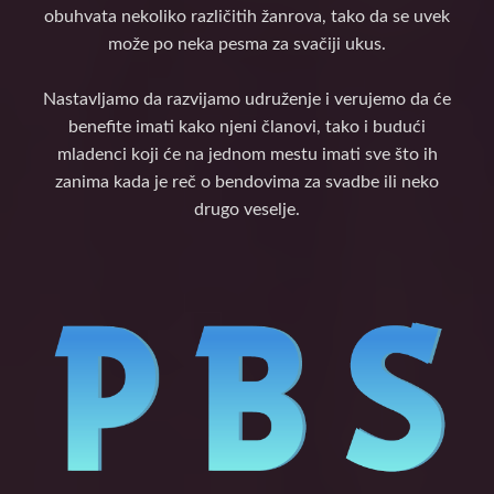
obuhvata nekoliko različitih žanrova, tako da se uvek
može po neka pesma za svačiji ukus.
Nastavljamo da razvijamo udruženje i verujemo da će
benefite imati kako njeni članovi, tako i budući
mladenci koji će na jednom mestu imati sve što ih
zanima kada je reč o bendovima za svadbe ili neko
drugo veselje.