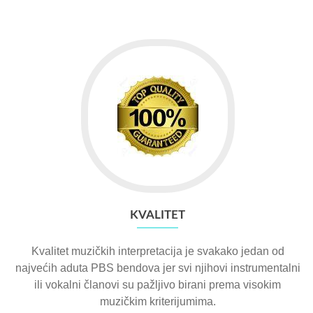
KVALITET
Kvalitet muzičkih interpretacija je svakako jedan od
najvećih aduta PBS bendova jer svi njihovi instrumentalni
ili vokalni članovi su pažljivo birani prema visokim
muzičkim kriterijumima.