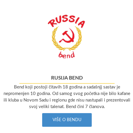
RUSIJA BEND
Bend koji postoji čitavih 18 godina a sadašnjj sastav je
nepromenjen 10 godina. Od samog svog početka nije bilo kafane
ili kluba u Novom Sadu i regionu gde nisu nastupali i prezentovali
svoj veliki talenat. Bend čini 7 članova.
VIŠE O BENDU