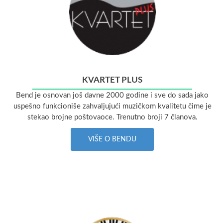
KVARTET PLUS
Bend je osnovan još davne 2000 godine i sve do sada jako
uspešno funkcioniše zahvaljujući muzičkom kvalitetu čime je
stekao brojne poštovaoce. Trenutno broji 7 članova.
VIŠE O BENDU