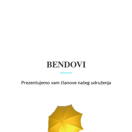
BENDOVI
Prezentujemo vam članove našeg udruženja