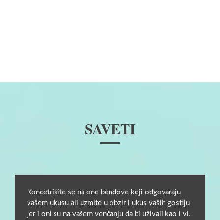
SAVETI
Koncetrišite se na one bendove koji odgovaraju
vašem ukusu ali uzmite u obzir i ukus vaših gostiju
jer i oni su na vašem venčanju da bi uživali kao i vi.