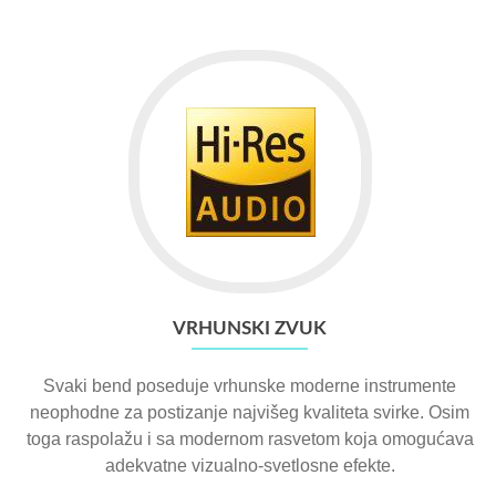
VRHUNSKI ZVUK
Svaki bend poseduje vrhunske moderne instrumente
neophodne za postizanje najvišeg kvaliteta svirke. Osim
toga raspolažu i sa modernom rasvetom koja omogućava
adekvatne vizualno-svetlosne efekte.