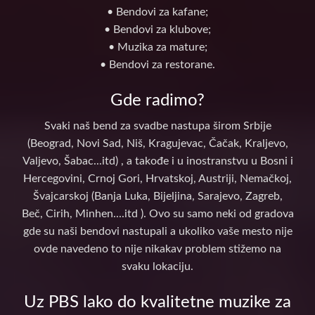
• Bendovi za kafane;
• Bendovi za klubove;
• Muzika za mature;
• Bendovi za restorane.
Gde radimo?
Svaki naš bend za svadbe nastupa širom Srbije
(Beograd, Novi Sad, Niš, Kragujevac, Čačak, Kraljevo,
Valjevo, Šabac...itd) , a takođe i u inostranstvu u Bosni i
Hercegovini, Crnoj Gori, Hrvatskoj, Austriji, Nemačkoj,
Švajcarskoj (Banja Luka, Bijeljina, Sarajevo, Zagreb,
Beč, Cirih, Minhen....itd ). Ovo su samo neki od gradova
gde su naši bendovi nastupali a ukoliko vaše mesto nije
ovde navedeno to nije nikakav problem stižemo na
svaku lokaciju.
Uz PBS lako do kvalitetne muzike za