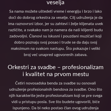
veselja
Sa nama možete uštedeti vreme i energiju i brzo i lako
doći do dobrog orkestra za veselje. Cilj udruženja je da
ima raznovrsni izbor, jer su zahtevi i želje klijenata uvek
različite, a svakako nam je namera da naši klijenti budu
zadovoljni. Članovi su iskusni i pouzdani muzičari koji
dobro poznaju svoj posao i trude se da daju svoj
maksimum na svakom nastupu. Što pokazuje i veliki
broj već unapred ugovorenih zabava.
Orkestri za svadbe – profesionalizam
i kvalitet na prvom mestu
Četiri novosadska benda za svadbe su osnovali
udruženje profesionalnih bendova za svadbe. Ono što
njih karakteriše jeste profesionalizam koji se pre svega
vidi u pristupu posla. Sve što budete ugovorili, biće
ispunjeno. Da bi neko postao član ovog udruženja