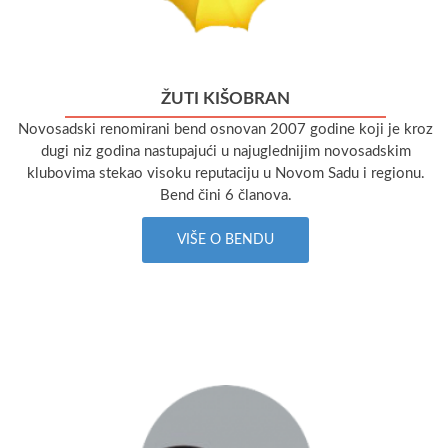
ŽUTI KIŠOBRAN
Novosadski renomirani bend osnovan 2007 godine koji je kroz
dugi niz godina nastupajući u najuglednijim novosadskim
klubovima stekao visoku reputaciju u Novom Sadu i regionu.
Bend čini 6 članova.
VIŠE O BENDU