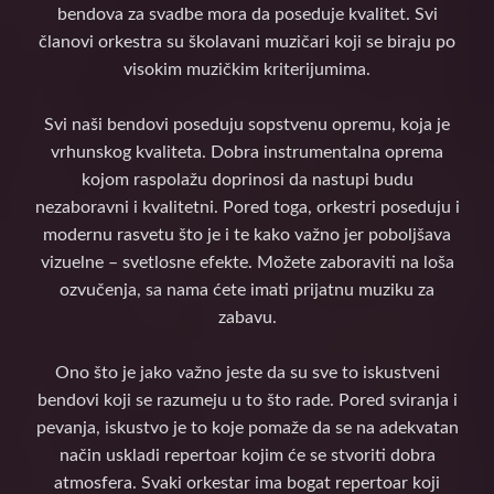
bendova za svadbe mora da poseduje kvalitet. Svi
članovi orkestra su školavani muzičari koji se biraju po
visokim muzičkim kriterijumima.
Svi naši bendovi poseduju sopstvenu opremu, koja je
vrhunskog kvaliteta. Dobra instrumentalna oprema
kojom raspolažu doprinosi da nastupi budu
nezaboravni i kvalitetni. Pored toga, orkestri poseduju i
modernu rasvetu što je i te kako važno jer poboljšava
vizuelne – svetlosne efekte. Možete zaboraviti na loša
ozvučenja, sa nama ćete imati prijatnu muziku za
zabavu.
Ono što je jako važno jeste da su sve to iskustveni
bendovi koji se razumeju u to što rade. Pored sviranja i
pevanja, iskustvo je to koje pomaže da se na adekvatan
način uskladi repertoar kojim će se stvoriti dobra
atmosfera. Svaki orkestar ima bogat repertoar koji