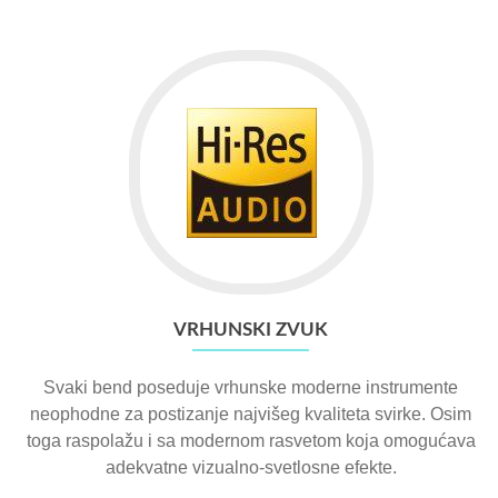
VRHUNSKI ZVUK
Svaki bend poseduje vrhunske moderne instrumente
neophodne za postizanje najvišeg kvaliteta svirke. Osim
toga raspolažu i sa modernom rasvetom koja omogućava
adekvatne vizualno-svetlosne efekte.