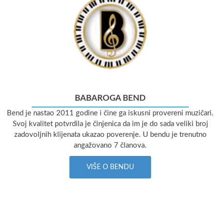
BABAROGA BEND
Bend je nastao 2011 godine i čine ga iskusni provereni muzičari.
Svoj kvalitet potvrdila je činjenica da im je do sada veliki broj
zadovoljnih klijenata ukazao poverenje. U bendu je trenutno
angažovano 7 članova.
VIŠE O BENDU