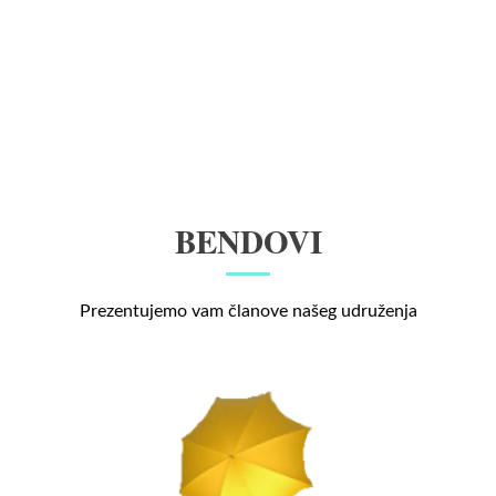
BENDOVI
Prezentujemo vam članove našeg udruženja