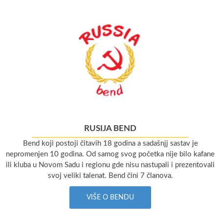
RUSIJA BEND
Bend koji postoji čitavih 18 godina a sadašnjj sastav je
nepromenjen 10 godina. Od samog svog početka nije bilo kafane
ili kluba u Novom Sadu i regionu gde nisu nastupali i prezentovali
svoj veliki talenat. Bend čini 7 članova.
VIŠE O BENDU