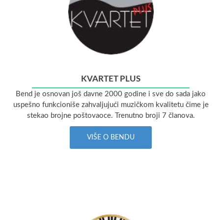
KVARTET PLUS
Bend je osnovan još davne 2000 godine i sve do sada jako
uspešno funkcioniše zahvaljujući muzičkom kvalitetu čime je
stekao brojne poštovaoce. Trenutno broji 7 članova.
VIŠE O BENDU