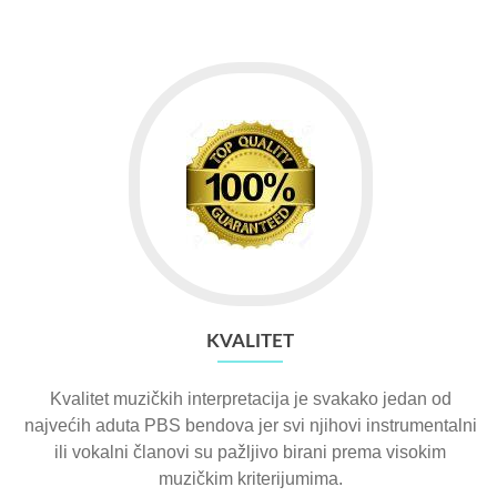
KVALITET
Kvalitet muzičkih interpretacija je svakako jedan od
najvećih aduta PBS bendova jer svi njihovi instrumentalni
ili vokalni članovi su pažljivo birani prema visokim
muzičkim kriterijumima.