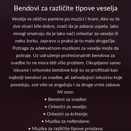
Bendovi za različite tipove veselja
Veselja se obično pamtne po muzici i hrani. Ako su te
dve stvari bile dobre, znači da je zabava uspela. Iako
mnogi smatraju da je lako naći orkestar za veselje ili
neku žurku, zapravo u praksi je to malo drugačije.
Potraga za adekvatnom muzikom za veselje može da
potraje. Uz udruženje profesionalnih bendova za
svadbe to ne mora biti više problem. Okupljamo samo
iskusne i vrhunske bendove koji su se profilisali kao
najbolji bendovi za svadbe, ali zahvaljujući iskustvu koje
poseduju, sve više se angažuju i za druge vrste zabava.
Mi smo:
• Bendovi za svadbe;
• Orkestri za veselje;
• Orkestri za krštenje;
• Muzika za rođendane;
• Muzika za različite tipove proslava;