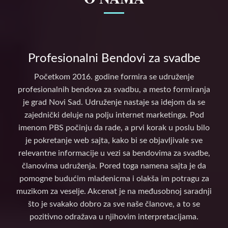
Profesionalni Bendovi za svadbe
Početkom 2016. godine formira se udruženje
profesionalnih bendova za svadbu, a mesto formiranja
je grad Novi Sad. Udruženje nastaje sa idejom da se
zajednički deluje na polju internet marketinga. Pod
imenom PBS počinju da rade, a prvi korak u poslu bilo
je pokretanje web sajta, kako bi se objavljivale sve
relevantne informacije u vezi sa bendovima za svadbe,
članovima udruženja. Pored toga namena sajta je da
pomogne budućim mladenicma i olakša im potragu za
muzikom za veselje. Akcenat je na međusobnoj saradnji
što je svakako dobro za sve naše članove, a to se
pozitivno odražava u njihovim interpretacijama.