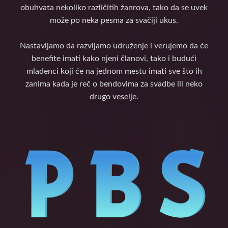
obuhvata nekoliko različitih žanrova, tako da se uvek
može po neka pesma za svačiji ukus.
Nastavljamo da razvijamo udruženje i verujemo da će
benefite imati kako njeni članovi, tako i budući
mladenci koji će na jednom mestu imati sve što ih
zanima kada je reč o bendovima za svadbe ili neko
drugo veselje.