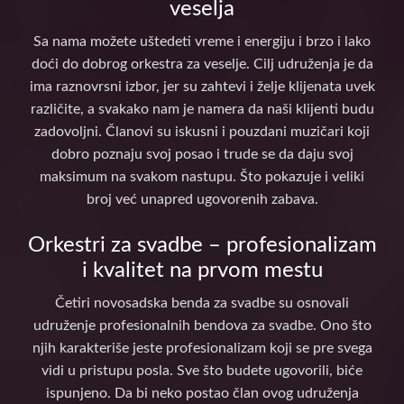
veselja
Sa nama možete uštedeti vreme i energiju i brzo i lako
doći do dobrog orkestra za veselje. Cilj udruženja je da
ima raznovrsni izbor, jer su zahtevi i želje klijenata uvek
različite, a svakako nam je namera da naši klijenti budu
zadovoljni. Članovi su iskusni i pouzdani muzičari koji
dobro poznaju svoj posao i trude se da daju svoj
maksimum na svakom nastupu. Što pokazuje i veliki
broj već unapred ugovorenih zabava.
Orkestri za svadbe – profesionalizam
i kvalitet na prvom mestu
Četiri novosadska benda za svadbe su osnovali
udruženje profesionalnih bendova za svadbe. Ono što
njih karakteriše jeste profesionalizam koji se pre svega
vidi u pristupu posla. Sve što budete ugovorili, biće
ispunjeno. Da bi neko postao član ovog udruženja