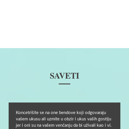
SAVETI
Koncetrišite se na one bendove koji odgovaraju
vašem ukusu ali uzmite u obzir i ukus vaših gostiju
jer i oni su na vašem venčanju da bi uživali kao i vi.