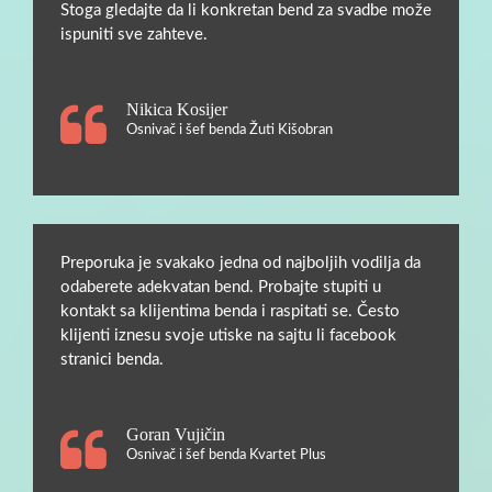
Stoga gledajte da li konkretan bend za svadbe može
ispuniti sve zahteve.
Nikica Kosijer
Osnivač i šef benda Žuti Kišobran
Preporuka je svakako jedna od najboljih vodilja da
odaberete adekvatan bend. Probajte stupiti u
kontakt sa klijentima benda i raspitati se. Često
klijenti iznesu svoje utiske na sajtu li facebook
stranici benda.
Goran Vujičin
Osnivač i šef benda Kvartet Plus