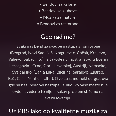
• Bendovi za kafane;
• Bendovi za klubove;
• Muzika za mature;
• Bendovi za restorane.
Gde radimo?
Svaki naš bend za svadbe nastupa širom Srbije
(Beograd, Novi Sad, Niš, Kragujevac, Čačak, Kraljevo,
Valjevo, Šabac...itd) , a takođe i u inostranstvu u Bosni i
Hercegovini, Crnoj Gori, Hrvatskoj, Austriji, Nemačkoj,
Švajcarskoj (Banja Luka, Bijeljina, Sarajevo, Zagreb,
Beč, Cirih, Minhen....itd ). Ovo su samo neki od gradova
gde su naši bendovi nastupali a ukoliko vaše mesto nije
ovde navedeno to nije nikakav problem stižemo na
svaku lokaciju.
Uz PBS lako do kvalitetne muzike za