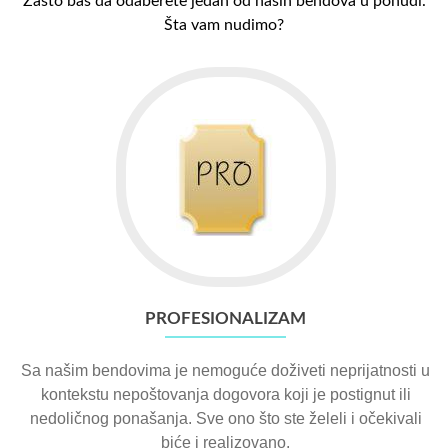
Zašto baš da odaberete jedan od naših bendova u ponudi.
Šta vam nudimo?
PROFESIONALIZAM
Sa našim bendovima je nemoguće doživeti neprijatnosti u
kontekstu nepoštovanja dogovora koji je postignut ili
nedoličnog ponašanja. Sve ono što ste želeli i očekivali
biće i realizovano.