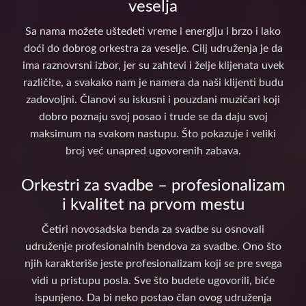
veselja
Sa nama možete uštedeti vreme i energiju i brzo i lako
doći do dobrog orkestra za veselje. Cilj udruženja je da
ima raznovrsni izbor, jer su zahtevi i želje klijenata uvek
različite, a svakako nam je namera da naši klijenti budu
zadovoljni. Članovi su iskusni i pouzdani muzičari koji
dobro poznaju svoj posao i trude se da daju svoj
maksimum na svakom nastupu. Što pokazuje i veliki
broj već unapred ugovorenih zabava.
Orkestri za svadbe – profesionalizam
i kvalitet na prvom mestu
Četiri novosadska benda za svadbe su osnovali
udruženje profesionalnih bendova za svadbe. Ono što
njih karakteriše jeste profesionalizam koji se pre svega
vidi u pristupu posla. Sve što budete ugovorili, biće
ispunjeno. Da bi neko postao član ovog udruženja