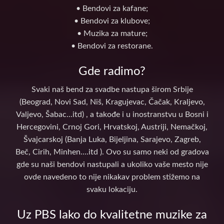
• Bendovi za kafane;
• Bendovi za klubove;
• Muzika za mature;
• Bendovi za restorane.
Gde radimo?
Svaki naš bend za svadbe nastupa širom Srbije
(Beograd, Novi Sad, Niš, Kragujevac, Čačak, Kraljevo,
Valjevo, Šabac...itd) , a takođe i u inostranstvu u Bosni i
Hercegovini, Crnoj Gori, Hrvatskoj, Austriji, Nemačkoj,
Švajcarskoj (Banja Luka, Bijeljina, Sarajevo, Zagreb,
Beč, Cirih, Minhen....itd ). Ovo su samo neki od gradova
gde su naši bendovi nastupali a ukoliko vaše mesto nije
ovde navedeno to nije nikakav problem stižemo na
svaku lokaciju.
Uz PBS lako do kvalitetne muzike za