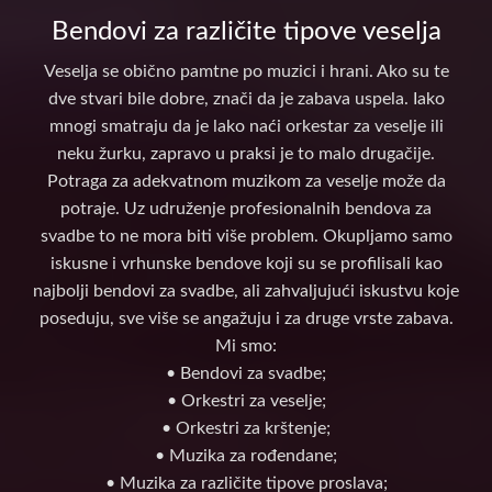
Bendovi za različite tipove veselja
Veselja se obično pamtne po muzici i hrani. Ako su te
dve stvari bile dobre, znači da je zabava uspela. Iako
mnogi smatraju da je lako naći orkestar za veselje ili
neku žurku, zapravo u praksi je to malo drugačije.
Potraga za adekvatnom muzikom za veselje može da
potraje. Uz udruženje profesionalnih bendova za
svadbe to ne mora biti više problem. Okupljamo samo
iskusne i vrhunske bendove koji su se profilisali kao
najbolji bendovi za svadbe, ali zahvaljujući iskustvu koje
poseduju, sve više se angažuju i za druge vrste zabava.
Mi smo:
• Bendovi za svadbe;
• Orkestri za veselje;
• Orkestri za krštenje;
• Muzika za rođendane;
• Muzika za različite tipove proslava;