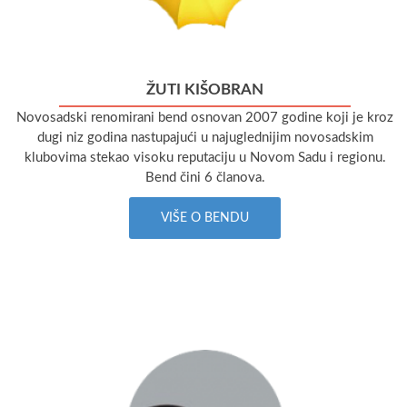
ŽUTI KIŠOBRAN
Novosadski renomirani bend osnovan 2007 godine koji je kroz
dugi niz godina nastupajući u najuglednijim novosadskim
klubovima stekao visoku reputaciju u Novom Sadu i regionu.
Bend čini 6 članova.
VIŠE O BENDU