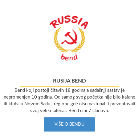
RUSIJA BEND
Bend koji postoji čitavih 18 godina a sadašnjj sastav je
nepromenjen 10 godina. Od samog svog početka nije bilo kafane
ili kluba u Novom Sadu i regionu gde nisu nastupali i prezentovali
svoj veliki talenat. Bend čini 7 članova.
VIŠE O BENDU