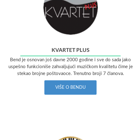
KVARTET PLUS
Bend je osnovan još davne 2000 godine i sve do sada jako
uspešno funkcioniše zahvaljujući muzičkom kvalitetu čime je
stekao brojne poštovaoce. Trenutno broji 7 članova.
VIŠE O BENDU