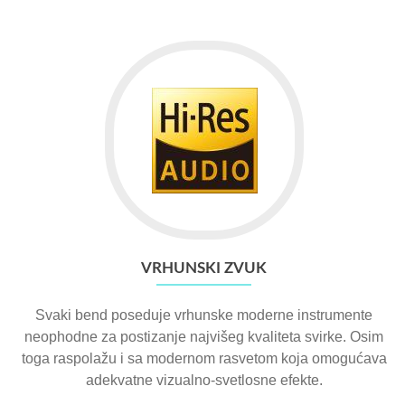
VRHUNSKI ZVUK
Svaki bend poseduje vrhunske moderne instrumente
neophodne za postizanje najvišeg kvaliteta svirke. Osim
toga raspolažu i sa modernom rasvetom koja omogućava
adekvatne vizualno-svetlosne efekte.