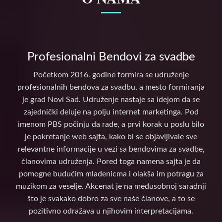
Profesionalni Bendovi za svadbe
Početkom 2016. godine formira se udruženje
profesionalnih bendova za svadbu, a mesto formiranja
je grad Novi Sad. Udruženje nastaje sa idejom da se
zajednički deluje na polju internet marketinga. Pod
imenom PBS počinju da rade, a prvi korak u poslu bilo
je pokretanje web sajta, kako bi se objavljivale sve
relevantne informacije u vezi sa bendovima za svadbe,
članovima udruženja. Pored toga namena sajta je da
pomogne budućim mladenicma i olakša im potragu za
muzikom za veselje. Akcenat je na međusobnoj saradnji
što je svakako dobro za sve naše članove, a to se
pozitivno odražava u njihovim interpretacijama.