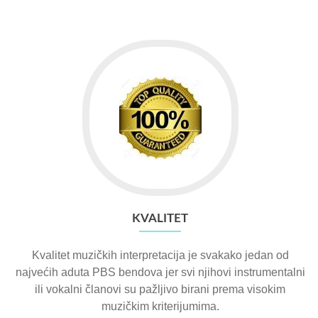
KVALITET
Kvalitet muzičkih interpretacija je svakako jedan od
najvećih aduta PBS bendova jer svi njihovi instrumentalni
ili vokalni članovi su pažljivo birani prema visokim
muzičkim kriterijumima.