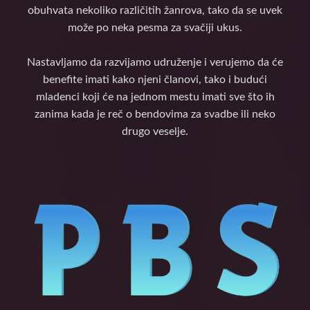
obuhvata nekoliko različitih žanrova, tako da se uvek
može po neka pesma za svačiji ukus.
Nastavljamo da razvijamo udruženje i verujemo da će
benefite imati kako njeni članovi, tako i budući
mladenci koji će na jednom mestu imati sve što ih
zanima kada je reč o bendovima za svadbe ili neko
drugo veselje.