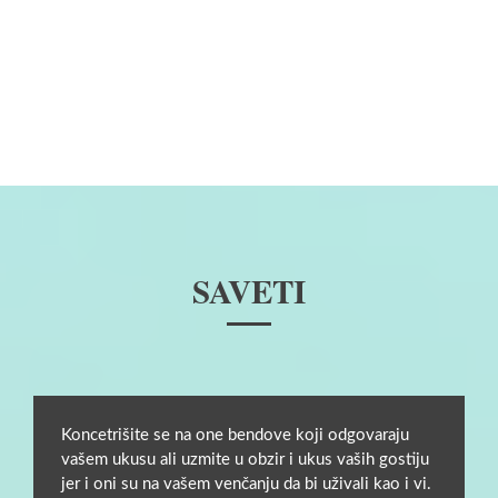
SAVETI
Koncetrišite se na one bendove koji odgovaraju
vašem ukusu ali uzmite u obzir i ukus vaših gostiju
jer i oni su na vašem venčanju da bi uživali kao i vi.