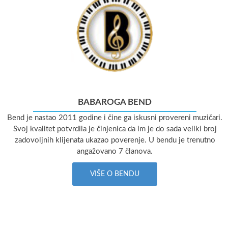
BABAROGA BEND
Bend je nastao 2011 godine i čine ga iskusni provereni muzičari.
Svoj kvalitet potvrdila je činjenica da im je do sada veliki broj
zadovoljnih klijenata ukazao poverenje. U bendu je trenutno
angažovano 7 članova.
VIŠE O BENDU