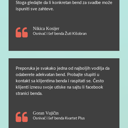
Stoga gledajte da li konkretan bend za svadbe može
ispuniti sve zahteve.
Nikica Kosijer
Osnivač i šef benda Žuti Kišobran
Preporuka je svakako jedna od najboljih vodilja da
odaberete adekvatan bend. Probajte stupiti u
kontakt sa klijentima benda i raspitati se. Često
klijenti iznesu svoje utiske na sajtu li facebook
stranici benda.
Goran Vujičin
Osnivač i šef benda Kvartet Plus