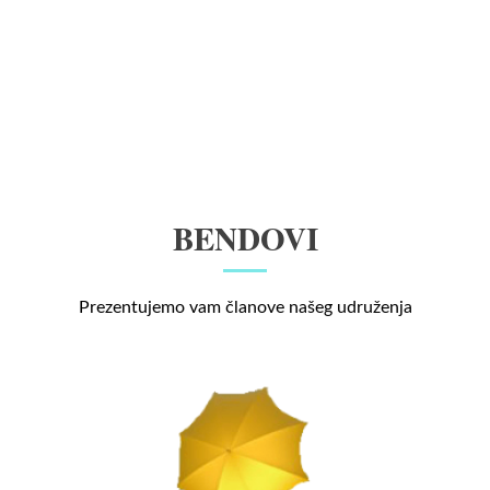
BENDOVI
Prezentujemo vam članove našeg udruženja