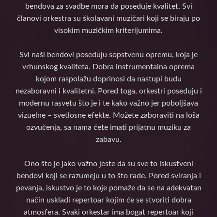
bendova za svadbe mora da poseduje kvalitet. Svi
članovi orkestra su školavani muzičari koji se biraju po
visokim muzičkim kriterijumima.
Svi naši bendovi poseduju sopstvenu opremu, koja je
vrhunskog kvaliteta. Dobra instrumentalna oprema
kojom raspolažu doprinosi da nastupi budu
nezaboravni i kvalitetni. Pored toga, orkestri poseduju i
modernu rasvetu što je i te kako važno jer poboljšava
vizuelne – svetlosne efekte. Možete zaboraviti na loša
ozvučenja, sa nama ćete imati prijatnu muziku za
zabavu.
Ono što je jako važno jeste da su sve to iskustveni
bendovi koji se razumeju u to što rade. Pored sviranja i
pevanja, iskustvo je to koje pomaže da se na adekvatan
način uskladi repertoar kojim će se stvoriti dobra
atmosfera. Svaki orkestar ima bogat repertoar koji