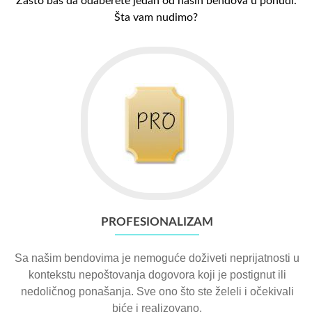
Zašto baš da odaberete jedan od naših bendova u ponudi.
Šta vam nudimo?
PROFESIONALIZAM
Sa našim bendovima je nemoguće doživeti neprijatnosti u
kontekstu nepoštovanja dogovora koji je postignut ili
nedoličnog ponašanja. Sve ono što ste želeli i očekivali
biće i realizovano.