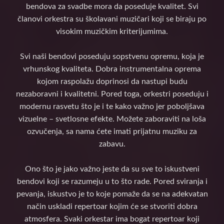
bendova za svadbe mora da poseduje kvalitet. Svi
članovi orkestra su školavani muzičari koji se biraju po
visokim muzičkim kriterijumima.
Svi naši bendovi poseduju sopstvenu opremu, koja je
vrhunskog kvaliteta. Dobra instrumentalna oprema
kojom raspolažu doprinosi da nastupi budu
nezaboravni i kvalitetni. Pored toga, orkestri poseduju i
modernu rasvetu što je i te kako važno jer poboljšava
vizuelne – svetlosne efekte. Možete zaboraviti na loša
ozvučenja, sa nama ćete imati prijatnu muziku za
zabavu.
Ono što je jako važno jeste da su sve to iskustveni
bendovi koji se razumeju u to što rade. Pored sviranja i
pevanja, iskustvo je to koje pomaže da se na adekvatan
način uskladi repertoar kojim će se stvoriti dobra
atmosfera. Svaki orkestar ima bogat repertoar koji