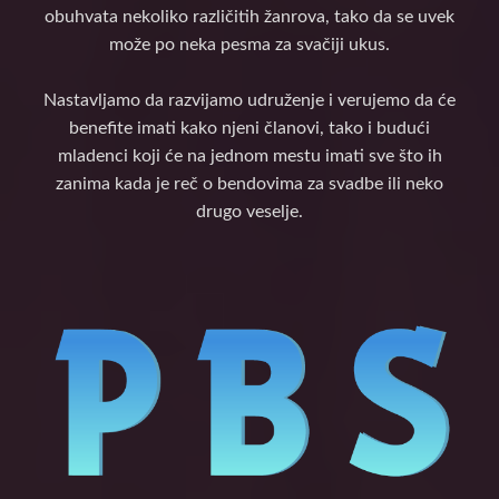
obuhvata nekoliko različitih žanrova, tako da se uvek
može po neka pesma za svačiji ukus.
Nastavljamo da razvijamo udruženje i verujemo da će
benefite imati kako njeni članovi, tako i budući
mladenci koji će na jednom mestu imati sve što ih
zanima kada je reč o bendovima za svadbe ili neko
drugo veselje.