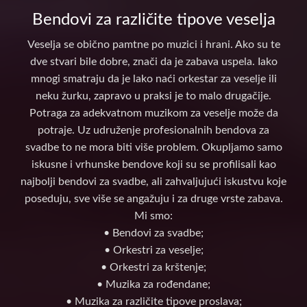
Bendovi za različite tipove veselja
Veselja se obično pamtne po muzici i hrani. Ako su te
dve stvari bile dobre, znači da je zabava uspela. Iako
mnogi smatraju da je lako naći orkestar za veselje ili
neku žurku, zapravo u praksi je to malo drugačije.
Potraga za adekvatnom muzikom za veselje može da
potraje. Uz udruženje profesionalnih bendova za
svadbe to ne mora biti više problem. Okupljamo samo
iskusne i vrhunske bendove koji su se profilisali kao
najbolji bendovi za svadbe, ali zahvaljujući iskustvu koje
poseduju, sve više se angažuju i za druge vrste zabava.
Mi smo:
• Bendovi za svadbe;
• Orkestri za veselje;
• Orkestri za krštenje;
• Muzika za rođendane;
• Muzika za različite tipove proslava;