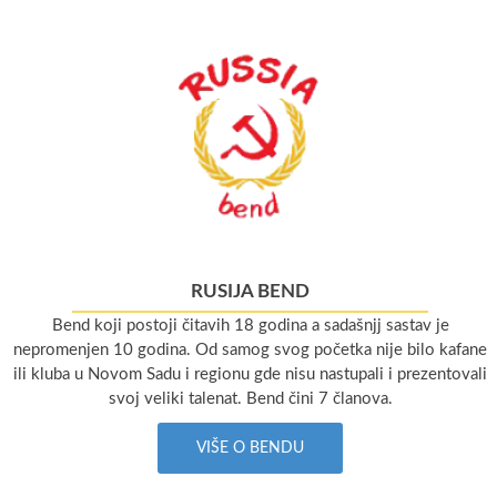
RUSIJA BEND
Bend koji postoji čitavih 18 godina a sadašnjj sastav je
nepromenjen 10 godina. Od samog svog početka nije bilo kafane
ili kluba u Novom Sadu i regionu gde nisu nastupali i prezentovali
svoj veliki talenat. Bend čini 7 članova.
VIŠE O BENDU