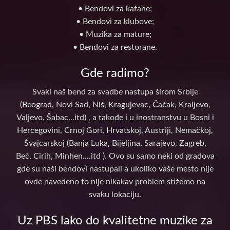
• Bendovi za kafane;
• Bendovi za klubove;
• Muzika za mature;
• Bendovi za restorane.
Gde radimo?
Svaki naš bend za svadbe nastupa širom Srbije
(Beograd, Novi Sad, Niš, Kragujevac, Čačak, Kraljevo,
Valjevo, Šabac...itd) , a takođe i u inostranstvu u Bosni i
Hercegovini, Crnoj Gori, Hrvatskoj, Austriji, Nemačkoj,
Švajcarskoj (Banja Luka, Bijeljina, Sarajevo, Zagreb,
Beč, Cirih, Minhen....itd ). Ovo su samo neki od gradova
gde su naši bendovi nastupali a ukoliko vaše mesto nije
ovde navedeno to nije nikakav problem stižemo na
svaku lokaciju.
Uz PBS lako do kvalitetne muzike za