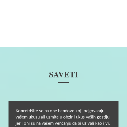
SAVETI
Koncetrišite se na one bendove koji odgovaraju
vašem ukusu ali uzmite u obzir i ukus vaših gostiju
jer i oni su na vašem venčanju da bi uživali kao i vi.