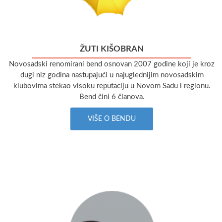
ŽUTI KIŠOBRAN
Novosadski renomirani bend osnovan 2007 godine koji je kroz
dugi niz godina nastupajući u najuglednijim novosadskim
klubovima stekao visoku reputaciju u Novom Sadu i regionu.
Bend čini 6 članova.
VIŠE O BENDU