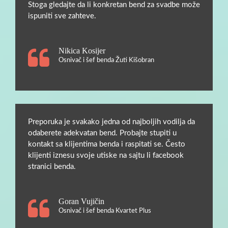
Stoga gledajte da li konkretan bend za svadbe može
ispuniti sve zahteve.
Nikica Kosijer
Osnivač i šef benda Žuti Kišobran
Preporuka je svakako jedna od najboljih vodilja da
odaberete adekvatan bend. Probajte stupiti u
kontakt sa klijentima benda i raspitati se. Često
klijenti iznesu svoje utiske na sajtu li facebook
stranici benda.
Goran Vujičin
Osnivač i šef benda Kvartet Plus