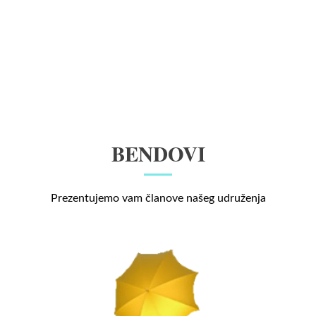
BENDOVI
Prezentujemo vam članove našeg udruženja