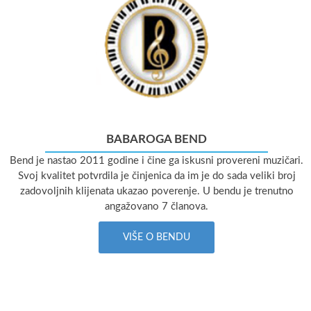
BABAROGA BEND
Bend je nastao 2011 godine i čine ga iskusni provereni muzičari.
Svoj kvalitet potvrdila je činjenica da im je do sada veliki broj
zadovoljnih klijenata ukazao poverenje. U bendu je trenutno
angažovano 7 članova.
VIŠE O BENDU