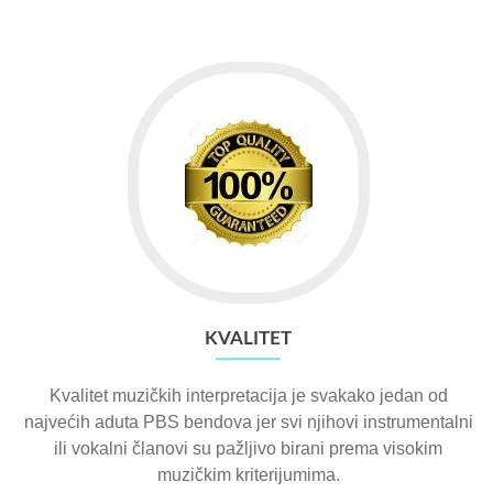
KVALITET
Kvalitet muzičkih interpretacija je svakako jedan od
najvećih aduta PBS bendova jer svi njihovi instrumentalni
ili vokalni članovi su pažljivo birani prema visokim
muzičkim kriterijumima.