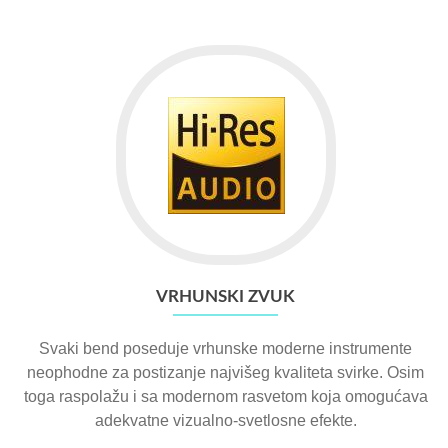
VRHUNSKI ZVUK
Svaki bend poseduje vrhunske moderne instrumente
neophodne za postizanje najvišeg kvaliteta svirke. Osim
toga raspolažu i sa modernom rasvetom koja omogućava
adekvatne vizualno-svetlosne efekte.