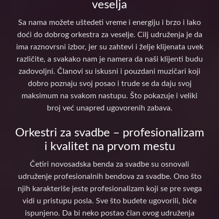
veselja
Sa nama možete uštedeti vreme i energiju i brzo i lako
doći do dobrog orkestra za veselje. Cilj udruženja je da
ima raznovrsni izbor, jer su zahtevi i želje klijenata uvek
različite, a svakako nam je namera da naši klijenti budu
zadovoljni. Članovi su iskusni i pouzdani muzičari koji
dobro poznaju svoj posao i trude se da daju svoj
maksimum na svakom nastupu. Što pokazuje i veliki
broj već unapred ugovorenih zabava.
Orkestri za svadbe – profesionalizam
i kvalitet na prvom mestu
Četiri novosadska benda za svadbe su osnovali
udruženje profesionalnih bendova za svadbe. Ono što
njih karakteriše jeste profesionalizam koji se pre svega
vidi u pristupu posla. Sve što budete ugovorili, biće
ispunjeno. Da bi neko postao član ovog udruženja