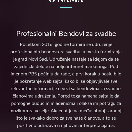
Profesionalni Bendovi za svadbe
Početkom 2016. godine formira se udruženje
profesionalnih bendova za svadbu, a mesto formiranja
je grad Novi Sad. Udruženje nastaje sa idejom da se
zajednički deluje na polju internet marketinga. Pod
imenom PBS počinju da rade, a prvi korak u poslu bilo
je pokretanje web sajta, kako bi se objavljivale sve
relevantne informacije u vezi sa bendovima za svadbe,
članovima udruženja. Pored toga namena sajta je da
pomogne budućim mladenicma i olakša im potragu za
muzikom za veselje. Akcenat je na međusobnoj saradnji
što je svakako dobro za sve naše članove, a to se
pozitivno odražava u njihovim interpretacijama.