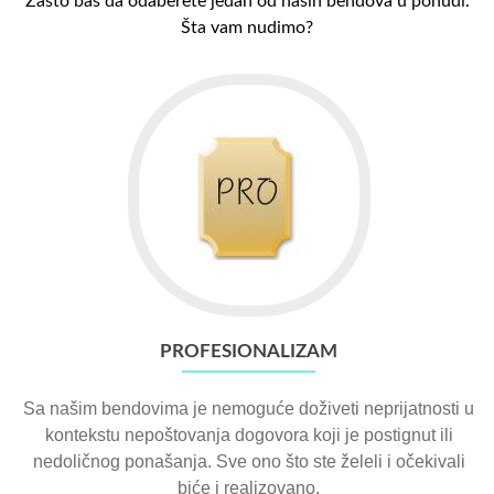
Zašto baš da odaberete jedan od naših bendova u ponudi.
Šta vam nudimo?
PROFESIONALIZAM
Sa našim bendovima je nemoguće doživeti neprijatnosti u
kontekstu nepoštovanja dogovora koji je postignut ili
nedoličnog ponašanja. Sve ono što ste želeli i očekivali
biće i realizovano.