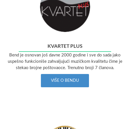
KVARTET PLUS
Bend je osnovan još davne 2000 godine i sve do sada jako
uspešno funkcioniše zahvaljujući muzičkom kvalitetu čime je
stekao brojne poštovaoce. Trenutno broji 7 članova.
VIŠE O BENDU