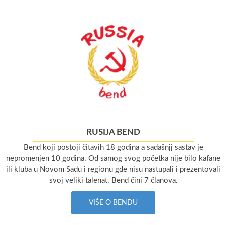
RUSIJA BEND
Bend koji postoji čitavih 18 godina a sadašnjj sastav je
nepromenjen 10 godina. Od samog svog početka nije bilo kafane
ili kluba u Novom Sadu i regionu gde nisu nastupali i prezentovali
svoj veliki talenat. Bend čini 7 članova.
VIŠE O BENDU