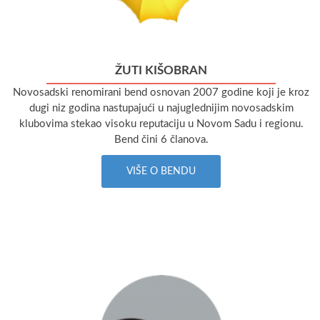
ŽUTI KIŠOBRAN
Novosadski renomirani bend osnovan 2007 godine koji je kroz
dugi niz godina nastupajući u najuglednijim novosadskim
klubovima stekao visoku reputaciju u Novom Sadu i regionu.
Bend čini 6 članova.
VIŠE O BENDU