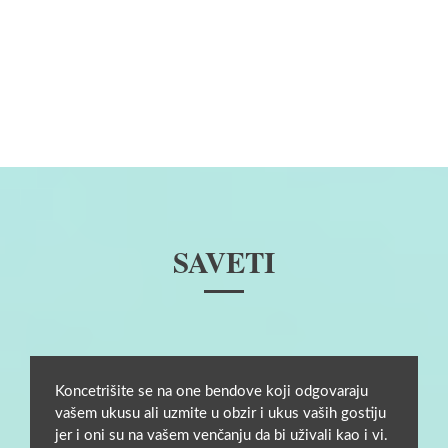
SAVETI
Koncetrišite se na one bendove koji odgovaraju
vašem ukusu ali uzmite u obzir i ukus vaših gostiju
jer i oni su na vašem venčanju da bi uživali kao i vi.