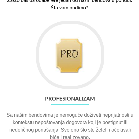
Zašto baš da odaberete jedan od naših bendova u ponudi.
Šta vam nudimo?
PROFESIONALIZAM
Sa našim bendovima je nemoguće doživeti neprijatnosti u
kontekstu nepoštovanja dogovora koji je postignut ili
nedoličnog ponašanja. Sve ono što ste želeli i očekivali
biće i realizovano.