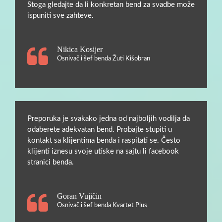
Stoga gledajte da li konkretan bend za svadbe može
ispuniti sve zahteve.
Nikica Kosijer
Osnivač i šef benda Žuti Kišobran
Preporuka je svakako jedna od najboljih vodilja da
odaberete adekvatan bend. Probajte stupiti u
kontakt sa klijentima benda i raspitati se. Često
klijenti iznesu svoje utiske na sajtu li facebook
stranici benda.
Goran Vujičin
Osnivač i šef benda Kvartet Plus