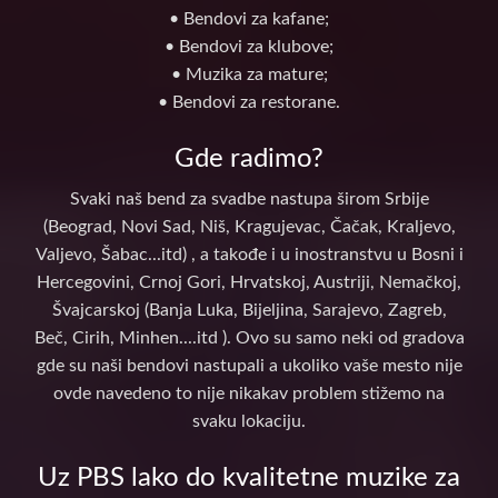
• Bendovi za kafane;
• Bendovi za klubove;
• Muzika za mature;
• Bendovi za restorane.
Gde radimo?
Svaki naš bend za svadbe nastupa širom Srbije
(Beograd, Novi Sad, Niš, Kragujevac, Čačak, Kraljevo,
Valjevo, Šabac...itd) , a takođe i u inostranstvu u Bosni i
Hercegovini, Crnoj Gori, Hrvatskoj, Austriji, Nemačkoj,
Švajcarskoj (Banja Luka, Bijeljina, Sarajevo, Zagreb,
Beč, Cirih, Minhen....itd ). Ovo su samo neki od gradova
gde su naši bendovi nastupali a ukoliko vaše mesto nije
ovde navedeno to nije nikakav problem stižemo na
svaku lokaciju.
Uz PBS lako do kvalitetne muzike za