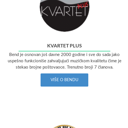
KVARTET PLUS
Bend je osnovan još davne 2000 godine i sve do sada jako
uspešno funkcioniše zahvaljujući muzičkom kvalitetu čime je
stekao brojne poštovaoce. Trenutno broji 7 članova.
VIŠE O BENDU