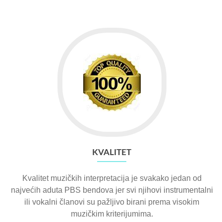
KVALITET
Kvalitet muzičkih interpretacija je svakako jedan od
najvećih aduta PBS bendova jer svi njihovi instrumentalni
ili vokalni članovi su pažljivo birani prema visokim
muzičkim kriterijumima.