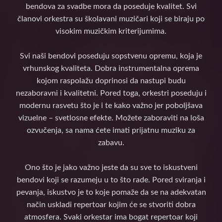
bendova za svadbe mora da poseduje kvalitet. Svi
članovi orkestra su školavani muzičari koji se biraju po
visokim muzičkim kriterijumima.
Svi naši bendovi poseduju sopstvenu opremu, koja je
vrhunskog kvaliteta. Dobra instrumentalna oprema
kojom raspolažu doprinosi da nastupi budu
nezaboravni i kvalitetni. Pored toga, orkestri poseduju i
modernu rasvetu što je i te kako važno jer poboljšava
vizuelne – svetlosne efekte. Možete zaboraviti na loša
ozvučenja, sa nama ćete imati prijatnu muziku za
zabavu.
Ono što je jako važno jeste da su sve to iskustveni
bendovi koji se razumeju u to što rade. Pored sviranja i
pevanja, iskustvo je to koje pomaže da se na adekvatan
način uskladi repertoar kojim će se stvoriti dobra
atmosfera. Svaki orkestar ima bogat repertoar koji