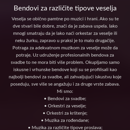
Bendovi za različite tipove veselja
Veselja se obično pamtne po muzici i hrani. Ako su te
dve stvari bile dobre, znači da je zabava uspela. Iako
mnogi smatraju da je lako naći orkestar za veselje ili
neku žurku, zapravo u praksi je to malo drugačije.
Potraga za adekvatnom muzikom za veselje može da
potraje. Uz udruženje profesionalnih bendova za
svadbe to ne mora biti više problem. Okupljamo samo
iskusne i vrhunske bendove koji su se profilisali kao
najbolji bendovi za svadbe, ali zahvaljujući iskustvu koje
poseduju, sve više se angažuju i za druge vrste zabava.
Mi smo:
• Bendovi za svadbe;
• Orkestri za veselje;
• Orkestri za krštenje;
• Muzika za rođendane;
• Muzika za različite tipove proslava;