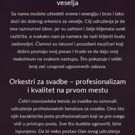
veselja
Sa nama možete uštedeti vreme i energiju i brzo i lako
doći do dobrog orkestra za veselje. Cilj udruženja je da
ima raznovrsni izbor, jer su zahtevi i želje klijenata uvek
različite, a svakako nam je namera da naši klijenti budu
zadovoljni. Članovi su iskusni i pouzdani muzičari koji
dobro poznaju svoj posao i trude se da daju svoj
maksimum na svakom nastupu. Što pokazuje i veliki
broj već unapred ugovorenih zabava.
Orkestri za svadbe – profesionalizam
i kvalitet na prvom mestu
Četiri novosadska benda za svadbe su osnovali
udruženje profesionalnih bendova za svadbe. Ono što
njih karakteriše jeste profesionalizam koji se pre svega
vidi u pristupu posla. Sve što budete ugovorili, biće
ispunjeno. Da bi neko postao član ovog udruženja