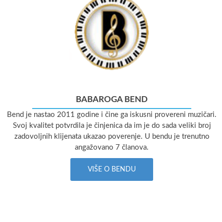
BABAROGA BEND
Bend je nastao 2011 godine i čine ga iskusni provereni muzičari.
Svoj kvalitet potvrdila je činjenica da im je do sada veliki broj
zadovoljnih klijenata ukazao poverenje. U bendu je trenutno
angažovano 7 članova.
VIŠE O BENDU