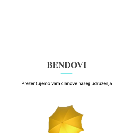
BENDOVI
Prezentujemo vam članove našeg udruženja