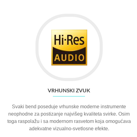
VRHUNSKI ZVUK
Svaki bend poseduje vrhunske moderne instrumente
neophodne za postizanje najvišeg kvaliteta svirke. Osim
toga raspolažu i sa modernom rasvetom koja omogućava
adekvatne vizualno-svetlosne efekte.