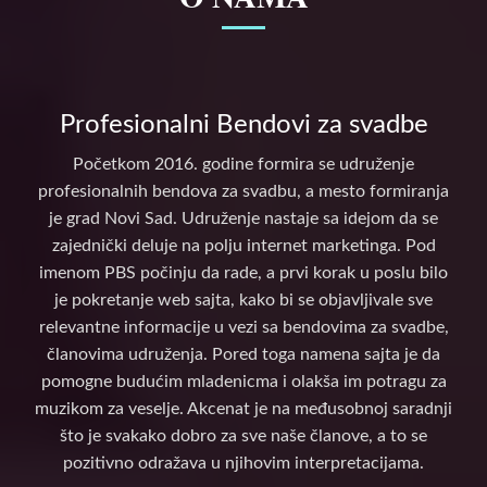
Profesionalni Bendovi za svadbe
Početkom 2016. godine formira se udruženje
profesionalnih bendova za svadbu, a mesto formiranja
je grad Novi Sad. Udruženje nastaje sa idejom da se
zajednički deluje na polju internet marketinga. Pod
imenom PBS počinju da rade, a prvi korak u poslu bilo
je pokretanje web sajta, kako bi se objavljivale sve
relevantne informacije u vezi sa bendovima za svadbe,
članovima udruženja. Pored toga namena sajta je da
pomogne budućim mladenicma i olakša im potragu za
muzikom za veselje. Akcenat je na međusobnoj saradnji
što je svakako dobro za sve naše članove, a to se
pozitivno odražava u njihovim interpretacijama.