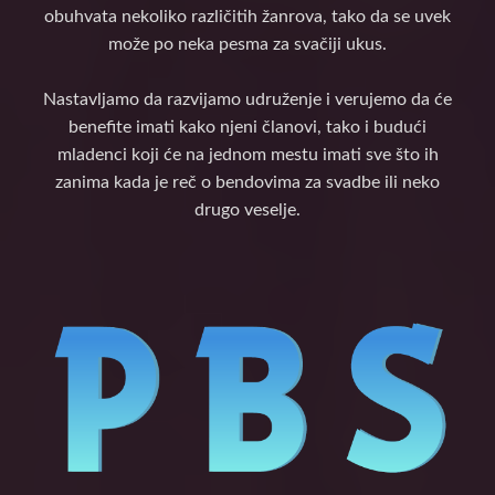
obuhvata nekoliko različitih žanrova, tako da se uvek
može po neka pesma za svačiji ukus.
Nastavljamo da razvijamo udruženje i verujemo da će
benefite imati kako njeni članovi, tako i budući
mladenci koji će na jednom mestu imati sve što ih
zanima kada je reč o bendovima za svadbe ili neko
drugo veselje.