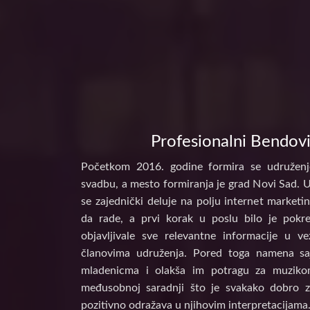
Profesionalni Bendovi
Početkom 2016. godine formira se udruženj
svadbu, a mesto formiranja je grad Novi Sad. 
se zajednički deluje na polju internet marke
da rade, a prvi korak u poslu bilo je pokr
objavljivale sve relevantne informacije u 
članovima udruženja. Pored toga namena s
mladenicma i olakša im potragu za muzikom
međusobnoj saradnji što je svakako dobro z
pozitivno odražava u njihovim interpretacijama