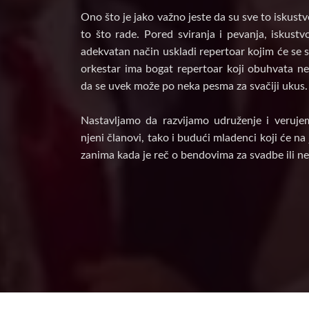
Ono što je jako važno jeste da su sve to iskust
to što rade. Pored sviranja i pevanja, iskust
adekvatan način uskladi repertoar kojim će se s
orkestar ima bogat repertoar koji obuhvata nek
da se uvek može po neka pesma za svačiji ukus.
Nastavljamo da razvijamo udruženje i veruje
njeni članovi, tako i budući mladenci koji će n
zanima kada je reč o bendovima za svadbe ili ne