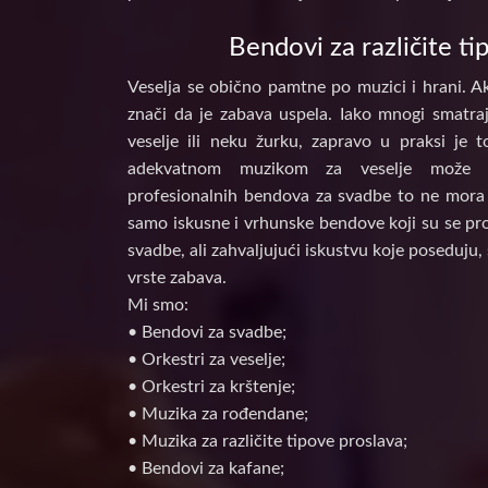
Bendovi za različite ti
Veselja se obično pamtne po muzici i hrani. Ak
znači da je zabava uspela. Iako mnogi smatraj
veselje ili neku žurku, zapravo u praksi je 
adekvatnom muzikom za veselje može d
profesionalnih bendova za svadbe to ne mora 
samo iskusne i vrhunske bendove koji su se prof
svadbe, ali zahvaljujući iskustvu koje poseduju, 
vrste zabava.
Mi smo:
• Bendovi za svadbe;
• Orkestri za veselje;
• Orkestri za krštenje;
• Muzika za rođendane;
• Muzika za različite tipove proslava;
• Bendovi za kafane;