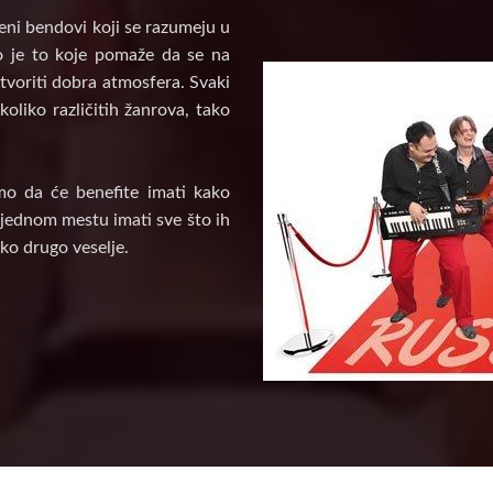
veni bendovi koji se razumeju u
vo je to koje pomaže da se na
tvoriti dobra atmosfera. Svaki
oliko različitih žanrova, tako
mo da će benefite imati kako
a jednom mestu imati sve što ih
ko drugo veselje.