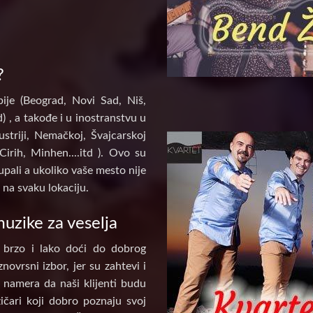
?
ije (Beograd, Novi Sad, Niš,
) , a takođe i u inostranstvu u
ustriji, Nemačkoj, Švajcarskoj
Cirih, Minhen....itd ). Ovo su
pali a ukoliko vaše mesto nije
na svaku lokaciju.
uzike za veselja
 brzo i lako doći do dobrog
novrsni izbor, jer su zahtevi i
e namera da naši klijenti budu
ičari koji dobro poznaju svoj