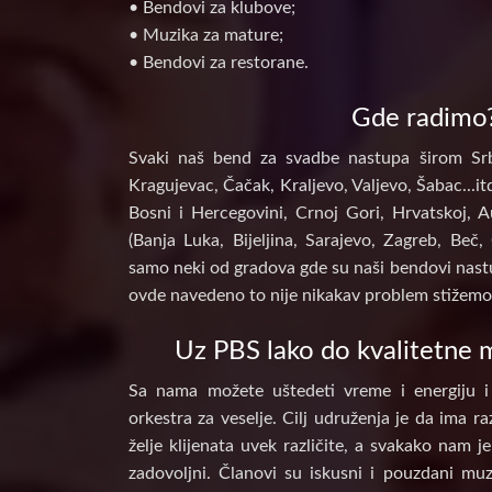
• Bendovi za klubove;
• Muzika za mature;
• Bendovi za restorane.
Gde radimo
Svaki naš bend za svadbe nastupa širom Srb
Kragujevac, Čačak, Kraljevo, Valjevo, Šabac...itd
Bosni i Hercegovini, Crnoj Gori, Hrvatskoj, A
(Banja Luka, Bijeljina, Sarajevo, Zagreb, Beč, 
samo neki od gradova gde su naši bendovi nastu
ovde navedeno to nije nikakav problem stižemo 
Uz PBS lako do kvalitetne m
Sa nama možete uštedeti vreme i energiju i
orkestra za veselje. Cilj udruženja je da ima raz
želje klijenata uvek različite, a svakako nam j
zadovoljni. Članovi su iskusni i pouzdani muz