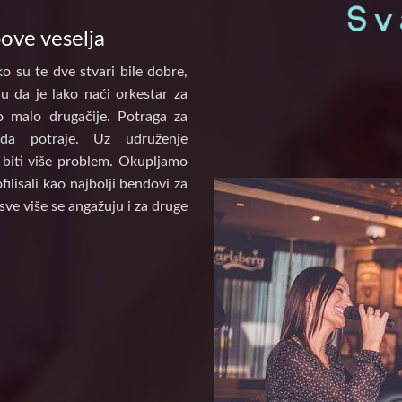
pove veselja
o su te dve stvari bile dobre,
u da je lako naći orkestar za
to malo drugačije. Potraga za
a potraje. Uz udruženje
biti više problem. Okupljamo
ilisali kao najbolji bendovi za
sve više se angažuju i za druge