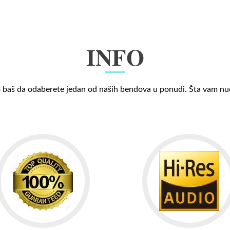
INFO
 baš da odaberete jedan od naših bendova u ponudi. Šta vam n