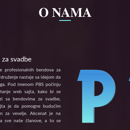
O NAMA
 za svadbe
e profesionalnih bendova za
Udruženje nastaje sa idejom da
tinga. Pod imenom PBS počinju
etanje web sajta, kako bi se
vezi sa bendovima za svadbe,
ajta je da pomogne budućim
 za veselje. Akcenat je na
a sve naše članove, a to se
.