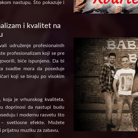
akom nastupu. Što pokazuje i
alizam i kvalitet na
u
ali udruženje profesionalnih
te profesionalizam koji se pre
ovorili, biće ispunjeno. Da bi
za svadbe mora da poseduje
ičari koji se biraju po visokim
koja je vrhunskog kvaliteta.
u doprinosi da nastupi budu
poseduju i modernu rasvetu što
 – svetlosne efekte. Možete
i prijatnu muziku za zabavu.