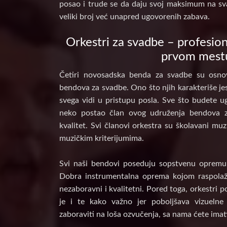
posao i trude se da daju svoj maksimum na sv
veliki broj već unapred ugovorenih zabava.
Orkestri za svadbe – profesion
prvom mest
Četiri novosadska benda za svadbe su osnov
bendova za svadbe. Ono što njih karakteriše jes
svega vidi u pristupu posla. Sve što budete ug
neko postao član ovog udruženja bendova 
kvalitet. Svi članovi orkestra su školavani muz
muzičkim kriterijumima.
Svi naši bendovi poseduju sopstvenu opremu, 
Dobra instrumentalna oprema kojom raspolaž
nezaboravni i kvalitetni. Pored toga, orkestri 
je i te kako važno jer poboljšava vizuelne
zaboraviti na loša ozvučenja, sa nama ćete imat